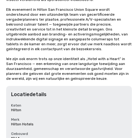
Elk evenement in Hilton San Francisco Union Square wordt 
ondersteund door een uitzonderlijk team van gecertificeerde 
vergaderplanners ter plaatse, professionele A/V-specialisten en 
bekroond culinair talent — toegewijde partners die precisie, 
creativiteit en service tot in het kleinste detail brengen. Ons 
uitgebreide aanbod aan branding- en activeringsmogelijkheden, van 
indrukwekkende digital signage en aangepaste columwraps tot 
tablets in de kamer en meer, zorgt ervoor dat uw merk naadloos wordt 
geïntegreerd in elk contactpunt van de bezoekersreis.

We zijn ook enorm trots op onze identiteit als „Hotel with a Heart” in 
San Francisco — een erkenning van onze langdurige toewijding aan 
duurzaamheid, gemeenschap en verantwoorde gastvrijheid. Voor 
planners die geloven dat grote evenementen ook goed moeten zijn in 
de wereld, zijn wij een natuurlijke en geïnspireerde keuze.
Locatiedetails
Keten
Hilton
Merk
Hilton Hotels
Gebouwd