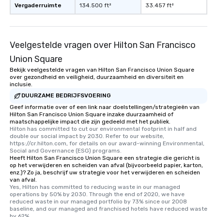
Vergaderruimte
134.500 ft²
33.457 ft²
Veelgestelde vragen over Hilton San Francisco
Union Square
Bekijk veelgestelde vragen van Hilton San Francisco Union Square
over gezondheid en veiligheid, duurzaamheid en diversiteit en
inclusie.
DUURZAME BEDRIJFSVOERING
Geef informatie over of een link naar doelstellingen/strategieën van
Hilton San Francisco Union Square inzake duurzaamheid of
maatschappelijke impact die zijn gedeeld met het publiek.
Hilton has committed to cut our environmental footprint in half and 
double our social impact by 2030. Refer to our website, 
https://cr.hilton.com, for details on our award-winning Environmental, 
Social and Governance (ESG) programs.
Heeft Hilton San Francisco Union Square een strategie die gericht is
op het verwijderen en scheiden van afval (bijvoorbeeld papier, karton,
enz.)? Zo ja, beschrijf uw strategie voor het verwijderen en scheiden
van afval.
Yes, Hilton has committed to reducing waste in our managed 
operations by 50% by 2030. Through the end of 2020, we have 
reduced waste in our managed portfolio by 73% since our 2008 
baseline, and our managed and franchised hotels have reduced waste 
by 62%.