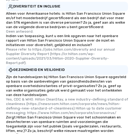
DIVERSITEIT EN INCLUSIE
Alleen voor Amerikaanse hotels: is Hilton San Francisco Union Square
en/of het moederbedrijf gecertificeerd als een bedrijf dat voor meer
dan 51% eigendom is van diverse personen? Zo ja, geef aan als welke
van de volgende diverse bedrijven u bent gecertificeerd:
Geen antwoord.
Indien van toepassing, kunt u een link opgeven naar het openbare
rapport van Hilton San Francisco Union Square over de inzet en
initiatieven voor diversiteit, gelijkheid en inclusie?
Please refer to https://jobs.hilton.com/diversity and our annual 
Supplier Diversity Report (https://cr.hilton.com/wp-
content/uploads/2021/03/Hilton-2020-Supplier-Diversity-
Report.pdf).
GEZONDHEID EN VEILIGHEID
Zijn de handelswijzen bij Hilton San Francisco Union Square opgesteld
op basis van de aanbevelingen van gezondheidsdiensten van
openbare overheidsinstanties of privé-organisaties? Zo ja, geef op
van welke organisaties gebruik werd gemaakt voor het ontwikkelen
van deze handelswijzen.
Yes, CDC & WHO. Hilton CleanStay, a new industry-defining standard of 
cleanliness (https://newsroom.hilton.com/corporate/news/hilton-
defining-new-standard-of-cleanliness) Hilton up to date customer 
messaging: https://www.hilton.com/en/corporate/coronavirus/
Zorgt Hilton San Francisco Union Square voor het schoonmaken en
desinfecteren van openbare ruimten and voorzieningen die
toegankelijk zijn voor het publiek (zoals vergaderzalen, restaurants,
liften, enz.)? Zo ja, beschrijf welke nieuwe maatregelen worden