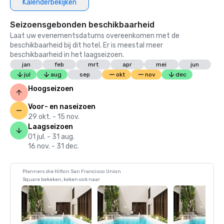
Kalenderbekijken
Seizoensgebonden beschikbaarheid
Laat uw evenementsdatums overeenkomen met de
beschikbaarheid bij dit hotel. Er is meestal meer
beschikbaarheid in het laagseizoen.
jan
feb
mrt
apr
mei
jun
jul
aug
sep
okt
nov
dec
Hoogseizoen
Voor- en naseizoen
29 okt. - 15 nov.
Laagseizoen
01 jul. - 31 aug.
16 nov. - 31 dec.
Planners die Hilton San Francisco Union
Square bekeken, keken ook naar