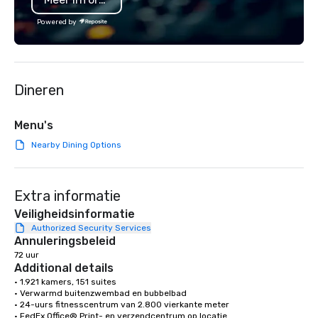
www.speedboatadvent
Powered by
more information on t
event to the water wit
Speedboat Adventure.
Dineren
Menu's
Nearby Dining Options
Extra informatie
Veiligheidsinformatie
Authorized Security Services
Annuleringsbeleid
72 uur
Additional details
• 1.921 kamers, 151 suites

• Verwarmd buitenzwembad en bubbelbad

• 24-uurs fitnesscentrum van 2.800 vierkante meter

• FedEx Office® Print- en verzendcentrum op locatie
