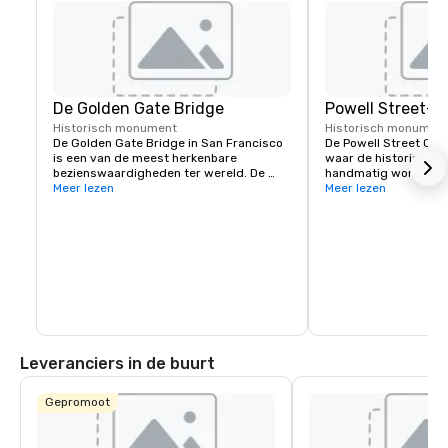
De Golden Gate Bridge
Powell Street-k
Historisch monument
Historisch monumen
De Golden Gate Bridge in San Francisco 
De Powell Street Cabl
is een van de meest herkenbare 
waar de historische 
bezienswaardigheden ter wereld. De 
handmatig worden ge
iconische hangbrug staat bekend om zijn 
Meer lezen
richting te veranderen
Meer lezen
opvallende oranje kleur en 
Powell en Market Stree
adembenemende uitzichten.
populair startpunt voo
iconische heuvels va
Leveranciers in de buurt
Gepromoot