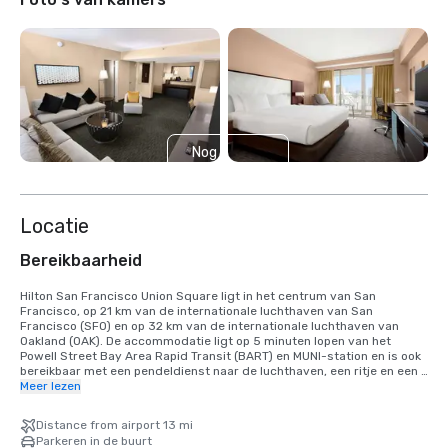
Nog 6
weergeven
Locatie
Bereikbaarheid
Hilton San Francisco Union Square ligt in het centrum van San 
Francisco, op 21 km van de internationale luchthaven van San 
Francisco (SFO) en op 32 km van de internationale luchthaven van 
Oakland (OAK). De accommodatie ligt op 5 minuten lopen van het 
Powell Street Bay Area Rapid Transit (BART) en MUNI-station en is ook 
bereikbaar met een pendeldienst naar de luchthaven, een ritje en een 
taxi. 25 minuten met de auto naar de internationale luchthaven SFO, 
Meer lezen
40 minuten met de BART-trein. We zijn gevestigd in het Union Square 
District, in het hart van het centrum van San Francisco.
Distance from airport 13 mi
Parkeren in de buurt