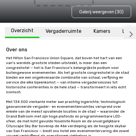
Galerij weergeven (30)
Overzicht
Vergaderruimte
Kamers
Locat
Over ons
Het Hilton San Francisco Union Square, dat boven het hart van een 
van's werelds grootste steden uitsteekt, is meer dan een 
congreshotel — het is San Francisco's belangrijkste podium voor 
buitengewone evenementen. Als het grootste congreshotel in de stad 
bieden we een ongeëvenaarde combinatie van schaal, verfijning en 
service die elke bijeenkomst — van intieme vergadersessies tot 
historische conferenties in de hele stad — transformeert in iets echt 
iconisch.

Met 134.500 vierkante meter aan prachtig ingerichte, technologisch 
geavanceerde vergader- en evenementenruimtes verspreid over 
enkele van de meest opvallende locaties in de stad — waaronder de 
Grand Ballroom met zijn hoge plafonds en programmeerbare LED-
sfeer, de met licht gevulde Yosemite Room en de onvergelijkbare 
Cityscape Sky Bar bovenop de 46e verdieping als de hoogste skybar 
van San Francisco — biedt ons hotel een evenementervaring die zowel 
visueel verbluffend als operationeel vlekkeloos is.
