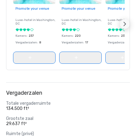
Promote your venue
Promote your venue
Promote your ve
Luxe-hotel in
Washington
,
Luxe-hotel in
Washington
,
Luxe-hotel in
Wash
DC
DC
DC
Kamers
:
237
Kamers
:
220
Kamers
:
237
Vergaderzalen
:
8
Vergaderzalen
:
17
Vergaderzalen
:
8
Vergaderzalen
Totale vergaderruimte
134.500 ft²
Grootste zaal
29.637 ft²
Ruimte (privé)