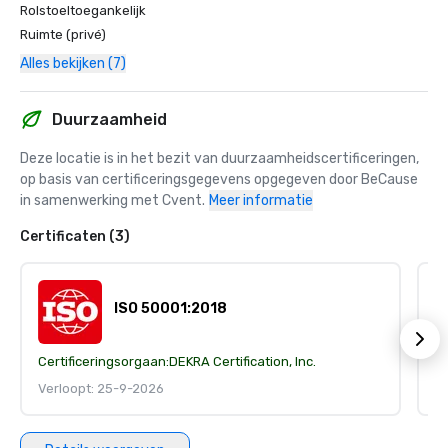
Rolstoeltoegankelijk
Ruimte (privé)
Alles bekijken (7)
Duurzaamheid
Deze locatie is in het bezit van duurzaamheidscertificeringen, 
op basis van certificeringsgegevens opgegeven door BeCause 
in samenwerking met Cvent.
Meer informatie
Certificaten (3)
ISO 50001:2018
Certificeringsorgaan:
DEKRA Certification, Inc.
Ce
Verloopt: 25-9-2026
V