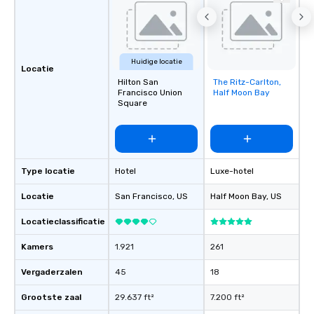
Huidige locatie
Locatie
Hilton San
The Ritz-Carlton,
Removed from
Francisco Union
Half Moon Bay
favorites
Square
Type locatie
Hotel
Luxe-hotel
Locatie
San Francisco
, US
Half Moon Bay
, US
Locatieclassificatie
Kamers
1.921
261
Vergaderzalen
45
18
Grootste zaal
29.637 ft²
7.200 ft²