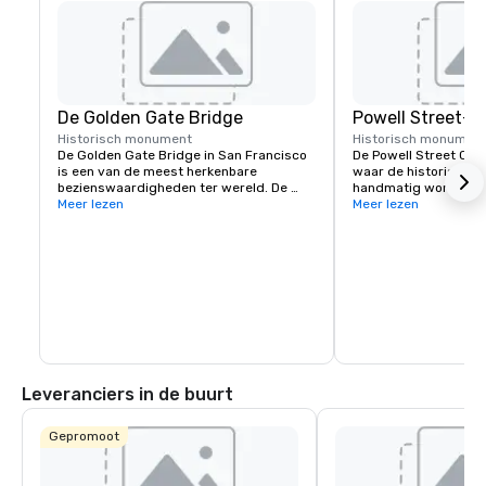
De Golden Gate Bridge
Powell Street-k
Historisch monument
Historisch monumen
De Golden Gate Bridge in San Francisco 
De Powell Street Cabl
is een van de meest herkenbare 
waar de historische 
bezienswaardigheden ter wereld. De 
handmatig worden ge
iconische hangbrug staat bekend om zijn 
Meer lezen
richting te veranderen
Meer lezen
opvallende oranje kleur en 
Powell en Market Stree
adembenemende uitzichten.
populair startpunt voo
iconische heuvels va
Leveranciers in de buurt
Gepromoot