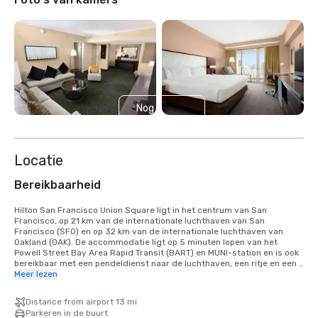
Nog 6
weergeven
Locatie
Bereikbaarheid
Hilton San Francisco Union Square ligt in het centrum van San 
Francisco, op 21 km van de internationale luchthaven van San 
Francisco (SFO) en op 32 km van de internationale luchthaven van 
Oakland (OAK). De accommodatie ligt op 5 minuten lopen van het 
Powell Street Bay Area Rapid Transit (BART) en MUNI-station en is ook 
bereikbaar met een pendeldienst naar de luchthaven, een ritje en een 
taxi. 25 minuten met de auto naar de internationale luchthaven SFO, 
Meer lezen
40 minuten met de BART-trein. We zijn gevestigd in het Union Square 
District, in het hart van het centrum van San Francisco.
Distance from airport 13 mi
Parkeren in de buurt