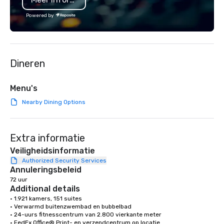
Powered by
Dineren
Menu's
Nearby Dining Options
Extra informatie
Veiligheidsinformatie
Authorized Security Services
Annuleringsbeleid
72 uur
Additional details
• 1.921 kamers, 151 suites

• Verwarmd buitenzwembad en bubbelbad

• 24-uurs fitnesscentrum van 2.800 vierkante meter

• FedEx Office® Print- en verzendcentrum op locatie
