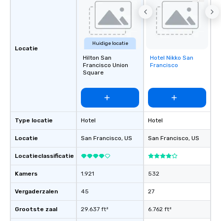
Huidige locatie
Locatie
Hilton San
Hotel Nikko San
Removed from
Francisco Union
Francisco
favorites
Square
Type locatie
Hotel
Hotel
Locatie
San Francisco
, US
San Francisco
, US
Locatieclassificatie
Kamers
1.921
532
Vergaderzalen
45
27
Grootste zaal
29.637 ft²
6.762 ft²