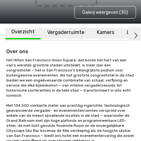
Galerij weergeven (30)
Overzicht
Vergaderruimte
Kamers
Locat
Over ons
Het Hilton San Francisco Union Square, dat boven het hart van een 
van's werelds grootste steden uitsteekt, is meer dan een 
congreshotel — het is San Francisco's belangrijkste podium voor 
buitengewone evenementen. Als het grootste congreshotel in de stad 
bieden we een ongeëvenaarde combinatie van schaal, verfijning en 
service die elke bijeenkomst — van intieme vergadersessies tot 
historische conferenties in de hele stad — transformeert in iets echt 
iconisch.

Met 134.500 vierkante meter aan prachtig ingerichte, technologisch 
geavanceerde vergader- en evenementenruimtes verspreid over 
enkele van de meest opvallende locaties in de stad — waaronder de 
Grand Ballroom met zijn hoge plafonds en programmeerbare LED-
sfeer, de met licht gevulde Yosemite Room en de onvergelijkbare 
Cityscape Sky Bar bovenop de 46e verdieping als de hoogste skybar 
van San Francisco — biedt ons hotel een evenementervaring die zowel 
visueel verbluffend als operationeel vlekkeloos is.
