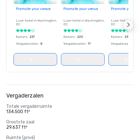
Promote your venue
Promote your venue
Promote your ve
Luxe-hotel in
Washington
,
Luxe-hotel in
Washington
,
Luxe-hotel in
Wash
DC
DC
DC
Kamers
:
237
Kamers
:
220
Kamers
:
237
Vergaderzalen
:
8
Vergaderzalen
:
17
Vergaderzalen
:
8
Vergaderzalen
Totale vergaderruimte
134.500 ft²
Grootste zaal
29.637 ft²
Ruimte (privé)