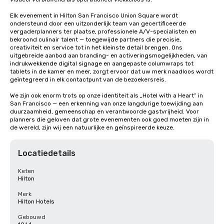
Elk evenement in Hilton San Francisco Union Square wordt 
ondersteund door een uitzonderlijk team van gecertificeerde 
vergaderplanners ter plaatse, professionele A/V-specialisten en 
bekroond culinair talent — toegewijde partners die precisie, 
creativiteit en service tot in het kleinste detail brengen. Ons 
uitgebreide aanbod aan branding- en activeringsmogelijkheden, van 
indrukwekkende digital signage en aangepaste columwraps tot 
tablets in de kamer en meer, zorgt ervoor dat uw merk naadloos wordt 
geïntegreerd in elk contactpunt van de bezoekersreis.

We zijn ook enorm trots op onze identiteit als „Hotel with a Heart” in 
San Francisco — een erkenning van onze langdurige toewijding aan 
duurzaamheid, gemeenschap en verantwoorde gastvrijheid. Voor 
planners die geloven dat grote evenementen ook goed moeten zijn in 
de wereld, zijn wij een natuurlijke en geïnspireerde keuze.
Locatiedetails
Keten
Hilton
Merk
Hilton Hotels
Gebouwd