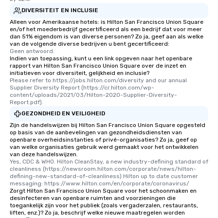
DIVERSITEIT EN INCLUSIE
Alleen voor Amerikaanse hotels: is Hilton San Francisco Union Square
en/of het moederbedrijf gecertificeerd als een bedrijf dat voor meer
dan 51% eigendom is van diverse personen? Zo ja, geef aan als welke
van de volgende diverse bedrijven u bent gecertificeerd:
Geen antwoord.
Indien van toepassing, kunt u een link opgeven naar het openbare
rapport van Hilton San Francisco Union Square over de inzet en
initiatieven voor diversiteit, gelijkheid en inclusie?
Please refer to https://jobs.hilton.com/diversity and our annual 
Supplier Diversity Report (https://cr.hilton.com/wp-
content/uploads/2021/03/Hilton-2020-Supplier-Diversity-
Report.pdf).
GEZONDHEID EN VEILIGHEID
Zijn de handelswijzen bij Hilton San Francisco Union Square opgesteld
op basis van de aanbevelingen van gezondheidsdiensten van
openbare overheidsinstanties of privé-organisaties? Zo ja, geef op
van welke organisaties gebruik werd gemaakt voor het ontwikkelen
van deze handelswijzen.
Yes, CDC & WHO. Hilton CleanStay, a new industry-defining standard of 
cleanliness (https://newsroom.hilton.com/corporate/news/hilton-
defining-new-standard-of-cleanliness) Hilton up to date customer 
messaging: https://www.hilton.com/en/corporate/coronavirus/
Zorgt Hilton San Francisco Union Square voor het schoonmaken en
desinfecteren van openbare ruimten and voorzieningen die
toegankelijk zijn voor het publiek (zoals vergaderzalen, restaurants,
liften, enz.)? Zo ja, beschrijf welke nieuwe maatregelen worden