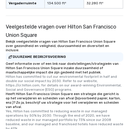
Vergaderruimte
134.500 ft²
32.280 ft²
Veelgestelde vragen over Hilton San Francisco
Union Square
Bekijk veelgestelde vragen van Hilton San Francisco Union Square
over gezondheid en veiligheid, duurzaamheid en diversiteit en
inclusie.
DUURZAME BEDRIJFSVOERING
Geef informatie over of een link naar doelstellingen/strategieën van
Hilton San Francisco Union Square inzake duurzaamheid of
maatschappelijke impact die zijn gedeeld met het publiek.
Hilton has committed to cut our environmental footprint in half and 
double our social impact by 2030. Refer to our website, 
https://cr.hilton.com, for details on our award-winning Environmental, 
Social and Governance (ESG) programs.
Heeft Hilton San Francisco Union Square een strategie die gericht is
op het verwijderen en scheiden van afval (bijvoorbeeld papier, karton,
enz.)? Zo ja, beschrijf uw strategie voor het verwijderen en scheiden
van afval.
Yes, Hilton has committed to reducing waste in our managed 
operations by 50% by 2030. Through the end of 2020, we have 
reduced waste in our managed portfolio by 73% since our 2008 
baseline, and our managed and franchised hotels have reduced waste 
by 62%.