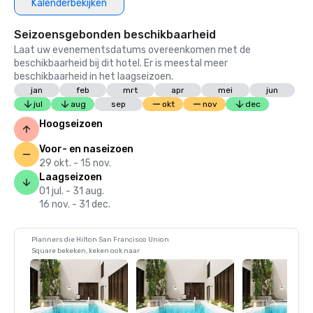
Kalenderbekijken
Seizoensgebonden beschikbaarheid
Laat uw evenementsdatums overeenkomen met de
beschikbaarheid bij dit hotel. Er is meestal meer
beschikbaarheid in het laagseizoen.
jan
feb
mrt
apr
mei
jun
jul
aug
sep
okt
nov
dec
Hoogseizoen
Voor- en naseizoen
29 okt. - 15 nov.
Laagseizoen
01 jul. - 31 aug.
16 nov. - 31 dec.
Planners die Hilton San Francisco Union
Square bekeken, keken ook naar