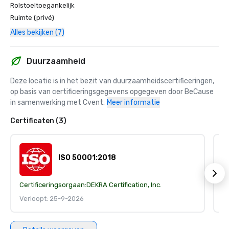
Rolstoeltoegankelijk
Ruimte (privé)
Alles bekijken (7)
Duurzaamheid
Deze locatie is in het bezit van duurzaamheidscertificeringen, 
op basis van certificeringsgegevens opgegeven door BeCause 
in samenwerking met Cvent.
Meer informatie
Certificaten (3)
ISO 50001:2018
Certificeringsorgaan:
DEKRA Certification, Inc.
Ce
Verloopt: 25-9-2026
V