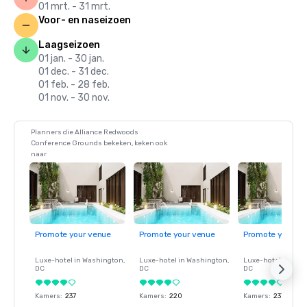
01 mrt. - 31 mrt.
Voor- en naseizoen
Laagseizoen
01 jan. - 30 jan.
01 dec. - 31 dec.
01 feb. - 28 feb.
01 nov. - 30 nov.
Planners die Alliance Redwoods
Conference Grounds bekeken, keken ook
naar
Promote your venue
Promote your venue
Promote your ve
Luxe-hotel in
Washington
,
Luxe-hotel in
Washington
,
Luxe-hotel in
Wash
DC
DC
DC
Kamers
:
237
Kamers
:
220
Kamers
:
237