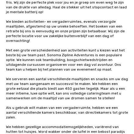
fris. Wij zijn de perfecte plek voor jou en je groep om even weg te zijn 
van de drukte van alledag. Haal de stekker uit het stopcontact en laad 
je mentale batterij op!

We bieden activiteiten- en vergaderruimtes, evenals verzorgde 
maaltijden, afgestemd op uw unieke behoeften. Het boeken van een 
retraite bij ons is eenvoudig en onze prijzen zijn betaalbaar. Wij zijn de 
perfecte locatie voor uw zakelijke buitenverblijf van een dag of 
overnachting!

Met een grote verscheidenheid aan activiteiten kunt u kiezen wat het 
beste bij uw team past. Sonoma Zipline Adventures is een populaire 
optie. We kunnen ook teambuilding, boogschietwedstrijden en 
uitdagende cursussen organiseren voor een dag vol avontuur. Ons 
team kan u helpen bij het plannen van uw evenement op maat.

We serveren een aantal verschillende maaltijden en snacks om uw dag 
met uw team aangenaam en succesvol te maken. We hebben een 
grote eetzaal die plaats biedt aan 450 gasten tegelijk. Maar als u een 
meer intieme, luxe optie wilt, kan ons volledige cateringteam met u 
samenwerken om de maaltijd van uw dromen samen te stellen!

Als u gebruik wilt maken van een vergaderruimte, hebben we een 
aantal verschillende kamers beschikbaar, van directiekamers tot grote 
zalen.

We hebben gezellige accommodatiemogelijkheden, variërend van 
hutten tot huisjes. Word wakker onder de luifel in een bebost paradijs 