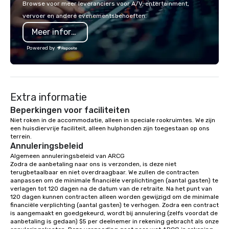
Browse voor meer leveranciers voor A/V, entertainment,
choose what would suit your team
vervoer en andere evenementsbehoeften.
best. Sonoma Zipline Adventures is a
Meer informatie
popular option. We can also facilitate
team building, archery tag, and
Powered by
challenge courses for a day full of
adventure. Our team can help assist
you in planning your custom event. We
serve a number of different meal and
Extra informatie
snack options to make your day with
your team enjoyable and successful.
Beperkingen voor faciliteiten
We have a large dining hall that can
Niet roken in de accommodatie, alleen in speciale rookruimtes. We zijn 
een huisdiervrije faciliteit, alleen hulphonden zijn toegestaan op ons 
serve 450 guests at a time. But, if you
terrein.
would like a more intimate upscale
Annuleringsbeleid
option, our full catering team can work
Algemeen annuleringsbeleid van ARCG

with you to create the meal of your
Zodra de aanbetaling naar ons is verzonden, is deze niet 
dreams! If you would like to use a
terugbetaalbaar en niet overdraagbaar. We zullen de contracten 
aanpassen om de minimale financiële verplichtingen (aantal gasten) te 
meeting room we have a number of
verlagen tot 120 dagen na de datum van de retraite. Na het punt van 
different rooms that are available,
120 dagen kunnen contracten alleen worden gewijzigd om de minimale 
from boardrooms to large venues. We
financiële verplichting (aantal gasten) te verhogen. Zodra een contract 
is aangemaakt en goedgekeurd, wordt bij annulering (zelfs voordat de 
have cozy lodging options ranging
aanbetaling is gedaan) $5 per deelnemer in rekening gebracht als onze 
anywhere from cabins to cottages.