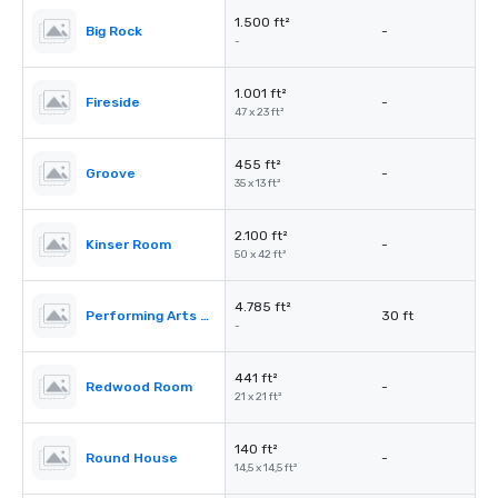
1.500 ft²
Big Rock
-
-
1.001 ft²
Fireside
-
47 x 23 ft²
455 ft²
Groove
-
35 x 13 ft²
2.100 ft²
Kinser Room
-
50 x 42 ft²
4.785 ft²
Performing Arts Center (PAC)
30 ft
-
441 ft²
Redwood Room
-
21 x 21 ft²
140 ft²
Round House
-
14,5 x 14,5 ft²