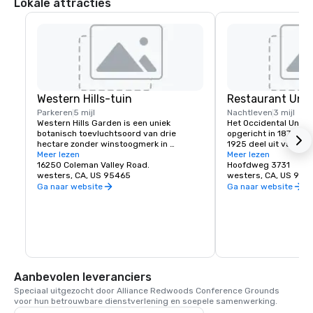
Lokale attracties
Western Hills-tuin
Restaurant Unio
Parkeren
5 mijl
Nachtleven
3 mijl
Western Hills Garden is een uniek 
Het Occidental Union 
botanisch toevluchtsoord van drie 
opgericht in 1879. Het
hectare zonder winstoogmerk in 
1925 deel uit van de G
Occidental, Californië, dat zorgt voor een 
Meer lezen
Het historische gebo
Meer lezen
zintuiglijke explosie van texturen, kleuren, 
16250 Coleman Valley Road.
café, salon, eetkamer
Hoofdweg 3731
vormen en geluiden. Het is een prachtig 
westers, CA, US 95465
Ballroom. Het café op
westers, CA, US 954
voorbeeld van gecultiveerde 
om 06.00 uur en serv
Ga naar website
Ga naar website
biodiversiteit, waar zeldzame en 
broodjes en koffie. De
belangrijke plantensoorten leven, 
zijn dagelijks geopend
waarvan vele bijna uitgestorven zijn in de 
favoriete lunch of din
natuur.
bestaat meestal uit he
soepen, pizza's, pasta
en natuurlijk de huist
staat bekend om het 
koudste pint bier van 
Aanbevolen leveranciers
waar generaties famil
Speciaal uitgezocht door Alliance Redwoods Conference Grounds 
samenkomen in Sono
voor hun betrouwbare dienstverlening en soepele samenwerking.