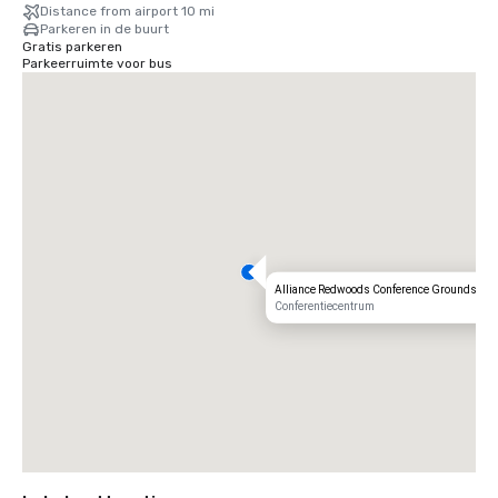
Charles M. Schulz — Sonoma County Airport (STS) in Santa Rosa: 
Distance from airport 10 mi
slechts 35 minuten van onze deur — de snelste route naar uw rustieke 
Parkeren in de buurt
toevluchtsoord.
Gratis parkeren
Parkeerruimte voor bus
Alliance Redwoods Conference Grounds
Conferentiecentrum