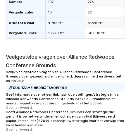
Kamers
107
276
Vergaderzalen
10
22
Grootste zaal
4.785 ft²
4.928 ft²
Vergaderruimte
18.728 ft²
30.000 ft²
Veelgestelde vragen over Alliance Redwoods
Conference Grounds
Bekijk veelgestelde vragen van Alliance Redwoods Conference
Grounds over gezondheid en veiligheid, duurzaamheid en diversiteit
en inclusie.
DUURZAME BEDRIJFSVOERING
Geef informatie over of een link naar doelstellingen/strategieën van
Alliance Redwoods Conference Grounds inzake duurzaamheid of
maatschappelijke impact die zijn gedeeld met het publiek.
Geen antwoord.
Heeft Alliance Redwoods Conference Grounds een strategie die
gericht is op het verwijderen en scheiden van afval (bijvoorbeeld
papier, karton, enz.)? Zo ja, beschrijf uw strategie voor het verwijderen
en scheiden van afval.
Geen antwoord.