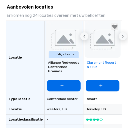
Aanbevolen locaties
Er komen nog 24 locaties overeen met uw behoeften
Huidige locatie
Locatie
Alliance Redwoods
Claremont Resort
Removed from
Conference
& Club
favorites
Grounds
Type locatie
Conference center
Resort
Locatie
westers
, US
Berkeley
, US
Locatieclassificatie
-