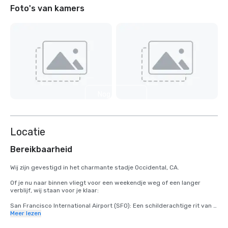
Foto's van kamers
Nog 5
weergeven
Locatie
Bereikbaarheid
Wij zijn gevestigd in het charmante stadje Occidental, CA.

Of je nu naar binnen vliegt voor een weekendje weg of een langer 
verblijf, wij staan voor je klaar:

San Francisco International Airport (SFO): Een schilderachtige rit van 2 
uur brengt u van aankomst naar ontspanning.

Meer lezen