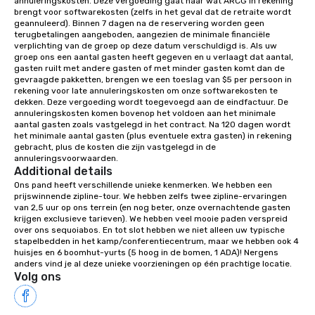
annuleringskosten. Deze vergoeding gaat naar wat ARCG in rekening 
Wake up under the canopy in a
brengt voor softwarekosten (zelfs in het geval dat de retraite wordt 
geannuleerd). Binnen 7 dagen na de reservering worden geen 
forested paradise at whatever level
terugbetalingen aangeboden, aangezien de minimale financiële 
of creature comfort your team
verplichting van de groep op deze datum verschuldigd is. Als uw 
prefers. Call or email us today to plan
groep ons een aantal gasten heeft gegeven en u verlaagt dat aantal, 
gasten ruilt met andere gasten of met minder gasten komt dan de 
your retreat!
gevraagde pakketten, brengen we een toeslag van $5 per persoon in 
rekening voor late annuleringskosten om onze softwarekosten te 
dekken. Deze vergoeding wordt toegevoegd aan de eindfactuur. De 
annuleringskosten komen bovenop het voldoen aan het minimale 
aantal gasten zoals vastgelegd in het contract. Na 120 dagen wordt 
het minimale aantal gasten (plus eventuele extra gasten) in rekening 
gebracht, plus de kosten die zijn vastgelegd in de 
annuleringsvoorwaarden.
Additional details
Ons pand heeft verschillende unieke kenmerken. We hebben een 
prijswinnende zipline-tour. We hebben zelfs twee zipline-ervaringen 
van 2,5 uur op ons terrein (en nog beter, onze overnachtende gasten 
krijgen exclusieve tarieven). We hebben veel mooie paden verspreid 
over ons sequoiabos. En tot slot hebben we niet alleen uw typische 
stapelbedden in het kamp/conferentiecentrum, maar we hebben ook 4 
huisjes en 6 boomhut-yurts (5 hoog in de bomen, 1 ADA)! Nergens 
anders vind je al deze unieke voorzieningen op één prachtige locatie.
Volg ons