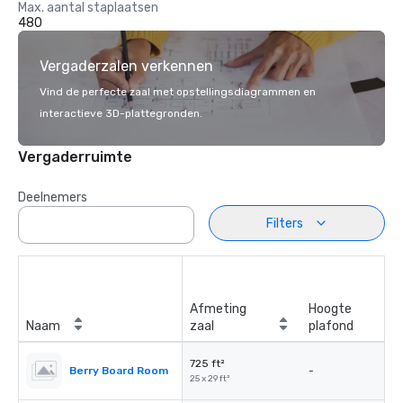
Max. aantal staplaatsen
480
Vergaderzalen verkennen
Vind de perfecte zaal met opstellingsdiagrammen en
interactieve 3D-plattegronden.
Vergaderruimte
Deelnemers
Filters
Afmeting
Hoogte
Naam
zaal
plafond
725 ft²
Berry Board Room
-
25 x 29 ft²