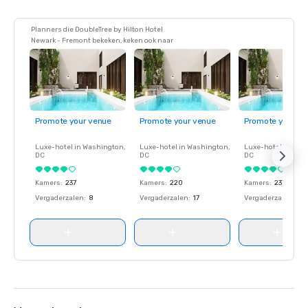
Planners die DoubleTree by Hilton Hotel
Newark - Fremont bekeken, keken ook naar
Promote your venue
Promote your venue
Promote your ve
Luxe-hotel in
Washington
,
Luxe-hotel in
Washington
,
Luxe-hotel in
Wash
DC
DC
DC
Kamers
:
237
Kamers
:
220
Kamers
:
237
Vergaderzalen
:
8
Vergaderzalen
:
17
Vergaderzalen
:
8