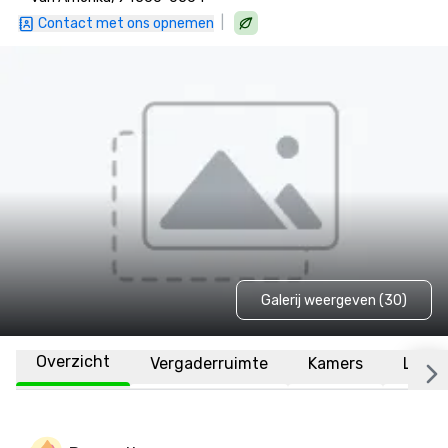
|
Contact met ons opnemen
Galerij weergeven (30)
Overzicht
Vergaderruimte
Kamers
Locat