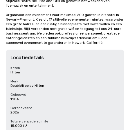
stijlvolle Bistro 880 Bar and Grill en geniet in het weekend van 
livemuziek en entertainment.

Organiseer een evenement voor maximaal 600 gasten in dit hotel in 
Newark-Fremont. Kies uit 17 stijlvolle evenementenruimtes, waaronder 
een grote balzaal en een rustige binnenplaats met watervallen en een 
tuinhuisje. Blijf verbonden met gratis wifi en toegang tot ons 24-uurs 
businesscentrum. We bieden ook professioneel personeel, creatieve 
cateringdiensten en een fulltime huwelijksadviseur om u een 
succesvol evenement te garanderen in Newark, Californië.
Locatiedetails
Keten
Hilton
Merk
DoubleTree by Hilton
Gebouwd
1984
Gerenoveerd
2026
Totale vergaderruimte
15.000 ft²