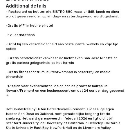
Additional details
- Restaurant op het terrein, BISTRO 880, waar ontbijt, lunch en diner 
wordt geserveerd en op vrijdag- en zaterdagavond wordt gedanst

-Gratis WiFi in het hele hotel

-EV-laadstations

-Dicht bij een verscheidenheid aan restaurants, winkels en vrije tijd 

opties

- Gratis pendeldienst van/naar de luchthaven San Jose Minetta en 
gratis parkeergelegenheid op het terrein

-Gratis fitnesscentrum, buitenzwembad in resortstijl en mooie 
binnentuin

-17 zalen voor evenementen, de op een na grootste balzaal in 
Newark/Fremont en een businesscentrum dat 24 uur per dag geopend 
is

Het DoubleTree by Hilton Hotel Newark-Fremont is ideaal gelegen 
tussen San Jose en Oakland, met gemakkelijke toegang tot de 
snelweg. Het werd gerenoveerd in februari 2026 en ligt dicht bij 
Stanford University, de University of California in Berkeley, California 
State University East Bay, NewPark Mall en de Livermore Valley-