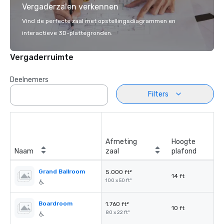
Vergaderzalen verkennen
Vind de perfecte zaal met opstellingsdiagrammen en
interactieve 3D-plattegronden.
Vergaderruimte
Deelnemers
Filters
Afmeting
Hoogte
Naam
zaal
plafond
Grand Ballroom
5.000 ft²
14 ft
100 x 50 ft²
Boardroom
1.760 ft²
10 ft
80 x 22 ft²