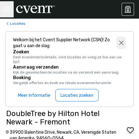
Locaties
Welkom bij het Cvent Supplier Network (CSN)! Zo
gaat u aan de slag:
Zoeken
Deel evenementsdetails, vind locaties en voeg ze toe aan uw
lijst
Aanvraag verzenden
Kijk de geselecteerde locaties na en verzend een aanvraag
Boeking
Vergelijk offertes en boek uw ideale evenementsruimte
Meer informatie
Locaties zoeken
DoubleTree by Hilton Hotel
Newark - Fremont
39900 Balentine Drive, Newark, CA, Verenigde Staten
van Amerika, 94560-0564