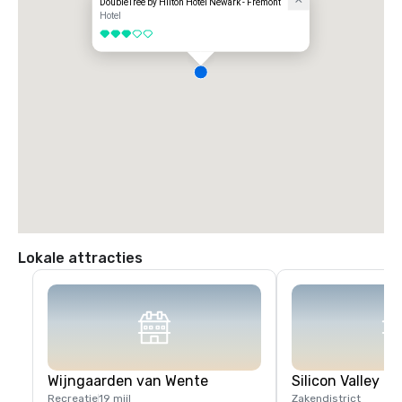
DoubleTree by Hilton Hotel Newark - Fremont
Hotel
3 van 5
Lokale attracties
Wijngaarden van Wente
Silicon Valley
Recreatie
19 mijl
Zakendistrict