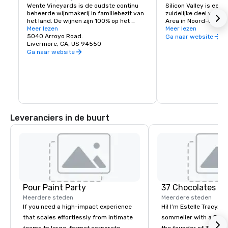
Wente Vineyards is de oudste continu 
Silicon Valley is een 
beheerde wijnmakerij in familiebezit van 
zuidelijke deel van d
het land. De wijnen zijn 100% op het 
Area in Noord-Califor
landgoed geteeld en duurzaam geteeld 
Meer lezen
Staten. Het is de thui
Meer lezen
in de appellaties Livermore Valley, San 
5040 Arroyo Road.
van's werelds groots
Ga naar website
Francisco Bay en Arroyo Seco, Monterey. 
Livermore, CA, US 94550
hightechbedrijven, e
Het wijnhuis is eigendom van en wordt 
startende tech-bedri
Ga naar website
beheerd door de vierde en vijfde 
generatie van de familie Wente, die 
bekend staat om hun invloed om van 
Chardonnay de best verkochte variëteit 
van het land te maken, op basis van 
talrijke prestaties in de afgelopen 130 
jaar. De ontwikkeling van de Wente-kloon 
verspreidde zich naar duizenden 
Leveranciers in de buurt
wijngaarden in heel Californië en het 
wijnhuis was de eerste die een 
Californische Chardonnay met het label 
van een variëteit introduceerde. De 
familie Wente is er trots op erkend te 
worden als „California's eerste 
chardonnayfamilie”.
Pour Paint Party
37 Chocolates L
Meerdere steden
Meerdere steden
If you need a high-impact experience
Hi! I’m Estelle Tracy, a
that scales effortlessly from intimate
sommelier with a Fren