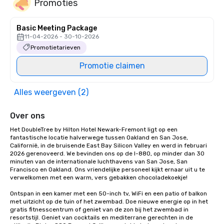
Promoties
Basic Meeting Package
11-04-2026 - 30-10-2026
Promotietarieven
Promotie claimen
Alles weergeven (2)
Over ons
Het DoubleTree by Hilton Hotel Newark-Fremont ligt op een 
fantastische locatie halverwege tussen Oakland en San Jose, 
Californië, in de bruisende East Bay Silicon Valley en werd in februari 
2026 gerenoveerd. We bevinden ons op de I-880, op minder dan 30 
minuten van de internationale luchthavens van San Jose, San 
Francisco en Oakland. Ons vriendelijke personeel kijkt ernaar uit u te 
verwelkomen met een warm, vers gebakken chocoladekoekje! 

Ontspan in een kamer met een 50-inch tv, WiFi en een patio of balkon 
met uitzicht op de tuin of het zwembad. Doe nieuwe energie op in het 
gratis fitnesscentrum of geniet van de zon bij het zwembad in 
resortstijl. Geniet van cocktails en mediterrane gerechten in de 