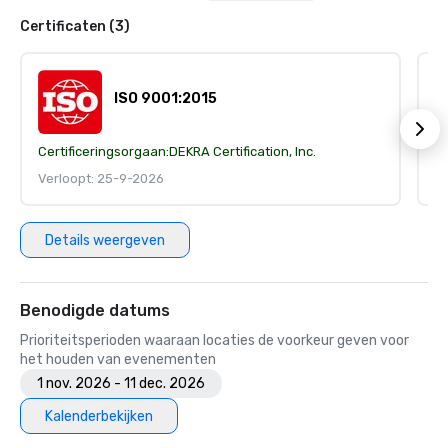
Certificaten (3)
ISO 9001:2015
Certificeringsorgaan:
DEKRA Certification, Inc.
Ce
Verloopt: 25-9-2026
V
Details weergeven
Benodigde datums
Prioriteitsperioden waaraan locaties de voorkeur geven voor
het houden van evenementen
1 nov. 2026 - 11 dec. 2026
Kalenderbekijken