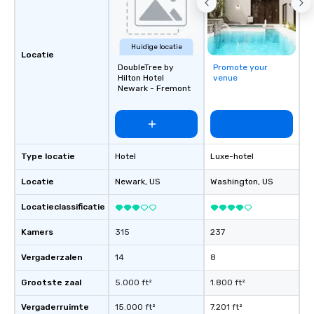
Huidige locatie
Locatie
DoubleTree by
Promote your
Hilton Hotel
venue
Newark - Fremont
Type locatie
Hotel
Luxe-hotel
Locatie
Newark
, US
Washington
, US
Locatieclassificatie
Kamers
315
237
Vergaderzalen
14
8
Grootste zaal
5.000 ft²
1.800 ft²
Vergaderruimte
15.000 ft²
7.201 ft²