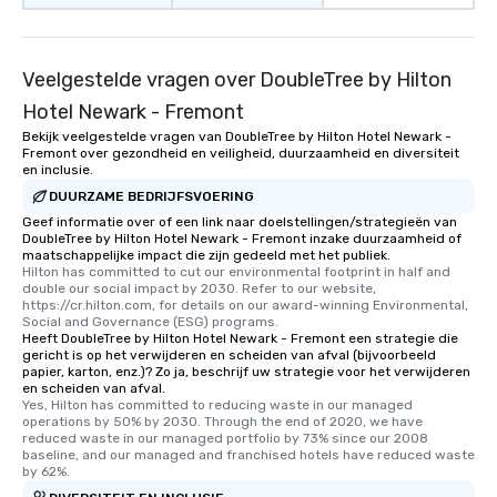
Veelgestelde vragen over DoubleTree by Hilton
Hotel Newark - Fremont
Bekijk veelgestelde vragen van DoubleTree by Hilton Hotel Newark -
Fremont over gezondheid en veiligheid, duurzaamheid en diversiteit
en inclusie.
DUURZAME BEDRIJFSVOERING
Geef informatie over of een link naar doelstellingen/strategieën van
DoubleTree by Hilton Hotel Newark - Fremont inzake duurzaamheid of
maatschappelijke impact die zijn gedeeld met het publiek.
Hilton has committed to cut our environmental footprint in half and 
double our social impact by 2030. Refer to our website, 
https://cr.hilton.com, for details on our award-winning Environmental, 
Social and Governance (ESG) programs.
Heeft DoubleTree by Hilton Hotel Newark - Fremont een strategie die
gericht is op het verwijderen en scheiden van afval (bijvoorbeeld
papier, karton, enz.)? Zo ja, beschrijf uw strategie voor het verwijderen
en scheiden van afval.
Yes, Hilton has committed to reducing waste in our managed 
operations by 50% by 2030. Through the end of 2020, we have 
reduced waste in our managed portfolio by 73% since our 2008 
baseline, and our managed and franchised hotels have reduced waste 
by 62%.