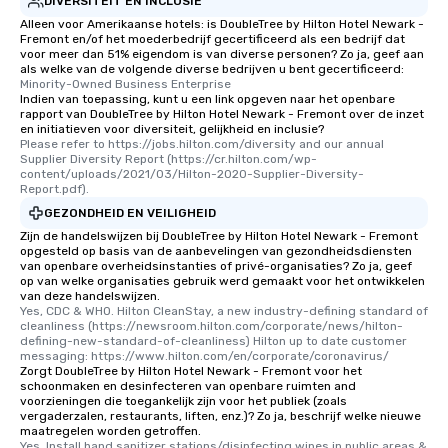
DIVERSITEIT EN INCLUSIE
Alleen voor Amerikaanse hotels: is DoubleTree by Hilton Hotel Newark -
Fremont en/of het moederbedrijf gecertificeerd als een bedrijf dat
voor meer dan 51% eigendom is van diverse personen? Zo ja, geef aan
als welke van de volgende diverse bedrijven u bent gecertificeerd:
Minority-Owned Business Enterprise
Indien van toepassing, kunt u een link opgeven naar het openbare
rapport van DoubleTree by Hilton Hotel Newark - Fremont over de inzet
en initiatieven voor diversiteit, gelijkheid en inclusie?
Please refer to https://jobs.hilton.com/diversity and our annual 
Supplier Diversity Report (https://cr.hilton.com/wp-
content/uploads/2021/03/Hilton-2020-Supplier-Diversity-
Report.pdf).
GEZONDHEID EN VEILIGHEID
Zijn de handelswijzen bij DoubleTree by Hilton Hotel Newark - Fremont
opgesteld op basis van de aanbevelingen van gezondheidsdiensten
van openbare overheidsinstanties of privé-organisaties? Zo ja, geef
op van welke organisaties gebruik werd gemaakt voor het ontwikkelen
van deze handelswijzen.
Yes, CDC & WHO. Hilton CleanStay, a new industry-defining standard of 
cleanliness (https://newsroom.hilton.com/corporate/news/hilton-
defining-new-standard-of-cleanliness) Hilton up to date customer 
messaging: https://www.hilton.com/en/corporate/coronavirus/
Zorgt DoubleTree by Hilton Hotel Newark - Fremont voor het
schoonmaken en desinfecteren van openbare ruimten and
voorzieningen die toegankelijk zijn voor het publiek (zoals
vergaderzalen, restaurants, liften, enz.)? Zo ja, beschrijf welke nieuwe
maatregelen worden getroffen.
Yes, Install hand sanitizer stations/disinfecting wipes in public areas & 