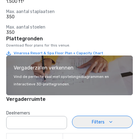
1.500 ft²
Max. aantal staplaatsen
350
Max. aantal stoelen
350
Plattegronden
Download floor plans for this venue.
Vinarosa Resort & Spa Floor Plan + Capacity Chart
Vergaderzalen verkennen
Vind de perfecte zaal met opstellingsdiagrammen en
interactieve 3D-plattegronden.
Vergaderruimte
Deelnemers
Filters