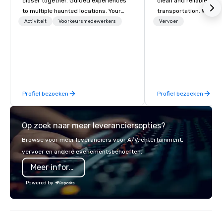
closer together. Guided experiences
clean and reliable cha
to multiple haunted locations. Your
transportation. We ach
group will be treated to a ghostly
with highly trained cha
Activiteit
Voorkeursmedewerkers
Vervoer
experience during a 90-120 minute
newest vehicles availa
walking tour, 3-hour bus excursion, or
commitment to Five Star 
pick a custom experience with food
difference between La
and alcohol options or a family-
Limousine and other 
oriented experience as well. Your team
be explained using one
has been on outings before, but this
From our perfectly mai
Profiel bezoeken
Profiel bezoeken
time they've asked you to find
late model luxury vehic
something different and exciting for
highly experienced an
everybody. When looking for specific
team of chauffeurs and
Op zoek naar meer leveranciersopties?
venues to host your group, it can be
you will know quality 
quite challenging. And the last thing
with La Costa Limousi
Browse voor meer leveranciers voor A/V, entertainment,
you want is another work event that
vervoer en andere evenementsbehoeften.
feels more like a chore than a fun
Meer informatie
activity. Your team doesn’t want to: -
Throw any more axes - Go bowling
Powered by
again - Sit bored at a large group
dinner Experience The City's Haunted
Past with Your Entire Team On this
special evening, you and your team