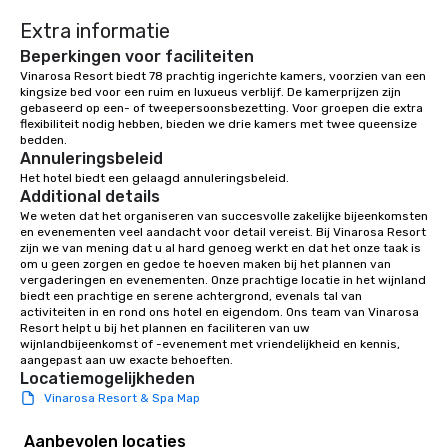
Extra informatie
Beperkingen voor faciliteiten
Vinarosa Resort biedt 78 prachtig ingerichte kamers, voorzien van een 
kingsize bed voor een ruim en luxueus verblijf. De kamerprijzen zijn 
gebaseerd op een- of tweepersoonsbezetting. Voor groepen die extra 
flexibiliteit nodig hebben, bieden we drie kamers met twee queensize 
bedden.
Annuleringsbeleid
Het hotel biedt een gelaagd annuleringsbeleid.
Additional details
We weten dat het organiseren van succesvolle zakelijke bijeenkomsten 
en evenementen veel aandacht voor detail vereist. Bij Vinarosa Resort 
zijn we van mening dat u al hard genoeg werkt en dat het onze taak is 
om u geen zorgen en gedoe te hoeven maken bij het plannen van 
vergaderingen en evenementen. Onze prachtige locatie in het wijnland 
biedt een prachtige en serene achtergrond, evenals tal van 
activiteiten in en rond ons hotel en eigendom. Ons team van Vinarosa 
Resort helpt u bij het plannen en faciliteren van uw 
wijnlandbijeenkomst of -evenement met vriendelijkheid en kennis, 
aangepast aan uw exacte behoeften.
Locatiemogelijkheden
Vinarosa Resort & Spa Map
Aanbevolen locaties