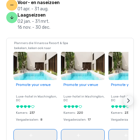
Voor- en naseizoen
01 apr. - 31 aug.
Laagseizoen
02 jan. - 31 mrt.
16 nov. - 30 dec.
Planners die Vinarosa Resort & Spa
bekeken, keken ook naar
Promote your venue
Promote your venue
Promote your ve
Luxe-hotel in
Washington
,
Luxe-hotel in
Washington
,
Luxe-hotel in
Wash
DC
DC
DC
Kamers
:
237
Kamers
:
220
Kamers
:
237
Vergaderzalen
:
8
Vergaderzalen
:
17
Vergaderzalen
:
8