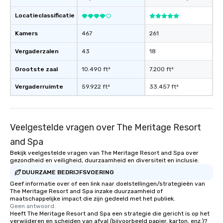
Locatieclassificatie
Kamers
467
261
Vergaderzalen
43
18
Grootste zaal
10.490 ft²
7.200 ft²
Vergaderruimte
59.922 ft²
33.457 ft²
Veelgestelde vragen over The Meritage Resort
and Spa
Bekijk veelgestelde vragen van The Meritage Resort and Spa over
gezondheid en veiligheid, duurzaamheid en diversiteit en inclusie.
DUURZAME BEDRIJFSVOERING
Geef informatie over of een link naar doelstellingen/strategieën van
The Meritage Resort and Spa inzake duurzaamheid of
maatschappelijke impact die zijn gedeeld met het publiek.
Geen antwoord.
Heeft The Meritage Resort and Spa een strategie die gericht is op het
verwijderen en scheiden van afval (bijvoorbeeld papier, karton, enz.)?