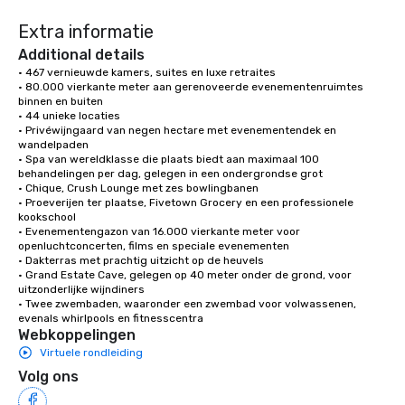
contact us today!
Extra informatie
Additional details
• 467 vernieuwde kamers, suites en luxe retraites

• 80.000 vierkante meter aan gerenoveerde evenementenruimtes 
binnen en buiten

• 44 unieke locaties

• Privéwijngaard van negen hectare met evenementendek en 
wandelpaden

• Spa van wereldklasse die plaats biedt aan maximaal 100 
behandelingen per dag, gelegen in een ondergrondse grot

• Chique, Crush Lounge met zes bowlingbanen

• Proeverijen ter plaatse, Fivetown Grocery en een professionele 
kookschool

• Evenementengazon van 16.000 vierkante meter voor 
openluchtconcerten, films en speciale evenementen

• Dakterras met prachtig uitzicht op de heuvels

• Grand Estate Cave, gelegen op 40 meter onder de grond, voor 
uitzonderlijke wijndiners

• Twee zwembaden, waaronder een zwembad voor volwassenen, 
evenals whirlpools en fitnesscentra
Webkoppelingen
Virtuele rondleiding
Volg ons