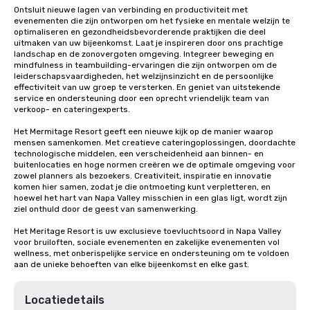
Ontsluit nieuwe lagen van verbinding en productiviteit met 
evenementen die zijn ontworpen om het fysieke en mentale welzijn te 
optimaliseren en gezondheidsbevorderende praktijken die deel 
uitmaken van uw bijeenkomst. Laat je inspireren door ons prachtige 
landschap en de zonovergoten omgeving. Integreer beweging en 
mindfulness in teambuilding-ervaringen die zijn ontworpen om de 
leiderschapsvaardigheden, het welzijnsinzicht en de persoonlijke 
effectiviteit van uw groep te versterken. En geniet van uitstekende 
service en ondersteuning door een oprecht vriendelijk team van 
verkoop- en cateringexperts.

Het Mermitage Resort geeft een nieuwe kijk op de manier waarop 
mensen samenkomen. Met creatieve cateringoplossingen, doordachte 
technologische middelen, een verscheidenheid aan binnen- en 
buitenlocaties en hoge normen creëren we de optimale omgeving voor 
zowel planners als bezoekers. Creativiteit, inspiratie en innovatie 
komen hier samen, zodat je die ontmoeting kunt verpletteren, en 
hoewel het hart van Napa Valley misschien in een glas ligt, wordt zijn 
ziel onthuld door de geest van samenwerking.

Het Meritage Resort is uw exclusieve toevluchtsoord in Napa Valley 
voor bruiloften, sociale evenementen en zakelijke evenementen vol 
wellness, met onberispelijke service en ondersteuning om te voldoen 
aan de unieke behoeften van elke bijeenkomst en elke gast.
Locatiedetails