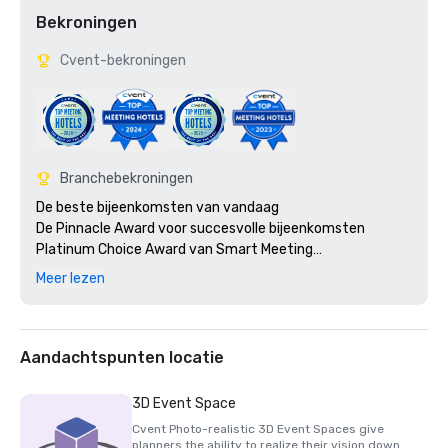
Bekroningen
Cvent-bekroningen
Branchebekroningen
De beste bijeenkomsten van vandaag

De Pinnacle Award voor succesvolle bijeenkomsten

Platinum Choice Award van Smart Meeting

De 100 populairste vergaderresorts van CVENT
Meer lezen
Aandachtspunten locatie
3D Event Space
Cvent Photo-realistic 3D Event Spaces give
planners the ability to realize their vision down