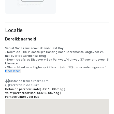
Locatie
Bereikbaarheid
Vanuit San Francisco/Oakland/East Bay:

• Neem de I-80 in oostelijke richting naar Sacramento, ongeveer 24 
mijl over de Carquinez-brug

• Neem de afslag Discovery Bay Parkway/Highway 37 voor ongeveer 3 
kilometer

• Sla rechtsaf naar Highway 29 North (afrit 19) gedurende ongeveer 11 
km

Meer lezen
• Sla linksaf naar de Soscol Ferry Road, op 1,6 km van de kruising van 
Highway 12, en volg de bocht terug onder de snelweg

Distance from airport 47 mi
• Sla rechtsaf op de Bordeaux Way

Parkeren in de buurt
De lobby van het Mermitage Resort bevindt zich aan de rechterkant

Betaalde parkeerruimte
(
US$ 15,00
/
dag
)
Valet parkeerservice
(
US$ 25,00
/
dag
)
Vanaf Sacramento en Sacramento International Airport (SMF):

Parkeerruimte voor bus
• Napa Airporter biedt een pendeldienst vanaf de luchthaven van 
Sacramento. Bel naar 707.252.1900

• Neem de I-80 West ongeveer 42 mijl

• Neem de afslag CA Highway12 richting Napa/Sonoma (ongeveer 13 
km)
