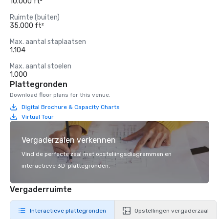
10.000 ft²
Ruimte (buiten)
35.000 ft²
Max. aantal staplaatsen
1.104
Max. aantal stoelen
1.000
Plattegronden
Download floor plans for this venue.
Digital Brochure & Capacity Charts
Virtual Tour
Vergaderzalen verkennen
Vind de perfecte zaal met opstellingsdiagrammen en
interactieve 3D-plattegronden.
Vergaderruimte
Interactieve plattegronden
Opstellingen vergaderzaal