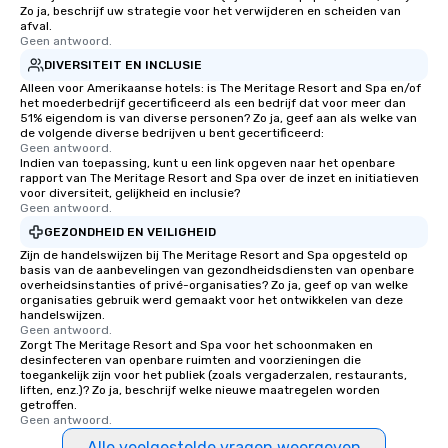
Zo ja, beschrijf uw strategie voor het verwijderen en scheiden van
afval.
Geen antwoord.
DIVERSITEIT EN INCLUSIE
Alleen voor Amerikaanse hotels: is The Meritage Resort and Spa en/of
het moederbedrijf gecertificeerd als een bedrijf dat voor meer dan
51% eigendom is van diverse personen? Zo ja, geef aan als welke van
de volgende diverse bedrijven u bent gecertificeerd:
Geen antwoord.
Indien van toepassing, kunt u een link opgeven naar het openbare
rapport van The Meritage Resort and Spa over de inzet en initiatieven
voor diversiteit, gelijkheid en inclusie?
Geen antwoord.
GEZONDHEID EN VEILIGHEID
Zijn de handelswijzen bij The Meritage Resort and Spa opgesteld op
basis van de aanbevelingen van gezondheidsdiensten van openbare
overheidsinstanties of privé-organisaties? Zo ja, geef op van welke
organisaties gebruik werd gemaakt voor het ontwikkelen van deze
handelswijzen.
Geen antwoord.
Zorgt The Meritage Resort and Spa voor het schoonmaken en
desinfecteren van openbare ruimten and voorzieningen die
toegankelijk zijn voor het publiek (zoals vergaderzalen, restaurants,
liften, enz.)? Zo ja, beschrijf welke nieuwe maatregelen worden
getroffen.
Geen antwoord.
Alle veelgestelde vragen weergeven