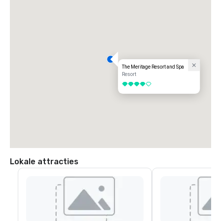
• Sla rechtsaf naar Highway 29 North

• Sla linksaf naar de Soscol Ferry Road, op 1,6 km van het kruispunt van 
Highway 12

• Sla rechtsaf op de Bordeaux Way

De lobby van het Mermitage Resort bevindt zich aan de rechterkant
The Meritage Resort and Spa
Resort
4 van 5
Lokale attracties