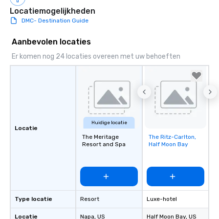
Locatiemogelijkheden
DMC- Destination Guide
Aanbevolen locaties
Er komen nog 24 locaties overeen met uw behoeften
Huidige locatie
Locatie
The Meritage
The Ritz-Carlton,
Removed from
Resort and Spa
Half Moon Bay
favorites
Type locatie
Resort
Luxe-hotel
Locatie
Napa
, US
Half Moon Bay
, US