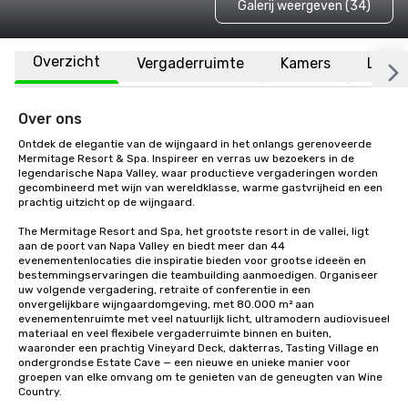
Galerij weergeven (34)
Overzicht
Vergaderruimte
Kamers
Locat
Over ons
Ontdek de elegantie van de wijngaard in het onlangs gerenoveerde 
Mermitage Resort & Spa. Inspireer en verras uw bezoekers in de 
legendarische Napa Valley, waar productieve vergaderingen worden 
gecombineerd met wijn van wereldklasse, warme gastvrijheid en een 
prachtig uitzicht op de wijngaard. 

The Mermitage Resort and Spa, het grootste resort in de vallei, ligt 
aan de poort van Napa Valley en biedt meer dan 44 
evenementenlocaties die inspiratie bieden voor grootse ideeën en 
bestemmingservaringen die teambuilding aanmoedigen. Organiseer 
uw volgende vergadering, retraite of conferentie in een 
onvergelijkbare wijngaardomgeving, met 80.000 m² aan 
evenementenruimte met veel natuurlijk licht, ultramodern audiovisueel 
materiaal en veel flexibele vergaderruimte binnen en buiten, 
waaronder een prachtig Vineyard Deck, dakterras, Tasting Village en 
ondergrondse Estate Cave — een nieuwe en unieke manier voor 
groepen van elke omvang om te genieten van de geneugten van Wine 
Country.
