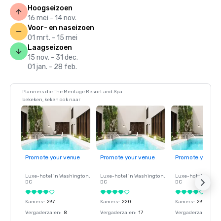
Hoogseizoen
16 mei - 14 nov.
Voor- en naseizoen
01 mrt. - 15 mei
Laagseizoen
15 nov. - 31 dec.
01 jan. - 28 feb.
Planners die The Meritage Resort and Spa
bekeken, keken ook naar
Promote your venue
Promote your venue
Promote your ve
Luxe-hotel in
Washington
,
Luxe-hotel in
Washington
,
Luxe-hotel in
Wash
DC
DC
DC
Kamers
:
237
Kamers
:
220
Kamers
:
237
Vergaderzalen
:
8
Vergaderzalen
:
17
Vergaderzalen
:
8