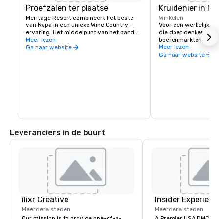
Proefzalen ter plaatse
Kruidenier in Fi
Meritage Resort combineert het beste 
Winkelen
van Napa in een unieke Wine Country-
Voor een werkelijk sp
ervaring. Het middelpunt van het pand 
die doet denken aan 
zijn negen proeflokalen met de beste 
Meer lezen
boerenmarkten in Napa
boetiekwijnhuizen in Napa Valley. Met een 
Fivetown Grocery alle
Meer lezen
Ga naar website
eigen Fivetown Grocery, Food & Wine 
om de perfecte pickni
Ga naar website
Center en een uitgestrekt 
ons uitgestrekte gem
evenemententerrein van 16.000 
gazon.
vierkante meter is Meritage een 
bestemming op zich.
Leveranciers in de buurt
ilixr Creative
Insider Experienc
Meerdere steden
Meerdere steden
Our mission is to provide one-of-a-
A Premier USA DMC Partner At 