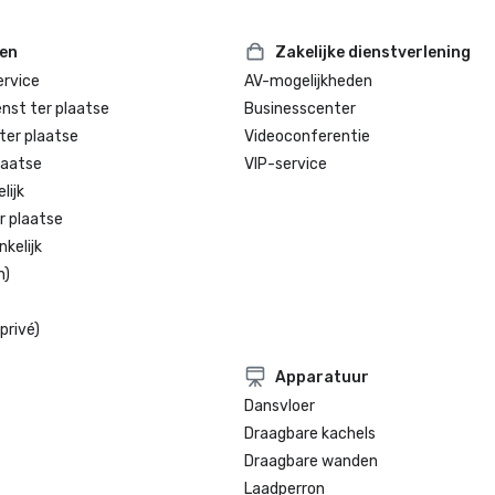
ten
Zakelijke dienstverlening
rvice
AV-mogelijkheden
enst ter plaatse
Businesscenter
ter plaatse
Videoconferentie
laatse
VIP-service
lijk
r plaatse
kelijk
n)
privé)
Apparatuur
Dansvloer
Draagbare kachels
Draagbare wanden
Laadperron