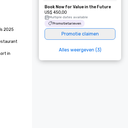
Book Now for Value in the Future
US$ 450,00
Multiple dates available
Promotietarieven
ds 2025 
Promotie claimen
estaurant 
Alles weergeven (3)
rt in 