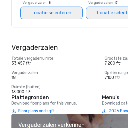
Vergaderzalen
:
8
Vergaderzalen
:
17
Locatie selecteren
Locatie selec
Vergaderzalen
Totale vergaderruimte
Grootste za
33.457 ft²
7.200 ft²
Vergaderzalen
Op één na gr
18
7.100 ft²
Ruimte (buiten)
13.000 ft²
Plattegronden
Menu's
Download floor plans for this venue.
Download cate
Floor plans and sqft.
2026 Ban
Vergaderzalen verkennen