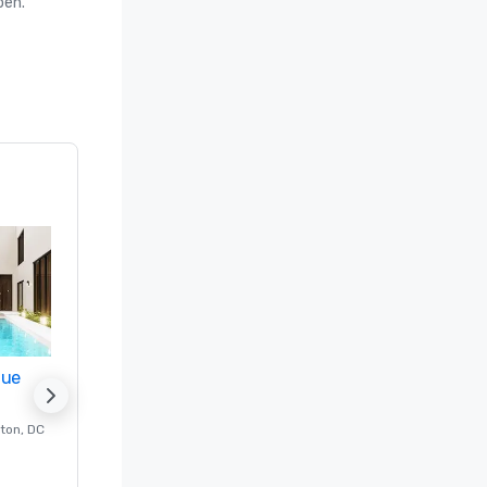
oen.
nue
Promote your venue
ton
, DC
Luxe-hotel in
Washington
, DC
Kamers
:
237