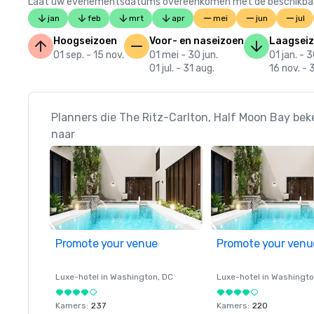
Laat uw evenementsdatums overeenkomen met de beschikbaarheid
jan
feb
mrt
apr
mei
jun
jul
Hoogseizoen
Voor- en naseizoen
Laagsei
01 sep. - 15 nov.
01 mei - 30 jun.
01 jan. - 3
01 jul. - 31 aug.
16 nov. - 
Planners die The Ritz-Carlton, Half Moon Bay bek
naar
Promote your venue
Promote your venu
Luxe-hotel in
Washington
, DC
Luxe-hotel in
Washingt
Kamers
:
237
Kamers
:
220