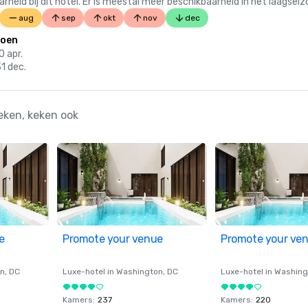
 bij dit hotel. Er is meestal meer beschikbaarheid in het laagseiz
aug
sep
okt
nov
dec
zoen
0 apr.
31 dec.
eken, keken ook
e
Promote your venue
Promote your ve
on
, DC
Luxe-hotel in
Washington
, DC
Luxe-hotel in
Washing
Kamers
:
237
Kamers
:
220