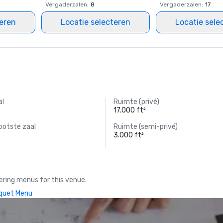
Vergaderzalen
:
8
Vergaderzalen
:
17
teren
Locatie selecteren
Locatie sele
al
Ruimte (privé)
17.000 ft²
ootste zaal
Ruimte (semi-privé)
3.000 ft²
ring menus for this venue.
quet Menu