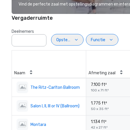
Vind de perfecte zaal met opstellingsdiagrammen en inter
Vergaderruimte
Deelnemers
Opstelling
Functie
Naam
Afmeting zaal
7.100 ft²
The Ritz-Carlton Ballroom
100 x 71 ft²
1.775 ft²
Salon I, II, III or IV (Ballroom)
50 x 35 ft²
1.134 ft²
Montara
42 x 27 ft²