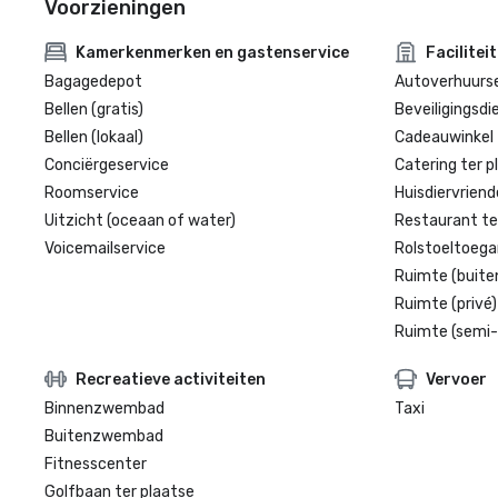
Voorzieningen
Kamerkenmerken en gastenservice
Facilitei
Bagagedepot
Autoverhuurse
Bellen (gratis)
Beveiligingsdi
Bellen (lokaal)
Cadeauwinkel 
Conciërgeservice
Catering ter p
Roomservice
Huisdiervriende
Uitzicht (oceaan of water)
Restaurant te
Voicemailservice
Rolstoeltoegan
Ruimte (buite
Ruimte (privé)
Ruimte (semi-
Recreatieve activiteiten
Vervoer
Binnenzwembad
Taxi
Buitenzwembad
Fitnesscenter
Golfbaan ter plaatse