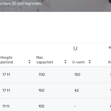
actieve 3D-plattegronden.
Hoogte
Max.
plafond
capaciteit
U-vorm
R
17 ft
700
150
17 ft
150
42
11 ft
100
-