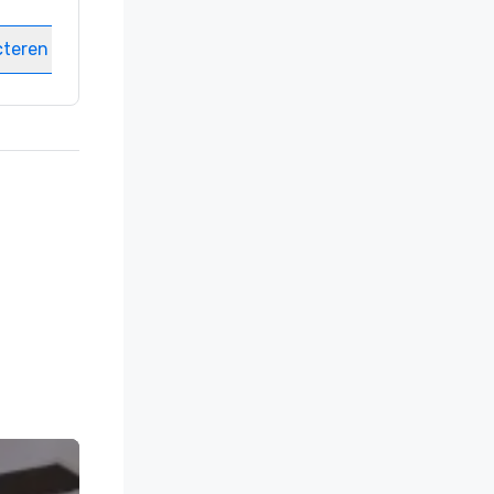
Vergaderzalen
:
8
cteren
Locatie selecteren