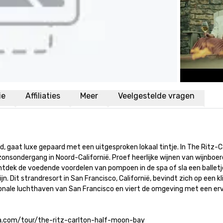
ie
Affiliaties
Meer
Veelgestelde vragen
d, gaat luxe gepaard met een uitgesproken lokaal tintje. In The Ritz-Ca
sondergang in Noord-Californië. Proef heerlijke wijnen van wijnboere
ntdek de voedende voordelen van pompoen in de spa of sla een balletj
Dit strandresort in San Francisco, Californië, bevindt zich op een kl
ionale luchthaven van San Francisco en viert de omgeving met een erva
edia.com/tour/the-ritz-carlton-half-moon-bay