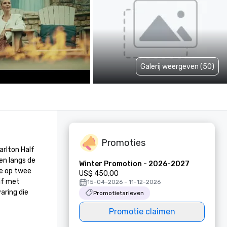
Galerij weergeven (50)
Promoties
rlton Half 
n langs de 
Winter Promotion - 2026-2027
e op twee 
US$ 450,00
if met 
15-04-2026 - 11-12-2026
ring die 
Promotietarieven
Promotie claimen