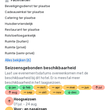
Faciliteiten
A Rosewood Spa in Rosewood Miramar Beach, heeft voor 
Beveiligingsdienst ter plaatse
het tweede achtereenvolgende jaar een 
Cadeauwinkel ter plaatse
vijfsterrenbeoordeling gekregen

Catering ter plaatse
De ranglijst van beste hotels van U.S. News & World Report 
Huisdiervriendelijk
2021 — Kreeg de gouden badge en werd uitgeroepen tot 
Restaurant ter plaatse
het „Beste Hotel in Santa Barbara” en de negende in 
Rolstoeltoegankelijk
„Beste Hotels in Californië”

Ruimte (buiten)
Ruimte (privé)
2020:

Ruimte (semi-privé)
De Magellan Awards 2020 van Travel Weekly — 
Alles bekijken (6)
uitgeroepen tot gouden winnaar in de categorie „Overall 
Seizoensgebonden beschikbaarheid
Luxury Hotel/Resort”; zilveren winnaar in de categorie 
Laat uw evenementsdatums overeenkomen met de
„Luxury (Five-Star) Restaurant Design” voor Caruso's; en 
beschikbaarheid bij dit hotel. Er is meestal meer
zilveren winnaar in de categorie „Luxury (Five-Star) Pool 
beschikbaarheid in het laagseizoen.
Design” voor The Cabana Pool

jan
feb
mrt
apr
mei
jun
jul
aug
sep
okt
nov
dec
Hospitality Design Awards 2020 — Uitgeroepen tot 
Hoogseizoen
winnaar in de categorie „Luxe openbare ruimte”

01 jul. - 24 aug.
Conde Nast Traveler's Readers' Choice Awards 2020 — 
Voor- en naseizoen