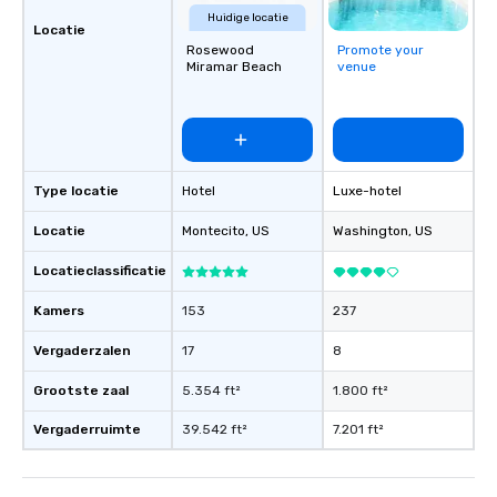
Huidige locatie
Locatie
Rosewood
Promote your
Miramar Beach
venue
Type locatie
Hotel
Luxe-hotel
Locatie
Montecito
, US
Washington
, US
Locatieclassificatie
Kamers
153
237
Vergaderzalen
17
8
Grootste zaal
5.354 ft²
1.800 ft²
Vergaderruimte
39.542 ft²
7.201 ft²