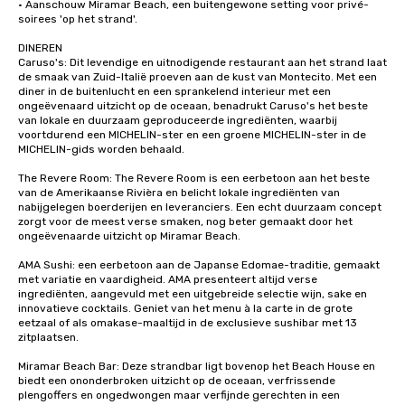
· Aanschouw Miramar Beach, een buitengewone setting voor privé-
soirees 'op het strand'.

DINEREN

Caruso's: Dit levendige en uitnodigende restaurant aan het strand laat 
de smaak van Zuid-Italië proeven aan de kust van Montecito. Met een 
diner in de buitenlucht en een sprankelend interieur met een 
ongeëvenaard uitzicht op de oceaan, benadrukt Caruso's het beste 
van lokale en duurzaam geproduceerde ingrediënten, waarbij 
voortdurend een MICHELIN-ster en een groene MICHELIN-ster in de 
MICHELIN-gids worden behaald. 

The Revere Room: The Revere Room is een eerbetoon aan het beste 
van de Amerikaanse Rivièra en belicht lokale ingrediënten van 
nabijgelegen boerderijen en leveranciers. Een echt duurzaam concept 
zorgt voor de meest verse smaken, nog beter gemaakt door het 
ongeëvenaarde uitzicht op Miramar Beach.

AMA Sushi: een eerbetoon aan de Japanse Edomae-traditie, gemaakt 
met variatie en vaardigheid. AMA presenteert altijd verse 
ingrediënten, aangevuld met een uitgebreide selectie wijn, sake en 
innovatieve cocktails. Geniet van het menu à la carte in de grote 
eetzaal of als omakase-maaltijd in de exclusieve sushibar met 13 
zitplaatsen.

Miramar Beach Bar: Deze strandbar ligt bovenop het Beach House en 
biedt een ononderbroken uitzicht op de oceaan, verfrissende 
plengoffers en ongedwongen maar verfijnde gerechten in een 