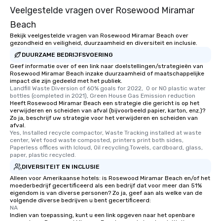
Veelgestelde vragen over Rosewood Miramar
Beach
Bekijk veelgestelde vragen van Rosewood Miramar Beach over
gezondheid en veiligheid, duurzaamheid en diversiteit en inclusie.
DUURZAME BEDRIJFSVOERING
Geef informatie over of een link naar doelstellingen/strategieën van
Rosewood Miramar Beach inzake duurzaamheid of maatschappelijke
impact die zijn gedeeld met het publiek.
Landfill Waste Diversion of 60% goals for 2022,  0 or NO plastic water 
bottles (completed in 2021), Green House Gas Emission reduction
Heeft Rosewood Miramar Beach een strategie die gericht is op het
verwijderen en scheiden van afval (bijvoorbeeld papier, karton, enz.)?
Zo ja, beschrijf uw strategie voor het verwijderen en scheiden van
afval.
Yes, Installed recycle compactor, Waste Tracking installed at waste 
center, Wet food waste composted, printers print both sides, 
Paperless offices with Icloud, Oil recycling.Towels, cardboard, glass, 
paper, plastic recycled.
DIVERSITEIT EN INCLUSIE
Alleen voor Amerikaanse hotels: is Rosewood Miramar Beach en/of het
moederbedrijf gecertificeerd als een bedrijf dat voor meer dan 51%
eigendom is van diverse personen? Zo ja, geef aan als welke van de
volgende diverse bedrijven u bent gecertificeerd:
NA
Indien van toepassing, kunt u een link opgeven naar het openbare