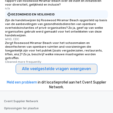
rapport van Rosewood Miramar Beach over de inzet en initiatieven
voor diversiteit, gelijkheid en inclusie?
n/a
GEZONDHEID EN VEILIGHEID
Zijn de handelswijzen bij Rosewood Miramar Beach opgesteld op basis
van de aanbevelingen van gezondheidsdiensten van openbare
overheidsinstanties of privé-organisaties? Zo ja, geef op van welke
organisaties gebruik werd gemaakt voor het ontwikkelen van deze
handelswijzen.
WHO, CDC
Zorgt Rosewood Miramar Beach voor het schoonmaken en
desinfecteren van openbare ruimten and voorzieningen die
toegankelijk zijn voor het publiek (zoals vergaderzalen, restaurants,
liften, enz.)? Zo ja, beschrijf welke nieuwe maatregelen worden
getroffen.
Cleaned more frequently
Alle veelgestelde vragen weergeven
Meld een probleem
in dit locatieprofiel aan het Cvent Supplier
Network.
Cvent Supplier Network
Oplossingen ter plaatse