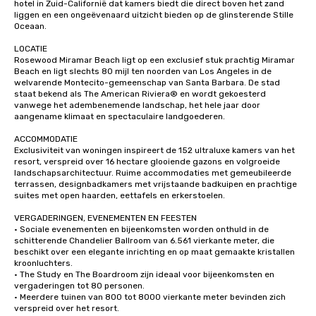
hotel in Zuid-Californië dat kamers biedt die direct boven het zand 
liggen en een ongeëvenaard uitzicht bieden op de glinsterende Stille 
Oceaan.

LOCATIE

Rosewood Miramar Beach ligt op een exclusief stuk prachtig Miramar 
Beach en ligt slechts 80 mijl ten noorden van Los Angeles in de 
welvarende Montecito-gemeenschap van Santa Barbara. De stad 
staat bekend als The American Riviera® en wordt gekoesterd 
vanwege het adembenemende landschap, het hele jaar door 
aangename klimaat en spectaculaire landgoederen.

ACCOMMODATIE

Exclusiviteit van woningen inspireert de 152 ultraluxe kamers van het 
resort, verspreid over 16 hectare glooiende gazons en volgroeide 
landschapsarchitectuur. Ruime accommodaties met gemeubileerde 
terrassen, designbadkamers met vrijstaande badkuipen en prachtige 
suites met open haarden, eettafels en erkerstoelen.

VERGADERINGEN, EVENEMENTEN EN FEESTEN

· Sociale evenementen en bijeenkomsten worden onthuld in de 
schitterende Chandelier Ballroom van 6.561 vierkante meter, die 
beschikt over een elegante inrichting en op maat gemaakte kristallen 
kroonluchters.

· The Study en The Boardroom zijn ideaal voor bijeenkomsten en 
vergaderingen tot 80 personen.

· Meerdere tuinen van 800 tot 8000 vierkante meter bevinden zich 
verspreid over het resort.
