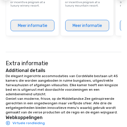
or incentive program at a
or incentive program at a
ince
luxury winery resort.
luxury mountain resort.
retre
Meer informatie
Meer informatie
Extra informatie
Additional details
De elegant ingerichte accommodaties van CordeValle bestaan uit 45 
kamers die worden aangeboden in ruime bungalows, uitgestrekte 
fairwayhuizen of afgelegen villasuites. Elke kamer heeft een kingsize 
bed en is uitgerust met doordachte voorzieningen en een 
adembenemend uitzicht.

Geniet van moderne, frisse, op de Middellandse Zee geïnspireerde 
gerechten in een ongedwongen maar verfijnde sfeer. Alle drie de 
eetgelegenheden bieden innovatieve menu's waarbij gebruik wordt 
gemaakt van de verse producten uit de regio en de eigen wijngaard.
Webkoppelingen
Virtuele rondleiding