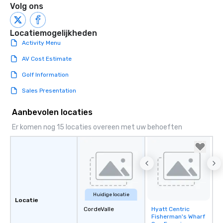
Volg ons
Locatiemogelijkheden
Activity Menu
AV Cost Estimate
Golf Information
Sales Presentation
Aanbevolen locaties
Er komen nog 15 locaties overeen met uw behoeften
Huidige locatie
Locatie
CordeValle
Hyatt Centric
Removed from
Fisherman's Wharf
favorites