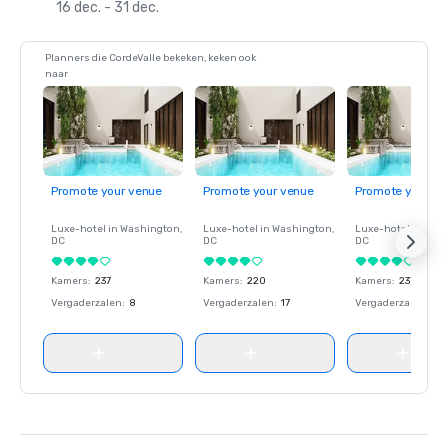
16 dec. - 31 dec.
Planners die CordeValle bekeken, keken ook
naar
Promote your venue
Promote your venue
Promote your ve
Luxe-hotel in
Washington
,
Luxe-hotel in
Washington
,
Luxe-hotel in
Wash
DC
DC
DC
Kamers
:
237
Kamers
:
220
Kamers
:
237
Vergaderzalen
:
8
Vergaderzalen
:
17
Vergaderzalen
:
8