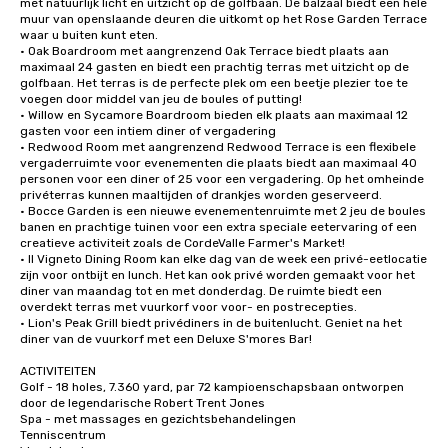
met natuurlijk licht en uitzicht op de golfbaan. De balzaal biedt een hele 
muur van openslaande deuren die uitkomt op het Rose Garden Terrace 
waar u buiten kunt eten.

• Oak Boardroom met aangrenzend Oak Terrace biedt plaats aan 
maximaal 24 gasten en biedt een prachtig terras met uitzicht op de 
golfbaan. Het terras is de perfecte plek om een beetje plezier toe te 
voegen door middel van jeu de boules of putting!

• Willow en Sycamore Boardroom bieden elk plaats aan maximaal 12 
gasten voor een intiem diner of vergadering

• Redwood Room met aangrenzend Redwood Terrace is een flexibele 
vergaderruimte voor evenementen die plaats biedt aan maximaal 40 
personen voor een diner of 25 voor een vergadering. Op het omheinde 
privéterras kunnen maaltijden of drankjes worden geserveerd.

• Bocce Garden is een nieuwe evenementenruimte met 2 jeu de boules 
banen en prachtige tuinen voor een extra speciale eetervaring of een 
creatieve activiteit zoals de CordeValle Farmer's Market!

• Il Vigneto Dining Room kan elke dag van de week een privé-eetlocatie 
zijn voor ontbijt en lunch. Het kan ook privé worden gemaakt voor het 
diner van maandag tot en met donderdag. De ruimte biedt een 
overdekt terras met vuurkorf voor voor- en postrecepties.

• Lion's Peak Grill biedt privédiners in de buitenlucht. Geniet na het 
diner van de vuurkorf met een Deluxe S'mores Bar!

ACTIVITEITEN

Golf - 18 holes, 7.360 yard, par 72 kampioenschapsbaan ontworpen 
door de legendarische Robert Trent Jones

Spa - met massages en gezichtsbehandelingen

Tenniscentrum
