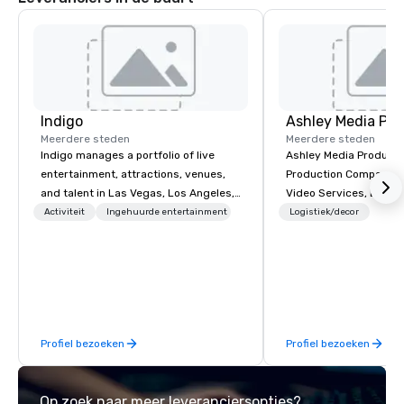
Indigo
Ashley Media Pro
Meerdere steden
Meerdere steden
Indigo manages a portfolio of live
Ashley Media Productio
entertainment, attractions, venues,
Production Company p
and talent in Las Vegas, Los Angeles,
Video Services, Event
and Atlantic City. We specialize in
Traditional Video Prod
Activiteit
Ingehuurde entertainment
Logistiek/decor
business to business relationship
Event AV Services
sales. Our friendly team is here to help
you and your clients deliver
exceptional experiences. Indigo is not
a third party; we work on behalf of the
Producers to provide best rates, a
Profiel bezoeken
Profiel bezoeken
direct line of communication, and
unparalleled customer service.
Op zoek naar meer leveranciersopties?