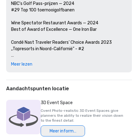
NBC's Golf Pass-prijzen — 2024

#29 Top 100 toernooigolfbanen

Wine Spectator Restaurant Awards — 2024

Best of Award of Excellence — One Iron Bar

Condé Nast Traveler Readers' Choice Awards 2023

„Topresorts in Noord-Californië” - #2

Golfweek Magazine — 2023

Meer lezen
#57 Top 200 resortcursussen in de Verenigde Staten

Zakelijk tijdschrift van Silicon Valley — 2023

#1 in Golfbanen in de Greater Bay Area

Aandachtspunten locatie
Luxe reismagazine -2023

3D Event Space
De meest romantische hotels ter wereld

Cvent Photo-realistic 3D Event Spaces give
planners the ability to realize their vision down
Wine Spectator Restaurant Awards — 2022

to the finest detail.
Best of Award of Excellence — One Iron Bar

Meer informatie