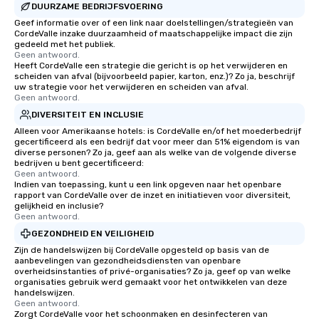
DUURZAME BEDRIJFSVOERING
Geef informatie over of een link naar doelstellingen/strategieën van
CordeValle inzake duurzaamheid of maatschappelijke impact die zijn
gedeeld met het publiek.
Geen antwoord.
Heeft CordeValle een strategie die gericht is op het verwijderen en
scheiden van afval (bijvoorbeeld papier, karton, enz.)? Zo ja, beschrijf
uw strategie voor het verwijderen en scheiden van afval.
Geen antwoord.
DIVERSITEIT EN INCLUSIE
Alleen voor Amerikaanse hotels: is CordeValle en/of het moederbedrijf
gecertificeerd als een bedrijf dat voor meer dan 51% eigendom is van
diverse personen? Zo ja, geef aan als welke van de volgende diverse
bedrijven u bent gecertificeerd:
Geen antwoord.
Indien van toepassing, kunt u een link opgeven naar het openbare
rapport van CordeValle over de inzet en initiatieven voor diversiteit,
gelijkheid en inclusie?
Geen antwoord.
GEZONDHEID EN VEILIGHEID
Zijn de handelswijzen bij CordeValle opgesteld op basis van de
aanbevelingen van gezondheidsdiensten van openbare
overheidsinstanties of privé-organisaties? Zo ja, geef op van welke
organisaties gebruik werd gemaakt voor het ontwikkelen van deze
handelswijzen.
Geen antwoord.
Zorgt CordeValle voor het schoonmaken en desinfecteren van