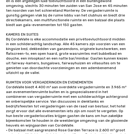
en is een afgelegen luxe toevluchtsoord in een buitengewone 
omgeving, slechts 30 minuten ten zuiden van San Jose en 45 minuten 
ten noorden van het schiereiland Monterey. De vergaderruimte is 
gunstig gelegen vlak bij de ruime lobby van het clubhuis en biedt drie 
directiekamers, een multifunctionele ruimte en een balzaal die plaats 
biedt aan gala-evenementen tot 150 gasten.

KAMERS EN SUITES

Bij CordeValle is elke accommodatie een privétoevluchtsoord midden 
in een schilderachtig landschap. Alle 45 kamers zijn voorzien van een 
kingsize bed, dekbedden van ganzendons, originele kunstwerken, een 
flatscreen-tv, een open haard, grote wasruimtes met bubbelbad en 
douche, een inloopkast en een natte bar/minibar. Gasten kunnen kiezen 
uit fairway-kamers, bungalows, fairwayhuizen en villasuites om te 
genieten van doordachte voorzieningen en een adembenemend 
uitzicht op de vallei.

RUIMTEN VOOR VERGADERINGEN EN EVENEMENTEN

CordeValle biedt 4.400 m² aan overdekte vergaderruimte en 3.965 m² 
aan evenementenruimte buiten en is gespecialiseerd in het 
combineren van vergaderruimte met een schilderachtige achtergrond 
en onberispelijke service. Van discussies in denktanks en 
bedrijfsfeesten tot vergaderingen van de raad van bestuur, het hotel 
zorgt ervoor dat alle evenementen iets zijn om nooit te vergeten. Op 
hun beste vergaderlocaties krijgen gasten de kans om hun zakelijke 
bijeenkomsten te houden in de weelderige omgeving van de glooiende 
heuvels en wijngaarden van CordeValle.

• De balzaal met aangrenzend Rose Garden Terrace is 2.600 m² groot 