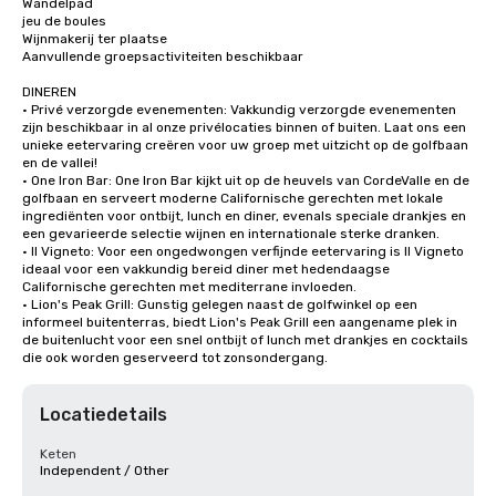
Wandelpad

jeu de boules

Wijnmakerij ter plaatse

Aanvullende groepsactiviteiten beschikbaar

DINEREN

• Privé verzorgde evenementen: Vakkundig verzorgde evenementen 
zijn beschikbaar in al onze privélocaties binnen of buiten. Laat ons een 
unieke eetervaring creëren voor uw groep met uitzicht op de golfbaan 
en de vallei!

• One Iron Bar: One Iron Bar kijkt uit op de heuvels van CordeValle en de 
golfbaan en serveert moderne Californische gerechten met lokale 
ingrediënten voor ontbijt, lunch en diner, evenals speciale drankjes en 
een gevarieerde selectie wijnen en internationale sterke dranken.

• Il Vigneto: Voor een ongedwongen verfijnde eetervaring is Il Vigneto 
ideaal voor een vakkundig bereid diner met hedendaagse 
Californische gerechten met mediterrane invloeden. 

• Lion's Peak Grill: Gunstig gelegen naast de golfwinkel op een 
informeel buitenterras, biedt Lion's Peak Grill een aangename plek in 
de buitenlucht voor een snel ontbijt of lunch met drankjes en cocktails 
die ook worden geserveerd tot zonsondergang.
Locatiedetails
Keten
Independent / Other