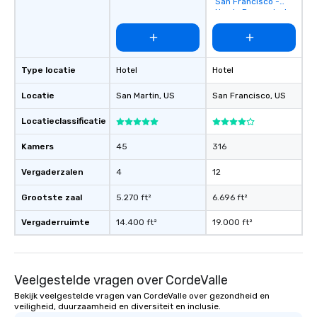
San Francisco -
Newly Renovated
Type locatie
Hotel
Hotel
Locatie
San Martin
, US
San Francisco
, US
Locatieclassificatie
Kamers
45
316
Vergaderzalen
4
12
Grootste zaal
5.270 ft²
6.696 ft²
Vergaderruimte
14.400 ft²
19.000 ft²
Veelgestelde vragen over CordeValle
Bekijk veelgestelde vragen van CordeValle over gezondheid en
veiligheid, duurzaamheid en diversiteit en inclusie.