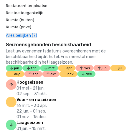
Restaurant ter plaatse
Rolstoeltoegankelijk
Ruimte (buiten)
Ruimte (privé)
Alles bekijken (7)
Seizoensgebonden beschikbaarheid
Laat uw evenementsdatums overeenkomen met de
beschikbaarheid bij dit hotel. Er is meestal meer
beschikbaarheid in het laagseizoen.
jan
feb
mrt
apr
mei
jun
jul
aug
sep
okt
nov
dec
Hoogseizoen
01 mei - 21 jun.
02 sep. - 31 okt.
Voor- en naseizoen
16 mrt. - 30 apr.
22 jun. - 01 sep.
01 nov. - 15 dec.
Laagseizoen
01 jan. - 15 mrt.