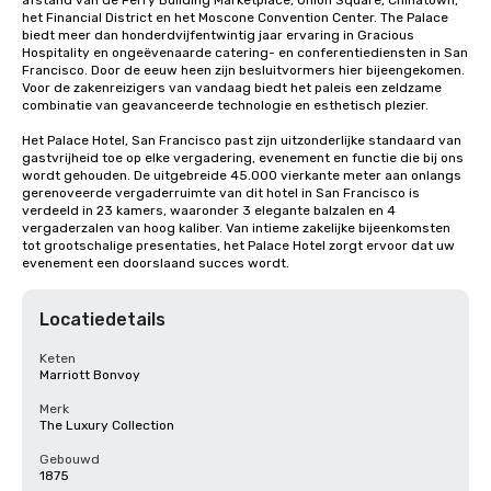
afstand van de Ferry Building Marketplace, Union Square, Chinatown, 
het Financial District en het Moscone Convention Center. The Palace 
biedt meer dan honderdvijfentwintig jaar ervaring in Gracious 
Hospitality en ongeëvenaarde catering- en conferentiediensten in San 
Francisco. Door de eeuw heen zijn besluitvormers hier bijeengekomen. 
Voor de zakenreizigers van vandaag biedt het paleis een zeldzame 
combinatie van geavanceerde technologie en esthetisch plezier.

Het Palace Hotel, San Francisco past zijn uitzonderlijke standaard van 
gastvrijheid toe op elke vergadering, evenement en functie die bij ons 
wordt gehouden. De uitgebreide 45.000 vierkante meter aan onlangs 
gerenoveerde vergaderruimte van dit hotel in San Francisco is 
verdeeld in 23 kamers, waaronder 3 elegante balzalen en 4 
vergaderzalen van hoog kaliber. Van intieme zakelijke bijeenkomsten 
tot grootschalige presentaties, het Palace Hotel zorgt ervoor dat uw 
evenement een doorslaand succes wordt.
Locatiedetails
Keten
Marriott Bonvoy
Merk
The Luxury Collection
Gebouwd
1875