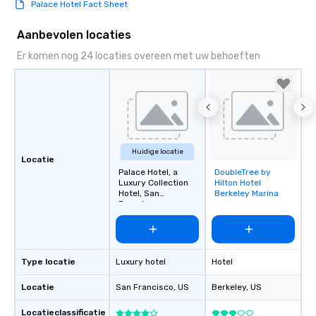
Palace Hotel Fact Sheet
Aanbevolen locaties
Er komen nog 24 locaties overeen met uw behoeften
Huidige locatie
Locatie
Palace Hotel, a
DoubleTree by
Removed from
Luxury Collection
Hilton Hotel
favorites
Hotel, San
Berkeley Marina
Francisco
Type locatie
Luxury hotel
Hotel
Locatie
San Francisco
, US
Berkeley
, US
Locatieclassificatie