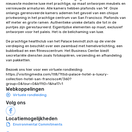
nieuwste moderne luxe met prachtige, op maat ontworpen meubels en 
vernieuwde armaturen. Alle kamers hebben plafonds van 14'. Onze 
onlangs gerenoveerde kamers ademen het gevoel van een chique 
privéwoning in het prachtige centrum van San Francisco. Plafonds van 
elf meter en grote ramen. Authentieke unieke details die tot in de 
puntjes zijn gerestaureerd. Eigentijdse elementen op maat, exclusief 
ontworpen voor het paleis. Het is de belichaming van luxe. 

De prachtige healthclub van het Palace bevindt zich op de vierde 
verdieping en beschikt over een zwembad met hemelverlichting, een 
bubbelbad en een fitnesscentrum. Het Business Center biedt 
secretariële diensten zoals fotokopiëren, verzending en afhandeling 
van pakketten.

Bezoek ons hier voor een virtuele rondleiding: 
https://visitingmedia.com/tt8/?ttid=palace-hotel-a-luxury-
collection-hotel-san-francisco#/360?
group=0&tour=0&b11t0=1&ha17=1
Webkoppelingen
Virtuele rondleiding
Volg ons
Locatiemogelijkheden
Environmental Commitments