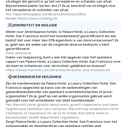
strategie die gericht is op het verwijderen en scheiden van afval
(bijvoorbeeld papier, karton, enz.)? Zo ja, beschrijf uw strategie voor
het verwijderen en scheiden van afval.
Yes, Paper,Newspaper,Cardboard,Aluminum,Other 
Metals,Plastic,Glass,Cooking Oil
DIVERSITEIT EN INCLUSIE
Alleen voor Amerikaanse hotels: is Palace Hotel, a Luxury Collection
Hotel, San Francisco en/of het moederbedrijf gecertificeerd als een
bedrijf dat voor meer dan 51% eigendom is van diverse personen? Zo
ja, geef aan als welke van de volgende diverse bedrijven u bent
gecertificeerd:
Geen antwoord.
Indien van toepassing, kunt u een link opgeven naar het openbare
rapport van Palace Hotel, a Luxury Collection Hotel, San Francisco over
de inzet en initiatieven voor diversiteit, gelijkheid en inclusie?
https://www.marriott.com/diversity/diversity-and-inclusion.mi
GEZONDHEID EN VEILIGHEID
Zijn de handelswijzen bij Palace Hotel, a Luxury Collection Hotel, San
Francisco opgesteld op basis van de aanbevelingen van
gezondheidsdiensten van openbare overheidsinstanties of privé-
organisaties? Zo ja, geef op van welke organisaties gebruik werd
gemaakt voor het ontwikkelen van deze handelswijzen.
Yes, Marriott cares greatly about every guest's experience and takes 
hygiene and sanitation very seriously. Marriott has established strict 
standards of cleanliness for all of its hotels that either meet or 
exceed public health department regulations. 
Zorgt Palace Hotel, a Luxury Collection Hotel, San Francisco voor het
schoonmaken en desinfecteren van openbare ruimten and