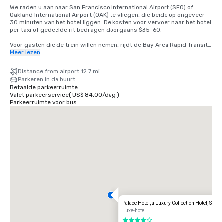
We raden u aan naar San Francisco International Airport (SFO) of 
Oakland International Airport (OAK) te vliegen, die beide op ongeveer 
30 minuten van het hotel liggen. De kosten voor vervoer naar het hotel 
per taxi of gedeelde rit bedragen doorgaans $35-60.

Voor gasten die de trein willen nemen, rijdt de Bay Area Rapid Transit 
(BART) elke 15-20 minuten tussen SFO en San Francisco. Stap gewoon 
Meer lezen
in een willekeurige trein naar San Francisco op het BART-station in de 
internationale terminal. Stap uit de trein bij Montgomery Street 
Distance from airport 12.7 mi
Station. Het Palace Hotel ligt op de hoek van Market en New 
Parkeren in de buurt
Montgomery Street, direct tegenover het treinstation. De totale 
Betaalde parkeerruimte
kosten bedragen $8,65. De reistijd is ongeveer 45 minuten.
Valet parkeerservice
(
US$ 84,00
/
dag
)
Parkeerruimte voor bus
Palace Hotel, a Luxury Collection Hotel, San 
Luxe-hotel
4 van 5