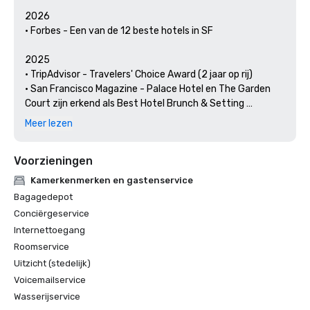
2026

• Forbes - Een van de 12 beste hotels in SF

2025

• TripAdvisor - Travelers' Choice Award (2 jaar op rij)

• San Francisco Magazine - Palace Hotel en The Garden 
Court zijn erkend als Best Hotel Brunch & Setting 

• Hospitality Net - De 27 beste plaatsen om minstens één 
Meer lezen
keer in je leven in Californië te bezoeken

• Thrillist - Beste dingen om te doen in San Francisco voor 
Voorzieningen
een kunst- en cultuurliefhebber

• Lokale uitjes - De conciërge van The Palace Hotel belicht 
Kamerkenmerken en gastenservice
de kunst en cultuur van San Francisco

Bagagedepot
• Haute Living San Francisco - Het Palace Hotel in San 
Conciërgeservice
Francisco bestaat 150 jaar

Internettoegang
Roomservice
2024

• Reizen + vrije tijd - Beste hotels in SF - Hotel met de 
Uitzicht (stedelijk)
beste voorzieningen

Voicemailservice
• Reisgids Forbes — 1 van de 15 hotels met onvergetelijke 
Wasserijservice
kaviaarervaringen
