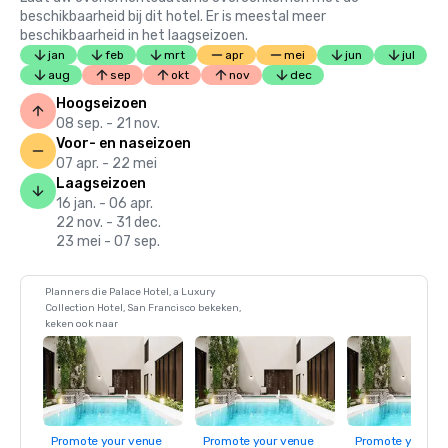
beschikbaarheid bij dit hotel. Er is meestal meer
beschikbaarheid in het laagseizoen.
jan
feb
mrt
apr
mei
jun
jul
aug
sep
okt
nov
dec
Hoogseizoen
08 sep. - 21 nov.
Voor- en naseizoen
07 apr. - 22 mei
Laagseizoen
16 jan. - 06 apr.
22 nov. - 31 dec.
23 mei - 07 sep.
Planners die Palace Hotel, a Luxury
Collection Hotel, San Francisco bekeken,
keken ook naar
Promote your venue
Promote your venue
Promote your ve