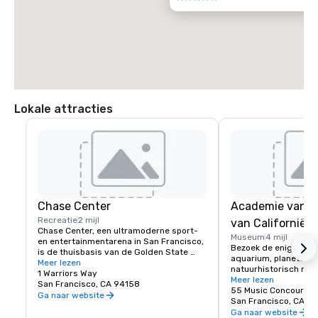
Lokale attracties
Chase Center
Academie van 
Recreatie
2 mijl
van Californië
Chase Center, een ultramoderne sport- 
Museum
4 mijl
en entertainmentarena in San Francisco, 
Bezoek de enige plek
is de thuisbasis van de Golden State 
aquarium, planetariu
Warriors en bijna 200 evenementen per 
Meer lezen
natuurhistorisch mus
jaar.
1 Warriors Way
onder één levend dak
Meer lezen
San Francisco, CA 94158
55 Music Concourse 
Ga naar website
San Francisco, CA 94
Ga naar website