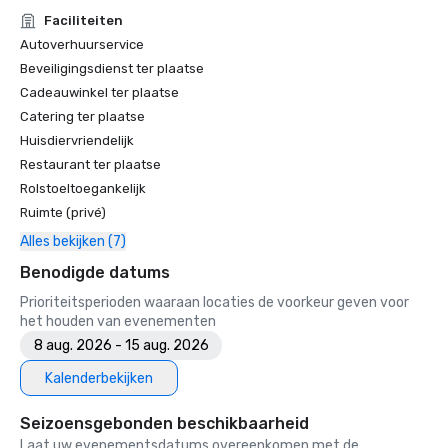
• SF Gate — Het beste van de Bay Area — 5 beste hotels 

Faciliteiten
• OpenTable — Een van de 12 mooiste restaurants in SF

Autoverhuurservice
• Travelers' Choice Awards - Beste van het beste

Beveiligingsdienst ter plaatse
• Bestemming die ik doe — Een van de 6 beste LGBTQ+-
Cadeauwinkel ter plaatse
trouwbestemmingen in de VS (toplijst)

Catering ter plaatse
• Insidehook — Beste hotelbar in SF

Huisdiervriendelijk
• SF Travel — Best beoordeelde luxe hotels in SF

• Timeout — Een van de beste luxe hotels in SF

Restaurant ter plaatse
Rolstoeltoegankelijk
2023

Ruimte (privé)
• Tophotel voor reizigers van Conde Nast

Alles bekijken (7)
• Tijdschrift voor reizen en vrije tijd - Beste hotel in SF

Benodigde datums
Prioriteitsperioden waaraan locaties de voorkeur geven voor
het houden van evenementen
8 aug. 2026 - 15 aug. 2026
Kalenderbekijken
Seizoensgebonden beschikbaarheid
Laat uw evenementsdatums overeenkomen met de