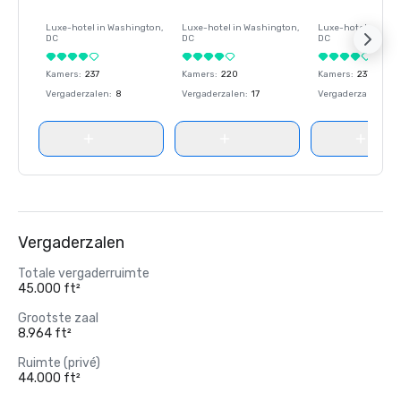
Luxe-hotel in
Washington
,
Luxe-hotel in
Washington
,
Luxe-hotel in
Wash
DC
DC
DC
Kamers
:
237
Kamers
:
220
Kamers
:
237
Vergaderzalen
:
8
Vergaderzalen
:
17
Vergaderzalen
:
8
Vergaderzalen
Totale vergaderruimte
45.000 ft²
Grootste zaal
8.964 ft²
Ruimte (privé)
44.000 ft²