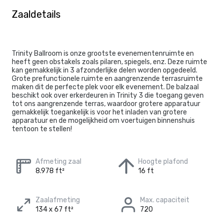
Zaaldetails
Trinity Ballroom is onze grootste evenementenruimte en
heeft geen obstakels zoals pilaren, spiegels, enz. Deze ruimte
kan gemakkelijk in 3 afzonderlijke delen worden opgedeeld.
Grote prefunctionele ruimte en aangrenzende terrasruimte
maken dit de perfecte plek voor elk evenement. De balzaal
beschikt ook over erkerdeuren in Trinity 3 die toegang geven
tot ons aangrenzende terras, waardoor grotere apparatuur
gemakkelijk toegankelijk is voor het inladen van grotere
apparatuur en de mogelijkheid om voertuigen binnenshuis
tentoon te stellen!
Afmeting zaal
Hoogte plafond
8.978 ft²
16 ft
Zaalafmeting
Max. capaciteit
134 x 67 ft²
720