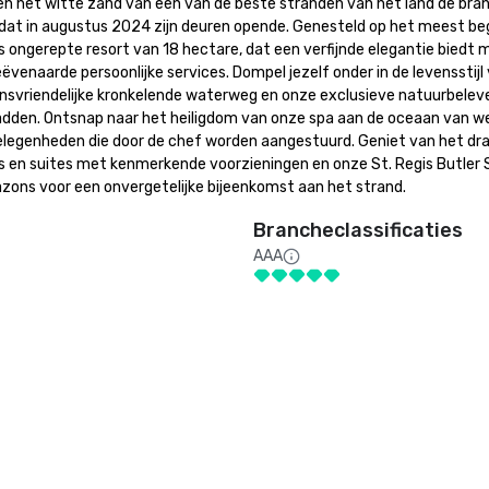
 het witte zand van een van de beste stranden van het land de bran
 dat in augustus 2024 zijn deuren opende. Genesteld op het meest be
s ongerepte resort van 18 hectare, dat een verfijnde elegantie biedt m
enaarde persoonlijke services. Dompel jezelf onder in de levensstijl v
svriendelijke kronkelende waterweg en onze exclusieve natuurbeleven
en. Ontsnap naar het heiligdom van onze spa aan de oceaan van wer
elegenheden die door de chef worden aangestuurd. Geniet van het dr
 en suites met kenmerkende voorzieningen en onze St. Regis Butler S
zons voor een onvergetelijke bijeenkomst aan het strand.
Brancheclassificaties
AAA