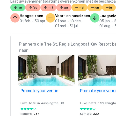
Laat uw evenementsdatums overeenkomen met de beschikbaarheid
jan
feb
mrt
apr
mei
jun
jul
Hoogseizoen
Voor- en naseizoen
Laagsei
01 feb. - 30 apr.
01 nov. - 18 dec.
05 jan. - 
01 mei - 31 jul.
01 aug. - 
Planners die The St. Regis Longboat Key Resort b
naar
Promote your venue
Promote your venu
Luxe-hotel in
Washington
, DC
Luxe-hotel in
Washingt
Kamers
:
237
Kamers
:
220