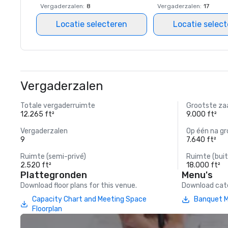
Vergaderzalen
:
8
Vergaderzalen
:
17
Locatie selecteren
Locatie selec
Vergaderzalen
Totale vergaderruimte
Grootste za
12.265 ft²
9.000 ft²
Vergaderzalen
Op één na gr
9
7.640 ft²
Ruimte (semi-privé)
Ruimte (buit
2.520 ft²
18.000 ft²
Plattegronden
Menu's
Download floor plans for this venue.
Download cate
Capacity Chart and Meeting Space
Banquet 
Floorplan