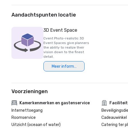
Aandachtspunten locatie
3D Event Space
Cvent Photo-realistic 3D
Event Spaces give planners
the ability to realize their
vision down to the finest
detail.
Meer informatie
Voorzieningen
Kamerkenmerken en gastenservice
Facilitei
Internettoegang
Beveiligingsdi
Roomservice
Cadeauwinkel 
Uitzicht (oceaan of water)
Catering ter p