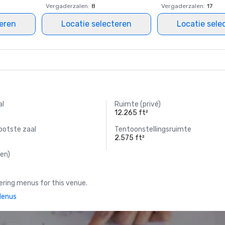
Vergaderzalen
:
8
Vergaderzalen
:
17
teren
Locatie selecteren
Locatie sele
al
Ruimte (privé)
12.265 ft²
ootste zaal
Tentoonstellingsruimte
2.575 ft²
en)
ring menus for this venue.
Menus