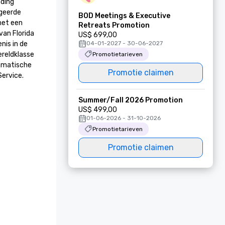
ding 
geerde 
BOD Meetings & Executive
et een 
Retreats Promotion
an Florida 
US$ 699,00
is in de 
04-01-2027 - 30-06-2027
eldklasse 
Promotietarieven
amatische 
Promotie claimen
ervice. 
Summer/Fall 2026 Promotion
US$ 499,00
01-06-2026 - 31-10-2026
Promotietarieven
Promotie claimen