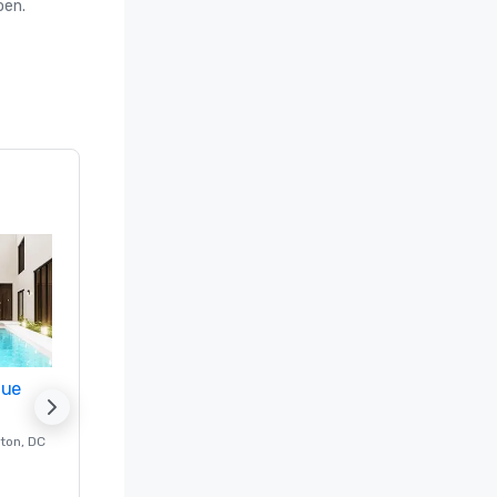
oen.
nue
Promote your venue
ton
, DC
Luxe-hotel in
Washington
, DC
Kamers
:
237