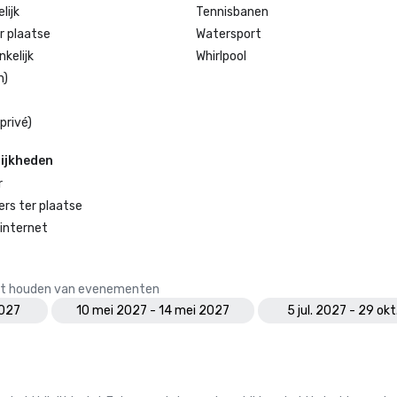
lijk
Tennisbanen
r plaatse
Watersport
kelijk
Whirlpool
n)
privé)
ijkheden
r
s ter plaatse
internet
 het houden van evenementen
2027
10 mei 2027 - 14 mei 2027
5 jul. 2027 - 29 ok