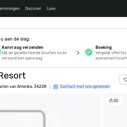
temmingen
Discover
Luxe
u aan de slag:
Aanvraag verzenden
Boeking
Kijk de geselecteerde locaties na en
Vergelijk offerte
verzend een aanvraag
evenementsruim
Resort
 Staten van Amerika, 34228
|
Contact met ons opnemen
3D