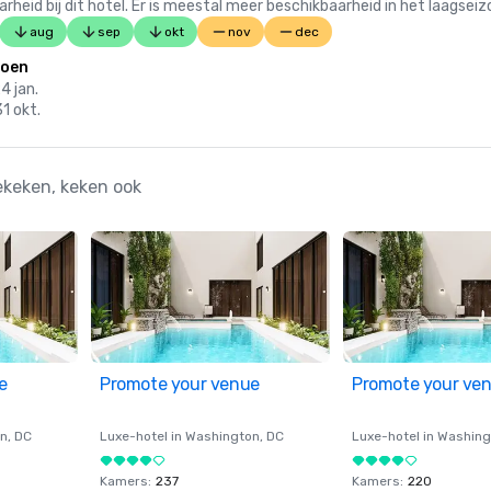
 bij dit hotel. Er is meestal meer beschikbaarheid in het laagseiz
aug
sep
okt
nov
dec
zoen
24 jan.
31 okt.
ekeken, keken ook
e
Promote your venue
Promote your ve
on
, DC
Luxe-hotel in
Washington
, DC
Luxe-hotel in
Washing
Kamers
:
237
Kamers
:
220