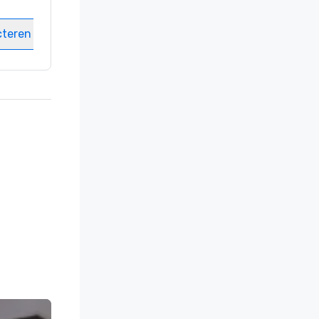
Vergaderzalen
:
8
cteren
Locatie selecteren