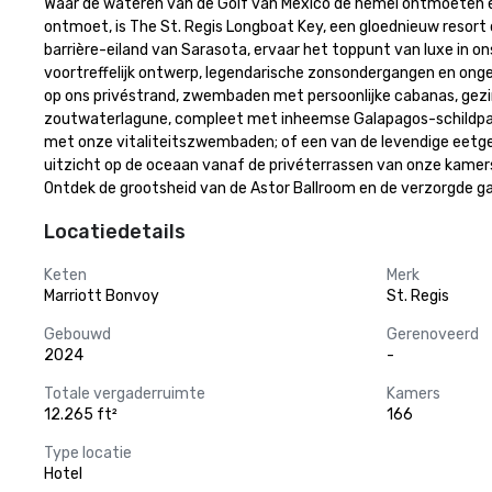
Waar de wateren van de Golf van Mexico de hemel ontmoeten en
ontmoet, is The St. Regis Longboat Key, een gloednieuw resort
barrière-eiland van Sarasota, ervaar het toppunt van luxe in on
voortreffelijk ontwerp, legendarische zonsondergangen en ongeëv
op ons privéstrand, zwembaden met persoonlijke cabanas, gezin
zoutwaterlagune, compleet met inheemse Galapagos-schildpadd
met onze vitaliteitszwembaden; of een van de levendige eetg
uitzicht op de oceaan vanaf de privéterrassen van onze kamers
Ontdek de grootsheid van de Astor Ballroom en de verzorgde ga
Locatiedetails
Keten
Merk
Marriott Bonvoy
St. Regis
Gebouwd
Gerenoveerd
2024
-
Totale vergaderruimte
Kamers
12.265 ft²
166
Type locatie
Hotel