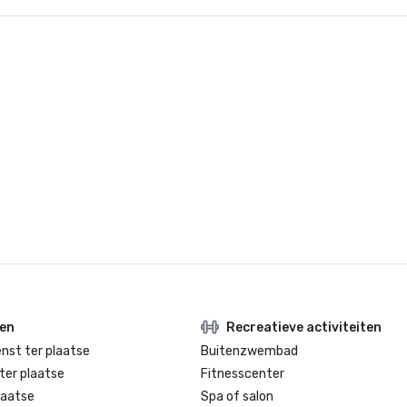
ten
Recreatieve activiteiten
enst ter plaatse
Buitenzwembad
ter plaatse
Fitnesscenter
laatse
Spa of salon