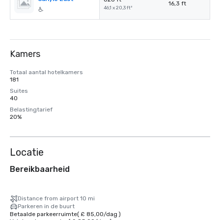
16,3 ft
46,1 x 20,3 ft²
Kamers
Totaal aantal hotelkamers
181
Suites
40
Belastingtarief
20%
Locatie
Bereikbaarheid
Distance from airport 10 mi
Parkeren in de buurt
Betaalde parkeerruimte
(
£ 85,00
/
dag
)