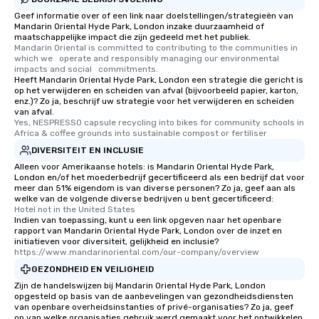
Geef informatie over of een link naar doelstellingen/strategieën van
Mandarin Oriental Hyde Park, London inzake duurzaamheid of
maatschappelijke impact die zijn gedeeld met het publiek.
Mandarin Oriental is committed to contributing to the communities in 
which we   operate and responsibly managing our environmental 
impacts and social   commitments.
Heeft Mandarin Oriental Hyde Park, London een strategie die gericht is
op het verwijderen en scheiden van afval (bijvoorbeeld papier, karton,
enz.)? Zo ja, beschrijf uw strategie voor het verwijderen en scheiden
van afval.
Yes, NESPRESSO capsule recycling into bikes for community schools in 
Africa & coffee grounds into sustainable compost or fertiliser
DIVERSITEIT EN INCLUSIE
Alleen voor Amerikaanse hotels: is Mandarin Oriental Hyde Park,
London en/of het moederbedrijf gecertificeerd als een bedrijf dat voor
meer dan 51% eigendom is van diverse personen? Zo ja, geef aan als
welke van de volgende diverse bedrijven u bent gecertificeerd:
Hotel not in the United States
Indien van toepassing, kunt u een link opgeven naar het openbare
rapport van Mandarin Oriental Hyde Park, London over de inzet en
initiatieven voor diversiteit, gelijkheid en inclusie?
https://www.mandarinoriental.com/our-company/overview
GEZONDHEID EN VEILIGHEID
Zijn de handelswijzen bij Mandarin Oriental Hyde Park, London
opgesteld op basis van de aanbevelingen van gezondheidsdiensten
van openbare overheidsinstanties of privé-organisaties? Zo ja, geef
op van welke organisaties gebruik werd gemaakt voor het ontwikkelen