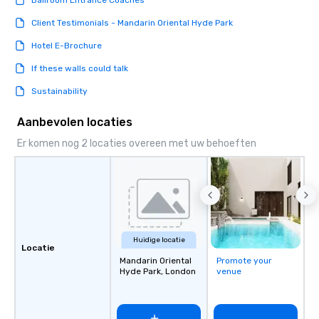
Ballroom Entrance Coaches
Client Testimonials - Mandarin Oriental Hyde Park
Hotel E-Brochure
If these walls could talk
Sustainability
Aanbevolen locaties
Er komen nog 2 locaties overeen met uw behoeften
Huidige locatie
Locatie
Mandarin Oriental
Promote your
Hyde Park, London
venue