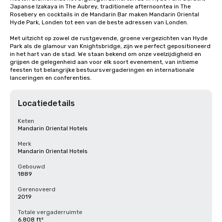
Japanse Izakaya in The Aubrey, traditionele afternoontea in The 
Rosebery en cocktails in de Mandarin Bar maken Mandarin Oriental 
Hyde Park, Londen tot een van de beste adressen van Londen.

Met uitzicht op zowel de rustgevende, groene vergezichten van Hyde 
Park als de glamour van Knightsbridge, zijn we perfect gepositioneerd 
in het hart van de stad. We staan bekend om onze veelzijdigheid en 
grijpen de gelegenheid aan voor elk soort evenement, van intieme 
feesten tot belangrijke bestuursvergaderingen en internationale 
lanceringen en conferenties.
Locatiedetails
Keten
Mandarin Oriental Hotels
Merk
Mandarin Oriental Hotels
Gebouwd
1889
Gerenoveerd
2019
Totale vergaderruimte
6.808 ft²