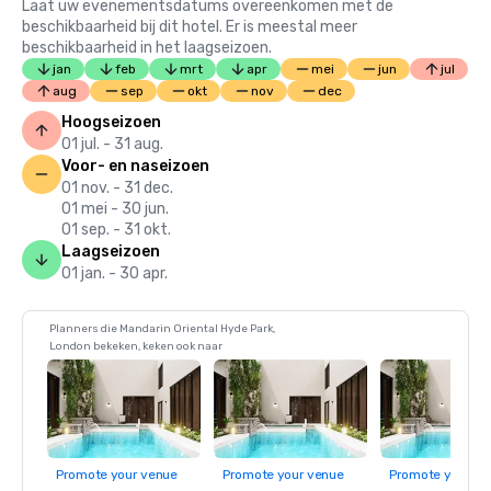
Laat uw evenementsdatums overeenkomen met de
beschikbaarheid bij dit hotel. Er is meestal meer
beschikbaarheid in het laagseizoen.
jan
feb
mrt
apr
mei
jun
jul
aug
sep
okt
nov
dec
Hoogseizoen
01 jul. - 31 aug.
Voor- en naseizoen
01 nov. - 31 dec.
01 mei - 30 jun.
01 sep. - 31 okt.
Laagseizoen
01 jan. - 30 apr.
Planners die Mandarin Oriental Hyde Park,
London bekeken, keken ook naar
Promote your venue
Promote your venue
Promote your ve