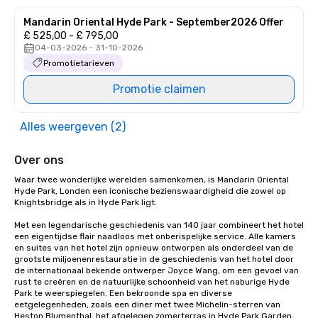
Mandarin Oriental Hyde Park - September2026 Offer
£ 525,00 - £ 795,00
04-03-2026 - 31-10-2026
Promotietarieven
Promotie claimen
Alles weergeven (2)
Over ons
Waar twee wonderlijke werelden samenkomen, is Mandarin Oriental 
Hyde Park, Londen een iconische bezienswaardigheid die zowel op 
Knightsbridge als in Hyde Park ligt. 

Met een legendarische geschiedenis van 140 jaar combineert het hotel 
een eigentijdse flair naadloos met onberispelijke service. Alle kamers 
en suites van het hotel zijn opnieuw ontworpen als onderdeel van de 
grootste miljoenenrestauratie in de geschiedenis van het hotel door 
de internationaal bekende ontwerper Joyce Wang, om een gevoel van 
rust te creëren en de natuurlijke schoonheid van het naburige Hyde 
Park te weerspiegelen. Een bekroonde spa en diverse 
eetgelegenheden, zoals een diner met twee Michelin-sterren van 
Heston Blumenthal, het afgelegen zomerterras in Hyde Park Garden, 