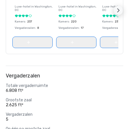
Luxe-hotel in
Washington
,
Luxe-hotel in
Washington
,
Luxe-hotel in
Wash
DC
DC
DC
Kamers
:
237
Kamers
:
220
Kamers
:
237
Vergaderzalen
:
8
Vergaderzalen
:
17
Vergaderzalen
:
8
Vergaderzalen
Totale vergaderruimte
6.808 ft²
Grootste zaal
2.625 ft²
Vergaderzalen
5
Op één na grootste zaal