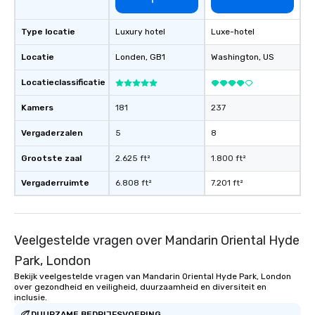
Type locatie
Luxury hotel
Luxe-hotel
Locatie
Londen
, GB1
Washington
, US
Locatieclassificatie
Kamers
181
237
Vergaderzalen
5
8
Grootste zaal
2.625 ft²
1.800 ft²
Vergaderruimte
6.808 ft²
7.201 ft²
Veelgestelde vragen over Mandarin Oriental Hyde
Park, London
Bekijk veelgestelde vragen van Mandarin Oriental Hyde Park, London
over gezondheid en veiligheid, duurzaamheid en diversiteit en
inclusie.
DUURZAME BEDRIJFSVOERING