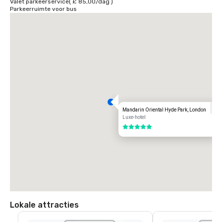
Valet parkeerservice
(
£ 85,00
/
dag
)
Parkeerruimte voor bus
Mandarin Oriental Hyde Park, London
Luxe-hotel
5 van 5
Lokale attracties