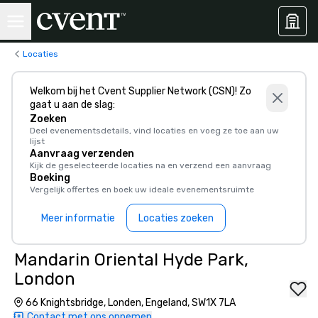
Locaties
Welkom bij het Cvent Supplier Network (CSN)! Zo
gaat u aan de slag:
Zoeken
Deel evenementsdetails, vind locaties en voeg ze toe aan uw
lijst
Aanvraag verzenden
Kijk de geselecteerde locaties na en verzend een aanvraag
Boeking
Vergelijk offertes en boek uw ideale evenementsruimte
Meer informatie
Locaties zoeken
Mandarin Oriental Hyde Park,
London
66 Knightsbridge, Londen, Engeland, SW1X 7LA
Contact met ons opnemen