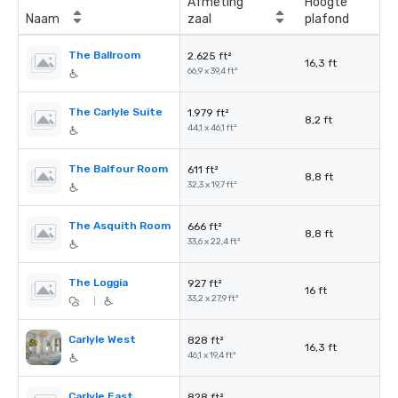
Afmeting
Hoogte
Naam
zaal
plafond
The Ballroom
2.625 ft²
16,3 ft
66,9 x 39,4 ft²
The Carlyle Suite
1.979 ft²
8,2 ft
44,1 x 46,1 ft²
The Balfour Room
611 ft²
8,8 ft
32,3 x 19,7 ft²
The Asquith Room
666 ft²
8,8 ft
33,6 x 22,4 ft²
The Loggia
927 ft²
16 ft
33,2 x 27,9 ft²
|
Carlyle West
828 ft²
16,3 ft
46,1 x 19,4 ft²
Carlyle East
828 ft²