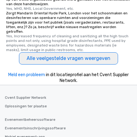
van deze handelswijzen.
Yes, WHO, NHS, Local Government, etc.
Zorgt Mandarin Oriental Hyde Park, London voor het schoonmaken en
desinfecteren van openbare ruimten and voorzieningen die
toegankelijk zijn voor het publiek (zoals vergaderzalen, restaurants,
liften, enz.)? Zo ja, beschrijf welke nieuwe maatregelen worden
getroffen.
Yes, Increased frequency of cleaning and sanitizing all the high touch 
points and not only, using hospital grade disinfectants, PPE used by 
employees, designated waste bins for hazardous materials (ie 
masks), limit usage in public restrooms, etc.
Alle veelgestelde vragen weergeven
Meld een probleem
in dit locatieprofiel aan het Cvent Supplier
Network.
Cvent Supplier Network
Oplossingen ter plaatse
Evenementbeheerssoftware
Evenementsinschrijvingssoftware
Mobiel evenement-app