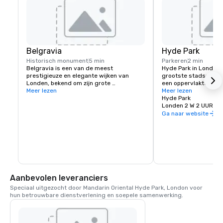
Belgravia
Hyde Park
Historisch monument
5 min
Parkeren
2 min
Belgravia is een van de meest 
Hyde Park in Londen i
prestigieuze en elegante wijken van 
grootste stadsparken
Londen, bekend om zijn grote 
een oppervlakte van 
Georgiaanse herenhuizen, tuinpleinen en 
Meer lezen
dan 4.000 bomen. Je k
Meer lezen
de nabijheid van Hyde Park. Met luxe 
zwemmen, varen, fiets
Hyde Park
boetieks, lekker eten en een rustige sfeer 
zijn velden voor teams
Londen 2 W 2 UUR
biedt het een verfijnd toevluchtsoord in 
tennisbanen, paardrij
Ga naar website
het hart van de stad.
spectaculaire kindersp
Het park heeft twee r
meer die alles server
driegangenmaaltijd to
koffie. Hyde Park herb
fascinerende gebouw
monumenten, zoals de
Bridge, de Joy of Life
Aanbevolen leveranciers
beroemde standbeeld 
Speciaal uitgezocht door Mandarin Oriental Hyde Park, London voor 
je op zondag op pad b
hun betrouwbare dienstverlening en soepele samenwerking.
Speaker's Corner om 
sprekers van Londen
wereld te horen dele