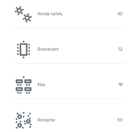
Ronde tafels
40
Boardroom
12
Klas
18
Receptie
50