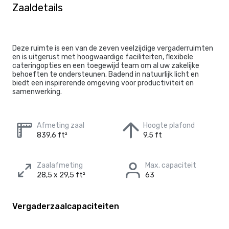
Zaaldetails
Deze ruimte is een van de zeven veelzijdige vergaderruimten
en is uitgerust met hoogwaardige faciliteiten, flexibele
cateringopties en een toegewijd team om al uw zakelijke
behoeften te ondersteunen. Badend in natuurlijk licht en
biedt een inspirerende omgeving voor productiviteit en
samenwerking.
Afmeting zaal
Hoogte plafond
839,6 ft²
9,5 ft
Zaalafmeting
Max. capaciteit
28,5 x 29,5 ft²
63
Vergaderzaalcapaciteiten