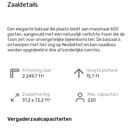
Zaaldetails
Een elegante balzaal die plaats biedt aan maximaal 600
gasten, aangevuld met een natuurlijk verlichte foyer die de
toon zet voor onvergetelijke bijeenkomsten. De balzaal is
ontworpen met het oog op flexibiliteit en kan naadloos
worden opgedeeld in drie afzonderlijke ruimtes.
Afmeting zaal
Hoogte plafond
2.249,7 ft²
15,7 ft
Zaalafmeting
Max. capaciteit
31,2 x 72,2 ft²
220
Vergaderzaalcapaciteiten