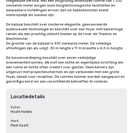
toegewijde service. Met een zorgvuldig ontworpen ruimte van 1.332 
vierkante meter zorgen onze hoogtechnologische faciliteiten en 
aanpasbare instellingen ervoor dat uw bijeenkomsten zowel 
onberispelijk als luxueus zijn.

De balzaal beschikt over moderne elegantie, geavanceerde 
audiovisuele technologie en beschikt over een foyer met kamerhoge 
ramen die een prachtig uitzicht bieden op de rivier de Theems en 
Westminster.

De grootte van de balzaal is 510 vierkante meter. De volledige 
afmetingen zijn als volgt: 30 m lengte x 17 m breedte x 4,3 m hoogte.

De tussenverdieping beschikt over zeven veelzijdige 
evenementenruimtes, elk met een lichte en eigentijdse inrichting die 
een ruime en lichte sfeer creëert voor gasten. Deze kamers zijn 
uitgerust met projectieschermen en zijn verbonden met een grote 
foyer, ideaal voor recepties. De ruimtes kunnen worden aangepast en 
geconfigureerd om aan verschillende behoeften te voldoen.
Locatiedetails
Keten
Hyatt Hotels
Merk
Park Hyatt