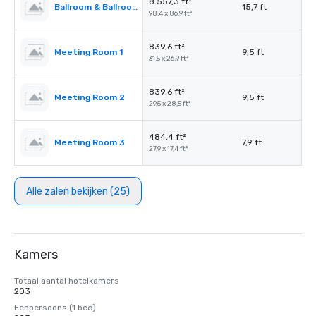
8.557,3 ft²
Ballroom & Ballroom Foyer
15,7 ft
98,4 x 86,9 ft²
839,6 ft²
Meeting Room 1
9,5 ft
31,5 x 26,9 ft²
839,6 ft²
Meeting Room 2
9,5 ft
29,5 x 28,5 ft²
484,4 ft²
Meeting Room 3
7,9 ft
27,9 x 17,4 ft²
Alle zalen bekijken (25)
Kamers
Totaal aantal hotelkamers
203
Eenpersoons (1 bed)