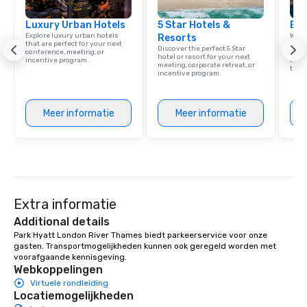
Luxury Urban Hotels
5 Star Hotels &
Eur
Explore luxury urban hotels
Welc
Resorts
that are perfect for your next
resou
Discover the perfect 5 Star
conference, meeting, or
corp
hotel or resort for your next
incentive program.
retre
meeting, corporate retreat, or
trave
incentive program.
Meer informatie
Meer informatie
Extra informatie
Additional details
Park Hyatt London River Thames biedt parkeerservice voor onze 
gasten. Transportmogelijkheden kunnen ook geregeld worden met 
voorafgaande kennisgeving.
Webkoppelingen
Virtuele rondleiding
Locatiemogelijkheden