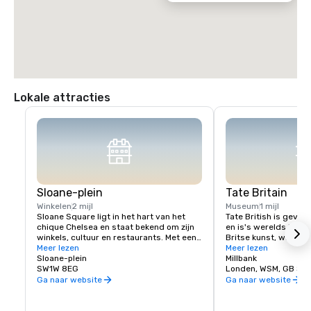
Lokale attracties
Sloane-plein
Tate Britain
Winkelen
2 mijl
Museum
1 mijl
Sloane Square ligt in het hart van het 
Tate British is geves
chique Chelsea en staat bekend om zijn 
en is's werelds belang
winkels, cultuur en restaurants. Met een 
Britse kunst, waaron
fantastische selectie van luxe winkels is 
Meer lezen
van JMW Turner en Joh
Meer lezen
dit luxe winkeltherapie op zijn best. Mis 
Sloane-plein
en hedendaagse kunst
Millbank
de restaurants, bars en chique 
SW1W 8EG
Bacon, Lucian Freud 
Londen, WSM, GB SW
nachtbars niet tijdens uw bezoek. Op het 
De galerie geeft het i
Ga naar website
Ga naar website
plein bevinden zich ook het Royal Court 
weer in de veranderen
Theatre, muziekinstelling Cadogan Hall 
waar eerbetoon aan 50
en de beroemde Venusfontein.
kunst. Het is gratis 