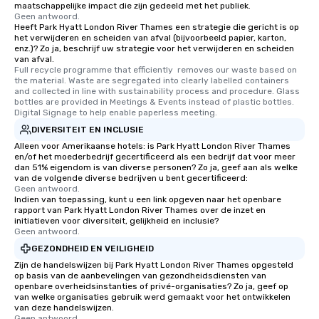
maatschappelijke impact die zijn gedeeld met het publiek.
Geen antwoord.
Heeft Park Hyatt London River Thames een strategie die gericht is op
het verwijderen en scheiden van afval (bijvoorbeeld papier, karton,
enz.)? Zo ja, beschrijf uw strategie voor het verwijderen en scheiden
van afval.
Full recycle programme that efficiently  removes our waste based on 
the material. Waste are segregated into clearly labelled containers 
and collected in line with sustainability process and procedure. Glass 
bottles are provided in Meetings & Events instead of plastic bottles. 
Digital Signage to help enable paperless meeting.
DIVERSITEIT EN INCLUSIE
Alleen voor Amerikaanse hotels: is Park Hyatt London River Thames
en/of het moederbedrijf gecertificeerd als een bedrijf dat voor meer
dan 51% eigendom is van diverse personen? Zo ja, geef aan als welke
van de volgende diverse bedrijven u bent gecertificeerd:
Geen antwoord.
Indien van toepassing, kunt u een link opgeven naar het openbare
rapport van Park Hyatt London River Thames over de inzet en
initiatieven voor diversiteit, gelijkheid en inclusie?
Geen antwoord.
GEZONDHEID EN VEILIGHEID
Zijn de handelswijzen bij Park Hyatt London River Thames opgesteld
op basis van de aanbevelingen van gezondheidsdiensten van
openbare overheidsinstanties of privé-organisaties? Zo ja, geef op
van welke organisaties gebruik werd gemaakt voor het ontwikkelen
van deze handelswijzen.
Geen antwoord.