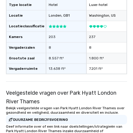
Type locatie
Hotel
Luxe-hotel
Locatie
Londen
, GB1
Washington
, US
Locatieclassificatie
Kamers
203
237
Vergaderzalen
8
8
Grootste zaal
8.557 ft²
1.800 ft²
Vergaderruimte
13.638 ft²
7.201 ft²
Veelgestelde vragen over Park Hyatt London
River Thames
Bekijk veelgestelde vragen van Park Hyatt London River Thames over
gezondheid en veiligheid, duurzaamheid en diversiteit en inclusie.
DUURZAME BEDRIJFSVOERING
Geef informatie over of een link naar doelstellingen/strategieën van
Park Hyatt London River Thames inzake duurzaamheid of