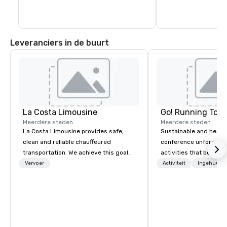
binnen te komen, hoew
exposities een apart
gelden.
Leveranciers in de buurt
La Costa Limousine
Go! Running Tour
Meerdere steden
Meerdere steden
La Costa Limousine provides safe,
Sustainable and healt
clean and reliable chauffeured
conference unforgetta
transportation. We achieve this goal
activities that boost 
with highly trained chauffeurs, the
lower carbon footprint
Vervoer
Activiteit
Ingehuurde
newest vehicles available and a
world on the run with e
commitment to Five Star service. The
running guides.
difference between La Costa
Limousine and other companies can
be explained using one word – quality.