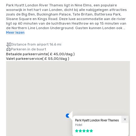
Park Hyatt London River Thames ligt in Nine Elms, een populaire 
woonwijk in het hart van Londen, dicht bij alle nabijgelegen attracties 
zoals de Big Ben, Buckingham Palace, Tate Britain, Battersea Park, 
Sloane Square en Kings Road. Deze luxe accommodatie aan de rivier 
ligt op 60 minuten van de luchthaven Heathrow en op 15 minuten van 
de Northern Line London Underground. Gasten kunnen Londen ook 
verkennen via de vlootdiensten van de rivier de Theems.
Meer lezen
Distance from airport 16.6 mi
Parkeren in de buurt
Betaalde parkeerruimte
(
£ 45,00
/
dag
)
Valet parkeerservice
(
£ 55,00
/
dag
)
Park Hyatt London River Thames
Hotel
5 van 5