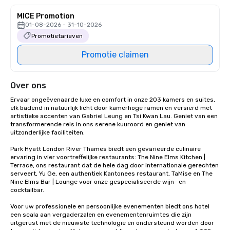
MICE Promotion
01-08-2026 - 31-10-2026
Promotietarieven
Promotie claimen
Over ons
Ervaar ongeëvenaarde luxe en comfort in onze 203 kamers en suites, 
elk badend in natuurlijk licht door kamerhoge ramen en versierd met 
artistieke accenten van Gabriel Leung en Tsi Kwan Lau. Geniet van een 
transformerende reis in ons serene kuuroord en geniet van 
uitzonderlijke faciliteiten.

Park Hyatt London River Thames biedt een gevarieerde culinaire 
ervaring in vier voortreffelijke restaurants: The Nine Elms Kitchen | 
Terrace, ons restaurant dat de hele dag door internationale gerechten 
serveert, Yu Ge, een authentiek Kantonees restaurant, TaMise en The 
Nine Elms Bar | Lounge voor onze gespecialiseerde wijn- en 
cocktailbar. 

Voor uw professionele en persoonlijke evenementen biedt ons hotel 
een scala aan vergaderzalen en evenementenruimtes die zijn 
uitgerust met de nieuwste technologie en ondersteund worden door 