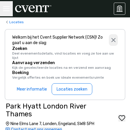
Locaties
Welkom bij het Cvent Supplier Network (CSN)! Zo
gaat u aan de slag:
Zoeken
Deel evenementsdetails, vind locaties en voeg ze toe aan uw
lijst
Aanvraag verzenden
Kijk de geselecteerde locaties na en verzend een aanvraag
Boeking
Vergelijk offertes en boek uw ideale evenementsruimte
Meer informatie
Locaties zoeken
Park Hyatt London River
Thames
Nine Elms Lane 7, Londen, Engeland, SW8 5PH
Contact met ons opnemen