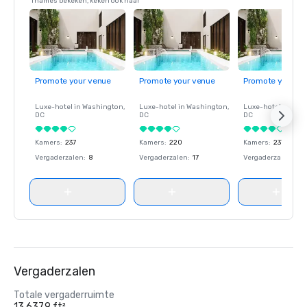
Thames bekeken, keken ook naar
Promote your venue
Promote your venue
Promote your ve
Luxe-hotel in
Washington
,
Luxe-hotel in
Washington
,
Luxe-hotel in
Wash
DC
DC
DC
Kamers
:
237
Kamers
:
220
Kamers
:
237
Vergaderzalen
:
8
Vergaderzalen
:
17
Vergaderzalen
:
8
Vergaderzalen
Totale vergaderruimte
13.637,9 ft²