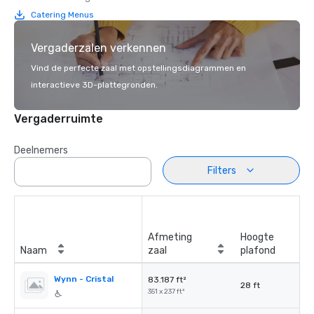
Catering Menus
Vergaderzalen verkennen
Vind de perfecte zaal met opstellingsdiagrammen en
interactieve 3D-plattegronden.
Vergaderruimte
Deelnemers
Filters
Afmeting
Hoogte
Naam
zaal
plafond
Wynn - Cristal
83.187 ft²
28 ft
351 x 237 ft²