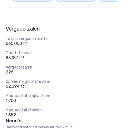
Vergaderzalen
Totale vergaderruimte
560.000 ft²
Grootste zaal
83.187 ft²
Vergaderzalen
226
Op één na grootste zaal
62.094 ft²
Max. aantal staplaatsen
1.200
Max. aantal stoelen
1.652
Menu's
Download catering menus for this venue.