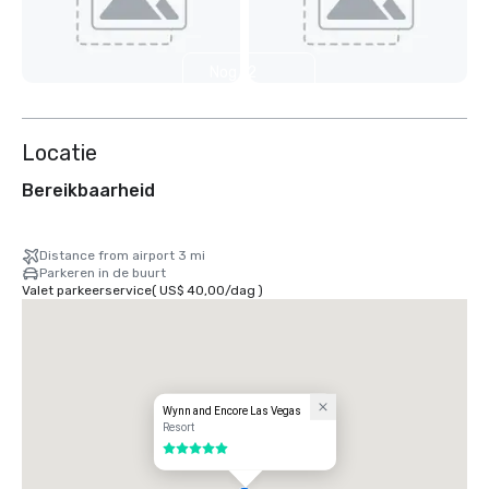
Nog 12
weergeven
Locatie
Bereikbaarheid
Distance from airport 3 mi
Parkeren in de buurt
Valet parkeerservice
(
US$ 40,00
/
dag
)
Wynn and Encore Las Vegas
Resort
5 van 5