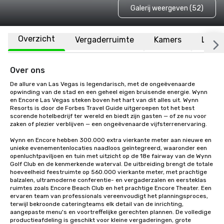
Galerij weergeven (52)
Overzicht
Vergaderruimte
Kamers
Locat
Over ons
De allure van Las Vegas is legendarisch, met de ongeëvenaarde 
opwinding van de stad en een geheel eigen bruisende energie. Wynn 
en Encore Las Vegas steken boven het hart van dit alles uit. Wynn 
Resorts is door de Forbes Travel Guide uitgeroepen tot het best 
scorende hotelbedrijf ter wereld en biedt zijn gasten — of ze nu voor 
zaken of plezier verblijven — een ongeëvenaarde vijfsterrenervaring. 

Wynn en Encore hebben 300.000 extra vierkante meter aan nieuwe en 
unieke evenementenlocaties naadloos geïntegreerd, waaronder een 
openluchtpaviljoen en tuin met uitzicht op de 18e fairway van de Wynn 
Golf Club en de kenmerkende waterval. De uitbreiding brengt de totale 
hoeveelheid feestruimte op 560.000 vierkante meter, met prachtige 
balzalen, ultramoderne conferentie- en vergaderzalen en eersteklas 
ruimtes zoals Encore Beach Club en het prachtige Encore Theater. Een 
ervaren team van professionals vereenvoudigt het planningsproces, 
terwijl bekroonde cateringteams elk detail van de inrichting, 
aangepaste menu's en voortreffelijke gerechten plannen. De volledige 
productieafdeling is geschikt voor kleine vergaderingen, grote 