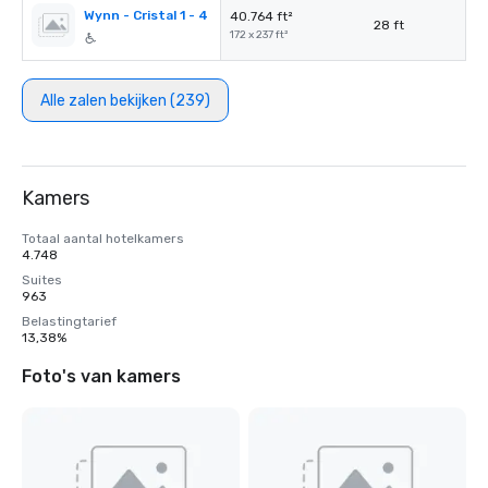
Wynn - Cristal 1 - 4
40.764 ft²
28 ft
172 x 237 ft²
Alle zalen bekijken (239)
Kamers
Totaal aantal hotelkamers
4.748
Suites
963
Belastingtarief
13,38%
Foto's van kamers