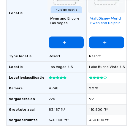
Huidige locatie
Locatie
Wynn and Encore
Walt Disney World
Removed from
Las Vegas
Swan and Dolphin
favorites
Type locatie
Resort
Resort
Locatie
Las Vegas
, US
Lake Buena Vista
, US
Locatieclassificatie
Kamers
4.748
2.270
Vergaderzalen
226
99
Grootste zaal
83.187 ft²
110.500 ft²
Vergaderruimte
560.000 ft²
450.000 ft²