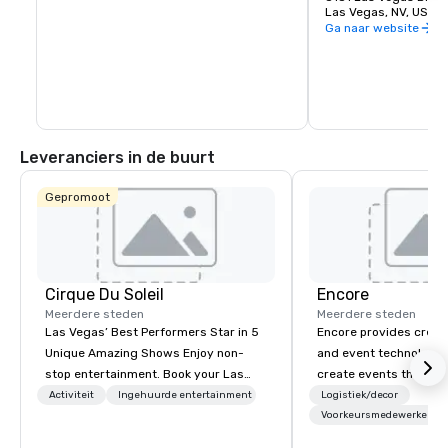
Las Vegas, NV, US 8
Ga naar website
Leveranciers in de buurt
Gepromoot
Cirque Du Soleil
Encore
Meerdere steden
Meerdere steden
Las Vegas’ Best Performers Star in 5
Encore provides creati
Unique Amazing Shows Enjoy non-
and event technology 
stop entertainment. Book your Las
create events that tr
Vegas show tickets.
creates memorable ev
Activiteit
Ingehuurde entertainment
Logistiek/decor
that engage and tran
Voorkeursmedewerkers
organizations. As the g