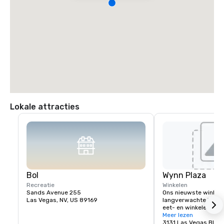
Lokale attracties
Bol
Wynn Plaza
Recreatie
Winkelen
Sands Avenue 255
Ons nieuwste winkela
Las Vegas, NV, US 89169
langverwachte Wynn P
eet- en winkelervarin
voor The Wynn zijn g
Meer lezen
3131 Las Vegas Blvd.