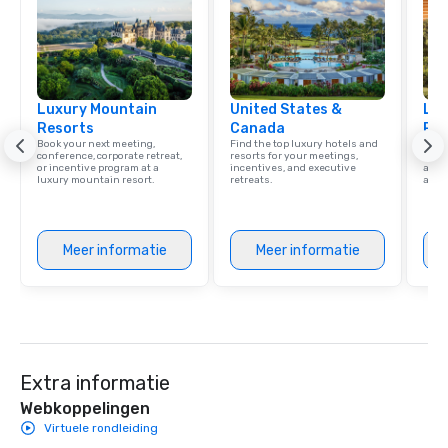
Luxury Mountain
United States &
Lux
Resorts
Canada
Res
Book your next meeting,
Find the top luxury hotels and
Explo
conference, corporate retreat,
resorts for your meetings,
with 
or incentive program at a
incentives, and executive
and 
luxury mountain resort.
retreats.
amen
Meer informatie
Meer informatie
Extra informatie
Webkoppelingen
Virtuele rondleiding