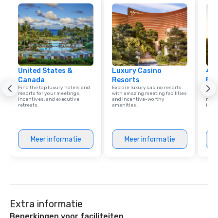
United States &
Luxury Casino
4 S
Canada
Resorts
Res
Find the top luxury hotels and
Explore luxury casino resorts
Disco
resorts for your meetings,
with amazing meeting facilities
hotel
incentives, and executive
and incentive-worthy
meeti
retreats.
amenities.
ince
Meer informatie
Meer informatie
Extra informatie
Beperkingen voor faciliteiten