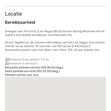
Locatie
Bereikbaarheid
Gelegen aan The Strip (Las Vegas Blvd) tussen Spring Mountain Rd en 
Sahara Ave (beide bereikbaar via Interstate 15) 

Direct tegenover de nieuwe uitbreiding van het Las Vegas Convention 
Center en op slechts 15 minuten van McCarran (LAS) Airport. 
Geschatte kosten voor het delen van ritten: $15-20 per enkele reis.
Distance from airport 3.9 mi
Parkeren in de buurt
Betaalde parkeerruimte
(
US$ 18,00
/
dag
)
Valet parkeerservice
(
US$ 35,00
/
dag
)
Parkeerruimte voor bus