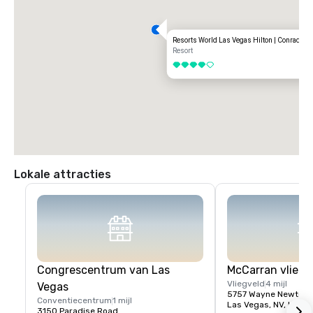
Resorts World Las Vegas Hilton | Conrad | C
Resort
4 van 5
Lokale attracties
Congrescentrum van Las
McCarran vliegv
Vliegveld
4 mijl
Vegas
5757 Wayne Newton 
Conventiecentrum
1 mijl
Las Vegas, NV, US 89
3150 Paradise Road