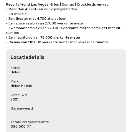
Resorts World Las Vegas Hilton | Conrad | Crockfords omvat:

- Meer dan 40 eet- en drinkgelegenheden

- 28 winkels

- Een theater met 4.700 zitplaatsen

- Een spa en salon van 27.000 vierkante meter

- Zwembadcomplex van 220.000 vierkante meter, compleet met VIP-
ruimtes

- Een nachtclub van 75.000 vierkante meter

- Casino van 110.000 vierkante meter met privéspeelruimtes
Locatiedetails
Keten
Hilton
Merk
Hilton Hotels
Gebouwd
2021
Gerenoveerd
-
Totale vergaderruimte
350.000 ft²