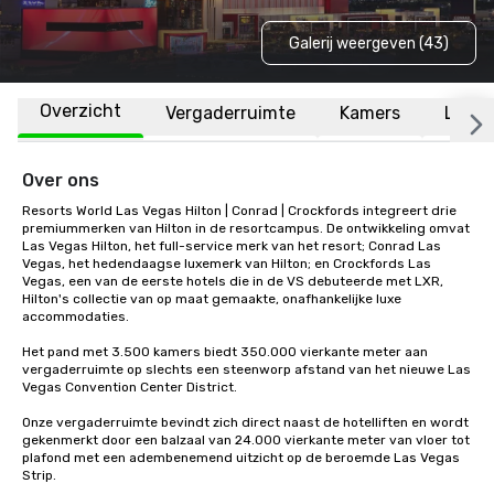
Galerij weergeven (43)
Overzicht
Vergaderruimte
Kamers
Locat
Over ons
Resorts World Las Vegas Hilton | Conrad | Crockfords integreert drie 
premiummerken van Hilton in de resortcampus. De ontwikkeling omvat 
Las Vegas Hilton, het full-service merk van het resort; Conrad Las 
Vegas, het hedendaagse luxemerk van Hilton; en Crockfords Las 
Vegas, een van de eerste hotels die in de VS debuteerde met LXR, 
Hilton's collectie van op maat gemaakte, onafhankelijke luxe 
accommodaties. 

Het pand met 3.500 kamers biedt 350.000 vierkante meter aan 
vergaderruimte op slechts een steenworp afstand van het nieuwe Las 
Vegas Convention Center District.

Onze vergaderruimte bevindt zich direct naast de hotelliften en wordt 
gekenmerkt door een balzaal van 24.000 vierkante meter van vloer tot 
plafond met een adembenemend uitzicht op de beroemde Las Vegas 
Strip.
