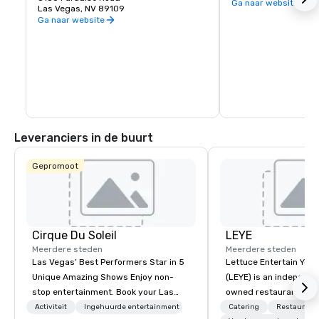
Ga naar website
Las Vegas, NV 89109
Ga naar website
Leveranciers in de buurt
Gepromoot
Cirque Du Soleil
LEYE
Meerdere steden
Meerdere steden
Las Vegas’ Best Performers Star in 5
Lettuce Entertain You E
Unique Amazing Shows Enjoy non-
(LEYE) is an independe
stop entertainment. Book your Las
owned restaurant grou
Vegas show tickets.
Chicago that owns, m
Activiteit
Ingehuurde entertainment
Catering
Restaurant