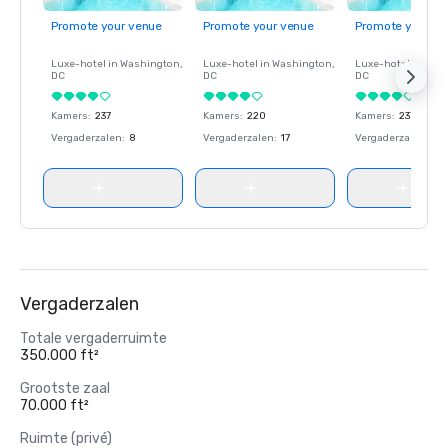
Promote your venue
Promote your venue
Promote your ve
Luxe-hotel in
Washington
,
Luxe-hotel in
Washington
,
Luxe-hotel in
Wash
DC
DC
DC
Kamers
:
237
Kamers
:
220
Kamers
:
237
Vergaderzalen
:
8
Vergaderzalen
:
17
Vergaderzalen
:
8
Vergaderzalen
Totale vergaderruimte
350.000 ft²
Grootste zaal
70.000 ft²
Ruimte (privé)