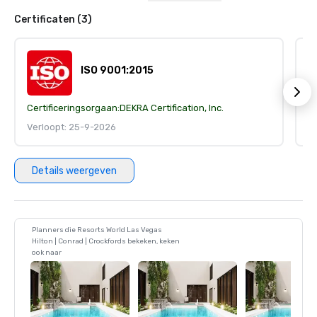
Certificaten (3)
ISO 9001:2015
Certificeringsorgaan:
DEKRA Certification, Inc.
Ce
Verloopt: 25-9-2026
V
Details weergeven
Planners die Resorts World Las Vegas
Hilton | Conrad | Crockfords bekeken, keken
ook naar