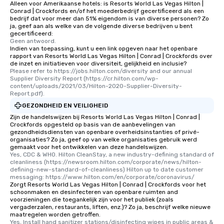
Alleen voor Amerikaanse hotels: is Resorts World Las Vegas Hilton |
Conrad | Crockfords en/of het moederbedrijf gecertificeerd als een
bedrijf dat voor meer dan 51% eigendom is van diverse personen? Zo
ja, geef aan als welke van de volgende diverse bedrijven u bent
gecertificeerd:
Geen antwoord.
Indien van toepassing, kunt u een link opgeven naar het openbare
rapport van Resorts World Las Vegas Hilton | Conrad | Crockfords over
de inzet en initiatieven voor diversiteit, gelijkheid en inclusie?
Please refer to https://jobs.hilton.com/diversity and our annual 
Supplier Diversity Report (https://cr.hilton.com/wp-
content/uploads/2021/03/Hilton-2020-Supplier-Diversity-
Report.pdf).
GEZONDHEID EN VEILIGHEID
Zijn de handelswijzen bij Resorts World Las Vegas Hilton | Conrad |
Crockfords opgesteld op basis van de aanbevelingen van
gezondheidsdiensten van openbare overheidsinstanties of privé-
organisaties? Zo ja, geef op van welke organisaties gebruik werd
gemaakt voor het ontwikkelen van deze handelswijzen.
Yes, CDC & WHO. Hilton CleanStay, a new industry-defining standard of 
cleanliness (https://newsroom.hilton.com/corporate/news/hilton-
defining-new-standard-of-cleanliness) Hilton up to date customer 
messaging: https://www.hilton.com/en/corporate/coronavirus/
Zorgt Resorts World Las Vegas Hilton | Conrad | Crockfords voor het
schoonmaken en desinfecteren van openbare ruimten and
voorzieningen die toegankelijk zijn voor het publiek (zoals
vergaderzalen, restaurants, liften, enz.)? Zo ja, beschrijf welke nieuwe
maatregelen worden getroffen.
Yes, Install hand sanitizer stations/disinfecting wipes in public areas & 