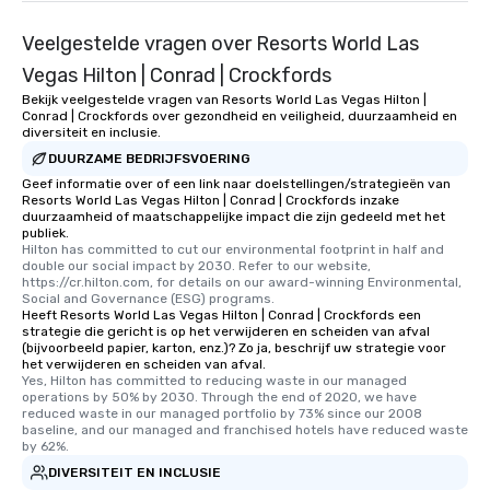
Veelgestelde vragen over Resorts World Las
Vegas Hilton | Conrad | Crockfords
Bekijk veelgestelde vragen van Resorts World Las Vegas Hilton |
Conrad | Crockfords over gezondheid en veiligheid, duurzaamheid en
diversiteit en inclusie.
DUURZAME BEDRIJFSVOERING
Geef informatie over of een link naar doelstellingen/strategieën van
Resorts World Las Vegas Hilton | Conrad | Crockfords inzake
duurzaamheid of maatschappelijke impact die zijn gedeeld met het
publiek.
Hilton has committed to cut our environmental footprint in half and 
double our social impact by 2030. Refer to our website, 
https://cr.hilton.com, for details on our award-winning Environmental, 
Social and Governance (ESG) programs.
Heeft Resorts World Las Vegas Hilton | Conrad | Crockfords een
strategie die gericht is op het verwijderen en scheiden van afval
(bijvoorbeeld papier, karton, enz.)? Zo ja, beschrijf uw strategie voor
het verwijderen en scheiden van afval.
Yes, Hilton has committed to reducing waste in our managed 
operations by 50% by 2030. Through the end of 2020, we have 
reduced waste in our managed portfolio by 73% since our 2008 
baseline, and our managed and franchised hotels have reduced waste 
by 62%.
DIVERSITEIT EN INCLUSIE