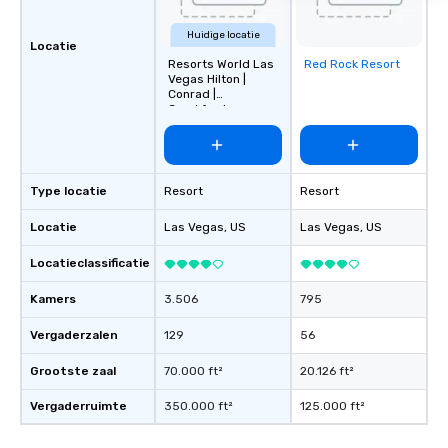
Huidige locatie
Locatie
Resorts World Las
Red Rock Resort
Removed from
Vegas Hilton |
favorites
Conrad |
Crockfords
Type locatie
Resort
Resort
Locatie
Las Vegas
, US
Las Vegas
, US
Locatieclassificatie
Kamers
3.506
795
Vergaderzalen
129
56
Grootste zaal
70.000 ft²
20.126 ft²
Vergaderruimte
350.000 ft²
125.000 ft²