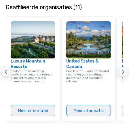
Geaffilieerde organisaties (11)
Luxury Mountain
United States &
Lux
Resorts
Canada
Res
Book your next meeting,
Find the top luxury hotels and
Explo
conference, corporate retreat,
resorts for your meetings,
with 
or incentive program at a
incentives, and executive
and 
luxury mountain resort.
retreats.
amen
Meer informatie
Meer informatie