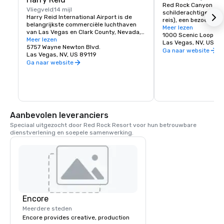
Red Rock Canyon bied
Vliegveld
14 mijl
schilderachtige rit van
Harry Reid International Airport is de 
reis), een bezoekers
belangrijkste commerciële luchthaven 
informatie en interpre
Meer lezen
van Las Vegas en Clark County, Nevada, 
recreatiemogelijkhed
1000 Scenic Loop Dr
Verenigde Staten. De luchthaven ligt 
Meer lezen
Las Vegas, NV, US 89
acht kilometer ten zuiden van het 
5757 Wayne Newton Blvd.
Ga naar website
centrum van Las Vegas, in het gebied 
Las Vegas, NV, US 89119
zonder rechtspersoonlijkheid Paradise in 
Ga naar website
Clark County.
Aanbevolen leveranciers
Speciaal uitgezocht door Red Rock Resort voor hun betrouwbare 
dienstverlening en soepele samenwerking.
Encore
Meerdere steden
Encore provides creative, production