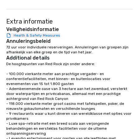
Extra informatie
Veiligheidsinformatie
Health & Safety Measures
Annuleringsbeleid
72 uur voor individuele reserveringen. Annuleringen van groepen zijn 
afhankelijk van elke groep en de tijd van het jaar.
Additional details
De hoogtepunten van Red Rock zijn onder andere: 

- 100.000 vierkante meter aan prachtige vergader- en 
conferentiefaciliteiten, met binnen- en buitenlocaties voor 
evenementen van 15 tot 1.800 gasten

- Adembenemende oase van 3 hectare aan het zwembad, versterkt 
door waterpartijen en privécabanas, allemaal met een prachtige 
achtergrond van Red Rock Canyon

- 118.000 vierkante meter groot casino met tafelspellen, poker, de 
nieuwste gokautomaten en verschillende lounges

- 9 restaurants waar u kunt dineren van wereldklasse met opties voor 
privékamers

- Luxe spa-retraite met een breed scala aan verjongende 
behandelingen en eersteklas faciliteiten voor de ultieme 
ontspanningservaring

- Levendig entertainment voor gasten van alle leeftijden met 