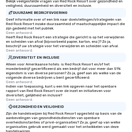
Bekijk veelgestelde vragen van Red Rock Resort over gezondheid en
veiligheid, duurzaamheid en diversiteit en inclusie.
DUURZAME BEDRIJFSVOERING
Geef informatie over of een link naar doelstellingen/strategieën van
Red Rock Resort inzake duurzaamheid of maatschappelijke impact die
zijn gedeeld met het publiek.
Geen antwoord.
Heeft Red Rock Resort een strategie die gericht is op het verwijderen
en scheiden van afval (bijvoorbeeld papier, karton, enz.)? Zo ja,
beschrijf uw strategie voor het verwijderen en scheiden van afval.
Geen antwoord.
DIVERSITEIT EN INCLUSIE
Alleen voor Amerikaanse hotels: is Red Rock Resort en/of het
moederbedrijf gecertificeerd als een bedrijf dat voor meer dan 51%
eigendom is van diverse personen? Zo ja, geef aan als welke van de
volgende diverse bedrijven u bent gecertificeerd:
Geen antwoord.
Indien van toepassing, kunt u een link opgeven naar het openbare
rapport van Red Rock Resort over de inzet en initiatieven voor
diversiteit, gelijkheid en inclusie?
Geen antwoord.
GEZONDHEID EN VEILIGHEID
Zijn de handelswijzen bij Red Rock Resort opgesteld op basis van de
aanbevelingen van gezondheidsdiensten van openbare
overheidsinstanties of privé-organisaties? Zo ja, geef op van welke
organisaties gebruik werd gemaakt voor het ontwikkelen van deze
handelswijzen.