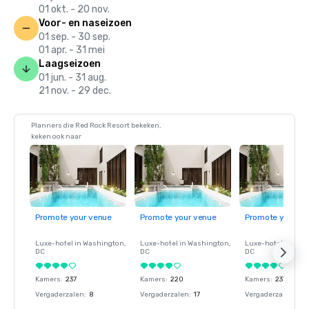
01 okt. - 20 nov.
Voor- en naseizoen
01 sep. - 30 sep.
01 apr. - 31 mei
Laagseizoen
01 jun. - 31 aug.
21 nov. - 29 dec.
Planners die Red Rock Resort bekeken,
keken ook naar
Promote your venue
Promote your venue
Promote your ve
Luxe-hotel in
Washington
,
Luxe-hotel in
Washington
,
Luxe-hotel in
Wash
DC
DC
DC
Kamers
:
237
Kamers
:
220
Kamers
:
237
Vergaderzalen
:
8
Vergaderzalen
:
17
Vergaderzalen
:
8