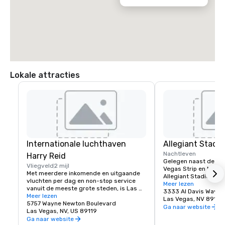
Lokale attracties
Internationale luchthaven
Allegiant Stadi
Nachtleven
Harry Reid
Gelegen naast de we
Vliegveld
2 mijl
Vegas Strip en Mandal
Met meerdere inkomende en uitgaande 
Allegiant Stadium is 
vluchten per dag en non-stop service 
evenementenbestemm
Meer lezen
vanuit de meeste grote steden, is Las 
door de komst van de
3333 Al Davis Way
Vegas gemakkelijk voor uw tijd en 
Meer lezen
van de NFL in 2020. A
Las Vegas, NV 89118
budget.

5757 Wayne Newton Boulevard
gunstig gelegen voor
Ga naar website
Las Vegas, NV, US 89119
als de lokale bevolking
Las Vegas biedt een groot aantal opties, 
Ga naar website
afgesloten en klimaa