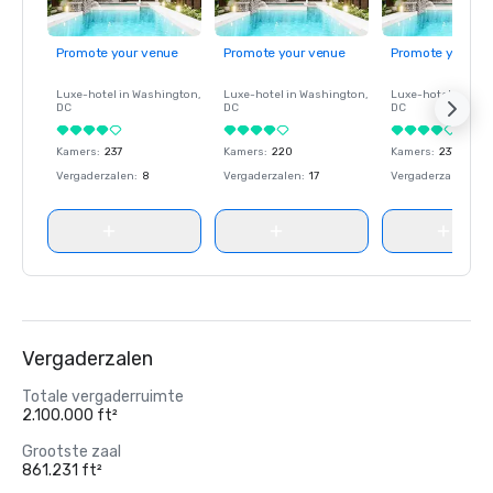
Promote your venue
Promote your venue
Promote your ve
Luxe-hotel in
Washington
,
Luxe-hotel in
Washington
,
Luxe-hotel in
Wash
DC
DC
DC
Kamers
:
237
Kamers
:
220
Kamers
:
237
Vergaderzalen
:
8
Vergaderzalen
:
17
Vergaderzalen
:
8
Vergaderzalen
Totale vergaderruimte
2.100.000 ft²
Grootste zaal
861.231 ft²