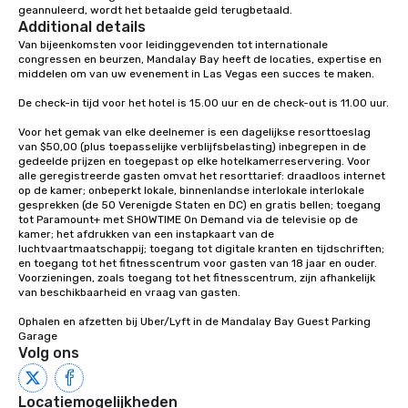
geannuleerd, wordt het betaalde geld terugbetaald.
Additional details
Van bijeenkomsten voor leidinggevenden tot internationale 
congressen en beurzen, Mandalay Bay heeft de locaties, expertise en 
middelen om van uw evenement in Las Vegas een succes te maken.

De check-in tijd voor het hotel is 15.00 uur en de check-out is 11.00 uur.

Voor het gemak van elke deelnemer is een dagelijkse resorttoeslag 
van $50,00 (plus toepasselijke verblijfsbelasting) inbegrepen in de 
gedeelde prijzen en toegepast op elke hotelkamerreservering. Voor 
alle geregistreerde gasten omvat het resorttarief: draadloos internet 
op de kamer; onbeperkt lokale, binnenlandse interlokale interlokale 
gesprekken (de 50 Verenigde Staten en DC) en gratis bellen; toegang 
tot Paramount+ met SHOWTIME On Demand via de televisie op de 
kamer; het afdrukken van een instapkaart van de 
luchtvaartmaatschappij; toegang tot digitale kranten en tijdschriften; 
en toegang tot het fitnesscentrum voor gasten van 18 jaar en ouder. 
Voorzieningen, zoals toegang tot het fitnesscentrum, zijn afhankelijk 
van beschikbaarheid en vraag van gasten.

Ophalen en afzetten bij Uber/Lyft in de Mandalay Bay Guest Parking 
Garage
Volg ons
Locatiemogelijkheden