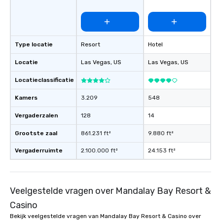
Type locatie
Resort
Hotel
Locatie
Las Vegas
, US
Las Vegas
, US
Locatieclassificatie
Kamers
3.209
548
Vergaderzalen
128
14
Grootste zaal
861.231 ft²
9.880 ft²
Vergaderruimte
2.100.000 ft²
24.153 ft²
Veelgestelde vragen over Mandalay Bay Resort &
Casino
Bekijk veelgestelde vragen van Mandalay Bay Resort & Casino over