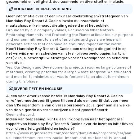
gezondheid en veiligheid, duurzaamheid en diversiteit en inclusie.
DUURZAME BEDRIJFSVOERING
Geef informatie over of een link naar doelstellingen/strategieën van
Mandalay Bay Resort & Casino inzake duurzaamheid of
maatschappelijke impact die zijn gedeeld met het publiek.
Grounded by our company values, Focused on What Matters: 
Embracing Humanity and Protecting the Planet articulates our purpose 
and our commitment to a set of priorities and goals we hope will 
generate actions that can have an enduring impact on the world.
Heeft Mandalay Bay Resort & Casino een strategie die gericht is op
het verwijderen en scheiden van afval (bijvoorbeeld papier, karton,
enz.)? Zo ja, beschrijf uw strategie voor het verwijderen en scheiden
van afval.
Yes, Our Design and Developments projects requires large volumes of 
materials, creating potential for a large waste footprint. We educated 
and monitor to minimize our waste footprint to an absolute minimum 
during this phase.
DIVERSITEIT EN INCLUSIE
Alleen voor Amerikaanse hotels: is Mandalay Bay Resort & Casino
en/of het moederbedrijf gecertificeerd als een bedrijf dat voor meer
dan 51% eigendom is van diverse personen? Zo ja, geef aan als welke
van de volgende diverse bedrijven u bent gecertificeerd:
Geen antwoord.
Indien van toepassing, kunt u een link opgeven naar het openbare
rapport van Mandalay Bay Resort & Casino over de inzet en initiatieven
voor diversiteit, gelijkheid en inclusie?
https://www.mgmresorts.com/content/dam/MGM/corporate/csr/ann
ual-report/mgm-resorts-social-impact-and-sustainability-annual-