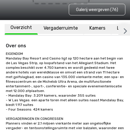
Galerij weergeven (76)
Overzicht
Vergaderruimte
Kamers
Locat
Over ons
EIGENDOM

Mandalay Bay Resort and Casino ligt op 120 hectare aan het begin van 
de Las Vegas Strip, op loopafstand van het Allegiant Stadium. Het 
complex beschikt over 4.750 kamers en wordt gedeeld met twee 
andere hotels van wereldklasse en omvat een strand van 11 hectare 
met golfslagbad, een casino van 135.000 vierkante meter, een spa- en 
fitnesscentrum en de Michelob Ultra Arena, de multifunctionele 
entertainment-, sport-, conferentie- en speciale evenementenlocatie 
met 12.000 zitplaatsen. 

- Mandalay Bay: 3.209 kamers, waaronder 355 suites

- W Las Vegas: een aparte toren met alleen suites naast Mandalay Bay, 
biedt 1.117 suites

- Four Seasons: 424 kamers

VERGADERINGEN EN CONGRESSEN

Planners vinden er 2,1 miljoen vierkante meter aan ongelooflijke 
vergader- en tentoonstellingsruimte met vier balzalen, waaronder een 