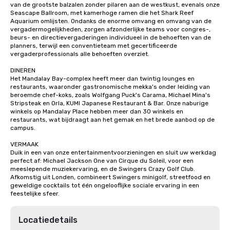
van de grootste balzalen zonder pilaren aan de westkust, evenals onze 
Seascape Ballroom, met kamerhoge ramen die het Shark Reef 
Aquarium omlijsten. Ondanks de enorme omvang en omvang van de 
vergadermogelijkheden, zorgen afzonderlijke teams voor congres-, 
beurs- en directievergaderingen individueel in de behoeften van de 
planners, terwijl een conventieteam met gecertificeerde 
vergaderprofessionals alle behoeften overziet.

DINEREN

Het Mandalay Bay-complex heeft meer dan twintig lounges en 
restaurants, waaronder gastronomische mekka's onder leiding van 
beroemde chef-koks, zoals Wolfgang Puck's Carama, Michael Mina's 
Stripsteak en Orla, KUMI Japanese Restaurant & Bar. Onze naburige 
winkels op Mandalay Place hebben meer dan 30 winkels en 
restaurants, wat bijdraagt aan het gemak en het brede aanbod op de 
campus.

VERMAAK

Duik in een van onze entertainmentvoorzieningen en sluit uw werkdag 
perfect af: Michael Jackson One van Cirque du Soleil, voor een 
meeslepende muziekervaring, en de Swingers Crazy Golf Club. 
Afkomstig uit Londen, combineert Swingers minigolf, streetfood en 
geweldige cocktails tot één ongelooflijke sociale ervaring in een 
feestelijke sfeer.
Locatiedetails