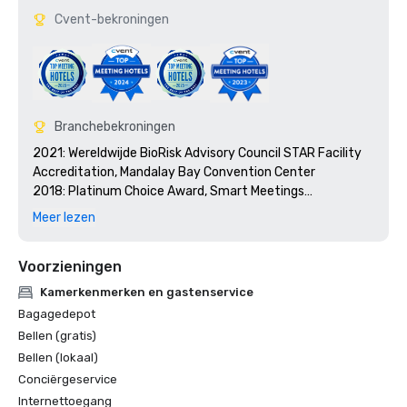
Cvent-bekroningen
Branchebekroningen
2021: Wereldwijde BioRisk Advisory Council STAR Facility 
Accreditation, Mandalay Bay Convention Center

2018: Platinum Choice Award, Smart Meetings

2018: Best Of Award, Meetings Today

Meer lezen
2017: Platinum Choice Award, Smart Meetings

2017: Beste hotel in het congrescentrum, Smart Meetings

Voorzieningen
2016: Beste hotel in het congrescentrum, Smart 
Meetings

Kamerkenmerken en gastenservice
2016: Gold Key Award, bijeenkomsten en congressen

Bagagedepot
2016: Pinnacle Award - Beste gaming-accommodatie, 
Bellen (gratis)
succesvolle vergaderingen

Bellen (lokaal)
2016: Best of Award, Meetings Today
Conciërgeservice
Internettoegang