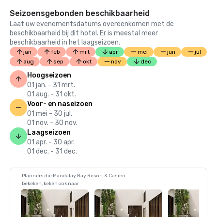
Seizoensgebonden beschikbaarheid
Laat uw evenementsdatums overeenkomen met de
beschikbaarheid bij dit hotel. Er is meestal meer
beschikbaarheid in het laagseizoen.
jan
feb
mrt
apr
mei
jun
jul
aug
sep
okt
nov
dec
Hoogseizoen
01 jan. - 31 mrt.
01 aug. - 31 okt.
Voor- en naseizoen
01 mei - 30 jul.
01 nov. - 30 nov.
Laagseizoen
01 apr. - 30 apr.
01 dec. - 31 dec.
Planners die Mandalay Bay Resort & Casino
bekeken, keken ook naar