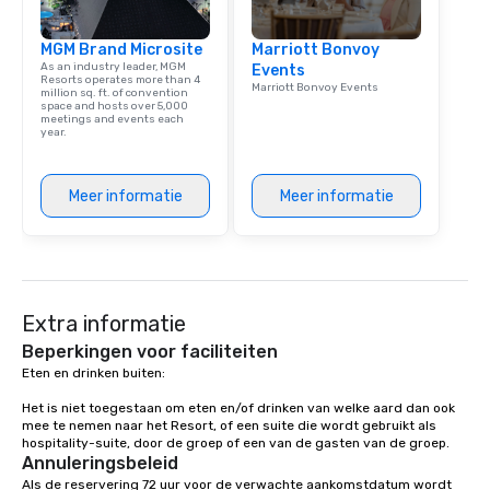
MGM Brand Microsite
Marriott Bonvoy
As an industry leader, MGM
Events
Resorts operates more than 4
Marriott Bonvoy Events
million sq. ft. of convention
space and hosts over 5,000
meetings and events each
year.
Meer informatie
Meer informatie
Extra informatie
Beperkingen voor faciliteiten
Eten en drinken buiten:

Het is niet toegestaan om eten en/of drinken van welke aard dan ook 
mee te nemen naar het Resort, of een suite die wordt gebruikt als 
hospitality-suite, door de groep of een van de gasten van de groep.
Annuleringsbeleid
Als de reservering 72 uur voor de verwachte aankomstdatum wordt 