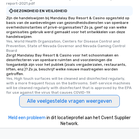
report-2021.pdf
GEZONDHEID EN VEILIGHEID
Zijn de handelswijzen bij Mandalay Bay Resort & Casino opgesteld op
basis van de aanbevelingen van gezondheidsdiensten van openbare
overheidsinstanties of privé-organisaties? Zo ja, geef op van welke
organisaties gebruik werd gemaakt voor het ontwikkelen van deze
handelswijzen.
Yes, World Health Organization, Centers for Disease Control and 
Prevention, State of Nevada Governor and Nevada Gaming Control 
Board
Zorgt Mandalay Bay Resort & Casino voor het schoonmaken en
desinfecteren van openbare ruimten and voorzieningen die
toegankelijk zijn voor het publiek (zoals vergaderzalen, restaurants,
liften, enz.)? Zo ja, beschrijf welke nieuwe maatregelen worden
getroffen.
Yes, High touch surfaces will be cleaned and disinfected regularly, 
with a more frequent focus on the bathrooms. Self-service machines 
will be cleaned regularly with disinfectant that is approved by the EPA 
for use against the virus that causes COVID-19.
Alle veelgestelde vragen weergeven
Meld een probleem
in dit locatieprofiel aan het Cvent Supplier
Network.