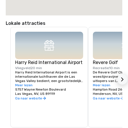
Lokale attracties
Harry Reid International Airport
Revere Golf
Vliegveld
20 min
Recreatie
10 min
Harry Reid International Airport is een 
De Revere Golf Club l
internationale luchthaven die de Las 
woestijnravijnen en va
Vegas Valley bedient, een grootstedelijk 
uitlopers van Las Veg
gebied in Nevada, Verenigde Staten.
Meer lezen
eindeloze, ontzagwek
Meer lezen
5757 Wayne Newton Boulevard
de skyline van Las V
Hampton Road 2600
Las Vegas, NV, US 89119
daarachter, en de pr
Henderson, NV, US 8
indeling van Lexingto
Ga naar website
Ga naar website
stelt je schietcapacit
met klassieke risico- 
beloningsscenario's.
Course, de nieuwste c
par-72-indeling van 
Bermuda-fairways en 