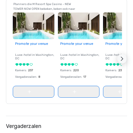
Planners die M Resort Spa Casino - NEW
TOWER NOW OPEN bekeken, keken ook naar
Promote your venue
Promote your venue
Promote your ve
Luxe-hotel in
Washington
,
Luxe-hotel in
Washington
,
Luxe-hotel in
Wash
DC
DC
DC
Kamers
:
237
Kamers
:
220
Kamers
:
237
Vergaderzalen
:
8
Vergaderzalen
:
17
Vergaderzalen
:
8
Vergaderzalen