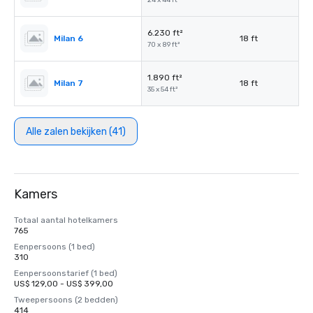
24 x 44 ft²
6.230 ft²
Milan 6
18 ft
70 x 89 ft²
1.890 ft²
Milan 7
18 ft
35 x 54 ft²
Alle zalen bekijken (41)
Kamers
Totaal aantal hotelkamers
765
Eenpersoons (1 bed)
310
Eenpersoonstarief (1 bed)
US$ 129,00 - US$ 399,00
Tweepersoons (2 bedden)
414