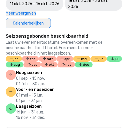
18 okt. 2026 - 23 okt.
11 okt. 2026 - 16 okt. 2026
2026
Meer weergeven
Kalenderbekijken
Seizoensgebonden beschikbaarheid
Laat uw evenementsdatums overeenkomen met de
beschikbaarheid bij dit hotel. Er is meestal meer
beschikbaarheid in het laagseizoen.
jan
feb
mrt
apr
mei
jun
jul
aug
sep
okt
nov
dec
Hoogseizoen
01 sep. - 15 nov.
01 feb. - 30 apr.
Voor- en naseizoen
01 mei - 15 jun.
01 jan. - 31 jan.
Laagseizoen
16 jun. - 31 aug.
16 nov. - 31 dec.