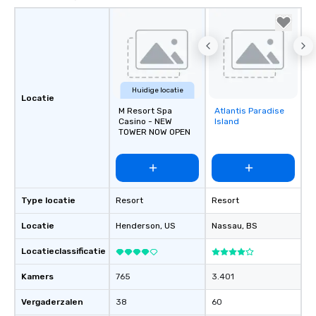
Huidige locatie
Locatie
M Resort Spa
Atlantis Paradise
Removed from
Casino - NEW
Island
favorites
TOWER NOW OPEN
Type locatie
Resort
Resort
Locatie
Henderson
, US
Nassau
, BS
Locatieclassificatie
Kamers
765
3.401
Vergaderzalen
38
60