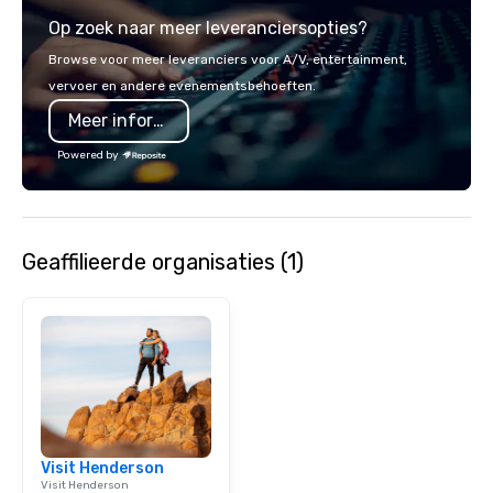
Chocolates leaves a la
Op zoek naar meer leveranciersopties?
impression. We also p
sleeves for our chocol
Browse voor meer leveranciers voor A/V, entertainment,
you to create a truly u
vervoer en andere evenementsbehoeften.
any event. Enjoy our w
Meer informatie
service and an elevat
experience that sets yo
Powered by
Geaffilieerde organisaties (1)
Visit Henderson
Visit Henderson