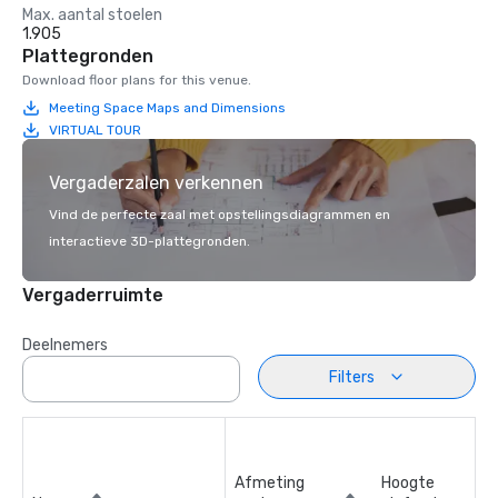
Max. aantal stoelen
1.905
Plattegronden
Download floor plans for this venue.
Meeting Space Maps and Dimensions
VIRTUAL TOUR
Vergaderzalen verkennen
Vind de perfecte zaal met opstellingsdiagrammen en
interactieve 3D-plattegronden.
Vergaderruimte
Deelnemers
Filters
Afmeting
Hoogte