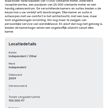
waaronder twee balzalen van 17.000 vierkante meter, meerdere 
receptieruimtes, een paviljoen van 25.000 vierkante meter en een 
handig zakencentrum. De verschillende kamers en suites bieden u de 
keuze hoe u uw verblijf wilt doorbrengen. Elke kamer en suite is 
ontworpen met uw comfort in het achterhoofd, met een luxe, maar 
toch ongedwongen inrichting. Om nog maar te zwijgen van 
persoonlijke service van wereldklasse. En alsof dat nog niet genoeg is, 
bieden de kamerhoge ramen een ongelooflijk uitzicht vanuit elke 
kamer.
Locatiedetails
Keten
Independent / Other
Merk
Independent
Gebouwd
2009
Gerenoveerd
-
Totale vergaderruimte
100.000 ft²