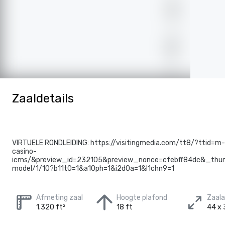
Zaaldetails
VIRTUELE RONDLEIDING: https://visitingmedia.com/tt8/?ttid=m-
casino-
icms/&preview_id=232105&preview_nonce=cfebff84dc&_thum
model/1/10?b11t0=1&a10ph=1&i2d0a=1&l1chn9=1
Afmeting zaal
Hoogte plafond
Zaal
1.320 ft²
18 ft
44 x 