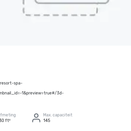
resort-spa-
bnail_id=-1&preview=true#/3d-
afmeting
Max. capaciteit
30 ft²
145