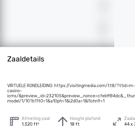
Zaaldetails
VIRTUELE RONDLEIDING: https://visitingmedia.com/tt8/?ttid=m-
casino-
icms/&preview_id=232105&preview_nonce=cfebff84dc&_thum
model/1/10?b11t0=1&a10ph=1&i2d0a=1&l1chn9=1
Afmeting zaal
Hoogte plafond
Zaal
1.320 ft²
18 ft
44 x 