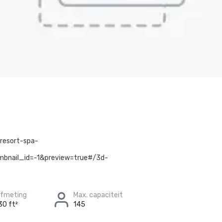
resort-spa-
bnail_id=-1&preview=true#/3d-
afmeting
Max. capaciteit
30 ft²
145