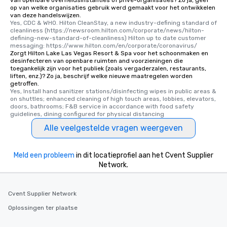
op van welke organisaties gebruik werd gemaakt voor het ontwikkelen
van deze handelswijzen.
Yes, CDC & WHO. Hilton CleanStay, a new industry-defining standard of 
cleanliness (https://newsroom.hilton.com/corporate/news/hilton-
defining-new-standard-of-cleanliness) Hilton up to date customer 
messaging: https://www.hilton.com/en/corporate/coronavirus/
Zorgt Hilton Lake Las Vegas Resort & Spa voor het schoonmaken en
desinfecteren van openbare ruimten and voorzieningen die
toegankelijk zijn voor het publiek (zoals vergaderzalen, restaurants,
liften, enz.)? Zo ja, beschrijf welke nieuwe maatregelen worden
getroffen.
Yes, Install hand sanitizer stations/disinfecting wipes in public areas & 
on shuttles; enhanced cleaning of high touch areas, lobbies, elevators, 
doors, bathrooms; F&B service in accordance with food safety 
guidelines, dining configured for physical distancing
Alle veelgestelde vragen weergeven
Meld een probleem
in dit locatieprofiel aan het Cvent Supplier
Network.
Cvent Supplier Network
Oplossingen ter plaatse