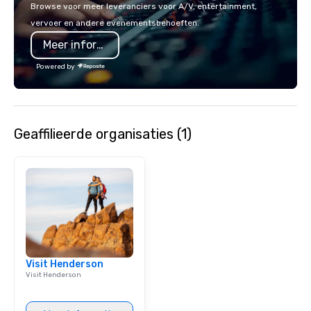
sleeves for our chocol
Browse voor meer leveranciers voor A/V, entertainment,
you to create a truly u
vervoer en andere evenementsbehoeften.
any event. Enjoy our w
Meer informatie
service and an elevat
experience that sets yo
Powered by
Geaffilieerde organisaties (1)
Visit Henderson
Visit Henderson