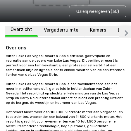
Galerij weergeven (30)
Overzicht
Vergaderruimte
Kamers
Locat
Over ons
Hilton Lake Las Vegas Resort & Spa biedt luxe, gastvrijheid en 
recreatie aan de oevers van Lake Las Vegas. Dit verfijnde resort is 
perfect voor een familievakantie, een professioneel verblijf of een 
romantisch uitje en ligt op slechts enkele minuten van de schitterende 
lichten van de Las Vegas Strip.

Hilton Lake Las Vegas Resort & Spa is een toevluchtsoord aan het 
meer in mediterrane stijl, genesteld in het landschap van Zuid-
Nevada. Het resort ligt op slechts enkele minuten van de Las Vegas 
Strip en Harry Reid International Airport en biedt een prachtig uitzicht 
op de bergen, de woestijn en het meer van Las Vegas.

Het resort biedt meer dan 100.000 vierkante meter aan vergader- en 
feestruimtes, waaronder een balzaal van 11.800 vierkante meter. Het 
resort is geschikt voor evenementen van 10 tot 1.500 personen en 
biedt ultramoderne technologie, hoge plafonds, geluiddichte 
luchtmuren en breedbandinternet. We bieden ook vergader- en 