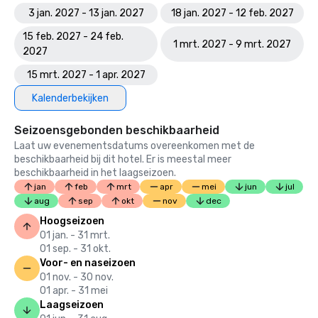
3 jan. 2027 - 13 jan. 2027
18 jan. 2027 - 12 feb. 2027
15 feb. 2027 - 24 feb.
1 mrt. 2027 - 9 mrt. 2027
2027
15 mrt. 2027 - 1 apr. 2027
Kalenderbekijken
Seizoensgebonden beschikbaarheid
Laat uw evenementsdatums overeenkomen met de
beschikbaarheid bij dit hotel. Er is meestal meer
beschikbaarheid in het laagseizoen.
jan
feb
mrt
apr
mei
jun
jul
aug
sep
okt
nov
dec
Hoogseizoen
01 jan. - 31 mrt.
01 sep. - 31 okt.
Voor- en naseizoen
01 nov. - 30 nov.
01 apr. - 31 mei
Laagseizoen