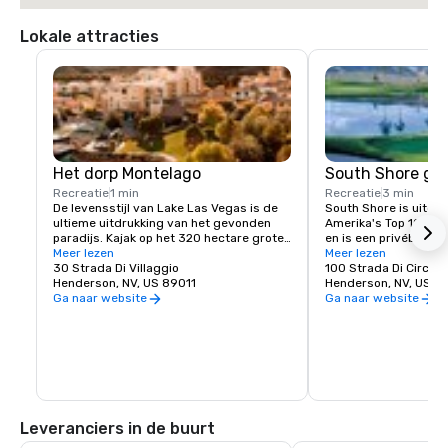
Lokale attracties
Het dorp Montelago
South Shore go
Recreatie
1 min
Recreatie
3 min
De levensstijl van Lake Las Vegas is de 
South Shore is uitger
ultieme uitdrukking van het gevonden 
Amerika's Top 100 gol
paradijs. Kajak op het 320 hectare grote 
en is een privébaan d
meer of ontdek het plezier van een 
Meer lezen
hotel een beperkt aant
Meer lezen
stand-up paddleboard. Ontspan op een 
30 Strada Di Villaggio
geboden. Met holes me
100 Strada Di Circolo
zonnige dag met een ritje op een Duffy 
Henderson, NV, US 89011
water en de Las Vegas
Henderson, NV, US 8
Boat of ervaar de opwinding van een 
baan uitstekend spel 
Ga naar website
Ga naar website
flyboard of jetpack. Een volledig 
alle handicaps.
uitgeruste jachthaven betekent dat u 
voor die speciale gelegenheid de 
zonsondergang tegemoet kunt glijden 
tijdens een feestelijke jachtcruise. Je 
levensstijl van avontuur, vrije tijd en 
recreatie wacht op je! 

Leveranciers in de buurt
Restaurants aan het meer bieden 
diverse menukeuzes die van dineren in 