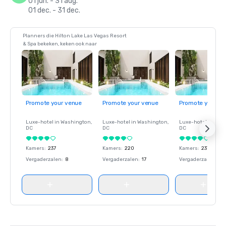
01 jun. - 31 aug.
01 dec. - 31 dec.
Planners die Hilton Lake Las Vegas Resort
& Spa bekeken, keken ook naar
Promote your venue
Promote your venue
Promote your ve
Luxe-hotel in
Washington
,
Luxe-hotel in
Washington
,
Luxe-hotel in
Wash
DC
DC
DC
Kamers
:
237
Kamers
:
220
Kamers
:
237
Vergaderzalen
:
8
Vergaderzalen
:
17
Vergaderzalen
:
8