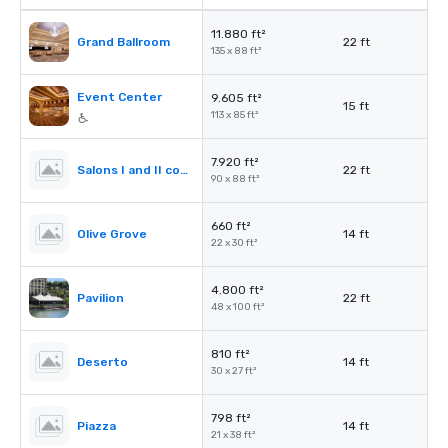
11.880 ft²
Grand Ballroom
22 ft
135 x 88 ft²
Event Center
9.605 ft²
15 ft
113 x 85 ft²
7.920 ft²
Salons I and II combined
22 ft
90 x 88 ft²
660 ft²
Olive Grove
14 ft
22 x 30 ft²
4.800 ft²
Pavilion
22 ft
48 x 100 ft²
810 ft²
Deserto
14 ft
30 x 27 ft²
798 ft²
Piazza
14 ft
21 x 38 ft²