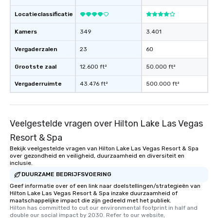
Locatieclassificatie
Kamers
349
3.401
Vergaderzalen
23
60
Grootste zaal
12.600 ft²
50.000 ft²
Vergaderruimte
43.476 ft²
500.000 ft²
Veelgestelde vragen over Hilton Lake Las Vegas
Resort & Spa
Bekijk veelgestelde vragen van Hilton Lake Las Vegas Resort & Spa
over gezondheid en veiligheid, duurzaamheid en diversiteit en
inclusie.
DUURZAME BEDRIJFSVOERING
Geef informatie over of een link naar doelstellingen/strategieën van
Hilton Lake Las Vegas Resort & Spa inzake duurzaamheid of
maatschappelijke impact die zijn gedeeld met het publiek.
Hilton has committed to cut our environmental footprint in half and 
double our social impact by 2030. Refer to our website, 