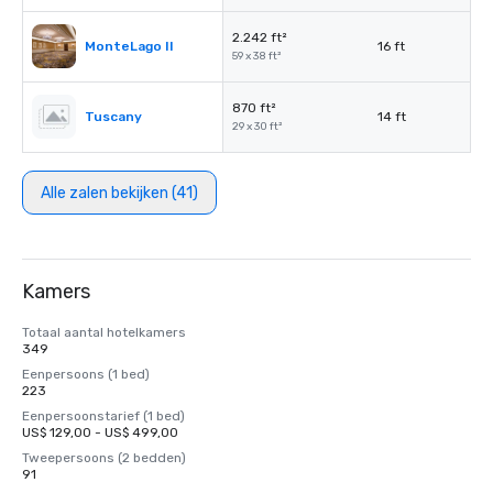
2.242 ft²
MonteLago II
16 ft
59 x 38 ft²
870 ft²
Tuscany
14 ft
29 x 30 ft²
Alle zalen bekijken (41)
Kamers
Totaal aantal hotelkamers
349
Eenpersoons (1 bed)
223
Eenpersoonstarief (1 bed)
US$ 129,00 - US$ 499,00
Tweepersoons (2 bedden)
91