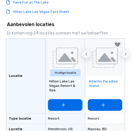
Have Fun at The Lake
Hilton Lake Las Vegas Fact Sheet
Aanbevolen locaties
Er komen nog 24 locaties overeen met uw behoeften
Huidige locatie
Locatie
Hilton Lake Las
Atlantis Paradise
Removed from
Vegas Resort &
Island
favorites
Spa
Type locatie
Resort
Resort
Locatie
Henderson
, US
Nassau
, BS