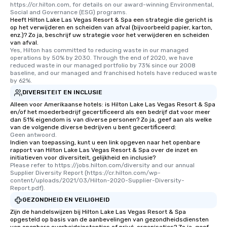
https://cr.hilton.com, for details on our award-winning Environmental, 
Social and Governance (ESG) programs.
Heeft Hilton Lake Las Vegas Resort & Spa een strategie die gericht is
op het verwijderen en scheiden van afval (bijvoorbeeld papier, karton,
enz.)? Zo ja, beschrijf uw strategie voor het verwijderen en scheiden
van afval.
Yes, Hilton has committed to reducing waste in our managed 
operations by 50% by 2030. Through the end of 2020, we have 
reduced waste in our managed portfolio by 73% since our 2008 
baseline, and our managed and franchised hotels have reduced waste 
by 62%.
DIVERSITEIT EN INCLUSIE
Alleen voor Amerikaanse hotels: is Hilton Lake Las Vegas Resort & Spa
en/of het moederbedrijf gecertificeerd als een bedrijf dat voor meer
dan 51% eigendom is van diverse personen? Zo ja, geef aan als welke
van de volgende diverse bedrijven u bent gecertificeerd:
Geen antwoord.
Indien van toepassing, kunt u een link opgeven naar het openbare
rapport van Hilton Lake Las Vegas Resort & Spa over de inzet en
initiatieven voor diversiteit, gelijkheid en inclusie?
Please refer to https://jobs.hilton.com/diversity and our annual 
Supplier Diversity Report (https://cr.hilton.com/wp-
content/uploads/2021/03/Hilton-2020-Supplier-Diversity-
Report.pdf).
GEZONDHEID EN VEILIGHEID
Zijn de handelswijzen bij Hilton Lake Las Vegas Resort & Spa
opgesteld op basis van de aanbevelingen van gezondheidsdiensten
van openbare overheidsinstanties of privé-organisaties? Zo ja, geef