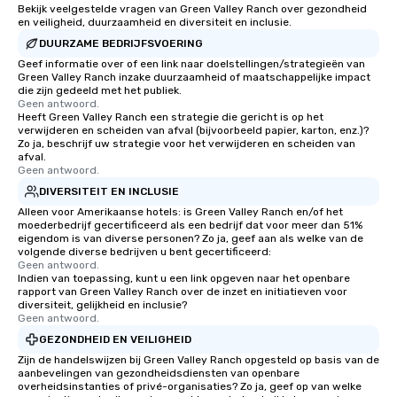
Bekijk veelgestelde vragen van Green Valley Ranch over gezondheid
en veiligheid, duurzaamheid en diversiteit en inclusie.
DUURZAME BEDRIJFSVOERING
Geef informatie over of een link naar doelstellingen/strategieën van
Green Valley Ranch inzake duurzaamheid of maatschappelijke impact
die zijn gedeeld met het publiek.
Geen antwoord.
Heeft Green Valley Ranch een strategie die gericht is op het
verwijderen en scheiden van afval (bijvoorbeeld papier, karton, enz.)?
Zo ja, beschrijf uw strategie voor het verwijderen en scheiden van
afval.
Geen antwoord.
DIVERSITEIT EN INCLUSIE
Alleen voor Amerikaanse hotels: is Green Valley Ranch en/of het
moederbedrijf gecertificeerd als een bedrijf dat voor meer dan 51%
eigendom is van diverse personen? Zo ja, geef aan als welke van de
volgende diverse bedrijven u bent gecertificeerd:
Geen antwoord.
Indien van toepassing, kunt u een link opgeven naar het openbare
rapport van Green Valley Ranch over de inzet en initiatieven voor
diversiteit, gelijkheid en inclusie?
Geen antwoord.
GEZONDHEID EN VEILIGHEID
Zijn de handelswijzen bij Green Valley Ranch opgesteld op basis van de
aanbevelingen van gezondheidsdiensten van openbare
overheidsinstanties of privé-organisaties? Zo ja, geef op van welke