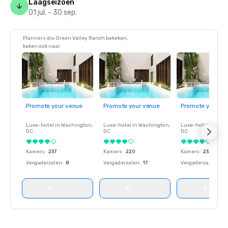
Laagseizoen
01 jul. - 30 sep.
Planners die Green Valley Ranch bekeken,
keken ook naar
Promote your venue
Promote your venue
Promote your ve
Luxe-hotel in
Washington
,
Luxe-hotel in
Washington
,
Luxe-hotel in
Wash
DC
DC
DC
Kamers
:
237
Kamers
:
220
Kamers
:
237
Vergaderzalen
:
8
Vergaderzalen
:
17
Vergaderzalen
:
8