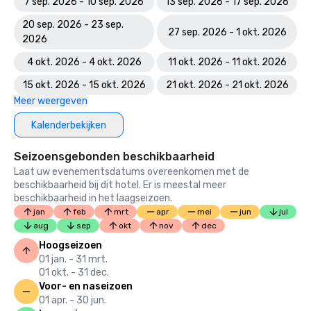
7 sep. 2026 - 10 sep. 2026
13 sep. 2026 - 17 sep. 2026
20 sep. 2026 - 23 sep.
27 sep. 2026 - 1 okt. 2026
2026
4 okt. 2026 - 4 okt. 2026
11 okt. 2026 - 11 okt. 2026
15 okt. 2026 - 15 okt. 2026
21 okt. 2026 - 21 okt. 2026
Meer weergeven
Kalenderbekijken
Seizoensgebonden beschikbaarheid
Laat uw evenementsdatums overeenkomen met de
beschikbaarheid bij dit hotel. Er is meestal meer
beschikbaarheid in het laagseizoen.
jan
feb
mrt
apr
mei
jun
jul
aug
sep
okt
nov
dec
Hoogseizoen
01 jan. - 31 mrt.
01 okt. - 31 dec.
Voor- en naseizoen
01 apr. - 30 jun.