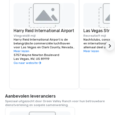
Harry Reid International Airport
Las Vegas Strip
Vliegveld
8 mijl
Recreatie
9 mijl
Harry Reid International Airport is de 
Nachtclubs, concerte
belangrijkste commerciële luchthaven 
en internationale hea
voor Las Vegas en Clark County, Nevada, 
allemaal deel uit van 
Verenigde Staten. De luchthaven ligt 
Meer lezen
entertainmentscene in
Meer lezen
acht kilometer ten zuiden van het 
5757 Wayne Newton Boulevard
van klassieke rock, te
centrum van Las Vegas, in het gebied 
Las Vegas, NV, US 89119
muziek of country hou
zonder rechtspersoonlijkheid van 
nachtleven van Las Ve
Ga naar website
Paradise in Clark County.
Green Valley Ranch b
een gratis pendeldien
luchthaven, die dageli
Aanbevolen leveranciers
Speciaal uitgezocht door Green Valley Ranch voor hun betrouwbare 
dienstverlening en soepele samenwerking.