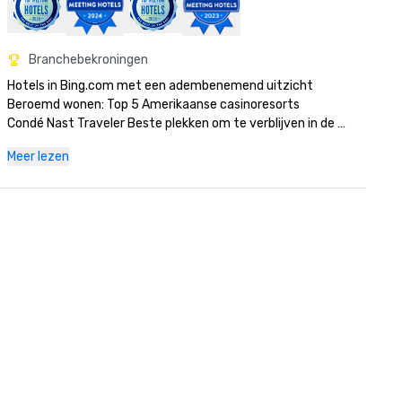
Branchebekroningen
Hotels in Bing.com met een adembenemend uitzicht

Beroemd wonen: Top 5 Amerikaanse casinoresorts

Condé Nast Traveler Beste plekken om te verblijven in de 
wereld

Meer lezen
Winnaar van de 100 Award van Fodor voor Global Icon

Las Vegas Review Journal Beste Kunstgalerie

Las Vegas Review Journal Best Strip Hotel

MLT Vacations Award voor kwaliteitsborging

Orbitz Best in Stay

Omhoog! Tijdschrift: Best verkozen hotel in de VS

Omhoog! Magazine Value Award

Beste attractie van USA Today: Fonteinen van Bellagio

World Travel Awards, het toonaangevende casinoresort van 
Noord-Amerika