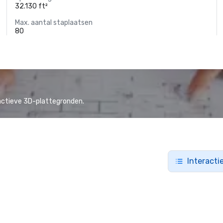
32.130 ft²
Max. aantal staplaatsen
80
actieve 3D-plattegronden.
Interacti