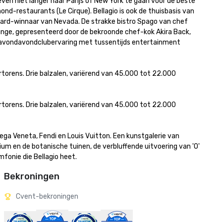
en niet langer naar Parijs of New York te gaan voor de beste 
nd-restaurants (Le Cirque). Bellagio is ook de thuisbasis van 
rd-winnaar van Nevada. De strakke bistro Spago van chef 
nge, gepresenteerd door de bekroonde chef-kok Akira Back, 
n avondavondclubervaring met tussentijds entertainment 
orens. Drie balzalen, variërend van 45.000 tot 22.000 


orens. Drie balzalen, variërend van 45.000 tot 22.000 


tega Veneta, Fendi en Louis Vuitton. Een kunstgalerie van 
m en de botanische tuinen, de verbluffende uitvoering van 'O' 
mfonie die Bellagio heet.
Bekroningen
Cvent-bekroningen