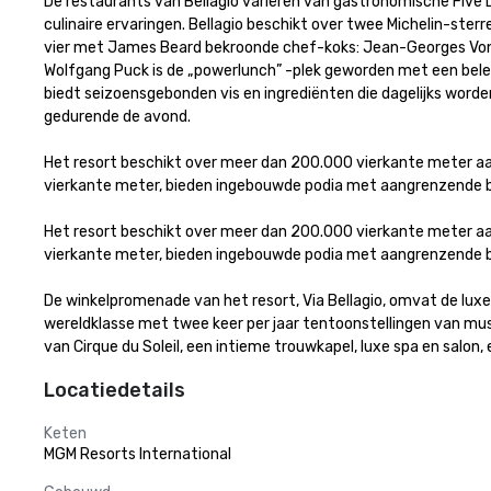
De restaurants van Bellagio variëren van gastronomische Five D
culinaire ervaringen. Bellagio beschikt over twee Michelin-sterr
vier met James Beard bekroonde chef-koks: Jean-Georges Vonge
Wolfgang Puck is de „powerlunch” -plek geworden met een bele
biedt seizoensgebonden vis en ingrediënten die dagelijks wor
gedurende de avond. 

Het resort beschikt over meer dan 200.000 vierkante meter aan
vierkante meter, bieden ingebouwde podia met aangrenzende bre
Het resort beschikt over meer dan 200.000 vierkante meter aan
vierkante meter, bieden ingebouwde podia met aangrenzende bre
De winkelpromenade van het resort, Via Bellagio, omvat de luxe w
wereldklasse met twee keer per jaar tentoonstellingen van mus
van Cirque du Soleil, een intieme trouwkapel, luxe spa en salon
Locatiedetails
Keten
MGM Resorts International