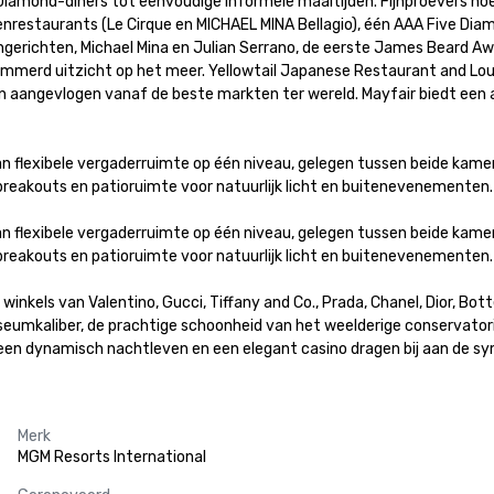
iamond-diners tot eenvoudige informele maaltijden. Fijnproevers hoev
enrestaurants (Le Cirque en MICHAEL MINA Bellagio), één AAA Five Diamo
richten, Michael Mina en Julian Serrano, de eerste James Beard Awa
mmerd uitzicht op het meer. Yellowtail Japanese Restaurant and Lou
den aangevlogen vanaf de beste markten ter wereld. Mayfair biedt ee
 flexibele vergaderruimte op één niveau, gelegen tussen beide kamert
akouts en patioruimte voor natuurlijk licht en buitenevenementen. 
 flexibele vergaderruimte op één niveau, gelegen tussen beide kamert
akouts en patioruimte voor natuurlijk licht en buitenevenementen. 
inkels van Valentino, Gucci, Tiffany and Co., Prada, Chanel, Dior, Bot
eumkaliber, de prachtige schoonheid van het weelderige conservatoriu
, een dynamisch nachtleven en een elegant casino dragen bij aan de sy
Merk
MGM Resorts International