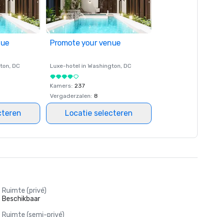
nue
Promote your venue
ton
, DC
Luxe-hotel in
Washington
, DC
Kamers
:
237
Vergaderzalen
:
8
cteren
Locatie selecteren
Ruimte (privé)
Beschikbaar
Ruimte (semi-privé)