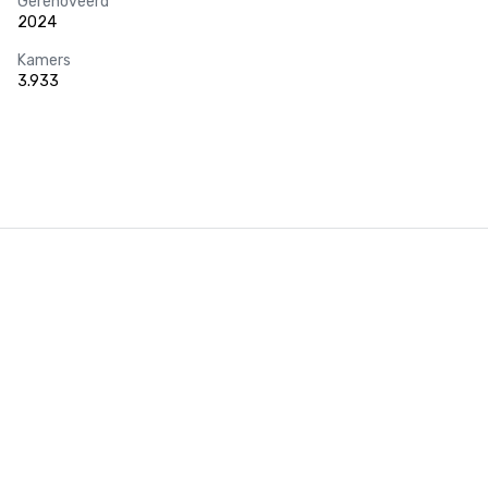
Gerenoveerd
2024
Kamers
3.933