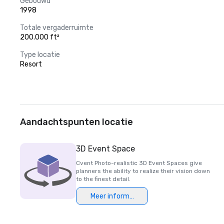
Gebouwd
1998
Totale vergaderruimte
200.000 ft²
Type locatie
Resort
Aandachtspunten locatie
3D Event Space
Cvent Photo-realistic 3D Event Spaces give
planners the ability to realize their vision down
to the finest detail.
Meer informatie