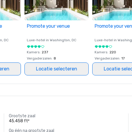
e
Promote your venue
Promote your ve
on
, DC
Luxe-hotel in
Washington
, DC
Luxe-hotel in
Washing
Kamers
:
237
Kamers
:
220
Vergaderzalen
:
8
Vergaderzalen
:
17
teren
Locatie selecteren
Locatie sele
Grootste zaal
45.458 ft²
Op één na grootste zaal