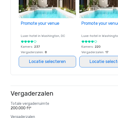
Promote your venue
Promote your venu
Luxe-hotel in
Washington
, DC
Luxe-hotel in
Washingt
Kamers
:
237
Kamers
:
220
Vergaderzalen
:
8
Vergaderzalen
:
17
Locatie selecteren
Locatie selec
Vergaderzalen
Totale vergaderruimte
200.000 ft²
Vergaderzalen