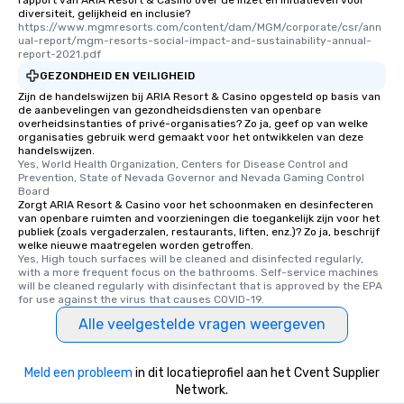
rapport van ARIA Resort & Casino over de inzet en initiatieven voor
diversiteit, gelijkheid en inclusie?
https://www.mgmresorts.com/content/dam/MGM/corporate/csr/ann
ual-report/mgm-resorts-social-impact-and-sustainability-annual-
report-2021.pdf
GEZONDHEID EN VEILIGHEID
Zijn de handelswijzen bij ARIA Resort & Casino opgesteld op basis van
de aanbevelingen van gezondheidsdiensten van openbare
overheidsinstanties of privé-organisaties? Zo ja, geef op van welke
organisaties gebruik werd gemaakt voor het ontwikkelen van deze
handelswijzen.
Yes, World Health Organization, Centers for Disease Control and 
Prevention, State of Nevada Governor and Nevada Gaming Control 
Board
Zorgt ARIA Resort & Casino voor het schoonmaken en desinfecteren
van openbare ruimten and voorzieningen die toegankelijk zijn voor het
publiek (zoals vergaderzalen, restaurants, liften, enz.)? Zo ja, beschrijf
welke nieuwe maatregelen worden getroffen.
Yes, High touch surfaces will be cleaned and disinfected regularly, 
with a more frequent focus on the bathrooms. Self-service machines 
will be cleaned regularly with disinfectant that is approved by the EPA 
for use against the virus that causes COVID-19.
Alle veelgestelde vragen weergeven
Meld een probleem
in dit locatieprofiel aan het Cvent Supplier
Network.