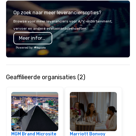
incredible lights of th
Op zoek naar meer leveranciersopties?
Strip or soaring throug
through the Grand Can
Browse voor meer leveranciers voor A/V, entertainment,
expeditions will creat
vervoer en andere evenementsbehoeften.
last a lifetime.
Meer informatie
Powered by
Geaffilieerde organisaties (2)
MGM Brand Microsite
Marriott Bonvoy