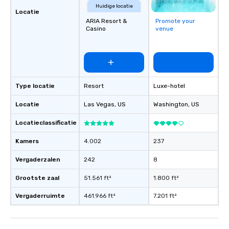
Huidige locatie
Locatie
ARIA Resort &
Promote your
Casino
venue
Type locatie
Resort
Luxe-hotel
Locatie
Las Vegas
, US
Washington
, US
Locatieclassificatie
Kamers
4.002
237
Vergaderzalen
242
8
Grootste zaal
51.561 ft²
1.800 ft²
Vergaderruimte
461.966 ft²
7.201 ft²