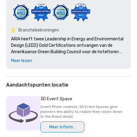
Branchebekroningen
ARIA heeft twee Leadership in Energy and Environmental 
Design (LEED) Gold Certifications ontvangen van de 
Amerikaanse Green Building Council voor de hoteltoren 
van ARIA Resort en het congrescentrum en het theater.

Meer lezen
Genomineerd als: toonaangevende casino resort 2010 van 
de Verenigde Staten

Aandachtspunten locatie
3D Event Space
Cvent Photo-realistic 3D Event Spaces give
planners the ability to realize their vision down
to the finest detail.
Meer informatie