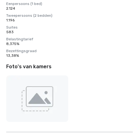
Eenpersoons (1 bed)
2.124
Tweepersoons (2 bedden)
1.196
Suites
583
Belastingtarief
8,375%
Bezettingsgraad
13,38%
Foto's van kamers