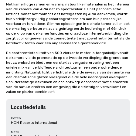
Met kamerhoge ramen en warme, natuurlijke materialen is het interieur 
van de kamers van ARIA net zo spectaculair als het panoramische 
uitzicht. Vanaf het moment dat hotelgasten bij ARIA aankomen, wordt 
hun verblijf zorgvuldig gechoreografeerd om aan hun persoonlijke 
voorkeuren te voldoen. Slimme oplossingen in de hele kamer zullen ook 
de ervaring verbeteren, zoals geïntegreerde bediening met één druk 
op de knop van de kamerfuncties en draadloze internetverbinding die 
zorgt voor ongeëvenaarde connectiviteit met zowel het internet als de 
hotelactiviteiten voor een ongeëvenaarde gastenservice.

De conferentiefaciliteit van 500 vierkante meter is toegankelijk vanuit 
de kamers via de promenade op de tweede verdieping die grenst aan 
het zwembad en biedt een eersteklas vergaderervaring met een 
unieke mix van verbluffende architectuur en een onderscheidende 
inrichting. Natuurlijk licht verlicht alle drie de niveaus van de ruimte via 
een dramatische glazen vliesgevel die de hele noordgevel overspant. 
Schilderachtige daktuinen en een ontwerp doordrenkt met elementen 
van de natuur creëren een omgeving die de zintuigen verwelkomt en 
zaken en plezier combineert.
Locatiedetails
Keten
MGM Resorts International
Merk