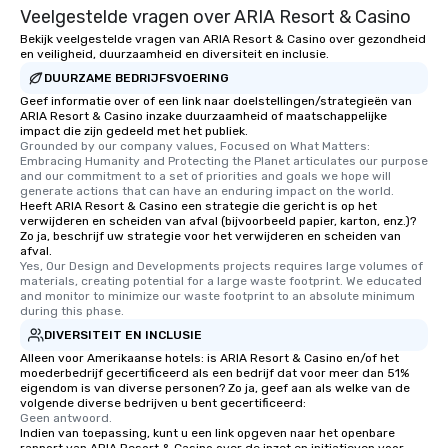
Veelgestelde vragen over ARIA Resort & Casino
Bekijk veelgestelde vragen van ARIA Resort & Casino over gezondheid
en veiligheid, duurzaamheid en diversiteit en inclusie.
DUURZAME BEDRIJFSVOERING
Geef informatie over of een link naar doelstellingen/strategieën van
ARIA Resort & Casino inzake duurzaamheid of maatschappelijke
impact die zijn gedeeld met het publiek.
Grounded by our company values, Focused on What Matters: 
Embracing Humanity and Protecting the Planet articulates our purpose 
and our commitment to a set of priorities and goals we hope will 
generate actions that can have an enduring impact on the world.
Heeft ARIA Resort & Casino een strategie die gericht is op het
verwijderen en scheiden van afval (bijvoorbeeld papier, karton, enz.)?
Zo ja, beschrijf uw strategie voor het verwijderen en scheiden van
afval.
Yes, Our Design and Developments projects requires large volumes of 
materials, creating potential for a large waste footprint. We educated 
and monitor to minimize our waste footprint to an absolute minimum 
during this phase.
DIVERSITEIT EN INCLUSIE
Alleen voor Amerikaanse hotels: is ARIA Resort & Casino en/of het
moederbedrijf gecertificeerd als een bedrijf dat voor meer dan 51%
eigendom is van diverse personen? Zo ja, geef aan als welke van de
volgende diverse bedrijven u bent gecertificeerd:
Geen antwoord.
Indien van toepassing, kunt u een link opgeven naar het openbare