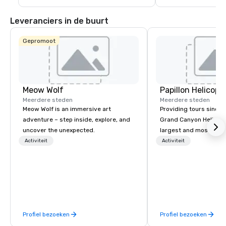
prijsuitreikingen en topconcerten.
The Park en T-Mobile 
elk wat wils. Ontdek 
opwinding van de ni
Leveranciers in de buurt
buurt van Las Vegas.
Gepromoot
Meow Wolf
Meerdere steden
Meerdere steden
Meow Wolf is an immersive art
Providing tours since 1
adventure – step inside, explore, and
Grand Canyon Helicopt
uncover the unexpected.
largest and most expe
operator in the Grand
Activiteit
Activiteit
the only company that f
length of the Grand Ca
more than 400,000 p
annually. Guests will relish in unique
one-of-a-kind experie
monumental destinati
Profiel bezoeken
Profiel bezoeken
their wanderlust. Whet
sightseeing excursion