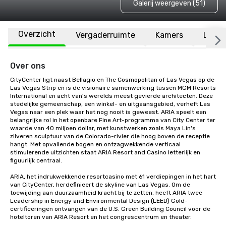
Galerij weergeven (51)
Overzicht
Vergaderruimte
Kamers
Locat
Over ons
CityCenter ligt naast Bellagio en The Cosmopolitan of Las Vegas op de 
Las Vegas Strip en is de visionaire samenwerking tussen MGM Resorts 
International en acht van's werelds meest gevierde architecten. Deze 
stedelijke gemeenschap, een winkel- en uitgaansgebied, verheft Las 
Vegas naar een plek waar het nog nooit is geweest. ARIA speelt een 
belangrijke rol in het openbare Fine Art-programma van City Center ter 
waarde van 40 miljoen dollar, met kunstwerken zoals Maya Lin's 
zilveren sculptuur van de Colorado-rivier die hoog boven de receptie 
hangt. Met opvallende bogen en ontzagwekkende verticaal 
stimulerende uitzichten staat ARIA Resort and Casino letterlijk en 
figuurlijk centraal.

ARIA, het indrukwekkende resortcasino met 61 verdiepingen in het hart 
van CityCenter, herdefinieert de skyline van Las Vegas. Om de 
toewijding aan duurzaamheid kracht bij te zetten, heeft ARIA twee 
Leadership in Energy and Environmental Design (LEED) Gold-
certificeringen ontvangen van de U.S. Green Building Council voor de 
hoteltoren van ARIA Resort en het congrescentrum en theater.
