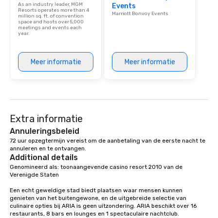
As an industry leader, MGM
Events
Resorts operates more than 4
Marriott Bonvoy Events
million sq. ft. of convention
space and hosts over 5,000
meetings and events each
year.
Meer informatie
Meer informatie
Extra informatie
Annuleringsbeleid
72 uur opzegtermijn vereist om de aanbetaling van de eerste nacht te 
annuleren en te ontvangen.
Additional details
Genomineerd als: toonaangevende casino resort 2010 van de 
Verenigde Staten

Een echt geweldige stad biedt plaatsen waar mensen kunnen 
genieten van het buitengewone, en de uitgebreide selectie van 
culinaire opties bij ARIA is geen uitzondering. ARIA beschikt over 16 
restaurants, 8 bars en lounges en 1 spectaculaire nachtclub.
