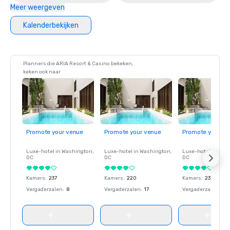
Meer weergeven
Kalenderbekijken
Planners die ARIA Resort & Casino bekeken,
keken ook naar
Promote your venue
Promote your venue
Promote your ve
Luxe-hotel in
Washington
,
Luxe-hotel in
Washington
,
Luxe-hotel in
Wash
DC
DC
DC
Kamers
:
237
Kamers
:
220
Kamers
:
237
Vergaderzalen
:
8
Vergaderzalen
:
17
Vergaderzalen
:
8