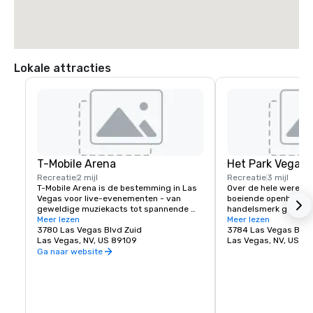
Lokale attracties
T-Mobile Arena
Het Park Vegas
Recreatie
2 mijl
Recreatie
3 mijl
T-Mobile Arena is de bestemming in Las 
Over de hele wereld z
Vegas voor live-evenementen - van 
boeiende openbare ru
geweldige muziekacts tot spannende 
handelsmerk geworde
sportevenementen - het zette een 
Meer lezen
steden en Las Vegas 
Meer lezen
nieuwe standaard voor wat 
3780 Las Vegas Blvd Zuid
uitzondering. MGM Re
3784 Las Vegas Blvd
entertainment betekent in de stad die 
Las Vegas, NV, US 89109
traditionele voetgan
Las Vegas, NV, US 8
het beste doet. De T-Mobile Arena met 
opnieuw bedacht doo
Ga naar website
20.000 zitplaatsen organiseert 
bestemming te creëren
spannende evenementen van 
beroemde Las Vegas St
wereldklasse met voor elk wat wils - van 
zoek bent naar een p
UFC, boksen, hockey, basketbal en 
komen met vrienden o
stierenrijden tot spraakmakende 
hap te nemen voor ee