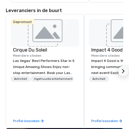
wereldklasse, waaron
speciale sportevenem
Leveranciers in de buurt
Super Bowl van 2024
Gepromoot
Cirque Du Soleil
Impact 4 Good
Meerdere steden
Meerdere steden
Las Vegas’ Best Performers Star in 5
Impact 4 Good is the o
Unique Amazing Shows Enjoy non-
bringing community se
stop entertainment. Book your Las
next event! Exciting a
Vegas show tickets.
team building activitie
Activiteit
Ingehuurde entertainment
Activiteit
of what we offer. Let u
best cause/beneficiary
manage the donation l
bring the spirit of co
to your group. From you
request through the d
Profiel bezoeken
Profiel bezoeken
event, Impact 4 Good h
details. Where are we? Nationwide