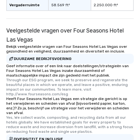
Vergaderruimte
58.569 ft²
2.250.000 ft²
Veelgestelde vragen over Four Seasons Hotel
Las Vegas
Bekijk veelgestelde vragen van Four Seasons Hotel Las Vegas over
gezondheid en veiligheid, duurzaamheid en diversiteit en inclusie.
DUURZAME BEDRIJFSVOERING
Geef informatie over of een link naar doelstellingen/strategieën van
Four Seasons Hotel Las Vegas inzake duurzaamheid of
maatschappelijke impact die zijn gedeeld met het publiek.
Through our ESG program, we seek to preserve and regenerate the 
beautiful places in which we operate, and leave a positive, enduring 
impact on our communities. To learn more, visit 
http://www.fourseasons.com/esg
Heeft Four Seasons Hotel Las Vegas een strategie die gericht is op
het verwijderen en scheiden van afval (bijvoorbeeld papier, karton,
enz.)? Zo ja, beschrijf uw strategie voor het verwijderen en scheiden
van afval.
Yes, We collect waste, composting, and recycling data from all our 
hotels globally. We have established goals for every property to 
reduce waste and increase diversion from landfill, with a strong focus 
on reducing food waste and single use plastics.
DIVERSITEIT EN INCLUSIE