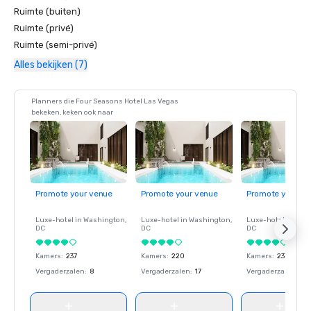
Ruimte (buiten)
Ruimte (privé)
Ruimte (semi-privé)
Alles bekijken (7)
Planners die Four Seasons Hotel Las Vegas
bekeken, keken ook naar
Promote your venue
Promote your venue
Promote your ve
Luxe-hotel in
Washington
,
Luxe-hotel in
Washington
,
Luxe-hotel in
Wash
DC
DC
DC
Kamers
:
237
Kamers
:
220
Kamers
:
237
Vergaderzalen
:
8
Vergaderzalen
:
17
Vergaderzalen
:
8