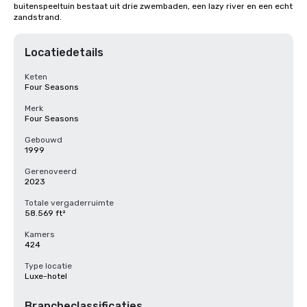
buitenspeeltuin bestaat uit drie zwembaden, een lazy river en een echt 
zandstrand.
Locatiedetails
Keten
Four Seasons
Merk
Four Seasons
Gebouwd
1999
Gerenoveerd
2023
Totale vergaderruimte
58.569 ft²
Kamers
424
Type locatie
Luxe-hotel
Brancheclassificaties