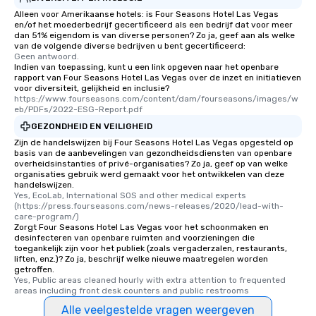
Alleen voor Amerikaanse hotels: is Four Seasons Hotel Las Vegas
en/of het moederbedrijf gecertificeerd als een bedrijf dat voor meer
dan 51% eigendom is van diverse personen? Zo ja, geef aan als welke
van de volgende diverse bedrijven u bent gecertificeerd:
Geen antwoord.
Indien van toepassing, kunt u een link opgeven naar het openbare
rapport van Four Seasons Hotel Las Vegas over de inzet en initiatieven
voor diversiteit, gelijkheid en inclusie?
https://www.fourseasons.com/content/dam/fourseasons/images/w
eb/PDFs/2022-ESG-Report.pdf
GEZONDHEID EN VEILIGHEID
Zijn de handelswijzen bij Four Seasons Hotel Las Vegas opgesteld op
basis van de aanbevelingen van gezondheidsdiensten van openbare
overheidsinstanties of privé-organisaties? Zo ja, geef op van welke
organisaties gebruik werd gemaakt voor het ontwikkelen van deze
handelswijzen.
Yes, EcoLab, International SOS and other medical experts 
(https://press.fourseasons.com/news-releases/2020/lead-with-
care-program/)
Zorgt Four Seasons Hotel Las Vegas voor het schoonmaken en
desinfecteren van openbare ruimten and voorzieningen die
toegankelijk zijn voor het publiek (zoals vergaderzalen, restaurants,
liften, enz.)? Zo ja, beschrijf welke nieuwe maatregelen worden
getroffen.
Yes, Public areas cleaned hourly with extra attention to frequented 
areas including front desk counters and public restrooms
Alle veelgestelde vragen weergeven