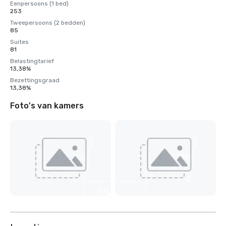
Eenpersoons (1 bed)
253
Tweepersoons (2 bedden)
85
Suites
81
Belastingtarief
13,38%
Bezettingsgraad
13,38%
Foto's van kamers
Nog 5
weergeven