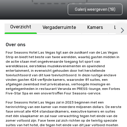
Galerij weergeven (18)
Overzicht
Vergaderruimte
Kamers
Locat
Over ons
Four Seasons Hotel Las Vegas ligt aan de zuidkant van de Las Vegas 
Strip en biedt het beste van twee werelden, waarbij gasten midden in 
de actie staan met ongeëvenaarde toegang tot sport van 
wereldklasse, eersteklas muziekevenementen en opwindend 
entertainment, in evenwicht gehouden door het herstellende 
toevluchtsoord van dit luxe toevluchtsoord. In deze rustige enclave 
vinden gasten 424 verfijnde kamers, waaronder 81 suites, een 
afgelegen zwembad met privécabanas, verhoogde mixologie en 
eetgelegenheden in restaurant Veranda en PRESS-lounge, een Forbes 
Five-Star Spa en een onovertroffen Four Seasons-service.

Four Seasons Hotel Las Vegas zal in 2023 beginnen met een 
herinrichting van een kamer van meerdere miljoenen dollars. De eerste 
fase omvat alle 404 standaardkamers, executive kamers en suites 
met één slaapkamer en zal naar verwachting tegen het einde van de 
zomer voltooid zijn. Fase twee zal zich richten op de twintig speciale 
suites van het hotel, die tegen het einde van dit jaar voltooid moeten 