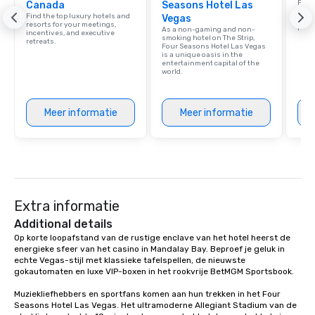
Find 
Canada
Seasons Hotel Las
resor
Find the top luxury hotels and
Vegas
ince
resorts for your meetings,
retre
As a non-gaming and non-
incentives, and executive
smoking hotel on The Strip,
retreats.
Four Seasons Hotel Las Vegas
is a unique oasis in the
entertainment capital of the
world.
Meer informatie
Meer informatie
Extra informatie
Additional details
Op korte loopafstand van de rustige enclave van het hotel heerst de 
energieke sfeer van het casino in Mandalay Bay. Beproef je geluk in 
echte Vegas-stijl met klassieke tafelspellen, de nieuwste 
gokautomaten en luxe VIP-boxen in het rookvrije BetMGM Sportsbook.

Muziekliefhebbers en sportfans komen aan hun trekken in het Four 
Seasons Hotel Las Vegas. Het ultramoderne Allegiant Stadium van de 