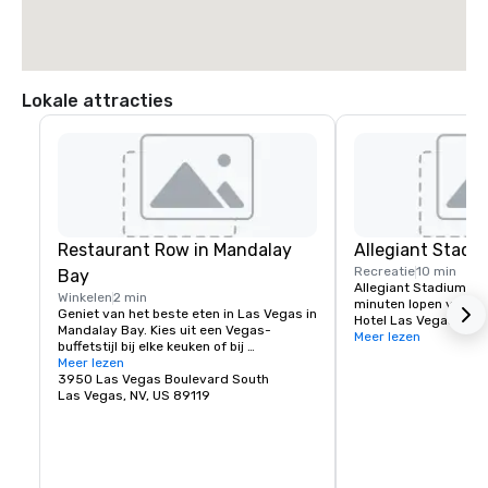
Lokale attracties
Restaurant Row in Mandalay
Allegiant Stadi
Recreatie
10 min
Bay
Allegiant Stadium ligt
Winkelen
2 min
minuten lopen van he
Geniet van het beste eten in Las Vegas in 
Hotel Las Vegas en is
Mandalay Bay. Kies uit een Vegas-
evenementenbestemm
Meer lezen
buffetstijl bij elke keuken of bij 
hoogtepunt de komst 
reserveringen voor lekker eten.
Meer lezen
Raiders van de NFL in
3950 Las Vegas Boulevard South
Stadium is gunstig g
Las Vegas, NV, US 89119
bezoekers als de lokal
volledig omheind en 
een capaciteit van 65
technologisch geava
de thuisbasis van he
NFL-team en biedt en