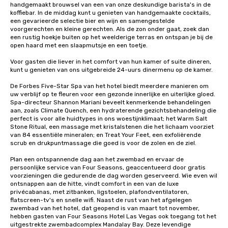
handgemaakt brouwsel van een van onze deskundige barista's in de 
koffiebar. In de middag kunt u genieten van handgemaakte cocktails, 
een gevarieerde selectie bier en wijn en samengestelde 
voorgerechten en kleine gerechten. Als de zon onder gaat, zoek dan 
een rustig hoekje buiten op het weelderige terras en ontspan je bij de 
open haard met een slaapmutsje en een toetje.

Voor gasten die liever in het comfort van hun kamer of suite dineren, 
kunt u genieten van ons uitgebreide 24-uurs dinermenu op de kamer.

De Forbes Five-Star Spa van het hotel biedt meerdere manieren om 
uw verblijf op te fleuren voor een gezonde innerlijke en uiterlijke gloed. 
Spa-directeur Shannon Mariani beveelt kenmerkende behandelingen 
aan, zoals Climate Quench, een hydraterende gezichtsbehandeling die 
perfect is voor alle huidtypes in ons woestijnklimaat; het Warm Salt 
Stone Ritual, een massage met kristalstenen die het lichaam voorziet 
van 84 essentiële mineralen; en Treat Your Feet, een exfoliërende 
scrub en drukpuntmassage die goed is voor de zolen en de ziel.

Plan een ontspannende dag aan het zwembad en ervaar de 
persoonlijke service van Four Seasons, geaccentueerd door gratis 
voorzieningen die gedurende de dag worden geserveerd. Wie even wil 
ontsnappen aan de hitte, vindt comfort in een van de luxe 
privécabanas, met zitbanken, ligstoelen, plafondventilatoren, 
flatscreen-tv's en snelle wifi. Naast de rust van het afgelegen 
zwembad van het hotel, dat geopend is van maart tot november, 
hebben gasten van Four Seasons Hotel Las Vegas ook toegang tot het 
uitgestrekte zwembadcomplex Mandalay Bay. Deze levendige 