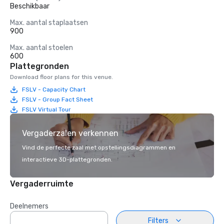
Beschikbaar
Max. aantal staplaatsen
900
Max. aantal stoelen
600
Plattegronden
Download floor plans for this venue.
FSLV - Capacity Chart
FSLV - Group Fact Sheet
FSLV Virtual Tour
Vergaderzalen verkennen
Vind de perfecte zaal met opstellingsdiagrammen en
interactieve 3D-plattegronden.
Vergaderruimte
Deelnemers
Filters