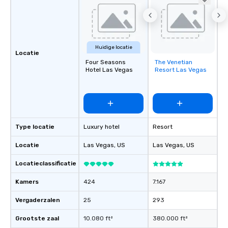
Huidige locatie
Locatie
Four Seasons
The Venetian
Removed from
Hotel Las Vegas
Resort Las Vegas
favorites
Type locatie
Luxury hotel
Resort
Locatie
Las Vegas
, US
Las Vegas
, US
Locatieclassificatie
Kamers
424
7.167
Vergaderzalen
25
293
Grootste zaal
10.080 ft²
380.000 ft²