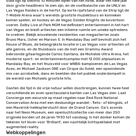
stad ligt op slechts 10 minuten lopen van het hotel, waar het hele jaar 
door grote headliners te zien zijn, en de voetbalactie van de UNLV en 
Las Vegas Raiders in de herfst. Op korte rijafstand van de Strip ligt de 
T-Mobile Arena waar's werelds grootste muziektours en komieken 
komen spelen, en hockey en de Vegas Golden Knights de boventoon 
voeren. Dolby Live at Park MGM herdefinieert entertainment in het hart 
van Vegas en biedt artiesten een intieme ruimte om unieke optredens 
te creëren. Bekijk wisselende residenties van megasterren zoals 
Bruno Mars, Usher en Maroon 5. In Mandalay Bay zelf bevindt zich het 
House of Blues, de belangrijkste locatie in Las Vegas voor artiesten uit 
alle genres, en de thuisbasis van de met een Grammy Award 
bekroonde gitaarlegende Carlos Santana; de Michelob Ultra Arena, het 
moderne sport- en entertainmentcomplex met 12.000 zitplaatsen in 
Mandalay Bay, en het thuisveld voor WNBA-kampioenen de Las Vegas 
Aces; en Michael Jackson ONE van Cirque du Soleil, een opwindende 
mix van acrobatiek, dans en beelden die het publiek onderdompelt in 
de wereld van Michaels grootste hits.

Gasten die tijd in de vrije natuur willen doorbrengen, kunnen twee heel 
verschillende en even spectaculaire kanten van Las Vegas zien. Laat 
Concierge een excursie op maat regelen naar Red Rock National 
Conservation Area met een deskundige wandel-, fiets- of klimgids, of 
een Maverick-helikoptervlucht door de Grand Canyon. Ga's avonds 
naar het Neon Museum, een openluchtcollectie van meer dan 250 
originele borden uit de jaren 1930 tot vandaag. In het donker komen de 
tekenen tot leven voor 'Brilliant', een nachtelijk lichtspektakel met 
augmented reality.
Webkoppelingen