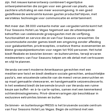
zijn. Het nieuwe kamerontwerp combineert eigentijdse 
ontwerpelementen die zorgen voor een gevoel van plaats, een 
zachtere uitstraling en een meer woonomgeving. In een goed 
gedefinieerde werkruimte kunnen gasten productief blijven, met 
eersteklas technologie voor communicatie en entertainment. 

Met meer dan 38.000 vierkante meter aan vergaderruimte komt het 
Four Seasons Hotel Las Vegas tegemoet aan de uiteenlopende 
behoeften van veeleisende groepsgasten met de verfijning, 
functionaliteit en service die ze van Four Seasons verwachten. De 
accommodatie zonder games biedt een omgeving zonder afleiding 
voor galabanketten, privérecepties, creatieve thema-evenementen en 
kleine groepsbijeenkomsten voor negen tot 900 personen. Het hotel 
biedt flexibele en besloten binnen- en buitenruimtes, terwijl ervaren 
medewerkers van Four Seasons helpen om elk detail met vertrouwen 
en stijl te plannen.

Veranda serveert moderne Amerikaanse gerechten met een 
mediterrane twist en biedt deelbare sociale gerechten, ambachtelijke 
pasta's, een wisselende selectie van de meest verse zeevruchten en 
op maat gemaakte vleeswaren, en handgemaakte seizoensdesserts. 
In het weekend biedt de beroemde brunch van Veranda een ruime 
keuze aan buffet- en à-la-carte-opties, samen met een kenmerkend 
ochtendmixologiemenu. Privé-dinerervaringen zijn beschikbaar in 
exclusieve eetruimtes binnen en buiten.

De binnen- en buitenlounge PRESS is het bruisende sociale centrum 
van Four Seasons Hotel Las Vegas. Begin de ochtend met een 