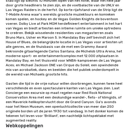
stad ligt op slechts 10 minuten lopen van het hotel, waar het hele jaar 
door grote headliners te zien zijn, en de voetbalactie van de UNLV en 
Las Vegas Raiders in de herfst. Op korte rijafstand van de Strip ligt de 
T-Mobile Arena waar's werelds grootste muziektours en komieken 
komen spelen, en hockey en de Vegas Golden Knights de boventoon 
voeren. Dolby Live at Park MGM herdefinieert entertainment in het hart 
van Vegas en biedt artiesten een intieme ruimte om unieke optredens 
te creëren. Bekijk wisselende residenties van megasterren zoals 
Bruno Mars, Usher en Maroon 5. In Mandalay Bay zelf bevindt zich het 
House of Blues, de belangrijkste locatie in Las Vegas voor artiesten uit 
alle genres, en de thuisbasis van de met een Grammy Award 
bekroonde gitaarlegende Carlos Santana; de Michelob Ultra Arena, het 
moderne sport- en entertainmentcomplex met 12.000 zitplaatsen in 
Mandalay Bay, en het thuisveld voor WNBA-kampioenen de Las Vegas 
Aces; en Michael Jackson ONE van Cirque du Soleil, een opwindende 
mix van acrobatiek, dans en beelden die het publiek onderdompelt in 
de wereld van Michaels grootste hits.

Gasten die tijd in de vrije natuur willen doorbrengen, kunnen twee heel 
verschillende en even spectaculaire kanten van Las Vegas zien. Laat 
Concierge een excursie op maat regelen naar Red Rock National 
Conservation Area met een deskundige wandel-, fiets- of klimgids, of 
een Maverick-helikoptervlucht door de Grand Canyon. Ga's avonds 
naar het Neon Museum, een openluchtcollectie van meer dan 250 
originele borden uit de jaren 1930 tot vandaag. In het donker komen de 
tekenen tot leven voor 'Brilliant', een nachtelijk lichtspektakel met 
augmented reality.
Webkoppelingen