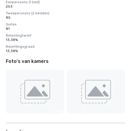
Eenpersoons (1 bed)
253
Tweepersoons (2 bedden)
85
Suites
81
Belastingtarief
13,38%
Bezettingsgraad
13,38%
Foto's van kamers
Nog 5
weergeven