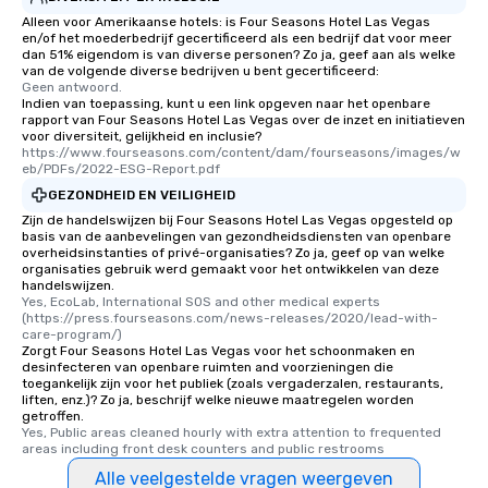
Alleen voor Amerikaanse hotels: is Four Seasons Hotel Las Vegas
en/of het moederbedrijf gecertificeerd als een bedrijf dat voor meer
dan 51% eigendom is van diverse personen? Zo ja, geef aan als welke
van de volgende diverse bedrijven u bent gecertificeerd:
Geen antwoord.
Indien van toepassing, kunt u een link opgeven naar het openbare
rapport van Four Seasons Hotel Las Vegas over de inzet en initiatieven
voor diversiteit, gelijkheid en inclusie?
https://www.fourseasons.com/content/dam/fourseasons/images/w
eb/PDFs/2022-ESG-Report.pdf
GEZONDHEID EN VEILIGHEID
Zijn de handelswijzen bij Four Seasons Hotel Las Vegas opgesteld op
basis van de aanbevelingen van gezondheidsdiensten van openbare
overheidsinstanties of privé-organisaties? Zo ja, geef op van welke
organisaties gebruik werd gemaakt voor het ontwikkelen van deze
handelswijzen.
Yes, EcoLab, International SOS and other medical experts 
(https://press.fourseasons.com/news-releases/2020/lead-with-
care-program/)
Zorgt Four Seasons Hotel Las Vegas voor het schoonmaken en
desinfecteren van openbare ruimten and voorzieningen die
toegankelijk zijn voor het publiek (zoals vergaderzalen, restaurants,
liften, enz.)? Zo ja, beschrijf welke nieuwe maatregelen worden
getroffen.
Yes, Public areas cleaned hourly with extra attention to frequented 
areas including front desk counters and public restrooms
Alle veelgestelde vragen weergeven