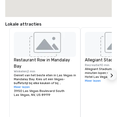
Lokale attracties
Restaurant Row in Mandalay
Allegiant Stadi
Recreatie
10 min
Bay
Allegiant Stadium ligt
Winkelen
2 min
minuten lopen van he
Geniet van het beste eten in Las Vegas in 
Hotel Las Vegas en is
Mandalay Bay. Kies uit een Vegas-
evenementenbestemm
Meer lezen
buffetstijl bij elke keuken of bij 
hoogtepunt de komst 
reserveringen voor lekker eten.
Meer lezen
Raiders van de NFL in
3950 Las Vegas Boulevard South
Stadium is gunstig g
Las Vegas, NV, US 89119
bezoekers als de lokal
volledig omheind en 
een capaciteit van 65
technologisch geava
de thuisbasis van he
NFL-team en biedt en