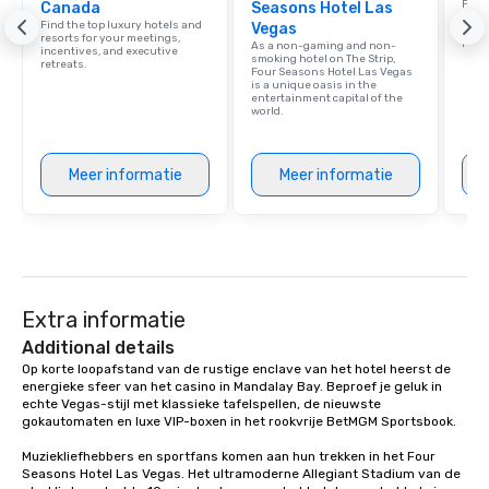
Find 
Canada
Seasons Hotel Las
resor
Find the top luxury hotels and
Vegas
ince
resorts for your meetings,
retre
As a non-gaming and non-
incentives, and executive
smoking hotel on The Strip,
retreats.
Four Seasons Hotel Las Vegas
is a unique oasis in the
entertainment capital of the
world.
Meer informatie
Meer informatie
Extra informatie
Additional details
Op korte loopafstand van de rustige enclave van het hotel heerst de 
energieke sfeer van het casino in Mandalay Bay. Beproef je geluk in 
echte Vegas-stijl met klassieke tafelspellen, de nieuwste 
gokautomaten en luxe VIP-boxen in het rookvrije BetMGM Sportsbook.

Muziekliefhebbers en sportfans komen aan hun trekken in het Four 
Seasons Hotel Las Vegas. Het ultramoderne Allegiant Stadium van de 