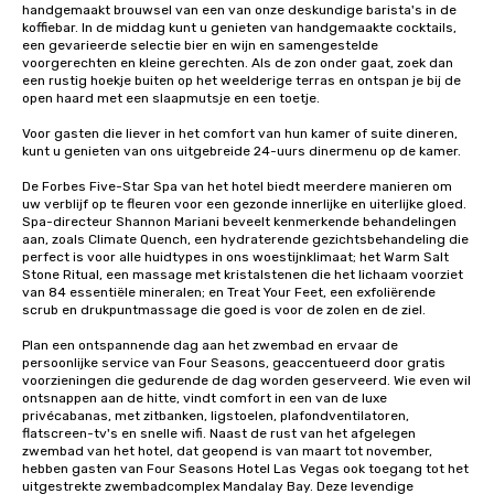
handgemaakt brouwsel van een van onze deskundige barista's in de 
koffiebar. In de middag kunt u genieten van handgemaakte cocktails, 
een gevarieerde selectie bier en wijn en samengestelde 
voorgerechten en kleine gerechten. Als de zon onder gaat, zoek dan 
een rustig hoekje buiten op het weelderige terras en ontspan je bij de 
open haard met een slaapmutsje en een toetje.

Voor gasten die liever in het comfort van hun kamer of suite dineren, 
kunt u genieten van ons uitgebreide 24-uurs dinermenu op de kamer.

De Forbes Five-Star Spa van het hotel biedt meerdere manieren om 
uw verblijf op te fleuren voor een gezonde innerlijke en uiterlijke gloed. 
Spa-directeur Shannon Mariani beveelt kenmerkende behandelingen 
aan, zoals Climate Quench, een hydraterende gezichtsbehandeling die 
perfect is voor alle huidtypes in ons woestijnklimaat; het Warm Salt 
Stone Ritual, een massage met kristalstenen die het lichaam voorziet 
van 84 essentiële mineralen; en Treat Your Feet, een exfoliërende 
scrub en drukpuntmassage die goed is voor de zolen en de ziel.

Plan een ontspannende dag aan het zwembad en ervaar de 
persoonlijke service van Four Seasons, geaccentueerd door gratis 
voorzieningen die gedurende de dag worden geserveerd. Wie even wil 
ontsnappen aan de hitte, vindt comfort in een van de luxe 
privécabanas, met zitbanken, ligstoelen, plafondventilatoren, 
flatscreen-tv's en snelle wifi. Naast de rust van het afgelegen 
zwembad van het hotel, dat geopend is van maart tot november, 
hebben gasten van Four Seasons Hotel Las Vegas ook toegang tot het 
uitgestrekte zwembadcomplex Mandalay Bay. Deze levendige 