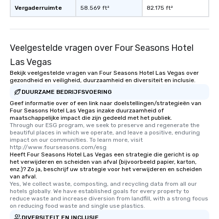
Vergaderruimte
58.569 ft²
82.175 ft²
Veelgestelde vragen over Four Seasons Hotel
Las Vegas
Bekijk veelgestelde vragen van Four Seasons Hotel Las Vegas over
gezondheid en veiligheid, duurzaamheid en diversiteit en inclusie.
DUURZAME BEDRIJFSVOERING
Geef informatie over of een link naar doelstellingen/strategieën van
Four Seasons Hotel Las Vegas inzake duurzaamheid of
maatschappelijke impact die zijn gedeeld met het publiek.
Through our ESG program, we seek to preserve and regenerate the 
beautiful places in which we operate, and leave a positive, enduring 
impact on our communities. To learn more, visit 
http://www.fourseasons.com/esg
Heeft Four Seasons Hotel Las Vegas een strategie die gericht is op
het verwijderen en scheiden van afval (bijvoorbeeld papier, karton,
enz.)? Zo ja, beschrijf uw strategie voor het verwijderen en scheiden
van afval.
Yes, We collect waste, composting, and recycling data from all our 
hotels globally. We have established goals for every property to 
reduce waste and increase diversion from landfill, with a strong focus 
on reducing food waste and single use plastics.
DIVERSITEIT EN INCLUSIE