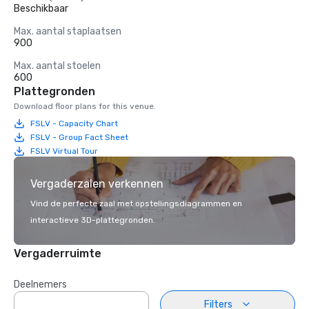
Beschikbaar
Max. aantal staplaatsen
900
Max. aantal stoelen
600
Plattegronden
Download floor plans for this venue.
FSLV - Capacity Chart
FSLV - Group Fact Sheet
FSLV Virtual Tour
Vergaderzalen verkennen
Vind de perfecte zaal met opstellingsdiagrammen en
interactieve 3D-plattegronden.
Vergaderruimte
Deelnemers
Filters