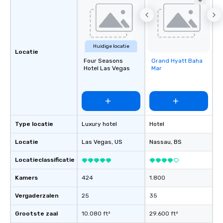
Huidige locatie
Locatie
Four Seasons
Grand Hyatt Baha
Removed from
Hotel Las Vegas
Mar
favorites
Type locatie
Luxury hotel
Hotel
Locatie
Las Vegas
, US
Nassau
, BS
Locatieclassificatie
Kamers
424
1.800
Vergaderzalen
25
35
Grootste zaal
10.080 ft²
29.600 ft²