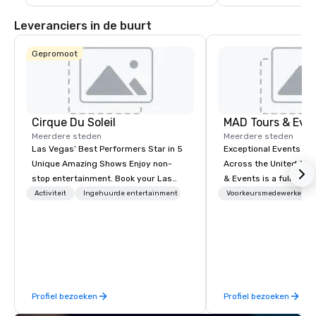
wereldklasse, waaron
speciale sportevenem
Leveranciers in de buurt
Super Bowl van 2024
Gepromoot
Cirque Du Soleil
MAD Tours & Eve
Meerdere steden
Meerdere steden
Las Vegas’ Best Performers Star in 5
Exceptional Events & 
Unique Amazing Shows Enjoy non-
Across the United States! MAD 
stop entertainment. Book your Las
& Events is a full-serv
Vegas show tickets.
Management Company s
Activiteit
Ingehuurde entertainment
Voorkeursmedewerkers
corporate events, incen
executive retreats, co
product launches, tea
programs, and luxury 
across the U.S. We provide end-to-
end support, includin
Profiel bezoeken
Profiel bezoeken
sourcing, accommodat
transportation, VIP ser