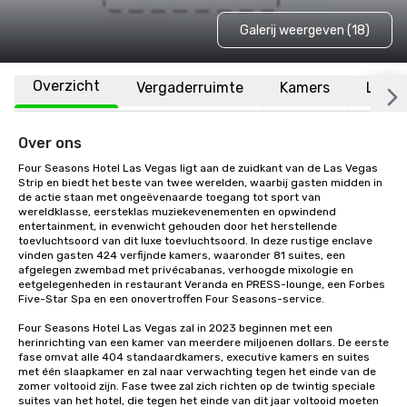
Galerij weergeven (18)
Overzicht
Vergaderruimte
Kamers
Locat
Over ons
Four Seasons Hotel Las Vegas ligt aan de zuidkant van de Las Vegas 
Strip en biedt het beste van twee werelden, waarbij gasten midden in 
de actie staan met ongeëvenaarde toegang tot sport van 
wereldklasse, eersteklas muziekevenementen en opwindend 
entertainment, in evenwicht gehouden door het herstellende 
toevluchtsoord van dit luxe toevluchtsoord. In deze rustige enclave 
vinden gasten 424 verfijnde kamers, waaronder 81 suites, een 
afgelegen zwembad met privécabanas, verhoogde mixologie en 
eetgelegenheden in restaurant Veranda en PRESS-lounge, een Forbes 
Five-Star Spa en een onovertroffen Four Seasons-service.

Four Seasons Hotel Las Vegas zal in 2023 beginnen met een 
herinrichting van een kamer van meerdere miljoenen dollars. De eerste 
fase omvat alle 404 standaardkamers, executive kamers en suites 
met één slaapkamer en zal naar verwachting tegen het einde van de 
zomer voltooid zijn. Fase twee zal zich richten op de twintig speciale 
suites van het hotel, die tegen het einde van dit jaar voltooid moeten 