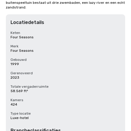
buitenspeeltuin bestaat uit drie zwembaden, een lazy river en een echt 
zandstrand.
Locatiedetails
Keten
Four Seasons
Merk
Four Seasons
Gebouwd
1999
Gerenoveerd
2023
Totale vergaderruimte
58.569 ft²
Kamers
424
Type locatie
Luxe-hotel
Brancheclassificaties