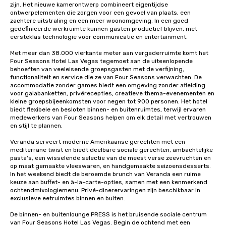
zijn. Het nieuwe kamerontwerp combineert eigentijdse 
ontwerpelementen die zorgen voor een gevoel van plaats, een 
zachtere uitstraling en een meer woonomgeving. In een goed 
gedefinieerde werkruimte kunnen gasten productief blijven, met 
eersteklas technologie voor communicatie en entertainment. 

Met meer dan 38.000 vierkante meter aan vergaderruimte komt het 
Four Seasons Hotel Las Vegas tegemoet aan de uiteenlopende 
behoeften van veeleisende groepsgasten met de verfijning, 
functionaliteit en service die ze van Four Seasons verwachten. De 
accommodatie zonder games biedt een omgeving zonder afleiding 
voor galabanketten, privérecepties, creatieve thema-evenementen en 
kleine groepsbijeenkomsten voor negen tot 900 personen. Het hotel 
biedt flexibele en besloten binnen- en buitenruimtes, terwijl ervaren 
medewerkers van Four Seasons helpen om elk detail met vertrouwen 
en stijl te plannen.

Veranda serveert moderne Amerikaanse gerechten met een 
mediterrane twist en biedt deelbare sociale gerechten, ambachtelijke 
pasta's, een wisselende selectie van de meest verse zeevruchten en 
op maat gemaakte vleeswaren, en handgemaakte seizoensdesserts. 
In het weekend biedt de beroemde brunch van Veranda een ruime 
keuze aan buffet- en à-la-carte-opties, samen met een kenmerkend 
ochtendmixologiemenu. Privé-dinerervaringen zijn beschikbaar in 
exclusieve eetruimtes binnen en buiten.

De binnen- en buitenlounge PRESS is het bruisende sociale centrum 
van Four Seasons Hotel Las Vegas. Begin de ochtend met een 