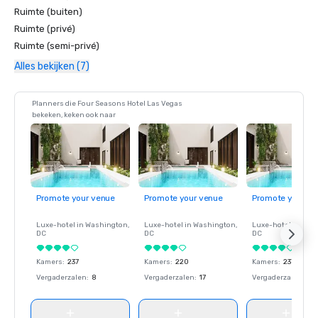
Ruimte (buiten)
Ruimte (privé)
Ruimte (semi-privé)
Alles bekijken (7)
Planners die Four Seasons Hotel Las Vegas
bekeken, keken ook naar
Promote your venue
Promote your venue
Promote your ve
Luxe-hotel in
Washington
,
Luxe-hotel in
Washington
,
Luxe-hotel in
Wash
DC
DC
DC
Kamers
:
237
Kamers
:
220
Kamers
:
237
Vergaderzalen
:
8
Vergaderzalen
:
17
Vergaderzalen
:
8