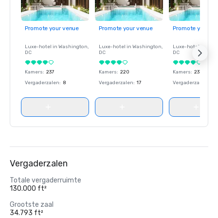
Promote your venue
Promote your venue
Promote your ve
Luxe-hotel in
Washington
,
Luxe-hotel in
Washington
,
Luxe-hotel in
Wash
DC
DC
DC
Kamers
:
237
Kamers
:
220
Kamers
:
237
Vergaderzalen
:
8
Vergaderzalen
:
17
Vergaderzalen
:
8
Vergaderzalen
Totale vergaderruimte
130.000 ft²
Grootste zaal
34.793 ft²