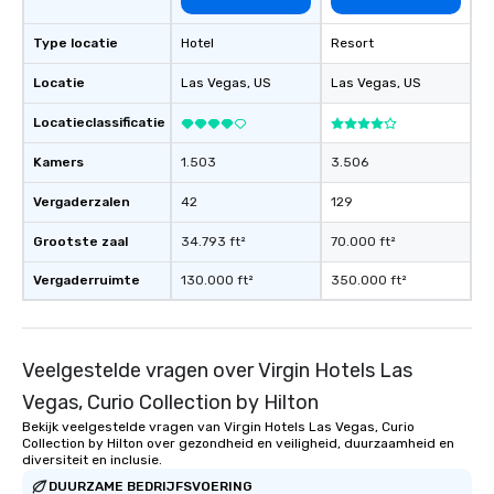
Type locatie
Hotel
Resort
Locatie
Las Vegas
, US
Las Vegas
, US
Locatieclassificatie
Kamers
1.503
3.506
Vergaderzalen
42
129
Grootste zaal
34.793 ft²
70.000 ft²
Vergaderruimte
130.000 ft²
350.000 ft²
Veelgestelde vragen over Virgin Hotels Las
Vegas, Curio Collection by Hilton
Bekijk veelgestelde vragen van Virgin Hotels Las Vegas, Curio
Collection by Hilton over gezondheid en veiligheid, duurzaamheid en
diversiteit en inclusie.
DUURZAME BEDRIJFSVOERING