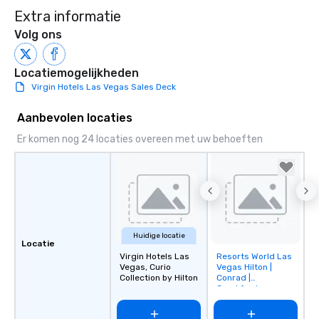
Extra informatie
Volg ons
Locatiemogelijkheden
Virgin Hotels Las Vegas Sales Deck
Aanbevolen locaties
Er komen nog 24 locaties overeen met uw behoeften
Huidige locatie
Locatie
Virgin Hotels Las
Resorts World Las
Removed from
Vegas, Curio
Vegas Hilton |
favorites
Collection by Hilton
Conrad |
Crockfords