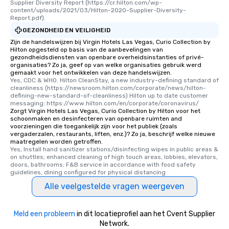
Supplier Diversity Report (https://cr.hilton.com/wp-
content/uploads/2021/03/Hilton-2020-Supplier-Diversity-
Report.pdf).
GEZONDHEID EN VEILIGHEID
Zijn de handelswijzen bij Virgin Hotels Las Vegas, Curio Collection by
Hilton opgesteld op basis van de aanbevelingen van
gezondheidsdiensten van openbare overheidsinstanties of privé-
organisaties? Zo ja, geef op van welke organisaties gebruik werd
gemaakt voor het ontwikkelen van deze handelswijzen.
Yes, CDC & WHO. Hilton CleanStay, a new industry-defining standard of 
cleanliness (https://newsroom.hilton.com/corporate/news/hilton-
defining-new-standard-of-cleanliness) Hilton up to date customer 
messaging: https://www.hilton.com/en/corporate/coronavirus/
Zorgt Virgin Hotels Las Vegas, Curio Collection by Hilton voor het
schoonmaken en desinfecteren van openbare ruimten and
voorzieningen die toegankelijk zijn voor het publiek (zoals
vergaderzalen, restaurants, liften, enz.)? Zo ja, beschrijf welke nieuwe
maatregelen worden getroffen.
Yes, Install hand sanitizer stations/disinfecting wipes in public areas & 
on shuttles; enhanced cleaning of high touch areas, lobbies, elevators, 
doors, bathrooms; F&B service in accordance with food safety 
guidelines, dining configured for physical distancing
Alle veelgestelde vragen weergeven
Meld een probleem
in dit locatieprofiel aan het Cvent Supplier
Network.