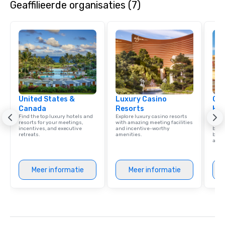
Geaffilieerde organisaties (7)
United States &
Luxury Casino
Cve
Canada
Resorts
Hot
Find the top luxury hotels and
Explore luxury casino resorts
Virgi
resorts for your meetings,
with amazing meeting facilities
memb
incentives, and executive
and incentive-worthy
by Hi
retreats.
amenities.
benef
and 
Meer informatie
Meer informatie