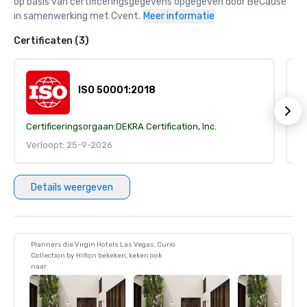
op basis van certificeringsgegevens opgegeven door BeCause 
in samenwerking met Cvent.
Meer informatie
Certificaten (3)
ISO 50001:2018
Certificeringsorgaan:
DEKRA Certification, Inc.
Ce
Verloopt: 25-9-2026
V
Details weergeven
Planners die Virgin Hotels Las Vegas, Curio
Collection by Hilton bekeken, keken ook
naar