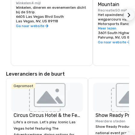
Winkelen
4 mijl
Mountain
Winkelen, dineren en evenementen dicht 
Recreatie
50 mijl
bij de Strip.
Het opwindende 3,5 mi
6605 Las Vegas Blvd South
wegparcours van Spr
Las Vegas, NV, US 89118
Motorsports Ranch, da
Ga naar website
verschillende configur
Meer lezen
geïnspireerd op wer
3601 South Highway 
en bevat spannende e
Pahrump, NV, US 89
Long Beach Grand Prix
Ga naar website
evenals een bocht die
van Moss Corner op d
International raceway
Veeleisende bestuurd
schuine bochten, blin
technische bochten di
Leveranciers in de buurt
camber zijn en tal va
rechte stukken.
Gepromoot
Circus Circus Hotel & the Festival Grounds
Show Ready Prod
Meerdere steden
Life’s a circus. Let’s play. Iconic Las
Show Ready Production
Vegas hotel featuring The
national event product
Adventuredome, dining options for