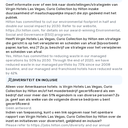
Geef informatie over of een link naar doelstellingen/strategieën van
Virgin Hotels Las Vegas, Curio Collection by Hilton inzake
duurzaamheid of maatschappelijke impact die zijn gedeeld met het
publiek.
Hilton has committed to cut our environmental footprint in half and 
double our social impact by 2030. Refer to our website, 
https://cr.hilton.com, for details on our award-winning Environmental, 
Social and Governance (ESG) programs.
Heeft Virgin Hotels Las Vegas, Curio Collection by Hilton een strategie
die gericht is op het verwijderen en scheiden van afval (bijvoorbeeld
papier, karton, enz.)? Zo ja, beschrijf uw strategie voor het verwijderen
en scheiden van afval.
Yes, Hilton has committed to reducing waste in our managed 
operations by 50% by 2030. Through the end of 2020, we have 
reduced waste in our managed portfolio by 73% since our 2008 
baseline, and our managed and franchised hotels have reduced waste 
by 62%.
DIVERSITEIT EN INCLUSIE
Alleen voor Amerikaanse hotels: is Virgin Hotels Las Vegas, Curio
Collection by Hilton en/of het moederbedrijf gecertificeerd als een
bedrijf dat voor meer dan 51% eigendom is van diverse personen? Zo
ja, geef aan als welke van de volgende diverse bedrijven u bent
gecertificeerd:
Geen antwoord.
Indien van toepassing, kunt u een link opgeven naar het openbare
rapport van Virgin Hotels Las Vegas, Curio Collection by Hilton over de
inzet en initiatieven voor diversiteit, gelijkheid en inclusie?
Please refer to https://jobs.hilton.com/diversity and our annual 