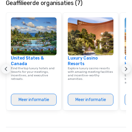
Geaffilieerde organisaties (7)
United States &
Luxury Casino
Cve
Canada
Resorts
Hot
Find the top luxury hotels and
Explore luxury casino resorts
Virgi
resorts for your meetings,
with amazing meeting facilities
memb
incentives, and executive
and incentive-worthy
by Hi
retreats.
amenities.
benef
and 
Meer informatie
Meer informatie