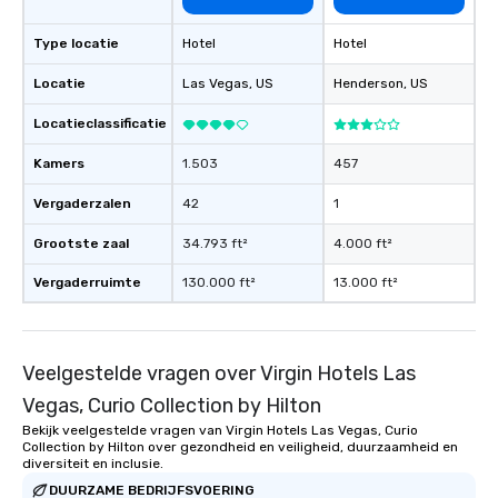
Type locatie
Hotel
Hotel
Locatie
Las Vegas
, US
Henderson
, US
Locatieclassificatie
Kamers
1.503
457
Vergaderzalen
42
1
Grootste zaal
34.793 ft²
4.000 ft²
Vergaderruimte
130.000 ft²
13.000 ft²
Veelgestelde vragen over Virgin Hotels Las
Vegas, Curio Collection by Hilton
Bekijk veelgestelde vragen van Virgin Hotels Las Vegas, Curio
Collection by Hilton over gezondheid en veiligheid, duurzaamheid en
diversiteit en inclusie.
DUURZAME BEDRIJFSVOERING