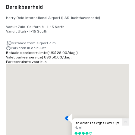
Bereikbaarheid
Harry Reid International Airport (LAS-luchthavencode)

Vanuit Zuid-Californië - I-15 North

Vanuit Utah - I-15 South
Distance from airport 3 mi
Parkeren in de buurt
Betaalde parkeerruimte
(
US$ 25,00
/
dag
)
Valet parkeerservice
(
US$ 30,00
/
dag
)
Parkeerruimte voor bus
The Westin Las Vegas Hotel & Spa
Hotel
4 van 5