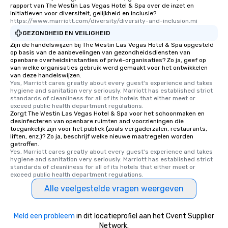
rapport van The Westin Las Vegas Hotel & Spa over de inzet en
initiatieven voor diversiteit, gelijkheid en inclusie?
https://www.marriott.com/diversity/diversity-and-inclusion.mi
GEZONDHEID EN VEILIGHEID
Zijn de handelswijzen bij The Westin Las Vegas Hotel & Spa opgesteld
op basis van de aanbevelingen van gezondheidsdiensten van
openbare overheidsinstanties of privé-organisaties? Zo ja, geef op
van welke organisaties gebruik werd gemaakt voor het ontwikkelen
van deze handelswijzen.
Yes, Marriott cares greatly about every guest's experience and takes 
hygiene and sanitation very seriously. Marriott has established strict 
standards of cleanliness for all of its hotels that either meet or 
exceed public health department regulations. 
Zorgt The Westin Las Vegas Hotel & Spa voor het schoonmaken en
desinfecteren van openbare ruimten and voorzieningen die
toegankelijk zijn voor het publiek (zoals vergaderzalen, restaurants,
liften, enz.)? Zo ja, beschrijf welke nieuwe maatregelen worden
getroffen.
Yes, Marriott cares greatly about every guest's experience and takes 
hygiene and sanitation very seriously. Marriott has established strict 
standards of cleanliness for all of its hotels that either meet or 
exceed public health department regulations. 
Alle veelgestelde vragen weergeven
Meld een probleem
in dit locatieprofiel aan het Cvent Supplier
Network.