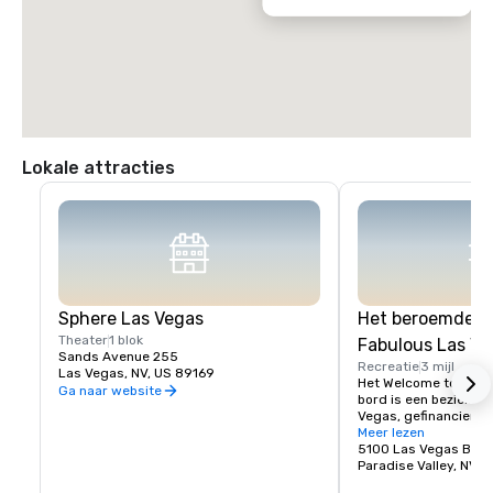
Lokale attracties
Sphere Las Vegas
Het beroemde bo
Theater
1 blok
Fabulous Las Ve
Sands Avenue 255
Recreatie
3 mijl
Las Vegas, NV, US 89169
Het Welcome to Fabu
Ga naar website
bord is een bezienswa
Vegas, gefinancierd i
daarna opgericht doo
Meer lezen
Het bord werd ontwor
5100 Las Vegas Blvd
Willis op verzoek van 
Paradise Valley, NV 8
plaatselijke verkoper,