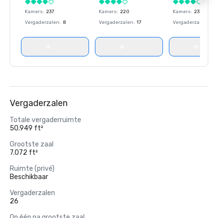
Kamers
:
237
Kamers
:
220
Kamers
:
237
Vergaderzalen
:
8
Vergaderzalen
:
17
Vergaderzalen
:
8
Vergaderzalen
Totale vergaderruimte
50.949 ft²
Grootste zaal
7.072 ft²
Ruimte (privé)
Beschikbaar
Vergaderzalen
26
Op één na grootste zaal