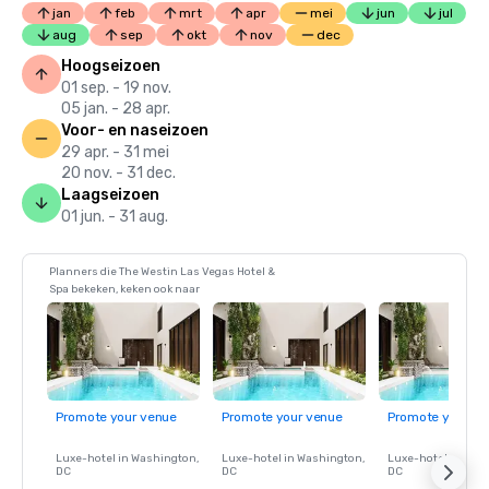
jan
feb
mrt
apr
mei
jun
jul
aug
sep
okt
nov
dec
Hoogseizoen
01 sep. - 19 nov.
05 jan. - 28 apr.
Voor- en naseizoen
29 apr. - 31 mei
20 nov. - 31 dec.
Laagseizoen
01 jun. - 31 aug.
Planners die The Westin Las Vegas Hotel &
Spa bekeken, keken ook naar
Promote your venue
Promote your venue
Promote your ve
Luxe-hotel in
Washington
,
Luxe-hotel in
Washington
,
Luxe-hotel in
Wash
DC
DC
DC