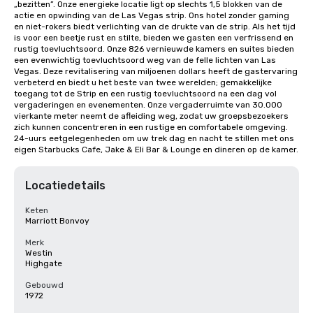
„bezitten”. Onze energieke locatie ligt op slechts 1,5 blokken van de 
actie en opwinding van de Las Vegas strip. Ons hotel zonder gaming 
en niet-rokers biedt verlichting van de drukte van de strip. Als het tijd 
is voor een beetje rust en stilte, bieden we gasten een verfrissend en 
rustig toevluchtsoord. Onze 826 vernieuwde kamers en suites bieden 
een evenwichtig toevluchtsoord weg van de felle lichten van Las 
Vegas. Deze revitalisering van miljoenen dollars heeft de gastervaring 
verbeterd en biedt u het beste van twee werelden; gemakkelijke 
toegang tot de Strip en een rustig toevluchtsoord na een dag vol 
vergaderingen en evenementen. Onze vergaderruimte van 30.000 
vierkante meter neemt de afleiding weg, zodat uw groepsbezoekers 
zich kunnen concentreren in een rustige en comfortabele omgeving. 
24-uurs eetgelegenheden om uw trek dag en nacht te stillen met ons 
eigen Starbucks Cafe, Jake & Eli Bar & Lounge en dineren op de kamer.
Locatiedetails
Keten
Marriott Bonvoy
Merk
Westin
Highgate
Gebouwd
1972