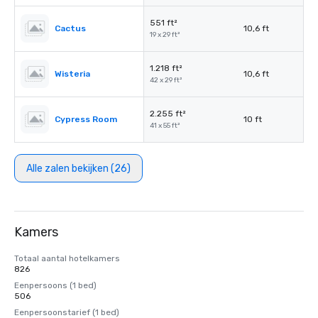
551 ft²
Cactus
10,6 ft
19 x 29 ft²
1.218 ft²
Wisteria
10,6 ft
42 x 29 ft²
2.255 ft²
Cypress Room
10 ft
41 x 55 ft²
Alle zalen bekijken (26)
Kamers
Totaal aantal hotelkamers
826
Eenpersoons (1 bed)
506
Eenpersoonstarief (1 bed)