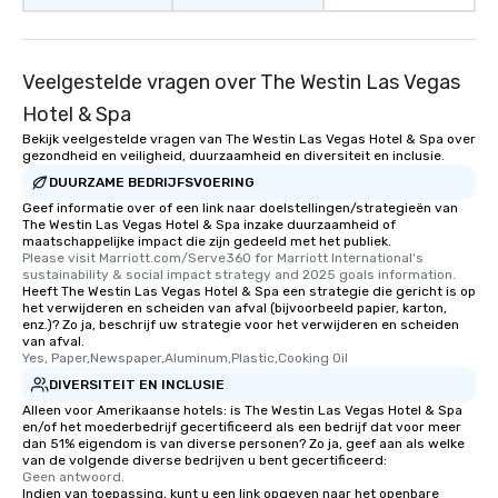
Veelgestelde vragen over The Westin Las Vegas
Hotel & Spa
Bekijk veelgestelde vragen van The Westin Las Vegas Hotel & Spa over
gezondheid en veiligheid, duurzaamheid en diversiteit en inclusie.
DUURZAME BEDRIJFSVOERING
Geef informatie over of een link naar doelstellingen/strategieën van
The Westin Las Vegas Hotel & Spa inzake duurzaamheid of
maatschappelijke impact die zijn gedeeld met het publiek.
Please visit Marriott.com/Serve360 for Marriott International's 
sustainability & social impact strategy and 2025 goals information.
Heeft The Westin Las Vegas Hotel & Spa een strategie die gericht is op
het verwijderen en scheiden van afval (bijvoorbeeld papier, karton,
enz.)? Zo ja, beschrijf uw strategie voor het verwijderen en scheiden
van afval.
Yes, Paper,Newspaper,Aluminum,Plastic,Cooking Oil
DIVERSITEIT EN INCLUSIE
Alleen voor Amerikaanse hotels: is The Westin Las Vegas Hotel & Spa
en/of het moederbedrijf gecertificeerd als een bedrijf dat voor meer
dan 51% eigendom is van diverse personen? Zo ja, geef aan als welke
van de volgende diverse bedrijven u bent gecertificeerd:
Geen antwoord.
Indien van toepassing, kunt u een link opgeven naar het openbare