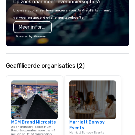
Op zoek naar meer leveranciersopties?
Browse voor meer leveranciers voor A/V, entertainment,
vervoer en andere evenementsbehoeften.
Meer informatie
Powered by
Geaffilieerde organisaties (2)
MGM Brand Microsite
Marriott Bonvoy
As an industry leader, MGM
Events
Resorts operates more than 4
Marriott Bonvoy Events
million sq. ft. of convention