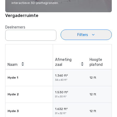
interactieve 3D-plattegronden.
Vergaderruimte
Deelnemers
Filters
Afmeting
Hoogte
Naam
zaal
plafond
1.360 ft²
Hyde 1
12 ft
34 x 40 ft²
1.530 ft²
Hyde 2
12 ft
51 x 30 ft²
1.632 ft²
Hyde 3
12 ft
51 x 32 ft²