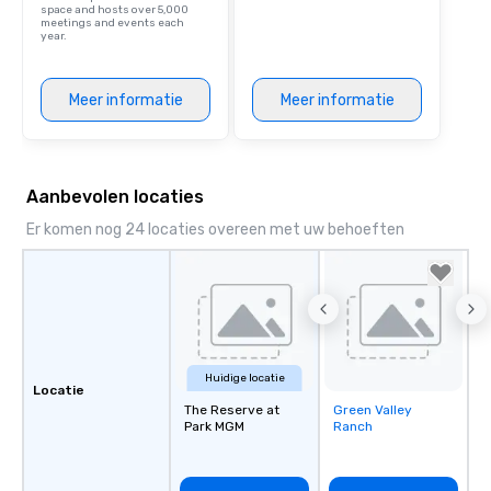
space and hosts over 5,000
meetings and events each
year.
Meer informatie
Meer informatie
Aanbevolen locaties
Er komen nog 24 locaties overeen met uw behoeften
Huidige locatie
Locatie
The Reserve at
Green Valley
Removed from
Park MGM
Ranch
favorites