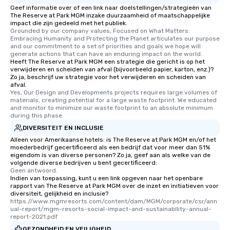
Geef informatie over of een link naar doelstellingen/strategieën van
The Reserve at Park MGM inzake duurzaamheid of maatschappelijke
impact die zijn gedeeld met het publiek.
Grounded by our company values, Focused on What Matters: 
Embracing Humanity and Protecting the Planet articulates our purpose 
and our commitment to a set of priorities and goals we hope will 
generate actions that can have an enduring impact on the world.
Heeft The Reserve at Park MGM een strategie die gericht is op het
verwijderen en scheiden van afval (bijvoorbeeld papier, karton, enz.)?
Zo ja, beschrijf uw strategie voor het verwijderen en scheiden van
afval.
Yes, Our Design and Developments projects requires large volumes of 
materials, creating potential for a large waste footprint. We educated 
and monitor to minimize our waste footprint to an absolute minimum 
during this phase.
DIVERSITEIT EN INCLUSIE
Alleen voor Amerikaanse hotels: is The Reserve at Park MGM en/of het
moederbedrijf gecertificeerd als een bedrijf dat voor meer dan 51%
eigendom is van diverse personen? Zo ja, geef aan als welke van de
volgende diverse bedrijven u bent gecertificeerd:
Geen antwoord.
Indien van toepassing, kunt u een link opgeven naar het openbare
rapport van The Reserve at Park MGM over de inzet en initiatieven voor
diversiteit, gelijkheid en inclusie?
https://www.mgmresorts.com/content/dam/MGM/corporate/csr/ann
ual-report/mgm-resorts-social-impact-and-sustainability-annual-
report-2021.pdf
GEZONDHEID EN VEILIGHEID