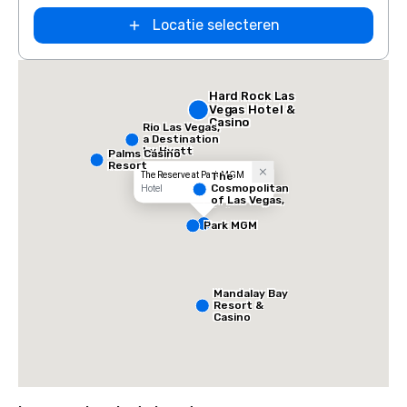
Locatie selecteren
Hard Rock Las
Vegas Hotel &
Casino
Rio Las Vegas,
a Destination
by Hyatt
Palms Casino
Hotel
Resort
The Reserve at Park MGM
The
Cosmopolitan
Hotel
of Las Vegas,
Autograph
Collection
Park MGM
Mandalay Bay
Resort &
Casino