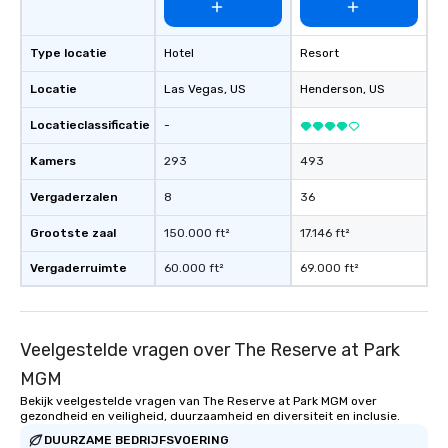
Type locatie
Hotel
Resort
Locatie
Las Vegas
, US
Henderson
, US
Locatieclassificatie
-
Kamers
293
493
Vergaderzalen
8
36
Grootste zaal
150.000 ft²
17.146 ft²
Vergaderruimte
60.000 ft²
69.000 ft²
Veelgestelde vragen over The Reserve at Park
MGM
Bekijk veelgestelde vragen van The Reserve at Park MGM over
gezondheid en veiligheid, duurzaamheid en diversiteit en inclusie.
DUURZAME BEDRIJFSVOERING