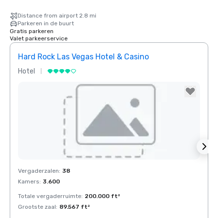
Distance from airport 2.8 mi
Parkeren in de buurt
Gratis parkeren
Valet parkeerservice
Hard Rock Las Vegas Hotel & Casino
Rio 
Hotel
Resor
Removed from favorites
Rem
Vergaderzalen
:
38
Verga
Kamers
:
3.600
Kamer
Totale vergaderruimte
:
200.000 ft²
Total
Grootste zaal
:
89.567 ft²
Groots