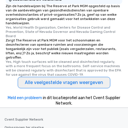
Zijn de handelswijzen bij The Reserve at Park MGM opgesteld op basis
van de aanbevelingen van gezondheidsdiensten van openbare
overheidsinstanties of privé-organisaties? Zo ja, geef op van welke
organisaties gebruik werd gemaakt voor het ontwikkelen van deze
handelswijzen.
Yes, World Health Organization, Centers for Disease Control and 
Prevention, State of Nevada Governor and Nevada Gaming Control 
Board
Zorgt The Reserve at Park MGM voor het schoonmaken en
desinfecteren van openbare ruimten and voorzieningen die
toegankelijk zijn voor het publiek (zoals vergaderzalen, restaurants,
liften, enz.)? Zo ja, beschrijf welke nieuwe maatregelen worden
getroffen.
Yes, High touch surfaces will be cleaned and disinfected regularly, 
with a more frequent focus on the bathrooms. Self-service machines 
will be cleaned regularly with disinfectant that is approved by the EPA 
for use against the virus that causes COVID-19.
Alle veelgestelde vragen weergeven
Meld een probleem
in dit locatieprofiel aan het Cvent Supplier
Network.
Cvent Supplier Network
Oplossingen ter plaatse