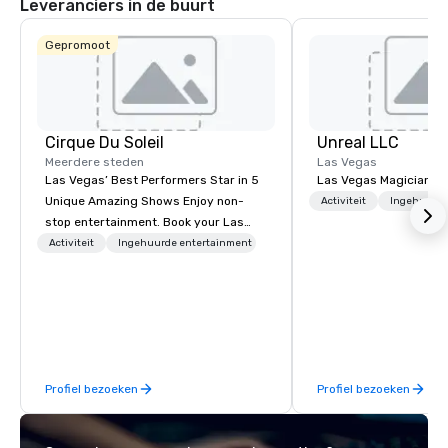
Leveranciers in de buurt
Gepromoot
Cirque Du Soleil
Unreal LLC
Meerdere steden
Las Vegas
Las Vegas’ Best Performers Star in 5
Las Vegas Magician an
Unique Amazing Shows Enjoy non-
Activiteit
Ingehuurde
stop entertainment. Book your Las
Vegas show tickets.
Activiteit
Ingehuurde entertainment
Profiel bezoeken
Profiel bezoeken