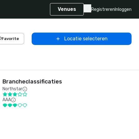
Venues
Registreren
Inloggen
Locatie selecteren
Favorite
Brancheclassificaties
Northstar
AAA