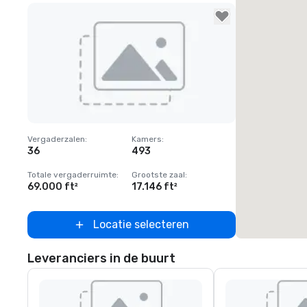
Removed from favorites
Vergaderzalen
:
Kamers
:
36
493
Totale vergaderruimte
:
Grootste zaal
:
69.000 ft²
17.146 ft²
Locatie selecteren
Leveranciers in de buurt