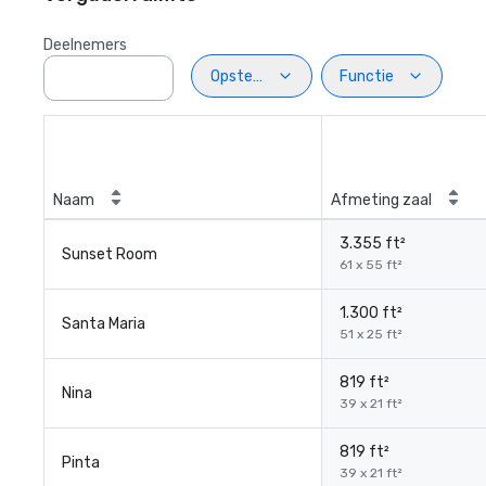
Deelnemers
Opstelling
Functie
Naam
Afmeting zaal
3.355 ft²
Sunset Room
61 x 55 ft²
1.300 ft²
Santa Maria
51 x 25 ft²
819 ft²
Nina
39 x 21 ft²
819 ft²
Pinta
39 x 21 ft²