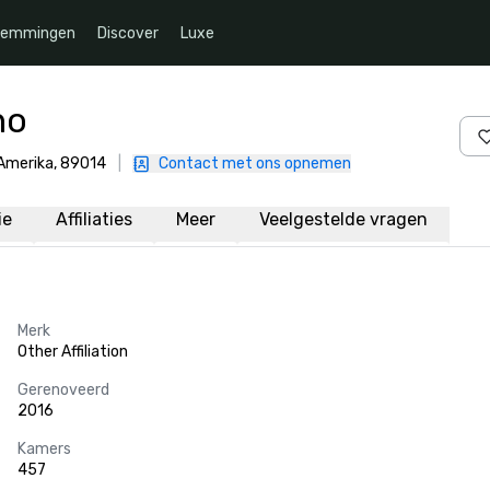
temmingen
Discover
Luxe
no
 Amerika, 89014
|
Contact met ons opnemen
ie
Affiliaties
Meer
Veelgestelde vragen
Merk
Other Affiliation
Gerenoveerd
2016
Kamers
457