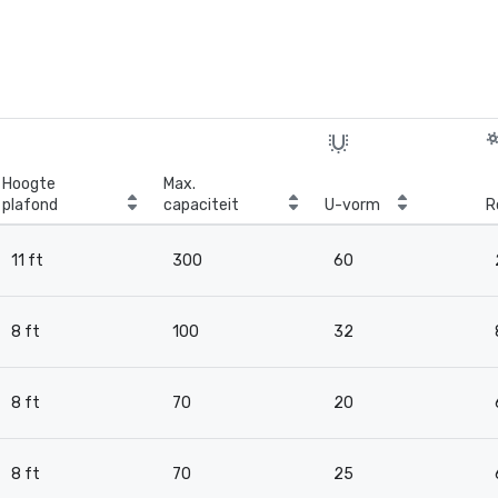
Hoogte
Max.
plafond
capaciteit
U-vorm
R
11 ft
300
60
8 ft
100
32
8 ft
70
20
8 ft
70
25