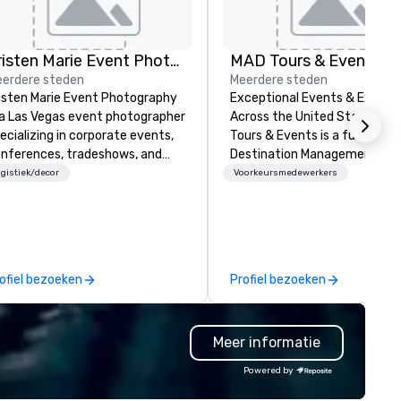
Kristen Marie Event Photography
MAD Tours & Events
erdere steden
Meerdere steden
isten Marie Event Photography
Exceptional Events & Experi
 a Las Vegas event photographer
Across the United States! MAD
ecializing in corporate events,
Tours & Events is a full-servi
nferences, tradeshows, and
Destination Management
mpany headshots. We offer
Company specializing in corp
gistiek/decor
Voorkeursmedewerkers
ean, elevated, professional
events, incentive trips, exec
otography that captures the
retreats, conferences, produ
ergy and essence of your
launches, team-building
ent.
programs, and luxury group tr
across the U.S. We provide end-
ofiel bezoeken
Profiel bezoeken
to-end support, including ve
sourcing, accommodations,
transportation, VIP services,
Meer informatie
dining programs, entertainme
themed events, exclusive
Powered by
experiences, and on-site
coordination. From small