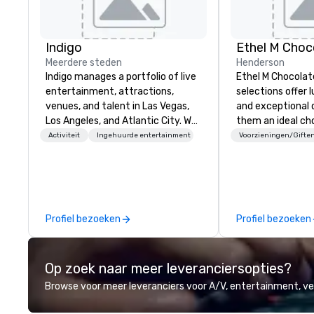
Indigo
Ethel M Choc
Meerdere steden
Henderson
Indigo manages a portfolio of live
Ethel M Chocolat
entertainment, attractions,
selections offer l
venues, and talent in Las Vegas,
and exceptional 
Los Angeles, and Atlantic City. We
them an ideal cho
specialize in business to business
occasions, corpo
Activiteit
Ingehuurde entertainment
Voorzieningen/Gifte
relationship sales. Our friendly
gifts, or company
team is here to help you and your
Whether you’re e
clients deliver exceptional
appreciation to 
experiences. Indigo is not a third
their hard work, 
party; we work on behalf of the
partners for thei
Profiel bezoeken
Profiel bezoeken
Producers to provide best rates, a
thanking clients f
direct line of communication, and
or celebrating a 
unparalleled customer service.
premium chocola
Op zoek naar meer leveranciersopties?
Ethel M Chocolat
lasting impressio
Browse voor meer leveranciers voor A/V, entertainment, 
custom sleeves f
chocolates, allow