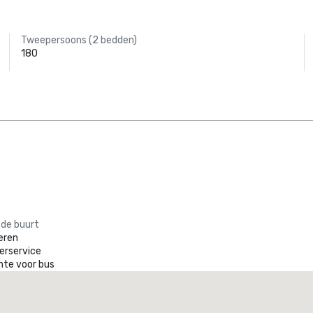
Tweepersoons (2 bedden)
180
 de buurt
eren
erservice
mte voor bus