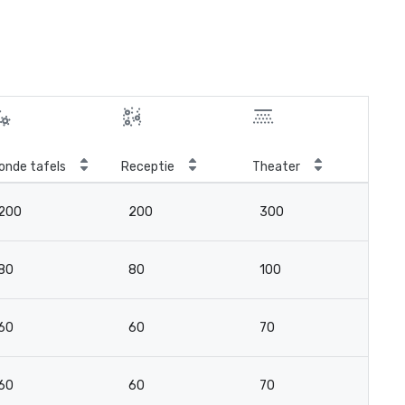
onde tafels
Receptie
Theater
Kla
200
200
300
16
80
80
100
6
60
60
70
3
60
60
70
4