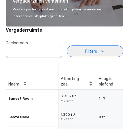
Vergaderzalen verkennen
Vind de perfecte zaal met opstellingsdiagrammen en
interactieve 3D-plattegronden.
Vergaderruimte
Deelnemers
Filters
Afmeting
Hoogte
Naam
zaal
plafond
3.355 ft²
Sunset Room
11 ft
61 x 55 ft²
1.300 ft²
Santa Maria
8 ft
51 x 25 ft²