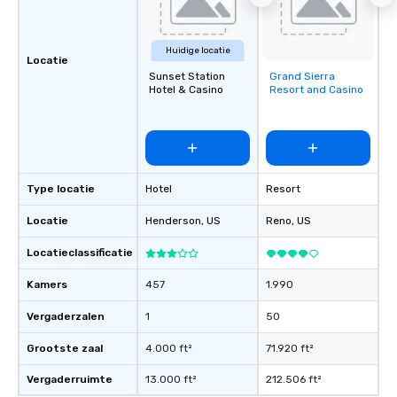
Huidige locatie
Locatie
Sunset Station
Grand Sierra
Removed from
Hotel & Casino
Resort and Casino
favorites
Type locatie
Hotel
Resort
Locatie
Henderson
, US
Reno
, US
Locatieclassificatie
Kamers
457
1.990
Vergaderzalen
1
50
Grootste zaal
4.000 ft²
71.920 ft²
Vergaderruimte
13.000 ft²
212.506 ft²