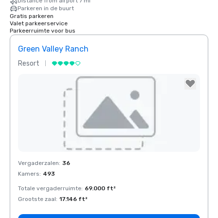
Distance from airport 7 mi
Parkeren in de buurt
Gratis parkeren
Valet parkeerservice
Parkeerruimte voor bus
Green Valley Ranch
Resort
Removed from favorites
Vergaderzalen
:
36
Kamers
:
493
Totale vergaderruimte
:
69.000 ft²
Grootste zaal
:
17.146 ft²