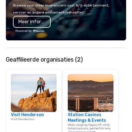
sleeves for our chocol
Browse voor meer leveranciers voor A/V, entertainment,
you to create a truly u
vervoer en andere evenementsbehoeften.
any event. Enjoy our w
Meer informatie
service and an elevat
experience that sets yo
Powered by
Geaffilieerde organisaties (2)
Visit Henderson
Station Casinos
Visit Henderson
Meetings & Events
Wide-ranging Vegas off-strip
hotel/casinos, perfect for any