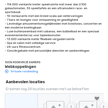
- 114.000 vierkante meter speelruimte met meer dan 2.100 
gokautomaten, 35 speeltafels en een ultramodern race- en 
sportsbook

- 10 restaurants met een breed scala aan eetervaringen

- 7 bars en lounges voor ontspanning en gezelligheid

- Levendige amusementsmogelijkheden met liveshows, concerten en 
een moderne bowlingbaan

- Luxe buitenzwembad met cabanas, een bubbelbad en een speciaal 
evenemententerras voor bijeenkomsten

- 13.000 vierkante meter flexibele vergaderruimte 

- Spa en salon met volledige service 

- 24-uurs fitnesscentrum 

- Conciërgebalie met persoonlijke diensten en aanbevelingen 

100% ROOKVRIJE KAMERS
Webkoppelingen
Virtuele rondleiding
Aanbevolen locaties
Er komen nog 24 locaties overeen met uw behoeften