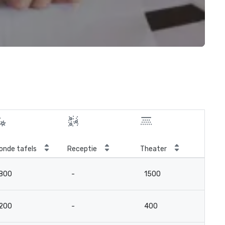
onde tafels
Receptie
Theater
Kla
800
-
1500
5
200
-
400
12