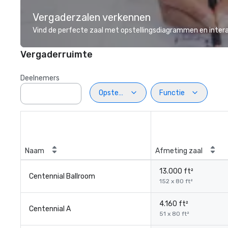
Vergaderzalen verkennen
Vind de perfecte zaal met opstellingsdiagrammen en inter
Vergaderruimte
Deelnemers
Opstelling
Functie
Naam
Afmeting zaal
13.000 ft²
Centennial Ballroom
152 x 80 ft²
4.160 ft²
Centennial A
51 x 80 ft²