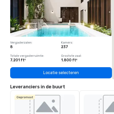
Vergaderzalen
:
Kamers
:
V
8
237
1
Totale vergaderruimte
:
Grootste zaal
:
T
7.201 ft²
1.800 ft²
1
Locatie selecteren
Leveranciers in de buurt
Gepromoot