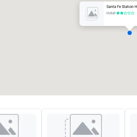
Santa Fe Station H
Hotel
•
2 van 5
ergaderzalen
:
Kamers
:
7
220
otale vergaderruimte
:
Grootste zaal
:
2.000 ft²
4.100 ft²
Locatie selecteren