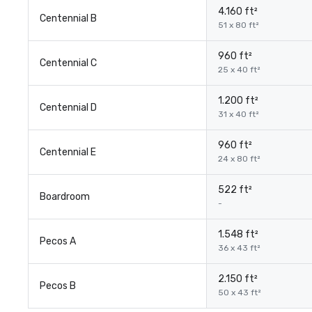
4.160 ft²
Centennial B
51 x 80 ft²
960 ft²
Centennial C
25 x 40 ft²
1.200 ft²
Centennial D
31 x 40 ft²
960 ft²
Centennial E
24 x 80 ft²
522 ft²
Boardroom
-
1.548 ft²
Pecos A
36 x 43 ft²
2.150 ft²
Pecos B
50 x 43 ft²