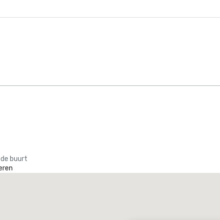
 de buurt
eren
Promote your venue
uxe-hotel