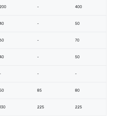
200
-
400
12
40
-
50
3
60
-
70
4
40
-
50
3
-
-
-
-
50
85
80
4
130
225
225
9