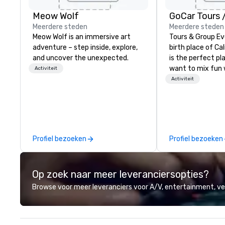
Meow Wolf
Meerdere steden
Meerdere steden
Meow Wolf is an immersive art
Tours & Group Ev
adventure – step inside, explore,
birth place of Cal
and uncover the unexpected.
is the perfect pla
want to mix fun 
Activiteit
recreation with b
Activiteit
an engaging, fun
experience. Our staff will build you
a custom event 
up or we can mod
existing activiti
Profiel bezoeken
Profiel bezoeken
exact needs. Our
greatly enhanced 
scoreboard, phot
Op zoek naar meer leveranciersopties?
activities, 3D na
augmented realit
Browse voor meer leveranciers voor A/V, entertainment, 
presented on the
device. We can also incorporate
our Speedboat A