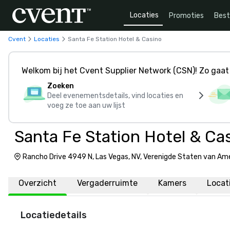
Locaties
Promoties
Bes
Cvent
Locaties
Santa Fe Station Hotel & Casino
Welkom bij het Cvent Supplier Network (CSN)! Zo gaat 
Zoeken
Deel evenementsdetails, vind locaties en
voeg ze toe aan uw lijst
Santa Fe Station Hotel & Ca
Rancho Drive 4949 N, Las Vegas, NV, Verenigde Staten van Am
Overzicht
Vergaderruimte
Kamers
Locat
Locatiedetails