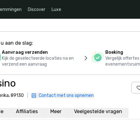
temmingen
Discover
Luxe
u aan de slag:
Aanvraag verzenden
Boeking
Kijk de geselecteerde locaties na en
Vergelijk offerte
verzend een aanvraag
evenementsruim
sino
erika, 89130
|
Contact met ons opnemen
ie
Affiliaties
Meer
Veelgestelde vragen