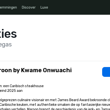
temmingen
Discover
Luxe
ies
egas
roon by Kwame Onwuachi
: een Caribisch steakhouse

eind 2025 aan

elgeprezen culinaire visionair en met James Beard Award bekroonde c
 Caribische keuken, met authentieke smaken die op fantasierijke nie
rhalen vertellen. Maroon brengt de geschiedenis van de jerk- en Jam