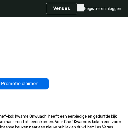
Venues
Registreren
Inloggen
Promotie claimen
hef-kok Kwame Onwuachi heeft een eerbiedige en gedurfde kijk 
uwe manieren tot leven komen. Voor Chef Kwame is koken een vorm 
aicaanse keuken naar een nieuw publiek en duwt het Las Vegas 