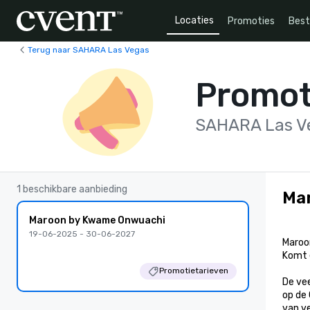
Locaties
Promoties
Bes
Terug naar SAHARA Las Vegas
Promot
SAHARA Las V
1 beschikbare aanbieding
Ma
Maroon by Kwame Onwuachi
19-06-2025 - 30-06-2027
Maroon
Komt 
Promotietarieven
De ve
op de
van ve