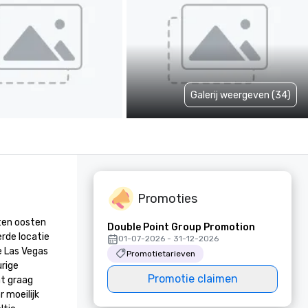
Galerij weergeven (34)
Promoties
ten oosten 
Double Point Group Promotion
rde locatie 
01-07-2026 - 31-12-2026
 Las Vegas 
Promotietarieven
rige 
Promotie claimen
t graag 
moeilijk 