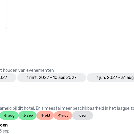
 het houden van evenementen
2027
1 mrt. 2027 - 10 apr. 2027
1 jun. 2027 - 31 au
 bij dit hotel. Er is meestal meer beschikbaarheid in het laagseiz
aug
sep
okt
nov
dec
zoen
5 sep.