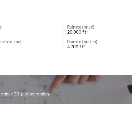
al
Ruimte (privé)
20.000 ft²
ootste zaal
Ruimte (buiten)
4.700 ft²
actieve 3D-plattegronden.