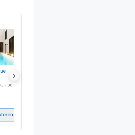
nue
Promote your venue
ton
, DC
Luxe-hotel in
Washington
, DC
Kamers
:
237
Vergaderzalen
:
8
cteren
Locatie selecteren