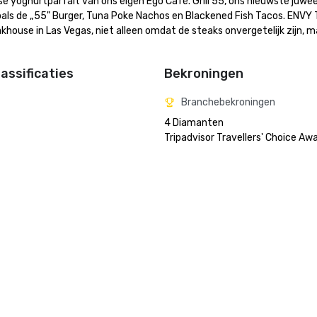
se yoghurtparfait van ons eigen Ego Café. Grill 55, ons nieuwste juweel
als de „55" Burger, Tuna Poke Nachos en Blackened Fish Tacos. ENVY 
use in Las Vegas, niet alleen omdat de steaks onvergetelijk zijn, ma
assificaties
Bekroningen
Branchebekroningen
4 Diamanten

Tripadvisor Travellers' Choice A