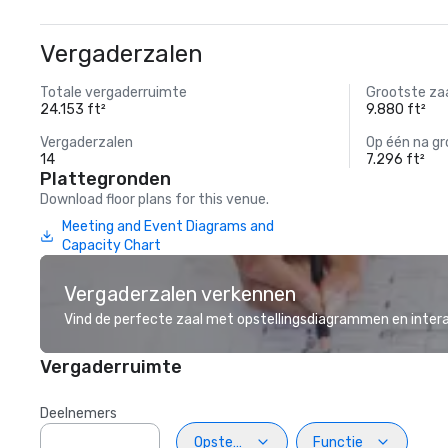
Vergaderzalen
Totale vergaderruimte
Grootste za
24.153 ft²
9.880 ft²
Vergaderzalen
Op één na gr
14
7.296 ft²
Plattegronden
Download floor plans for this venue.
Meeting and Event Diagrams and
Capacity Chart
Vergaderzalen verkennen
Vind de perfecte zaal met opstellingsdiagrammen en inter
Vergaderruimte
Deelnemers
Opstelling
Functie