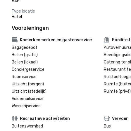
548
Type locatie
Hotel
Voorzieningen
Kamerkenmerken en gastenservice
Facilitei
Bagagedepot
Autoverhuurse
Bellen (gratis)
Beveiligingsdi
Bellen (lokaal)
Catering ter p
Conciërgeservice
Restaurant te
Roomservice
Rolstoeltoegan
Uitzicht (bergen)
Ruimte (buite
Uitzicht (stedelijk)
Ruimte (privé)
Voicemailservice
Wasserijservice
Recreatieve activiteiten
Vervoer
Buitenzwembad
Bus