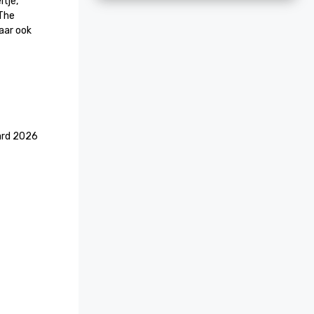
tje, 
The 
ar ook 
ward 2026