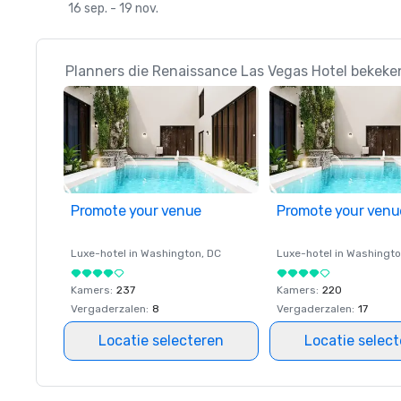
16 sep. - 19 nov.
Planners die Renaissance Las Vegas Hotel bekeke
Promote your venue
Promote your venu
Luxe-hotel in
Washington
, DC
Luxe-hotel in
Washingt
Kamers
:
237
Kamers
:
220
Vergaderzalen
:
8
Vergaderzalen
:
17
Locatie selecteren
Locatie selec