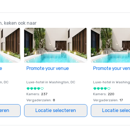
n, keken ook naar
e
Promote your venue
Promote your ve
on
, DC
Luxe-hotel in
Washington
, DC
Luxe-hotel in
Washing
Kamers
:
237
Kamers
:
220
Vergaderzalen
:
8
Vergaderzalen
:
17
teren
Locatie selecteren
Locatie sele