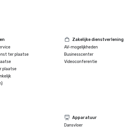
ten
Zakelijke dienstverlening
rvice
AV-mogelijkheden
enst ter plaatse
Businesscenter
laatse
Videoconferentie
r plaatse
kelijk
n)
Apparatuur
Dansvloer