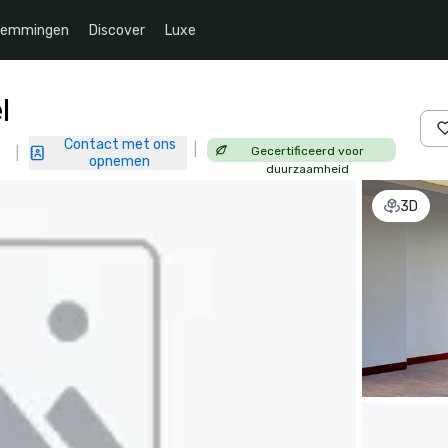
temmingen
Discover
Luxe
l
Contact met ons
|
Gecertificeerd voor
|
opnemen
duurzaamheid
3D