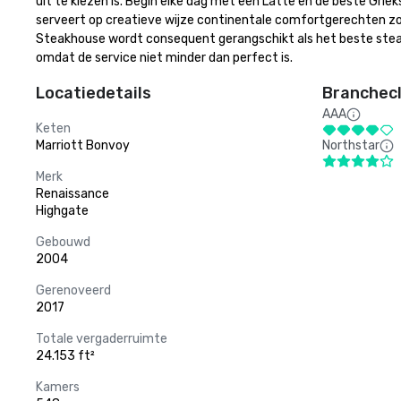
uit te kiezen is. Begin elke dag met een Latte en de beste Griek
serveert op creatieve wijze continentale comfortgerechten zo
Steakhouse wordt consequent gerangschikt als het beste steakho
omdat de service niet minder dan perfect is.
Locatiedetails
Branchecl
AAA
Keten
Marriott Bonvoy
Northstar
Merk
Renaissance
Highgate
Gebouwd
2004
Gerenoveerd
2017
Totale vergaderruimte
24.153 ft²
Kamers