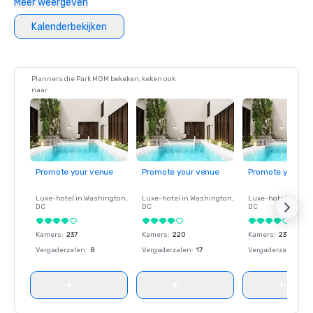
Meer weergeven
Kalenderbekijken
Planners die Park MGM bekeken, keken ook
naar
Promote your venue
Promote your venue
Promote your ve
Luxe-hotel in
Washington
,
Luxe-hotel in
Washington
,
Luxe-hotel in
Wash
DC
DC
DC
Kamers
:
237
Kamers
:
220
Kamers
:
237
Vergaderzalen
:
8
Vergaderzalen
:
17
Vergaderzalen
:
8