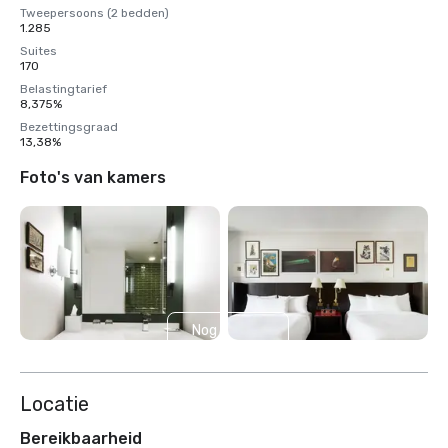
Tweepersoons (2 bedden)
1.285
Suites
170
Belastingtarief
8,375%
Bezettingsgraad
13,38%
Foto's van kamers
Nog 3
weergeven
Locatie
Bereikbaarheid