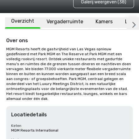
Galerij weergeven (38)
Overzicht
Vergaderruimte
Kamers
Locat
Over ons
MGM Resorts heeft de gastvrijheid van Las Vegas opnieuw 
gedefinieerd met Park MGM en The Reserve at Park MGM met een 
volledig rookvrij resort. Ontdek unieke restaurants met gedurfde 
menu's en ruimtes die de grenzen tussen dineren en nachtleven doen 
vervagen. We bieden 77.000 vierkante meter flexibele vergaderruimte 
binnen en buiten en kunnen worden aangepast aan een breed scala 
aan congres- of groepsbehoeften. Park MGM, centraal gelegen en 
onderdeel van het Luxury Meetings District, is een natuurlijke 
ontmoetingsplaats voor de belangrijkste evenementen van de stad. 
Het resort biedt toegankelijke restaurants, lounges, winkels en bars 
allemaal onder één dak.
Locatiedetails
Keten
MGM Resorts International