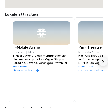
Lokale attracties
T-Mobile Arena
Park Theatre
Recreatie
1 blok
Recreatie
1 min
T-Mobile Arena is een multifunctionele 
Het Park Theatre is e
binnenarena op de Las Vegas Strip in 
amfitheater op het ter
Paradise, Nevada, Verenigde Staten, en 
MGM in Las Vegas, Ne
is de thuisbasis van de Vegas Golden 
Meer lezen
werd geopend in dec
Meer lezen
Knights van de National Hockey League, 
biedt voornamelijk o
Ga naar website
Ga naar website
die in 2017 begonnen te spelen
concerten en resident
na grootste theater 
Strip. Het theater lig
Arena en Toshiba Pla