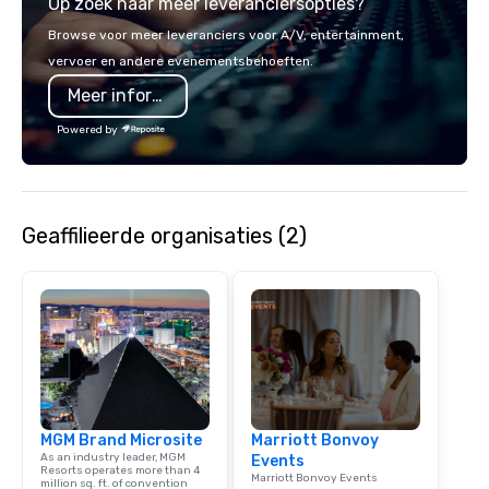
Op zoek naar meer leveranciersopties?
events, exclusive expe
on-site coordination. 
Browse voor meer leveranciers voor A/V, entertainment,
executive gatherings t
vervoer en andere evenementsbehoeften.
events, we create sea
Meer informatie
memorable experiences
each client’s goals. Our multilingual
Powered by
team supports clients 
Spanish, and English, 
language support avai
needed. As a Travelife
Geaffilieerde organisaties (2)
we are committed to su
ethical business pract
responsible tourism. With experience
across destinations lik
Miami, Los Angeles, Sa
Las Vegas, Chicago, Na
New Orleans, we combin
local expertise, and t
ground support to brin
MGM Brand Microsite
Marriott Bonvoy
life.
As an industry leader, MGM
Events
Resorts operates more than 4
Marriott Bonvoy Events
million sq. ft. of convention