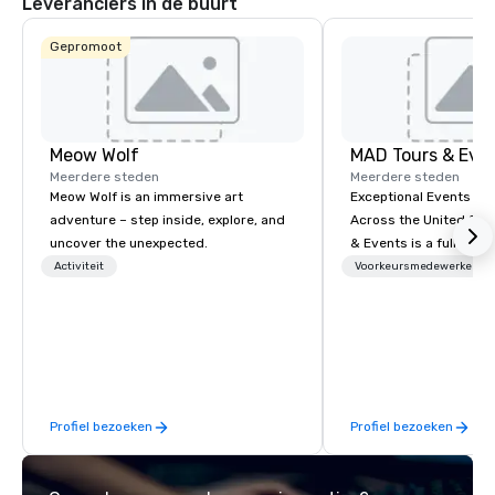
Leveranciers in de buurt
Gepromoot
Meow Wolf
MAD Tours & Eve
Meerdere steden
Meerdere steden
Meow Wolf is an immersive art
Exceptional Events & 
adventure – step inside, explore, and
Across the United States! MAD 
uncover the unexpected.
& Events is a full-serv
Management Company s
Activiteit
Voorkeursmedewerkers
corporate events, incen
executive retreats, co
product launches, tea
programs, and luxury 
across the U.S. We provide end-to-
end support, includin
Profiel bezoeken
Profiel bezoeken
sourcing, accommodat
transportation, VIP ser
programs, entertainm