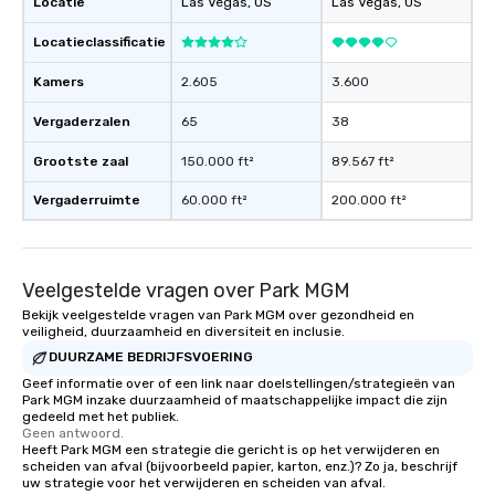
Locatie
Las Vegas
, US
Las Vegas
, US
Locatieclassificatie
Kamers
2.605
3.600
Vergaderzalen
65
38
Grootste zaal
150.000 ft²
89.567 ft²
Vergaderruimte
60.000 ft²
200.000 ft²
Veelgestelde vragen over Park MGM
Bekijk veelgestelde vragen van Park MGM over gezondheid en
veiligheid, duurzaamheid en diversiteit en inclusie.
DUURZAME BEDRIJFSVOERING
Geef informatie over of een link naar doelstellingen/strategieën van
Park MGM inzake duurzaamheid of maatschappelijke impact die zijn
gedeeld met het publiek.
Geen antwoord.
Heeft Park MGM een strategie die gericht is op het verwijderen en
scheiden van afval (bijvoorbeeld papier, karton, enz.)? Zo ja, beschrijf
uw strategie voor het verwijderen en scheiden van afval.