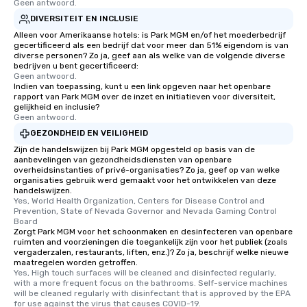
Geen antwoord.
DIVERSITEIT EN INCLUSIE
Alleen voor Amerikaanse hotels: is Park MGM en/of het moederbedrijf
gecertificeerd als een bedrijf dat voor meer dan 51% eigendom is van
diverse personen? Zo ja, geef aan als welke van de volgende diverse
bedrijven u bent gecertificeerd:
Geen antwoord.
Indien van toepassing, kunt u een link opgeven naar het openbare
rapport van Park MGM over de inzet en initiatieven voor diversiteit,
gelijkheid en inclusie?
Geen antwoord.
GEZONDHEID EN VEILIGHEID
Zijn de handelswijzen bij Park MGM opgesteld op basis van de
aanbevelingen van gezondheidsdiensten van openbare
overheidsinstanties of privé-organisaties? Zo ja, geef op van welke
organisaties gebruik werd gemaakt voor het ontwikkelen van deze
handelswijzen.
Yes, World Health Organization, Centers for Disease Control and 
Prevention, State of Nevada Governor and Nevada Gaming Control 
Board
Zorgt Park MGM voor het schoonmaken en desinfecteren van openbare
ruimten and voorzieningen die toegankelijk zijn voor het publiek (zoals
vergaderzalen, restaurants, liften, enz.)? Zo ja, beschrijf welke nieuwe
maatregelen worden getroffen.
Yes, High touch surfaces will be cleaned and disinfected regularly, 
with a more frequent focus on the bathrooms. Self-service machines 
will be cleaned regularly with disinfectant that is approved by the EPA 
for use against the virus that causes COVID-19.