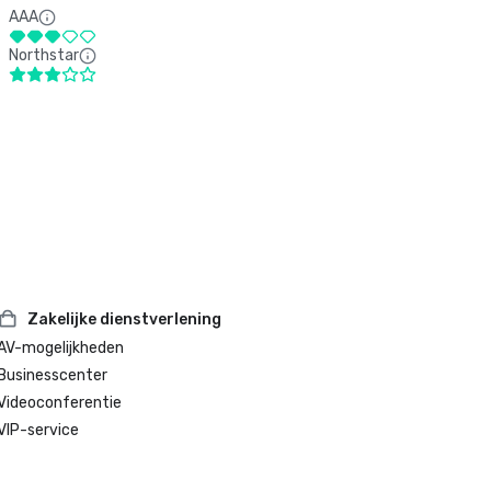
AAA
Northstar
Zakelijke dienstverlening
AV-mogelijkheden
Businesscenter
Videoconferentie
VIP-service