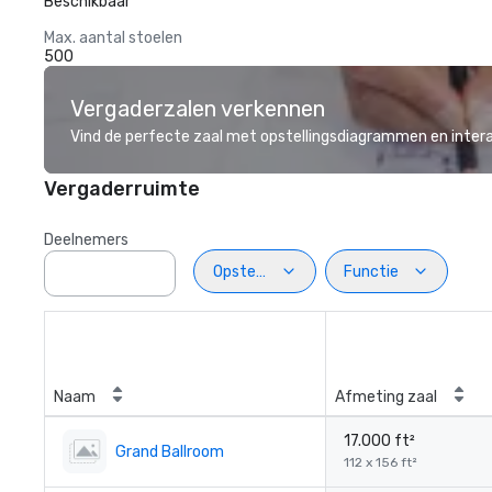
Beschikbaar
Max. aantal stoelen
500
Vergaderzalen verkennen
Vind de perfecte zaal met opstellingsdiagrammen en inter
Vergaderruimte
Deelnemers
Opstelling
Functie
Naam
Afmeting zaal
17.000 ft²
Grand Ballroom
112 x 156 ft²