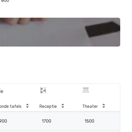
800
onde tafels
Receptie
Theater
Kla
900
1700
1500
8