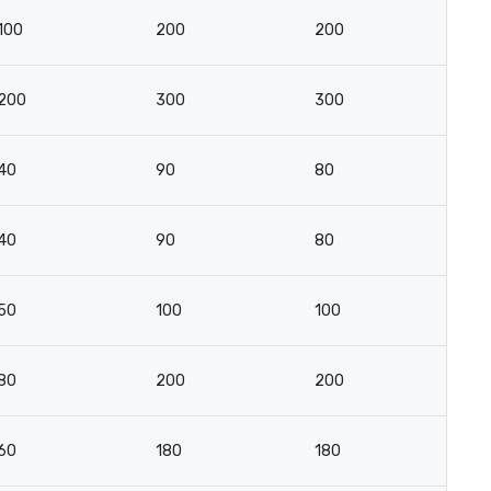
100
200
200
10
200
300
300
2
40
90
80
3
40
90
80
3
50
100
100
4
80
200
200
9
60
180
180
8