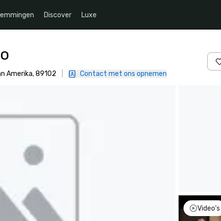
temmingen
Discover
Luxe
no
van Amerika, 89102
|
Contact met ons opnemen
Video's