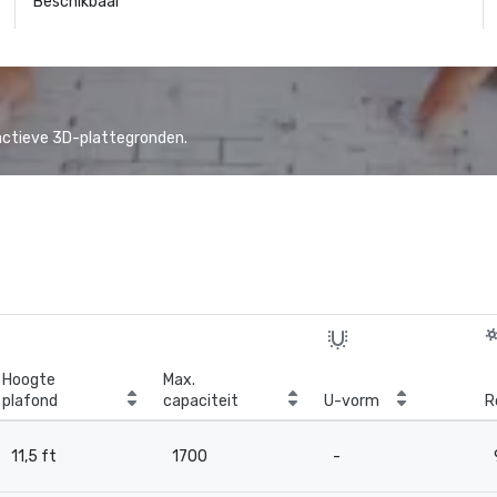
Beschikbaar
actieve 3D-plattegronden.
Hoogte
Max.
plafond
capaciteit
U-vorm
R
11,5 ft
1700
-