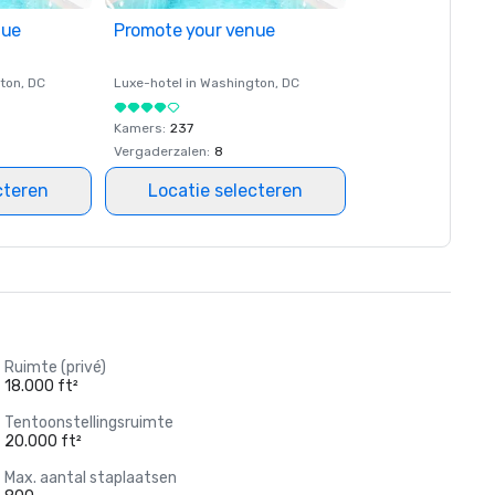
nue
Promote your venue
ton
, DC
Luxe-hotel in
Washington
, DC
Kamers
:
237
Vergaderzalen
:
8
cteren
Locatie selecteren
Ruimte (privé)
18.000 ft²
Tentoonstellingsruimte
20.000 ft²
Max. aantal staplaatsen