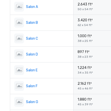
2.643 ft²
Salon A
50 x 54 ft²
3.420 ft²
Salon B
62 x 54 ft²
1.000 ft²
Salon C
38 x 25 ft²
897 ft²
Salon D
38 x 23 ft²
1.224 ft²
Salon E
34 x 35 ft²
2.162 ft²
Salon F
45 x 46 ft²
1.880 ft²
Salon G
45 x 39 ft²