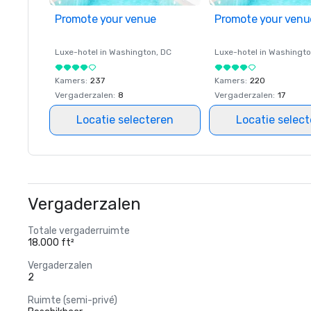
Promote your venue
Promote your venu
Luxe-hotel in
Washington
, DC
Luxe-hotel in
Washingt
Kamers
:
237
Kamers
:
220
Vergaderzalen
:
8
Vergaderzalen
:
17
Locatie selecteren
Locatie selec
Vergaderzalen
Totale vergaderruimte
18.000 ft²
Vergaderzalen
2
Ruimte (semi-privé)