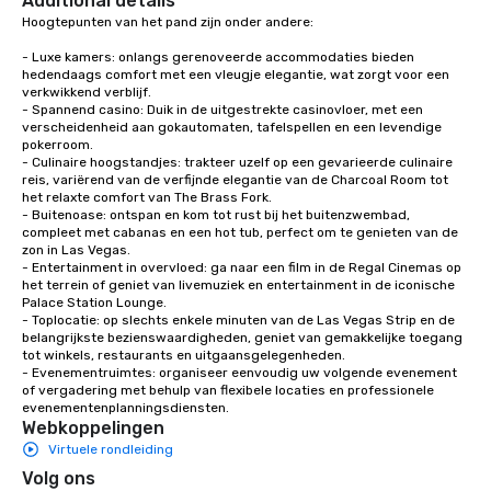
Additional details
Hoogtepunten van het pand zijn onder andere:

- Luxe kamers: onlangs gerenoveerde accommodaties bieden 
hedendaags comfort met een vleugje elegantie, wat zorgt voor een 
verkwikkend verblijf.

- Spannend casino: Duik in de uitgestrekte casinovloer, met een 
verscheidenheid aan gokautomaten, tafelspellen en een levendige 
pokerroom.

- Culinaire hoogstandjes: trakteer uzelf op een gevarieerde culinaire 
reis, variërend van de verfijnde elegantie van de Charcoal Room tot 
het relaxte comfort van The Brass Fork.

- Buitenoase: ontspan en kom tot rust bij het buitenzwembad, 
compleet met cabanas en een hot tub, perfect om te genieten van de 
zon in Las Vegas.

- Entertainment in overvloed: ga naar een film in de Regal Cinemas op 
het terrein of geniet van livemuziek en entertainment in de iconische 
Palace Station Lounge.

- Toplocatie: op slechts enkele minuten van de Las Vegas Strip en de 
belangrijkste bezienswaardigheden, geniet van gemakkelijke toegang 
tot winkels, restaurants en uitgaansgelegenheden.

- Evenementruimtes: organiseer eenvoudig uw volgende evenement 
of vergadering met behulp van flexibele locaties en professionele 
evenementenplanningsdiensten.
Webkoppelingen
Virtuele rondleiding
Volg ons