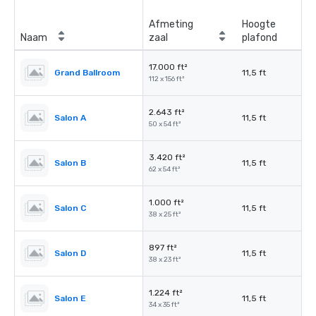
Afmeting
Hoogte
Naam
zaal
plafond
17.000 ft²
Grand Ballroom
11,5 ft
112 x 156 ft²
2.643 ft²
Salon A
11,5 ft
50 x 54 ft²
3.420 ft²
Salon B
11,5 ft
62 x 54 ft²
1.000 ft²
Salon C
11,5 ft
38 x 25 ft²
897 ft²
Salon D
11,5 ft
38 x 23 ft²
1.224 ft²
Salon E
11,5 ft
34 x 35 ft²