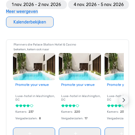
1 nov. 2026 - 2 nov. 2026
4 nov. 2026 - 5 nov. 2026
Meer weergeven
Kalenderbekijken
Planners die Palace Station Hotel & Casino
bekeken, keken ook naar
Promote your venue
Promote your venue
Promote your ve
Luxe-hotel in
Washington
,
Luxe-hotel in
Washington
,
Luxe-hotel in
Wash
DC
DC
DC
Kamers
:
237
Kamers
:
220
Kamers
:
237
Vergaderzalen
:
8
Vergaderzalen
:
17
Vergaderzalen
:
8