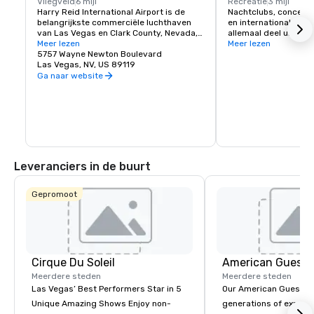
Vliegveld
6 mijl
Recreatie
3 mijl
Harry Reid International Airport is de 
Nachtclubs, concerte
belangrijkste commerciële luchthaven 
en internationale hea
van Las Vegas en Clark County, Nevada, 
allemaal deel uit van 
Verenigde Staten. De luchthaven ligt 
Meer lezen
entertainmentscene in
Meer lezen
acht kilometer ten zuiden van het 
5757 Wayne Newton Boulevard
van klassieke rock, te
centrum van Las Vegas, in de wijk 
Las Vegas, NV, US 89119
muziek of country hou
Paradise zonder rechtspersoonlijkheid in 
nachtleven van Las Ve
Ga naar website
Clark County.
Palace Station Hotel 
hotelgasten een grati
dagelijks van en naar 
Leveranciers in de buurt
Gepromoot
Cirque Du Soleil
American Guest
Meerdere steden
Meerdere steden
Las Vegas’ Best Performers Star in 5
Our American Guest fa
Unique Amazing Shows Enjoy non-
generations of experie