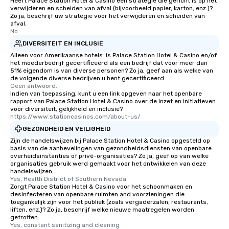
Heeft Palace Station Hotel & Casino een strategie die gericht is op het
verwijderen en scheiden van afval (bijvoorbeeld papier, karton, enz.)?
Zo ja, beschrijf uw strategie voor het verwijderen en scheiden van
afval.
No
DIVERSITEIT EN INCLUSIE
Alleen voor Amerikaanse hotels: is Palace Station Hotel & Casino en/of
het moederbedrijf gecertificeerd als een bedrijf dat voor meer dan
51% eigendom is van diverse personen? Zo ja, geef aan als welke van
de volgende diverse bedrijven u bent gecertificeerd:
Geen antwoord.
Indien van toepassing, kunt u een link opgeven naar het openbare
rapport van Palace Station Hotel & Casino over de inzet en initiatieven
voor diversiteit, gelijkheid en inclusie?
https://www.stationcasinos.com/about-us/
GEZONDHEID EN VEILIGHEID
Zijn de handelswijzen bij Palace Station Hotel & Casino opgesteld op
basis van de aanbevelingen van gezondheidsdiensten van openbare
overheidsinstanties of privé-organisaties? Zo ja, geef op van welke
organisaties gebruik werd gemaakt voor het ontwikkelen van deze
handelswijzen.
Yes, Health District of Southern Nevada
Zorgt Palace Station Hotel & Casino voor het schoonmaken en
desinfecteren van openbare ruimten and voorzieningen die
toegankelijk zijn voor het publiek (zoals vergaderzalen, restaurants,
liften, enz.)? Zo ja, beschrijf welke nieuwe maatregelen worden
getroffen.
Yes, constant sanitizing and cleaning