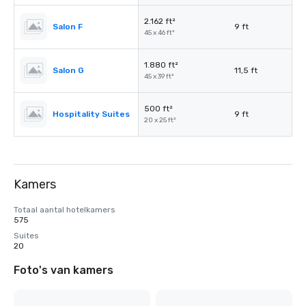
2.162 ft²
Salon F
9 ft
45 x 46 ft²
1.880 ft²
Salon G
11,5 ft
45 x 39 ft²
500 ft²
Hospitality Suites
9 ft
20 x 25 ft²
Kamers
Totaal aantal hotelkamers
575
Suites
20
Foto's van kamers