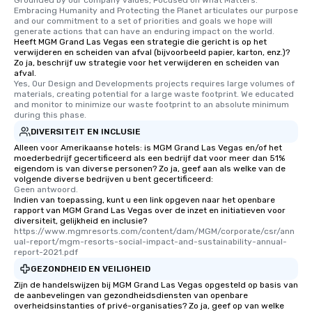
Grounded by our company values, Focused on What Matters: 
Embracing Humanity and Protecting the Planet articulates our purpose 
and our commitment to a set of priorities and goals we hope will 
generate actions that can have an enduring impact on the world.
Heeft MGM Grand Las Vegas een strategie die gericht is op het
verwijderen en scheiden van afval (bijvoorbeeld papier, karton, enz.)?
Zo ja, beschrijf uw strategie voor het verwijderen en scheiden van
afval.
Yes, Our Design and Developments projects requires large volumes of 
materials, creating potential for a large waste footprint. We educated 
and monitor to minimize our waste footprint to an absolute minimum 
during this phase.
DIVERSITEIT EN INCLUSIE
Alleen voor Amerikaanse hotels: is MGM Grand Las Vegas en/of het
moederbedrijf gecertificeerd als een bedrijf dat voor meer dan 51%
eigendom is van diverse personen? Zo ja, geef aan als welke van de
volgende diverse bedrijven u bent gecertificeerd:
Geen antwoord.
Indien van toepassing, kunt u een link opgeven naar het openbare
rapport van MGM Grand Las Vegas over de inzet en initiatieven voor
diversiteit, gelijkheid en inclusie?
https://www.mgmresorts.com/content/dam/MGM/corporate/csr/ann
ual-report/mgm-resorts-social-impact-and-sustainability-annual-
report-2021.pdf
GEZONDHEID EN VEILIGHEID
Zijn de handelswijzen bij MGM Grand Las Vegas opgesteld op basis van
de aanbevelingen van gezondheidsdiensten van openbare
overheidsinstanties of privé-organisaties? Zo ja, geef op van welke