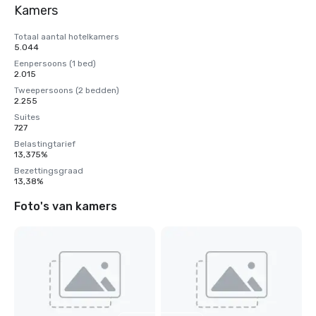
Kamers
Totaal aantal hotelkamers
5.044
Eenpersoons (1 bed)
2.015
Tweepersoons (2 bedden)
2.255
Suites
727
Belastingtarief
13,375%
Bezettingsgraad
13,38%
Foto's van kamers