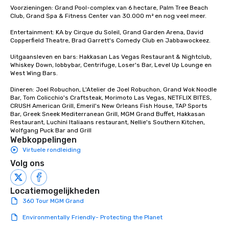
Voorzieningen: Grand Pool-complex van 6 hectare, Palm Tree Beach 
Club, Grand Spa & Fitness Center van 30.000 m² en nog veel meer.

Entertainment: KA by Cirque du Soleil, Grand Garden Arena, David 
Copperfield Theatre, Brad Garrett's Comedy Club en Jabbawockeez. 

Uitgaansleven en bars: Hakkasan Las Vegas Restaurant & Nightclub, 
Whiskey Down, lobbybar, Centrifuge, Loser's Bar, Level Up Lounge en 
West Wing Bars.

Dineren: Joel Robuchon, L'Atelier de Joel Robuchon, Grand Wok Noodle 
Bar, Tom Colicchio's Craftsteak, Morimoto Las Vegas, NETFLIX BITES, 
CRUSH American Grill, Emeril's New Orleans Fish House, TAP Sports 
Bar, Greek Sneek Mediterranean Grill, MGM Grand Buffet, Hakkasan 
Restaurant, Luchini Italiaans restaurant, Nellie's Southern Kitchen, 
Wolfgang Puck Bar and Grill
Webkoppelingen
Virtuele rondleiding
Volg ons
Locatiemogelijkheden
360 Tour MGM Grand
Environmentally Friendly- Protecting the Planet