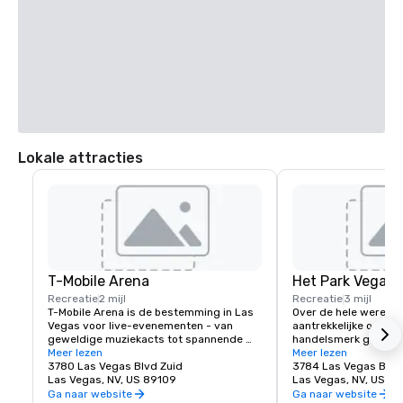
Lokale attracties
T-Mobile Arena
Het Park Vegas
Recreatie
2 mijl
Recreatie
3 mijl
T-Mobile Arena is de bestemming in Las 
Over de hele wereld z
Vegas voor live-evenementen - van 
aantrekkelijke openba
geweldige muziekacts tot spannende 
handelsmerk geworde
sportevenementen - en zet een nieuwe 
Meer lezen
steden en Las Vegas 
Meer lezen
standaard voor wat entertainment 
3780 Las Vegas Blvd Zuid
uitzondering. MGM Re
3784 Las Vegas Blvd
betekent in de stad die het beste doet. In 
Las Vegas, NV, US 89109
traditionele voetgan
Las Vegas, NV, US 8
de T-Mobile Arena met 20.000 
opnieuw vormgegeven
Ga naar website
Ga naar website