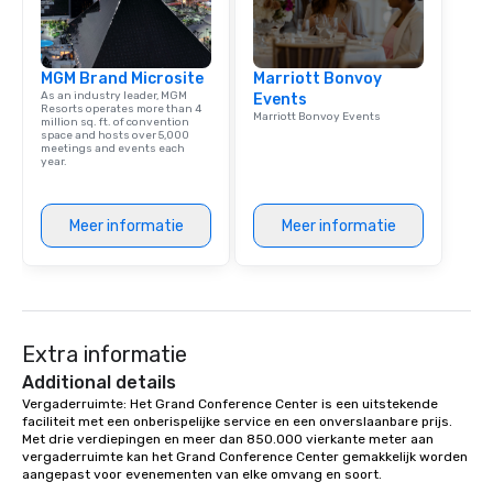
MGM Brand Microsite
Marriott Bonvoy
As an industry leader, MGM
Events
Resorts operates more than 4
Marriott Bonvoy Events
million sq. ft. of convention
space and hosts over 5,000
meetings and events each
year.
Meer informatie
Meer informatie
Extra informatie
Additional details
Vergaderruimte: Het Grand Conference Center is een uitstekende 
faciliteit met een onberispelijke service en een onverslaanbare prijs. 
Met drie verdiepingen en meer dan 850.000 vierkante meter aan 
vergaderruimte kan het Grand Conference Center gemakkelijk worden 
aangepast voor evenementen van elke omvang en soort. 
