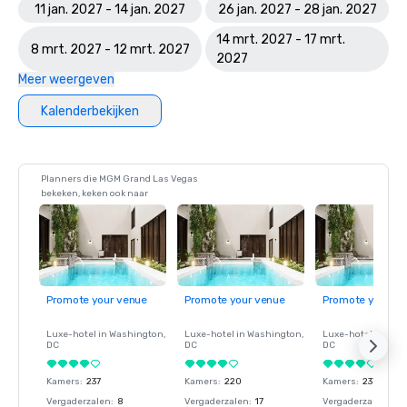
11 jan. 2027 - 14 jan. 2027
26 jan. 2027 - 28 jan. 2027
14 mrt. 2027 - 17 mrt.
8 mrt. 2027 - 12 mrt. 2027
2027
Meer weergeven
Kalenderbekijken
Planners die MGM Grand Las Vegas
bekeken, keken ook naar
Promote your venue
Promote your venue
Promote your ve
Luxe-hotel in
Washington
,
Luxe-hotel in
Washington
,
Luxe-hotel in
Wash
DC
DC
DC
Kamers
:
237
Kamers
:
220
Kamers
:
237
Vergaderzalen
:
8
Vergaderzalen
:
17
Vergaderzalen
:
8