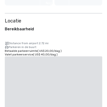
Nog 8
weergeven
Locatie
Bereikbaarheid
Distance from airport 2.72 mi
Parkeren in de buurt
Betaalde parkeerruimte
(
US$ 20,00
/
dag
)
Valet parkeerservice
(
US$ 40,00
/
dag
)