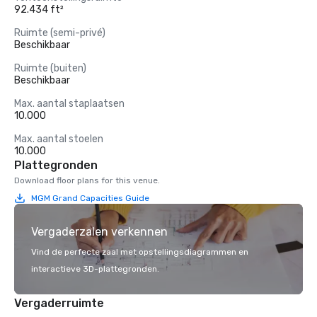
92.434 ft²
Ruimte (semi-privé)
Beschikbaar
Ruimte (buiten)
Beschikbaar
Max. aantal staplaatsen
10.000
Max. aantal stoelen
10.000
Plattegronden
Download floor plans for this venue.
MGM Grand Capacities Guide
Vergaderzalen verkennen
Vind de perfecte zaal met opstellingsdiagrammen en
interactieve 3D-plattegronden.
Vergaderruimte