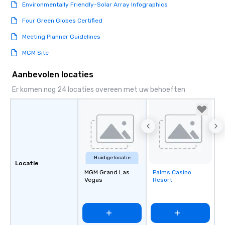
Environmentally Friendly-Solar Array Infographics
Four Green Globes Certified
Meeting Planner Guidelines
MGM Site
Aanbevolen locaties
Er komen nog 24 locaties overeen met uw behoeften
Huidige locatie
Locatie
MGM Grand Las
Palms Casino
Removed from
Vegas
Resort
favorites