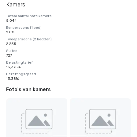
Kamers
Totaal aantal hotelkamers
5.044
Eenpersoons (1 bed)
2.015
Tweepersoons (2 bedden)
2.255
Suites
727
Belastingtarief
13,375%
Bezettingsgraad
13,38%
Foto's van kamers