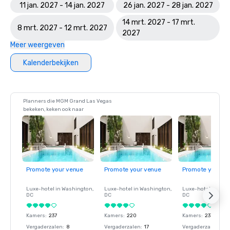
11 jan. 2027 - 14 jan. 2027
26 jan. 2027 - 28 jan. 2027
14 mrt. 2027 - 17 mrt.
8 mrt. 2027 - 12 mrt. 2027
2027
Meer weergeven
Kalenderbekijken
Planners die MGM Grand Las Vegas
bekeken, keken ook naar
Promote your venue
Promote your venue
Promote your ve
Luxe-hotel in
Washington
,
Luxe-hotel in
Washington
,
Luxe-hotel in
Wash
DC
DC
DC
Kamers
:
237
Kamers
:
220
Kamers
:
237
Vergaderzalen
:
8
Vergaderzalen
:
17
Vergaderzalen
:
8