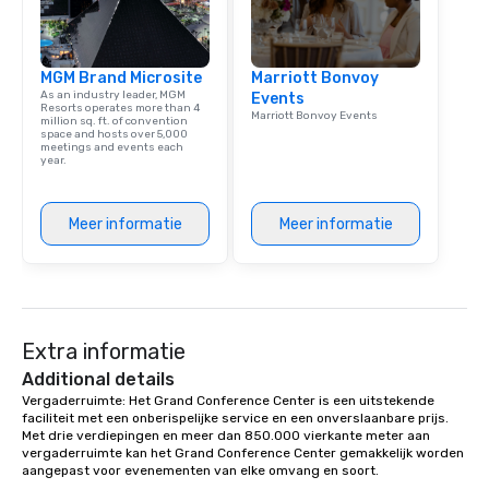
MGM Brand Microsite
Marriott Bonvoy
As an industry leader, MGM
Events
Resorts operates more than 4
Marriott Bonvoy Events
million sq. ft. of convention
space and hosts over 5,000
meetings and events each
year.
Meer informatie
Meer informatie
Extra informatie
Additional details
Vergaderruimte: Het Grand Conference Center is een uitstekende 
faciliteit met een onberispelijke service en een onverslaanbare prijs. 
Met drie verdiepingen en meer dan 850.000 vierkante meter aan 
vergaderruimte kan het Grand Conference Center gemakkelijk worden 
aangepast voor evenementen van elke omvang en soort. 
