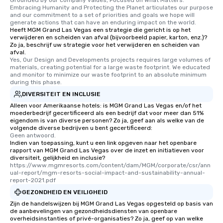
Grounded by our company values, Focused on What Matters: 
Embracing Humanity and Protecting the Planet articulates our purpose 
and our commitment to a set of priorities and goals we hope will 
generate actions that can have an enduring impact on the world.
Heeft MGM Grand Las Vegas een strategie die gericht is op het
verwijderen en scheiden van afval (bijvoorbeeld papier, karton, enz.)?
Zo ja, beschrijf uw strategie voor het verwijderen en scheiden van
afval.
Yes, Our Design and Developments projects requires large volumes of 
materials, creating potential for a large waste footprint. We educated 
and monitor to minimize our waste footprint to an absolute minimum 
during this phase.
DIVERSITEIT EN INCLUSIE
Alleen voor Amerikaanse hotels: is MGM Grand Las Vegas en/of het
moederbedrijf gecertificeerd als een bedrijf dat voor meer dan 51%
eigendom is van diverse personen? Zo ja, geef aan als welke van de
volgende diverse bedrijven u bent gecertificeerd:
Geen antwoord.
Indien van toepassing, kunt u een link opgeven naar het openbare
rapport van MGM Grand Las Vegas over de inzet en initiatieven voor
diversiteit, gelijkheid en inclusie?
https://www.mgmresorts.com/content/dam/MGM/corporate/csr/ann
ual-report/mgm-resorts-social-impact-and-sustainability-annual-
report-2021.pdf
GEZONDHEID EN VEILIGHEID
Zijn de handelswijzen bij MGM Grand Las Vegas opgesteld op basis van
de aanbevelingen van gezondheidsdiensten van openbare
overheidsinstanties of privé-organisaties? Zo ja, geef op van welke