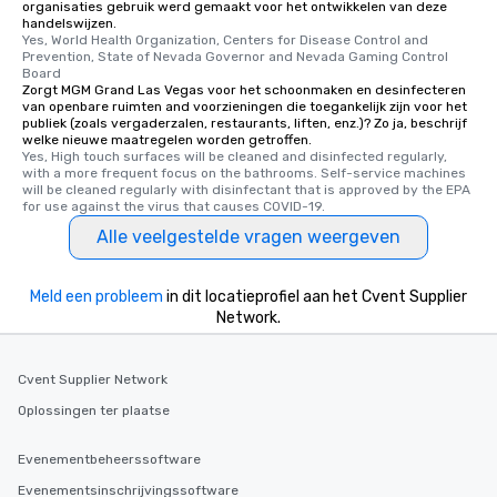
organisaties gebruik werd gemaakt voor het ontwikkelen van deze
handelswijzen.
Yes, World Health Organization, Centers for Disease Control and 
Prevention, State of Nevada Governor and Nevada Gaming Control 
Board
Zorgt MGM Grand Las Vegas voor het schoonmaken en desinfecteren
van openbare ruimten and voorzieningen die toegankelijk zijn voor het
publiek (zoals vergaderzalen, restaurants, liften, enz.)? Zo ja, beschrijf
welke nieuwe maatregelen worden getroffen.
Yes, High touch surfaces will be cleaned and disinfected regularly, 
with a more frequent focus on the bathrooms. Self-service machines 
will be cleaned regularly with disinfectant that is approved by the EPA 
for use against the virus that causes COVID-19.
Alle veelgestelde vragen weergeven
Meld een probleem
in dit locatieprofiel aan het Cvent Supplier
Network.
Cvent Supplier Network
Oplossingen ter plaatse
Evenementbeheerssoftware
Evenementsinschrijvingssoftware