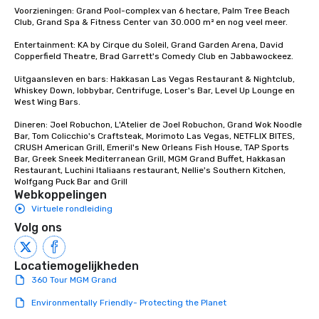
Voorzieningen: Grand Pool-complex van 6 hectare, Palm Tree Beach 
Club, Grand Spa & Fitness Center van 30.000 m² en nog veel meer.

Entertainment: KA by Cirque du Soleil, Grand Garden Arena, David 
Copperfield Theatre, Brad Garrett's Comedy Club en Jabbawockeez. 

Uitgaansleven en bars: Hakkasan Las Vegas Restaurant & Nightclub, 
Whiskey Down, lobbybar, Centrifuge, Loser's Bar, Level Up Lounge en 
West Wing Bars.

Dineren: Joel Robuchon, L'Atelier de Joel Robuchon, Grand Wok Noodle 
Bar, Tom Colicchio's Craftsteak, Morimoto Las Vegas, NETFLIX BITES, 
CRUSH American Grill, Emeril's New Orleans Fish House, TAP Sports 
Bar, Greek Sneek Mediterranean Grill, MGM Grand Buffet, Hakkasan 
Restaurant, Luchini Italiaans restaurant, Nellie's Southern Kitchen, 
Wolfgang Puck Bar and Grill
Webkoppelingen
Virtuele rondleiding
Volg ons
Locatiemogelijkheden
360 Tour MGM Grand
Environmentally Friendly- Protecting the Planet