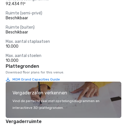
92.434 ft²
Ruimte (semi-privé)
Beschikbaar
Ruimte (buiten)
Beschikbaar
Max. aantal staplaatsen
10.000
Max. aantal stoelen
10.000
Plattegronden
Download floor plans for this venue.
MGM Grand Capacities Guide
Vergaderzalen verkennen
Vind de perfecte zaal met opstellingsdiagrammen en
interactieve 3D-plattegronden.
Vergaderruimte