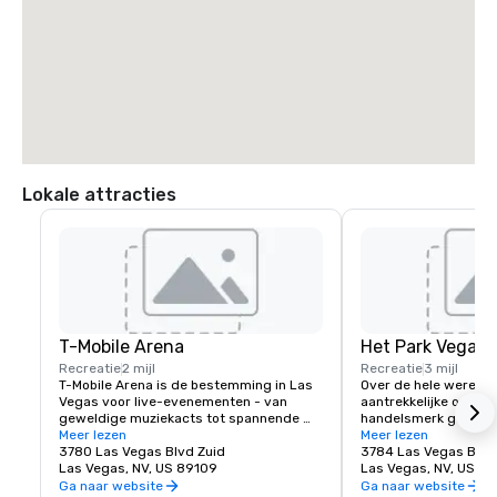
Lokale attracties
T-Mobile Arena
Het Park Vegas
Recreatie
2 mijl
Recreatie
3 mijl
T-Mobile Arena is de bestemming in Las 
Over de hele wereld z
Vegas voor live-evenementen - van 
aantrekkelijke openba
geweldige muziekacts tot spannende 
handelsmerk geworde
sportevenementen - en zet een nieuwe 
Meer lezen
steden en Las Vegas 
Meer lezen
standaard voor wat entertainment 
3780 Las Vegas Blvd Zuid
uitzondering. MGM Re
3784 Las Vegas Blvd
betekent in de stad die het beste doet. In 
Las Vegas, NV, US 89109
traditionele voetgan
Las Vegas, NV, US 8
de T-Mobile Arena met 20.000 
opnieuw vormgegeven
Ga naar website
Ga naar website