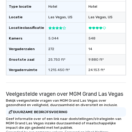
Type locatie
Hotel
Hotel
Locatie
Las Vegas
, US
Las Vegas
, US
Locatieclassificatie
Kamers
5.044
548
Vergaderzalen
272
14
Grootste zaal
25.750 ft²
9.880 ft²
Vergaderruimte
1.215.450 ft²
24.153 ft²
Veelgestelde vragen over MGM Grand Las Vegas
Bekijk veelgestelde vragen van MGM Grand Las Vegas over
gezondheid en veiligheid, duurzaamheid en diversiteit en inclusie.
DUURZAME BEDRIJFSVOERING
Geef informatie over of een link naar doelstellingen/strategieën van
MGM Grand Las Vegas inzake duurzaamheid of maatschappelijke
impact die zijn gedeeld met het publiek.