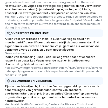
generate actions that can have an enduring impact on the world.
Heeft Luxor Las Vegas een strategie die gericht is op het verwijderen
en scheiden van afval (bijvoorbeeld papier, karton, enz.)? Zo ja,
beschrijf uw strategie voor het verwijderen en scheiden van afval.
Yes, Our Design and Developments projects requires large volumes of 
materials, creating potential for a large waste footprint. We educated 
and monitor to minimize our waste footprint to an absolute minimum 
during this phase.
DIVERSITEIT EN INCLUSIE
Alleen voor Amerikaanse hotels: is Luxor Las Vegas en/of het
moederbedrijf gecertificeerd als een bedrijf dat voor meer dan 51%
eigendom is van diverse personen? Zo ja, geef aan als welke van de
volgende diverse bedrijven u bent gecertificeerd:
Geen antwoord.
Indien van toepassing, kunt u een link opgeven naar het openbare
rapport van Luxor Las Vegas over de inzet en initiatieven voor
diversiteit, gelijkheid en inclusie?
https://www.mgmresorts.com/content/dam/MGM/corporate/csr/ann
ual-report/mgm-resorts-social-impact-and-sustainability-annual-
report-2021.pdf
GEZONDHEID EN VEILIGHEID
Zijn de handelswijzen bij Luxor Las Vegas opgesteld op basis van de
aanbevelingen van gezondheidsdiensten van openbare
overheidsinstanties of privé-organisaties? Zo ja, geef op van welke
organisaties gebruik werd gemaakt voor het ontwikkelen van deze
handelswijzen.
Yes, World Health Organization, Centers for Disease Control and 