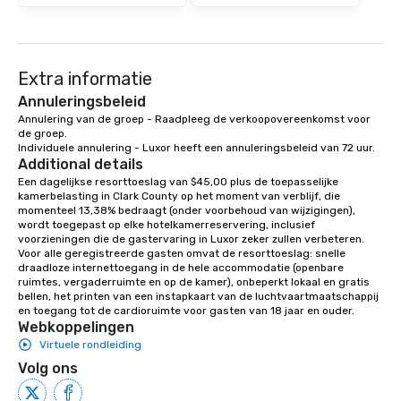
Extra informatie
Annuleringsbeleid
Annulering van de groep - Raadpleeg de verkoopovereenkomst voor 
de groep.

Individuele annulering - Luxor heeft een annuleringsbeleid van 72 uur.
Additional details
Een dagelijkse resorttoeslag van $45,00 plus de toepasselijke 
kamerbelasting in Clark County op het moment van verblijf, die 
momenteel 13,38% bedraagt (onder voorbehoud van wijzigingen), 
wordt toegepast op elke hotelkamerreservering, inclusief 
voorzieningen die de gastervaring in Luxor zeker zullen verbeteren. 
Voor alle geregistreerde gasten omvat de resorttoeslag: snelle 
draadloze internettoegang in de hele accommodatie (openbare 
ruimtes, vergaderruimte en op de kamer), onbeperkt lokaal en gratis 
bellen, het printen van een instapkaart van de luchtvaartmaatschappij 
en toegang tot de cardioruimte voor gasten van 18 jaar en ouder.
Webkoppelingen
Virtuele rondleiding
Volg ons