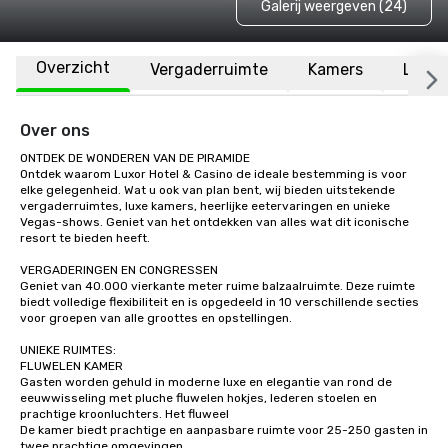
Galerij weergeven (24)
Overzicht
Vergaderruimte
Kamers
Locat
Over ons
ONTDEK DE WONDEREN VAN DE PIRAMIDE

Ontdek waarom Luxor Hotel & Casino de ideale bestemming is voor 
elke gelegenheid. Wat u ook van plan bent, wij bieden uitstekende 
vergaderruimtes, luxe kamers, heerlijke eetervaringen en unieke 
Vegas-shows. Geniet van het ontdekken van alles wat dit iconische 
resort te bieden heeft.

VERGADERINGEN EN CONGRESSEN

Geniet van 40.000 vierkante meter ruime balzaalruimte. Deze ruimte 
biedt volledige flexibiliteit en is opgedeeld in 10 verschillende secties 
voor groepen van alle groottes en opstellingen. 

UNIEKE RUIMTES:

FLUWELEN KAMER

Gasten worden gehuld in moderne luxe en elegantie van rond de 
eeuwwisseling met pluche fluwelen hokjes, lederen stoelen en 
prachtige kroonluchters. Het fluweel

De kamer biedt prachtige en aanpasbare ruimte voor 25-250 gasten in 
twee prachtige omgevingen.
