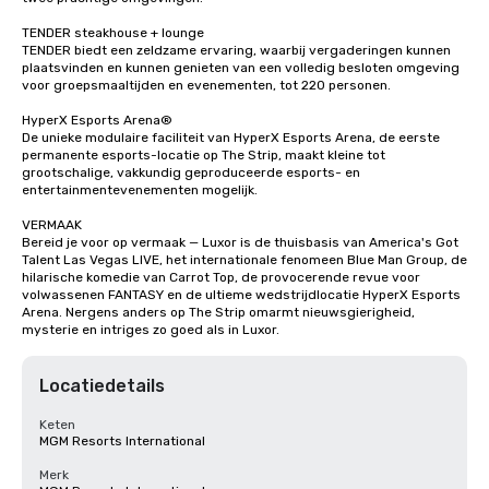
TENDER steakhouse + lounge

TENDER biedt een zeldzame ervaring, waarbij vergaderingen kunnen 
plaatsvinden en kunnen genieten van een volledig besloten omgeving 
voor groepsmaaltijden en evenementen, tot 220 personen.

HyperX Esports Arena®

De unieke modulaire faciliteit van HyperX Esports Arena, de eerste 
permanente esports-locatie op The Strip, maakt kleine tot 
grootschalige, vakkundig geproduceerde esports- en 
entertainmentevenementen mogelijk.

VERMAAK

Bereid je voor op vermaak — Luxor is de thuisbasis van America's Got 
Talent Las Vegas LIVE, het internationale fenomeen Blue Man Group, de 
hilarische komedie van Carrot Top, de provocerende revue voor 
volwassenen FANTASY en de ultieme wedstrijdlocatie HyperX Esports 
Arena. Nergens anders op The Strip omarmt nieuwsgierigheid, 
mysterie en intriges zo goed als in Luxor.
Locatiedetails
Keten
MGM Resorts International
Merk