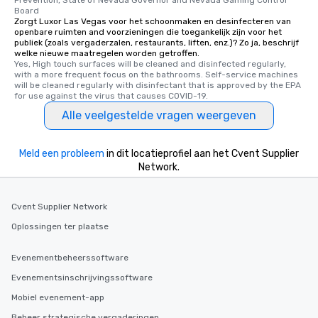
Prevention, State of Nevada Governor and Nevada Gaming Control 
Board
Zorgt Luxor Las Vegas voor het schoonmaken en desinfecteren van
openbare ruimten and voorzieningen die toegankelijk zijn voor het
publiek (zoals vergaderzalen, restaurants, liften, enz.)? Zo ja, beschrijf
welke nieuwe maatregelen worden getroffen.
Yes, High touch surfaces will be cleaned and disinfected regularly, 
with a more frequent focus on the bathrooms. Self-service machines 
will be cleaned regularly with disinfectant that is approved by the EPA 
for use against the virus that causes COVID-19.
Alle veelgestelde vragen weergeven
Meld een probleem
in dit locatieprofiel aan het Cvent Supplier
Network.
Cvent Supplier Network
Oplossingen ter plaatse
Evenementbeheerssoftware
Evenementsinschrijvingssoftware
Mobiel evenement-app
Beheer strategische vergaderingen