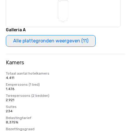
Galleria A
Alle plattegronden weergeven (11)
Kamers
Totaal aantal hotelkamers
4.411
Eenpersoons (1 bed)
1.476
Tweepersoons (2 bedden)
2.921
Suites
234
Belastingtarief
8,375%
Bezettingsgraad