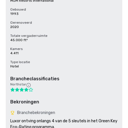
MGM Resorts International
Gebouwd
1993
Gerenoveerd
2020
Totale vergaderruimte
45.000 ft²
Kamers
4.411
Type locatie
Hotel
Brancheclassificaties
Northstar
Bekroningen
Branchebekroningen
Luxor ontving onlangs 4 van de 5 sleutels in het Green Key 
Eco-Rating programma.
