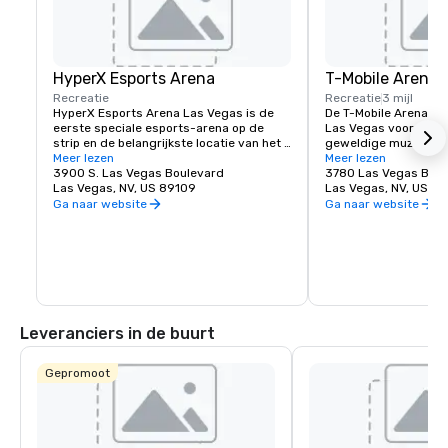
HyperX Esports Arena
T-Mobile Arena
Recreatie
Recreatie
3 mijl
HyperX Esports Arena Las Vegas is de 
De T-Mobile Arena is
eerste speciale esports-arena op de 
Las Vegas voor live-
strip en de belangrijkste locatie van het 
geweldige muziekact
wereldwijde vastgoednetwerk van Allied 
Meer lezen
sportevenementen — h
Meer lezen
Esports in Noord-Amerika, Europa en 
3900 S. Las Vegas Boulevard
nieuwe standaard voo
3780 Las Vegas Blvd
China. De ultramoderne arena is niet 
Las Vegas, NV, US 89109
entertainment beteke
Las Vegas, NV, US 8
alleen een bestemming van wereldklasse 
het het het beste in i
Ga naar website
Ga naar website
en productiefaciliteit voor de productie 
met 20.000 zitplaats
van content voor toernooien en 
spannende evenemen
wedstrijden met hoge inzetten, maar ook 
wereldklasse met voor
een indrukwekkende en opwindende 
UFC, boksen, hockey, 
omgeving die aan alle eisen voldoet voor 
stierenrijden tot sp
vergaderingen en speciale 
prijsuitreikingen en 
evenementen. De locatie beschikt over 
twee bars, een volledig menu en een 
Leveranciers in de buurt
retro videogamelounge.
Gepromoot