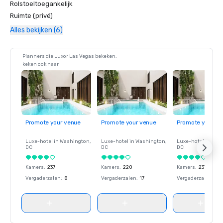
Rolstoeltoegankelijk
Ruimte (privé)
Alles bekijken (6)
Planners die Luxor Las Vegas bekeken,
keken ook naar
Promote your venue
Promote your venue
Promote your ve
Luxe-hotel in
Washington
,
Luxe-hotel in
Washington
,
Luxe-hotel in
Wash
DC
DC
DC
Kamers
:
237
Kamers
:
220
Kamers
:
237
Vergaderzalen
:
8
Vergaderzalen
:
17
Vergaderzalen
:
8