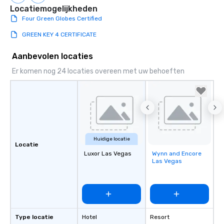
Locatiemogelijkheden
Four Green Globes Certified
GREEN KEY 4 CERTIFICATE
Aanbevolen locaties
Er komen nog 24 locaties overeen met uw behoeften
Huidige locatie
Locatie
Luxor Las Vegas
Wynn and Encore
Removed from
Las Vegas
favorites
Type locatie
Hotel
Resort