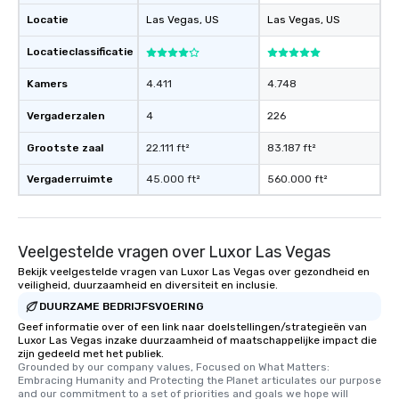
Locatie
Las Vegas
, US
Las Vegas
, US
Locatieclassificatie
Kamers
4.411
4.748
Vergaderzalen
4
226
Grootste zaal
22.111 ft²
83.187 ft²
Vergaderruimte
45.000 ft²
560.000 ft²
Veelgestelde vragen over Luxor Las Vegas
Bekijk veelgestelde vragen van Luxor Las Vegas over gezondheid en
veiligheid, duurzaamheid en diversiteit en inclusie.
DUURZAME BEDRIJFSVOERING
Geef informatie over of een link naar doelstellingen/strategieën van
Luxor Las Vegas inzake duurzaamheid of maatschappelijke impact die
zijn gedeeld met het publiek.
Grounded by our company values, Focused on What Matters: 
Embracing Humanity and Protecting the Planet articulates our purpose 
and our commitment to a set of priorities and goals we hope will 