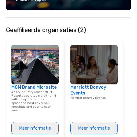
Powered by
Geaffilieerde organisaties (2)
MGM Brand Microsite
Marriott Bonvoy
As an industry leader, MGM
Events
Resorts operates more than 4
Marriott Bonvoy Events
million sq. ft. of convention
space and hosts over 5,000
meetings and events each
year.
Meer informatie
Meer informatie