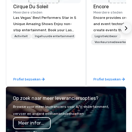
Cirque Du Soleil
Encore
Meerdere steden
Meerdere steden
Las Vegas’ Best Performers Star in 5
Encore provides creati
Unique Amazing Shows Enjoy non-
and event technology 
stop entertainment. Book your Las
create events that tr
Vegas show tickets.
creates memorable ev
Activiteit
Ingehuurde entertainment
Logistiek/decor
that engage and tran
Voorkeursmedewerkers
organizations. As the g
event technology and 
services, Encore’s tea
innovators and experts
results through strat
Profiel bezoeken
Profiel bezoeken
creative, advanced te
digital, environmental,
digital solutions for hy
Op zoek naar meer leveranciersopties?
in-person events of an
Browse voor meer leveranciers voor A/V, entertainment,
vervoer en andere evenementsbehoeften.
Meer informatie