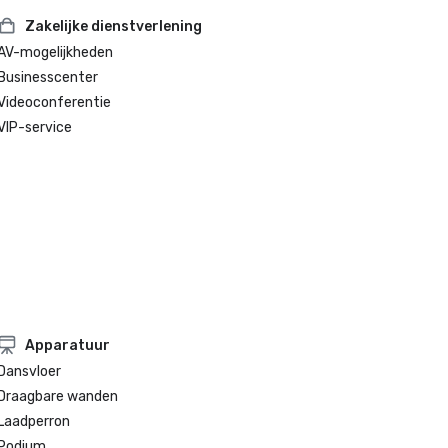
Zakelijke dienstverlening
AV-mogelijkheden
Businesscenter
Videoconferentie
VIP-service
Apparatuur
Dansvloer
Draagbare wanden
Laadperron
Podium