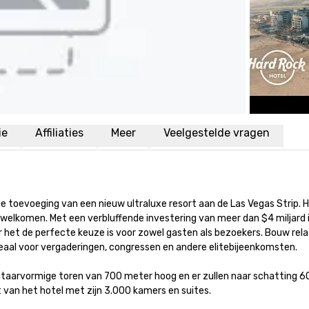
ie
Affiliaties
Meer
Veelgestelde vragen
 de toevoeging van een nieuw ultraluxe resort aan de Las Vegas Strip.
elkomen. Met een verbluffende investering van meer dan $4 miljard is
het de perfecte keuze is voor zowel gasten als bezoekers. Bouw relat
deaal voor vergaderingen, congressen en andere elitebijeenkomsten. 

gitaarvormige toren van 700 meter hoog en er zullen naar schatting 
t van het hotel met zijn 3.000 kamers en suites.