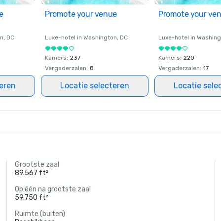
e
Promote your venue
Promote your ve
on
, DC
Luxe-hotel in
Washington
, DC
Luxe-hotel in
Washing
Kamers
:
237
Kamers
:
220
Vergaderzalen
:
8
Vergaderzalen
:
17
teren
Locatie selecteren
Locatie sele
Grootste zaal
89.567 ft²
Op één na grootste zaal
59.750 ft²
Ruimte (buiten)