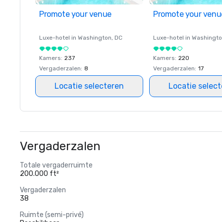
Promote your venue
Promote your venu
Luxe-hotel in
Washington
, DC
Luxe-hotel in
Washingt
Kamers
:
237
Kamers
:
220
Vergaderzalen
:
8
Vergaderzalen
:
17
Locatie selecteren
Locatie selec
Vergaderzalen
Totale vergaderruimte
200.000 ft²
Vergaderzalen
38
Ruimte (semi-privé)