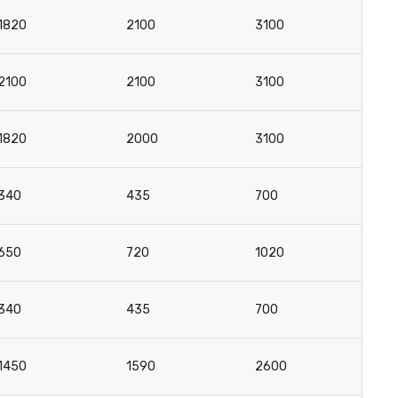
1820
2100
3100
1
2100
2100
3100
1
1820
2000
3100
1
340
435
700
4
650
720
1020
5
340
435
700
4
1450
1590
2600
1