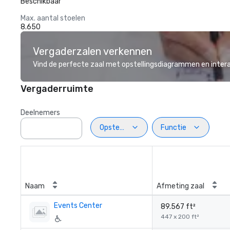
Beschikbaar
Max. aantal stoelen
8.650
Vergaderzalen verkennen
Vind de perfecte zaal met opstellingsdiagrammen en inter
Vergaderruimte
Deelnemers
Opstelling
Functie
Naam
Afmeting zaal
Events Center
89.567 ft²
447 x 200 ft²