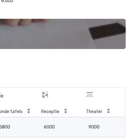
6.000
onde tafels
Receptie
Theater
Kla
5800
6000
9000
5