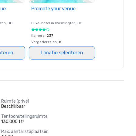
nue
Promote your venue
ton
, DC
Luxe-hotel in
Washington
, DC
Kamers
:
237
Vergaderzalen
:
8
cteren
Locatie selecteren
Ruimte (privé)
Beschikbaar
Tentoonstellingsruimte
130.000 ft²
Max. aantal staplaatsen