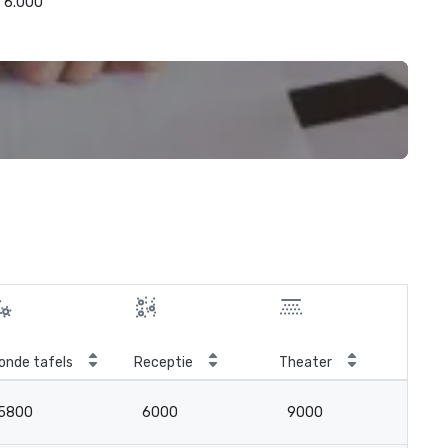
6.000
onde tafels
Receptie
Theater
Kla
5800
6000
9000
5