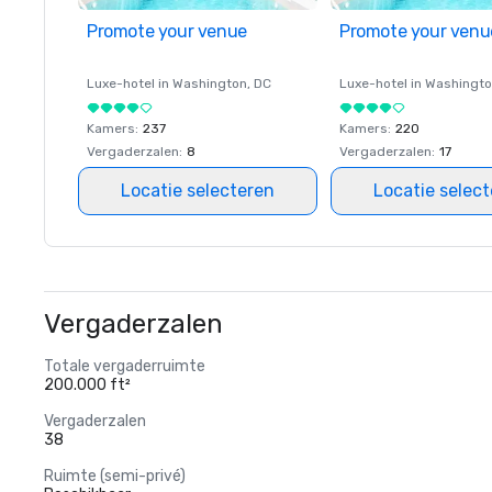
Promote your venue
Promote your venu
Luxe-hotel in
Washington
, DC
Luxe-hotel in
Washingt
Kamers
:
237
Kamers
:
220
Vergaderzalen
:
8
Vergaderzalen
:
17
Locatie selecteren
Locatie selec
Vergaderzalen
Totale vergaderruimte
200.000 ft²
Vergaderzalen
38
Ruimte (semi-privé)