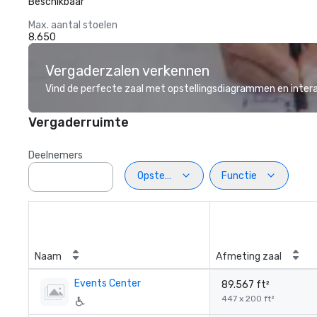
Beschikbaar
Max. aantal stoelen
8.650
Vergaderzalen verkennen
Vind de perfecte zaal met opstellingsdiagrammen en inter
Vergaderruimte
Deelnemers
Opstelling
Functie
Naam
Afmeting zaal
Events Center
89.567 ft²
447 x 200 ft²