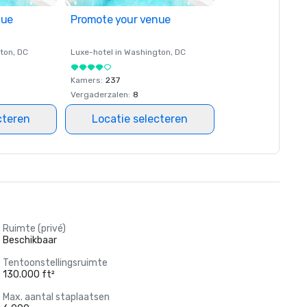
nue
Promote your venue
ton
, DC
Luxe-hotel in
Washington
, DC
Kamers
:
237
Vergaderzalen
:
8
cteren
Locatie selecteren
Ruimte (privé)
Beschikbaar
Tentoonstellingsruimte
130.000 ft²
Max. aantal staplaatsen