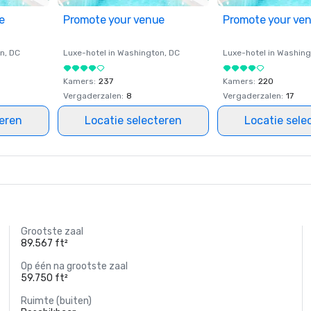
e
Promote your venue
Promote your ve
on
, DC
Luxe-hotel in
Washington
, DC
Luxe-hotel in
Washing
Kamers
:
237
Kamers
:
220
Vergaderzalen
:
8
Vergaderzalen
:
17
teren
Locatie selecteren
Locatie sele
Grootste zaal
89.567 ft²
Op één na grootste zaal
59.750 ft²
Ruimte (buiten)