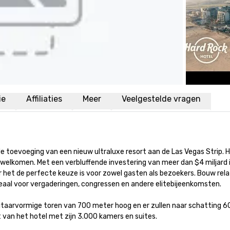
ie
Affiliaties
Meer
Veelgestelde vragen
 de toevoeging van een nieuw ultraluxe resort aan de Las Vegas Strip.
elkomen. Met een verbluffende investering van meer dan $4 miljard is
het de perfecte keuze is voor zowel gasten als bezoekers. Bouw relat
deaal voor vergaderingen, congressen en andere elitebijeenkomsten. 

gitaarvormige toren van 700 meter hoog en er zullen naar schatting 
t van het hotel met zijn 3.000 kamers en suites.