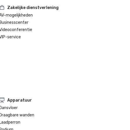
Zakelijke dienstverlening
AV-mogelijkheden
Businesscenter
Videoconferentie
VIP-service
Apparatuur
Dansvloer
Draagbare wanden
Laadperron
Podium