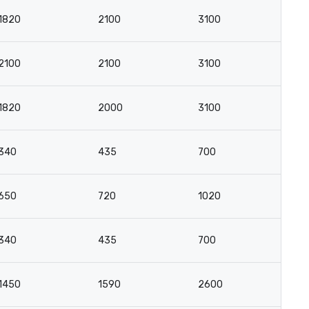
1820
2100
3100
1
2100
2100
3100
1
1820
2000
3100
1
340
435
700
4
650
720
1020
5
340
435
700
4
1450
1590
2600
1