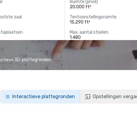
al
Ruimte (privé)
20.000 ft²
ootste zaal
Tentoonstellingsruimte
15.290 ft²
staplaatsen
Max. aantal stoelen
1.480
actieve 3D-plattegronden.
Interactieve plattegronden
Opstellingen verga