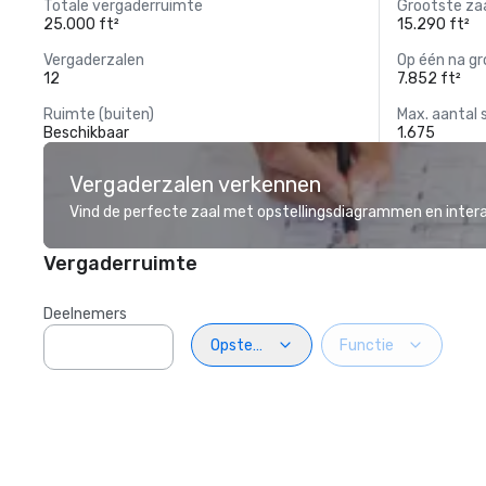
Totale vergaderruimte
Grootste za
25.000 ft²
15.290 ft²
Vergaderzalen
Op één na gr
12
7.852 ft²
Ruimte (buiten)
Max. aantal 
Beschikbaar
1.675
Vergaderzalen verkennen
Vind de perfecte zaal met opstellingsdiagrammen en inter
Vergaderruimte
Deelnemers
Opstelling
Functie