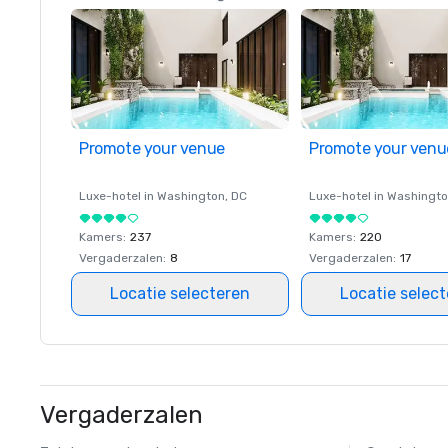
Promote your venue
Promote your venu
Luxe-hotel in
Washington
, DC
Luxe-hotel in
Washingt
Kamers
:
237
Kamers
:
220
Vergaderzalen
:
8
Vergaderzalen
:
17
Locatie selecteren
Locatie selec
Vergaderzalen