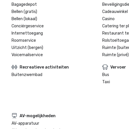
Bagagedepot
Beveiligingsdi
Bellen (gratis)
Cadeauwinkel 
Bellen (lokaal)
Casino
Conciërgeservice
Catering ter p
Internettoegang
Restaurant te
Roomservice
Rolstoeltoegan
Uitzicht (bergen)
Ruimte (buite
Voicemailservice
Ruimte (privé)
Recreatieve activiteiten
Vervoer
Buitenzwembad
Bus
Taxi
AV-mogelijkheden
AV-apparatuur