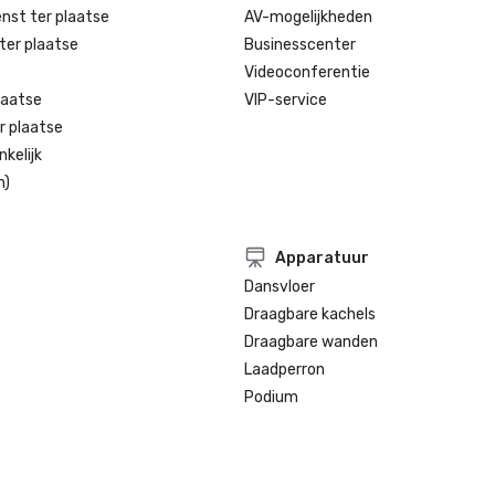
enst ter plaatse
AV-mogelijkheden
ter plaatse
Businesscenter
Videoconferentie
laatse
VIP-service
r plaatse
kelijk
n)
Apparatuur
Dansvloer
Draagbare kachels
Draagbare wanden
Laadperron
Podium