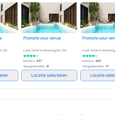
e
Promote your venue
Promote your ve
on
, DC
Luxe-hotel in
Washington
, DC
Luxe-hotel in
Washing
Kamers
:
237
Kamers
:
220
Vergaderzalen
:
8
Vergaderzalen
:
17
teren
Locatie selecteren
Locatie sele