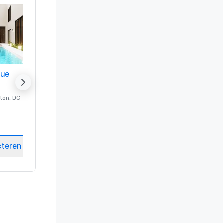
nue
Promote your venue
ton
, DC
Luxe-hotel in
Washington
, DC
Kamers
:
237
Vergaderzalen
:
8
cteren
Locatie selecteren