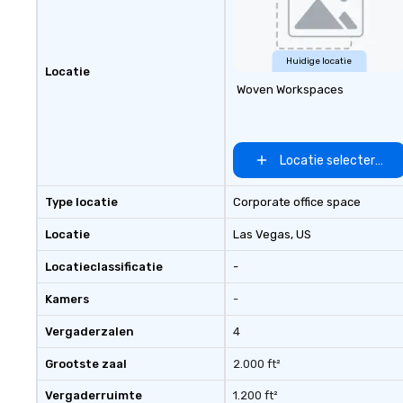
Huidige locatie
Locatie
Woven Workspaces
Locatie selecteren
Type locatie
Corporate office space
Locatie
Las Vegas
, US
Locatieclassificatie
-
Kamers
-
Vergaderzalen
4
Grootste zaal
2.000 ft²
Vergaderruimte
1.200 ft²