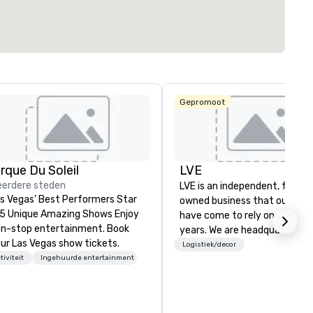
Gepromoot
irque Du Soleil
LVE
erdere steden
LVE is an independent, family
s Vegas’ Best Performers Star
owned business that our clie
 5 Unique Amazing Shows Enjoy
have come to rely on for ove
n-stop entertainment. Book
years. We are headquartered 
ur Las Vegas show tickets.
Las Vegas and have satellite
Logistiek/decor
tiviteit
Ingehuurde entertainment
offices in Nashville, Denver, Da
and Orlando that offer
comprehensive tradeshow a
exposition services in every 