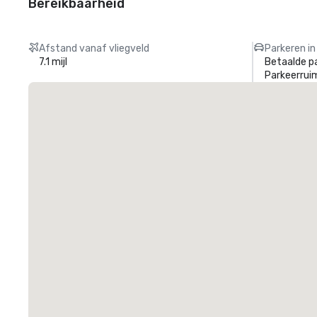
Bereikbaarheid
Afstand vanaf vliegveld
Parkeren in
7.1 mijl
Betaalde p
Parkeerrui