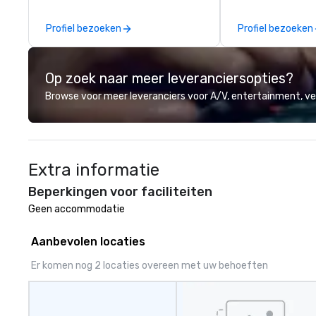
Building events a
and Battle 1, Rob
Profiel bezoeken
Profiel bezoeken
Battle 2, and our
Robot Racing! We
for large groups
Op zoek naar meer leveranciersopties?
United States: R
Battle 1 up to 3
Browse voor meer leveranciers voor A/V, entertainment, 
Build and Battle 
people, Robot Ra
people, and combi
to 800 people!
Extra informatie
Beperkingen voor faciliteiten
Geen accommodatie 
Aanbevolen locaties
Er komen nog 2 locaties overeen met uw behoeften