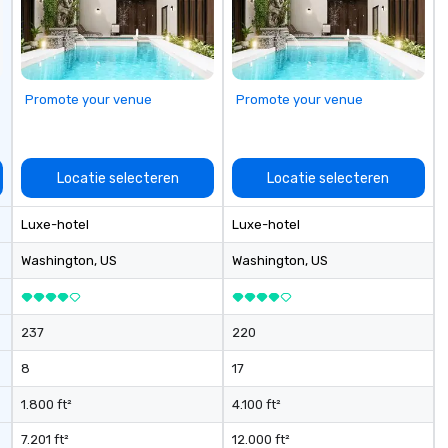
Promote your venue
Promote your venue
Locatie selecteren
Locatie selecteren
Luxe-hotel
Luxe-hotel
Washington
, US
Washington
, US
237
220
8
17
1.800 ft²
4.100 ft²
7.201 ft²
12.000 ft²