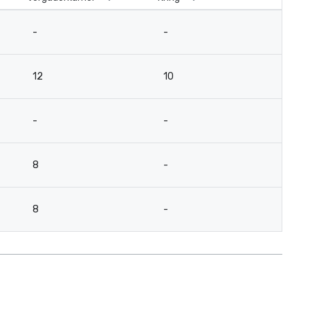
-
-
12
10
-
-
8
-
8
-