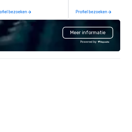
North American market. With 
capabilities in general
ofiel bezoeken
Profiel bezoeken
contracting, custom exhibit
building, graphic design, detail
and logistics. We are able to
Meer informatie
troubleshoot any problem us
our extensive knowledge and
Powered by
experience to help you find a
implement the right solutions