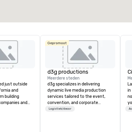
Gepromoot
d3g productions
C
Meerdere steden
Me
d just outside
d3g specializes in delivering
La
ifornia and
dynamic live media production
in
am building
services tailored to the event,
no
 companies and
convention, and corporate
yo
engineering
meeting industries. From
Logistiek/decor
Ac
gineers, and
technical design and on-site
or robotic themed
production to post-event
ature Robot Team
support, our team brings together