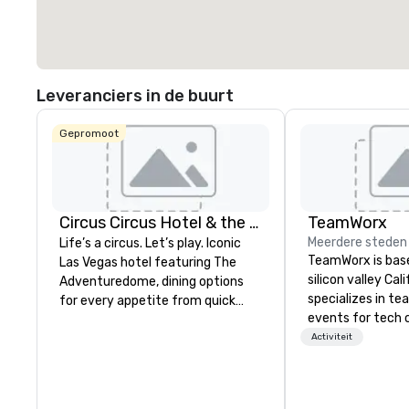
Leveranciers in de buurt
Gepromoot
Circus Circus Hotel & the Festival Grounds
TeamWorx
Meerdere steden
Life’s a circus. Let’s play. Iconic
TeamWorx is base
Las Vegas hotel featuring The
silicon valley Cal
Adventuredome, dining options
specializes in te
for every appetite from quick
events for tech
eats to the award winning and
tech employees, 
Activiteit
legendary THE Steak House, lively
companies and en
casino action, Pool and Splash
groups looking f
Zone, Midway & free world class
events. Our sign
circus acts.