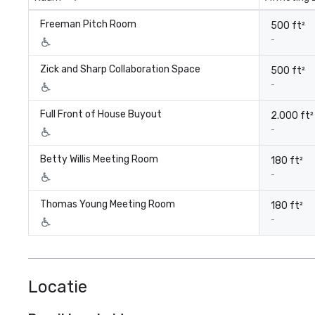
Freeman Pitch Room
500 ft²
-
Zick and Sharp Collaboration Space
500 ft²
-
Full Front of House Buyout
2.000 ft²
-
Betty Willis Meeting Room
180 ft²
-
Thomas Young Meeting Room
180 ft²
-
Locatie