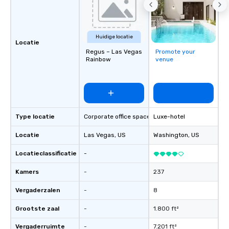
Huidige locatie
Locatie
Regus – Las Vegas
Promote your
Rainbow
venue
Type locatie
Corporate office space
Luxe-hotel
Locatie
Las Vegas
, US
Washington
, US
Locatieclassificatie
-
Kamers
-
237
Vergaderzalen
-
8
Grootste zaal
-
1.800 ft²
Vergaderruimte
-
7.201 ft²