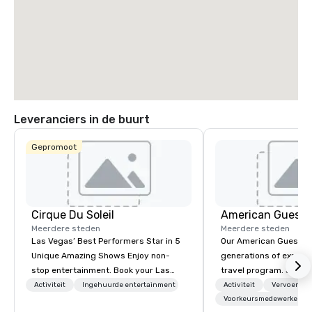
Leveranciers in de buurt
Gepromoot
Cirque Du Soleil
American Guest
Meerdere steden
Meerdere steden
Las Vegas’ Best Performers Star in 5
Our American Guest fa
Unique Amazing Shows Enjoy non-
generations of experie
stop entertainment. Book your Las
travel program. Since 
Vegas show tickets.
mission has been to c
Activiteit
Ingehuurde entertainment
Activiteit
Vervoer
imagination of your c
Voorkeursmedewerkers