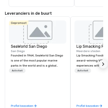
- Ballonvaarten

- Paardrijden
Leveranciers in de buurt
Gepromoot
SeaWorld San Diego
Lip Smacking Foo
San Diego
Meerdere steden
Founded in 1964, SeaWorld San Diego
Lip Smacking Foodie T
is one of the most popular marine
award-winning VIP gro
parks in the world and is a global
experiences with visits
leader in marine animal care and
restaurants throughou
Activiteit
Activiteit
welfare, education, conservation,
States. Choose either
research and rescue.
activity or evening d
groups are escorted i
the best tables in the 
most-sought-after res
enjoy a parade of sign
Profiel bezoeken
Profiel bezoeken
and craft cocktails at 