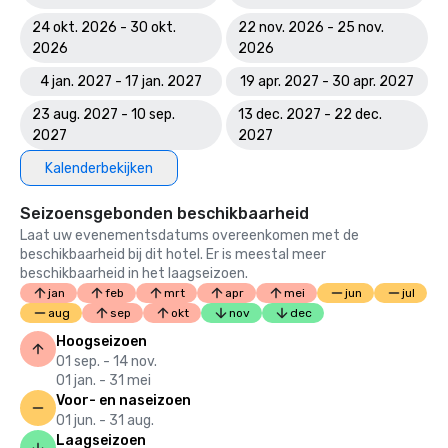
24 okt. 2026 - 30 okt.
22 nov. 2026 - 25 nov.
2026
2026
4 jan. 2027 - 17 jan. 2027
19 apr. 2027 - 30 apr. 2027
23 aug. 2027 - 10 sep.
13 dec. 2027 - 22 dec.
2027
2027
Kalenderbekijken
Seizoensgebonden beschikbaarheid
Laat uw evenementsdatums overeenkomen met de
beschikbaarheid bij dit hotel. Er is meestal meer
beschikbaarheid in het laagseizoen.
jan
feb
mrt
apr
mei
jun
jul
aug
sep
okt
nov
dec
Hoogseizoen
01 sep. - 14 nov.
01 jan. - 31 mei
Voor- en naseizoen
01 jun. - 31 aug.
Laagseizoen