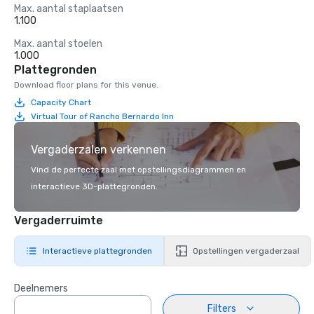
Max. aantal staplaatsen
1.100
Max. aantal stoelen
1.000
Plattegronden
Download floor plans for this venue.
Capacity Chart
Virtual Tour of Rancho Bernardo Inn
Vergaderzalen verkennen
Vind de perfecte zaal met opstellingsdiagrammen en
interactieve 3D-plattegronden.
Vergaderruimte
Interactieve plattegronden
Opstellingen vergaderzaal
Deelnemers
Filters