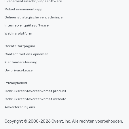
Evenementsinschrijvingssoftware
you to provide options 
Mobiel evenement-app
needs. Go for as Long or as Short as
You Like Along with fle
Beheer strategische vergaderingen
scheduling, Lip Smack
Internet-enquêtesoftware
Tours also provides a 
Webinarplatform
durations. Our shortes
2.5 hours; our longest 
Cvent Startpagina
hours, with optional 
incentives.
Contact met ons opnemen
Klantondersteuning
Uw privacykeuzen
Privacybeleid
Gebruiksrechtovereenkomst product
Gebruiksrechtovereenkomst website
Adverteren bij ons
Copyright © 2000-2026 Cvent, Inc. Alle rechten voorbehouden.