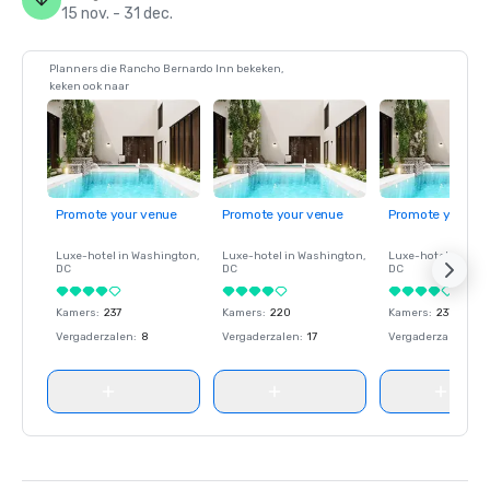
15 nov. - 31 dec.
Planners die Rancho Bernardo Inn bekeken,
keken ook naar
Promote your venue
Promote your venue
Promote your ve
Luxe-hotel in
Washington
,
Luxe-hotel in
Washington
,
Luxe-hotel in
Wash
DC
DC
DC
Kamers
:
237
Kamers
:
220
Kamers
:
237
Vergaderzalen
:
8
Vergaderzalen
:
17
Vergaderzalen
:
8