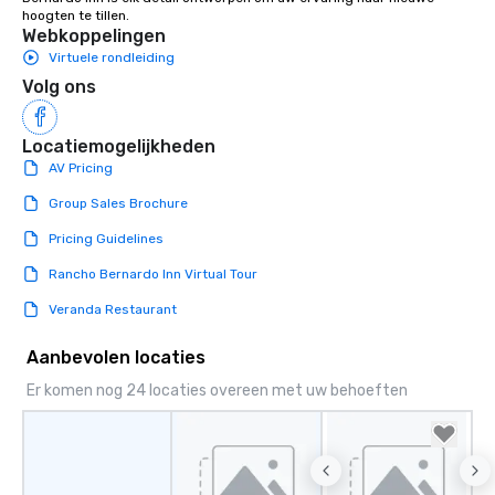
hoogten te tillen.
Lip Smacking Foodie To
Webkoppelingen
groups, small or large.
Virtuele rondleiding
experiences can acc
Volg ons
groups from as few as
as 500 guests, making
choice for any corpora
Locatiemogelijkheden
Stress-Free Booking 
AV Pricing
a tour is stress-free a
Group Sales Brochure
enjoy the company of 
more easily. You’ll tak
Pricing Guidelines
knowing that everythin
Rancho Bernardo Inn Virtual Tour
of from the moment the
booked to the minute i
Veranda Restaurant
Since the menu is alre
have nothing to worry 
Aanbevolen locaties
remember to submit ah
Er komen nog 24 locaties overeen met uw behoeften
date any dietary restr
allergies for anyone in
Feel Like a VIP at Each
Smacking Foodie Tours
group members never 