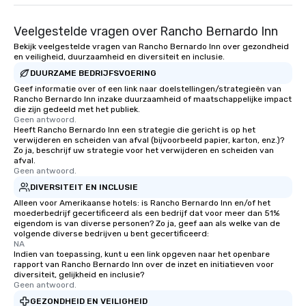
experienced, and all ar
remember. Our one-of-
Veelgestelde vragen over Rancho Bernardo Inn
are special, from the fi
Bekijk veelgestelde vragen van Rancho Bernardo Inn over gezondheid
last. It’s an experienc
en veiligheid, duurzaamheid en diversiteit en inclusie.
will reminisce about lo
DUURZAME BEDRIJFSVOERING
leave. Location, Location, Location
Geef informatie over of een link naar doelstellingen/strategieën van
One of the best reason
Rancho Bernardo Inn inzake duurzaamheid of maatschappelijke impact
convenient and efficie
die zijn gedeeld met het publiek.
experience is designed
Geen antwoord.
Heeft Rancho Bernardo Inn een strategie die gericht is op het
restaurants are within
verwijderen en scheiden van afval (bijvoorbeeld papier, karton, enz.)?
walking distance of ea
Zo ja, beschrijf uw strategie voor het verwijderen en scheiden van
afval.
short stroll allows you
Geen antwoord.
members a chance to 
DIVERSITEIT EN INCLUSIE
networking opportunit
Alleen voor Amerikaanse hotels: is Rancho Bernardo Inn en/of het
heading to the next pl
moederbedrijf gecertificeerd als een bedrijf dat voor meer dan 51%
itinerary. You Get a Dinner and a Show
eigendom is van diverse personen? Zo ja, geef aan als welke van de
volgende diverse bedrijven u bent gecertificeerd:
Our tours offer an exqu
NA
entertainment. All tour
Indien van toepassing, kunt u een link opgeven naar het openbare
knowledgeable, profes
rapport van Rancho Bernardo Inn over de inzet en initiatieven voor
diversiteit, gelijkheid en inclusie?
who leads the group on
Geen antwoord.
offering engaging tidb
GEZONDHEID EN VEILIGHEID
fascinating stories. S