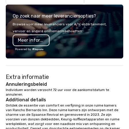
with complete VIP serv
experience gives gues
Op zoek naar meer leveranciersopties?
opportunity to sit next 
colleagues at each ven
Browse voor meer leveranciers voor A/V, entertainment,
mingle, and easily net
vervoer en andere evenementsbehoeften.
is led by a professiona
Meer informatie
specializing in escort
with utmost care, who
Powered by
each experience with 
engaging information 
Lip Smacking Foodie T
entertaining activity 
Extra informatie
dining experience meld
that are sure to add ne
Annuleringsbeleid
meeting events, from 
Individuen worden verzocht 72 uur voor de aankomstdatum te 
annuleren.
team building. All-Inclusive Group
Additional details
Dining When meeting p
Ontdek de essentie van comfort en verfijning in onze ruime kamers 
corporate group event
van Rancho Bernardo Inn. Deze ruime kamers zijn ontworpen met de 
Smacking Foodie Tours,
charme van de Spaanse Revival en gerenoveerd in 2023. Ze zijn 
group is assured a top
voorzien van donzen dekbedden, Keurig-koffiezetapparaten en ruime 
werkplekken, wat zorgt voor een naadloze mix van ontspanning en 
experience with three 
productiviteit. Geniet van doordachte eetgelegenheden op de kamer 