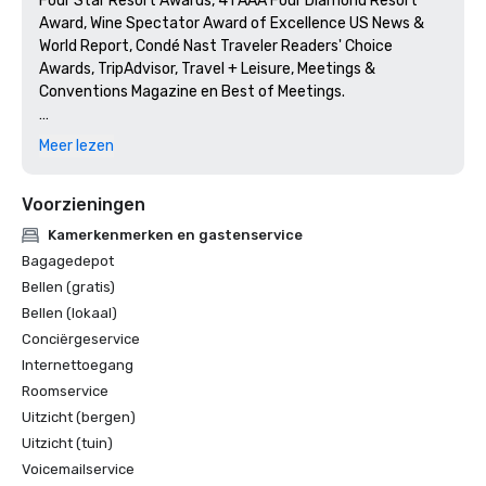
Four Star Resort Awards, 41 AAA Four Diamond Resort 
Award, Wine Spectator Award of Excellence US News & 
World Report, Condé Nast Traveler Readers' Choice 
Awards, TripAdvisor, Travel + Leisure, Meetings & 
Conventions Magazine en Best of Meetings.

AAA | Best of Housekeeping

Meer lezen
Amerikaans nieuws en wereldrapport | #3 San Diego 
Resort

Voorzieningen
Amerikaans nieuws en wereldrapport | #6 Hotels in San 
Diego

Kamerkenmerken en gastenservice
Bezoek Californië | Beste plekken om te golfen in 
Bagagedepot
Californië

Bellen (gratis)
Northstar Meetings Group Stella Awards | Zilveren 
Bellen (lokaal)
medaille, beste golfresort, regio Far West

Conciërgeservice
Thrillist | Meest romantische restaurants voor een date

Healthy Travel Magazine | Beste resorts om National Trails 
Internettoegang
Day te vieren

Roomservice
Observer | Beste herfstcocktails van favoriete hotelbars 
Uitzicht (bergen)
over de hele wereld

Uitzicht (tuin)
Wine Spectator | Award voor uitmuntendheid (AVANT 
Voicemailservice