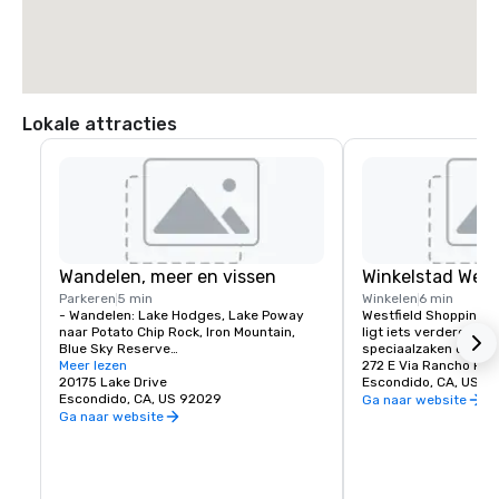
Lokale attracties
Wandelen, meer en vissen
Winkelstad West
Parkeren
5 min
Winkelen
6 min
- Wandelen: Lake Hodges, Lake Poway 
Westfield ShoppingTo
naar Potato Chip Rock, Iron Mountain, 
ligt iets verderop en
Blue Sky Reserve

speciaalzaken om te 
- Safaripark in de dierentuin van San 
Meer lezen
272 E Via Rancho Pk
Diego - Afrikaanse tramtour, 
20175 Lake Drive
Escondido, CA, US 9
rondleidingen achter de schermen, 
Escondido, CA, US 92029
Ga naar website
ziplinen

Ga naar website
- Highland Valley Wine Country met 
boetiekwijnhuizen

- Rondleidingen met lokale ambachtelijke 
brouwerij/proeverijen
