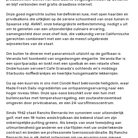
signature dishes at ea
en blijf verbonden met gratis draadloos internet.

Our affordable tours a
Onze goed ingerichte suites herdefiniëren luxe, met open haarden en 
person with tax and gr
privébalkons die uitkijken op de serene schoonheid van onze tuinen in 
included. The only thi
Spaanse stijl. AVANT, onze belangrijkste eetbestemming, nodigt u uit 
are drinks. However, 
om te genieten van een uitzonderlijke culinaire ervaring, 
samengesteld door onze chef-kok, die vakkundig verse Californische 
package upgrade is ava
gerechten combineert met een van de meest uitgebreide 
provides guests a sign
wijnselecties van de staat.

at various stops. Build Your Network
Om buiten te dineren met panoramisch uitzicht op de golfbaan is 
Our exclusive experien
Veranda het toonbeeld van ongedwongen elegantie. Veranda Bar is 
ultimate networking op
een sportparadijs en lonkt met een sjoelbak en een relaxte sfeer. 
a typical sit-down dinn
Ondertussen serveert Cafe Granada's ochtends en's middags 
to engage the person t
Starbucks-koffiedrankjes en heerlijke huisgemaakte lekkernijen.

right of you. Because 
Ga op een kuurreis in ons met Condé Nast bekroonde heiligdom, waar 
place at multiple resta
Made Fresh Daily-ingrediënten uw ontspanningservaring naar een 
walking in between, th
hoger niveau tillen. Onze spa-oase beschikt over een tuin met 
buitencasitas met temperatuurregeling, een zoutwaterzwembad 
countless opportunitie
omgeven door privécabanas, en een 24-uursfitnesscentrum.

with different people 
down at each venue a
Sinds 1962 staat Rancho Bernardo Inn synoniem voor uitzonderlijk 
golf, met een 18-holes wedstrijdbaan die bekend staat om zijn 
traverse along the way
onberispelijke putting greens. Als bewijs van onze toewijding aan 
experiences not only 
uitmuntendheid garanderen we starttijden met uw ondertekende 
ways to network, but a
contract en bieden we professionele toernooicoördinatie. Bij Rancho 
Bernardo Inn is elk detail ontworpen om uw ervaring naar nieuwe 
way to do so. Large Groups Welcome