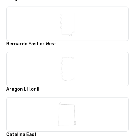
Bernardo East or West
Aragon I, II,or III
Catalina East