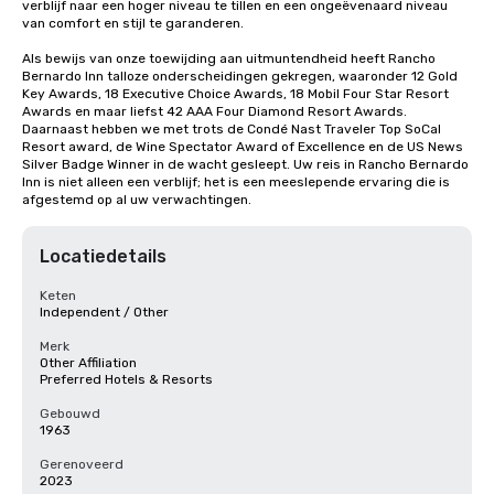
verblijf naar een hoger niveau te tillen en een ongeëvenaard niveau 
van comfort en stijl te garanderen.

Als bewijs van onze toewijding aan uitmuntendheid heeft Rancho 
Bernardo Inn talloze onderscheidingen gekregen, waaronder 12 Gold 
Key Awards, 18 Executive Choice Awards, 18 Mobil Four Star Resort 
Awards en maar liefst 42 AAA Four Diamond Resort Awards. 
Daarnaast hebben we met trots de Condé Nast Traveler Top SoCal 
Resort award, de Wine Spectator Award of Excellence en de US News 
Silver Badge Winner in de wacht gesleept. Uw reis in Rancho Bernardo 
Inn is niet alleen een verblijf; het is een meeslepende ervaring die is 
afgestemd op al uw verwachtingen.
Locatiedetails
Keten
Independent / Other
Merk
Other Affiliation
Preferred Hotels & Resorts
Gebouwd
1963
Gerenoveerd
2023