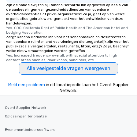
Zijn de handelswijzen bij Rancho Bernardo Inn opgesteld op basis van
interactive experience
de aanbevelingen van gezondheidsdiensten van openbare
along the way exclusive
overheidsinstanties of privé-organisaties? Zo ja, geef op van welke
organisaties gebruik werd gemaakt voor het ontwikkelen van deze
ensuring there is neve
handelswijzen.
Different Types of Cuis
Yes, CDC, California Dept of Public Health and The American Hotel and 
experiences offer the a
Lodging Association.
Zorgt Rancho Bernardo Inn voor het schoonmaken en desinfecteren
several renowned rest
van openbare ruimten and voorzieningen die toegankelijk zijn voor het
convenient outing, inc
publiek (zoals vergaderzalen, restaurants, liften, enz.)? Zo ja, beschrijf
welke nieuwe maatregelen worden getroffen.
and your guests might
Yes, Increased frequency overall, with special attention to high 
discovered otherwise 
contact areas such as, door knobs, hand rails, etc.
at a typical corporate 
Alle veelgestelde vragen weergeven
a way to try some of t
in the city and dive in
cuisines and dishes. Al
Meld een probleem
in dit locatieprofiel aan het Cvent Supplier
selected dishes are cu
Network.
high standards to ensu
delight any palate. Tours Available
Cvent Supplier Network
from Day to Night With
group experience, bookin
Oplossingen ter plaatse
key. Whether you desir
business hours or earl
Evenementbeheerssoftware
after work, we can coo